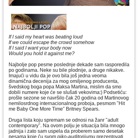
If I said my heart was beating loud
If we could escape the crowd somehow
If I said I want your body now
Would you hold it against me?
Najbolje pop pesme poslednje dekade sam rasporedila
po godinama. Neke su bile plodnije, a druge nikakve.
Imajući u vidu da je ovo bila još jedna veoma
dinamična decenija za mog omiljenog producenta,
švedskog boga popa Maksa Martina, mislim da smo
dobili numere koje će se slušati vekovima:) Podsetiću:
prošle sezone se navršilo čak 20 godina od Martinovog
nemilosrdnog internacionalnog proboja, pesmom "Hit
me Baby One More Time" Britney Spears.
Druga lista koju spremam se odnosi na žanr "adult
contemporary". Na ovom polju je situacija bila mnogo
jadnija i zato sam uspela da proberem samo desetak
pesama koje ću svom
piko-auditorijumu
prezentovati