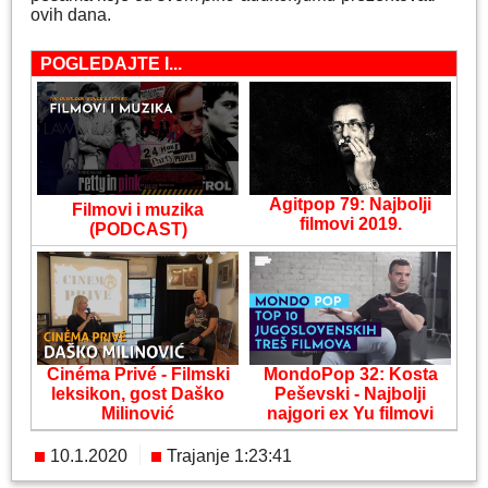
ovih dana.
POGLEDAJTE I...
Agitpop 79: Najbolji
Filmovi i muzika
filmovi 2019.
(PODCAST)
Cinéma Privé - Filmski
MondoPop 32: Kosta
leksikon, gost Daško
Peševski - Najbolji
Milinović
najgori ex Yu filmovi
10.1.2020
Trajanje 1:23:41