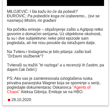
MILOJEVIĆ:
I šta kažu ko će da pobedi?
ĐUROVIĆ:
Pa pobediće koga mi izaberemo...
(svi se
nasmeju)
Mislim, mi građani
Na početku emisije – objašnjenje zašto u Agitpop retko
govorim o domaćim serijama. Uz objektivne okolnosti,
tu su i dve subjektivne: neke pilot epizode sam
pogledala, ali me nisu povukle da istražujem dalje.
Na Tviteru i Instagramu je bilo pitanja: zašto baš
"Državni službenik“?
Tviteraši su tražili "tri razloga“ a u recenziji ih častim, pa
dajem čak četiri:)
PS: Ako vas je zainteresovala ozloglašena ruska
privatna paravojska Wagner koja se spominje u seriji,
pogledajte dokumentarac Oskarovca
"Agents of
Chaos"
Aleksa Gibnija. Emituje se na HBO.
28.10.2020