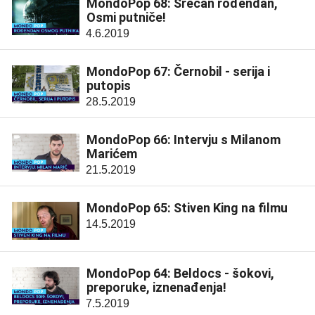
MondoPop 68: Srećan rođendan,
Osmi putniče!
4.6.2019
MondoPop 67: Černobil - serija i
putopis
28.5.2019
MondoPop 66: Intervju s Milanom
Marićem
21.5.2019
MondoPop 65: Stiven King na filmu
14.5.2019
MondoPop 64: Beldocs - šokovi,
preporuke, iznenađenja!
7.5.2019