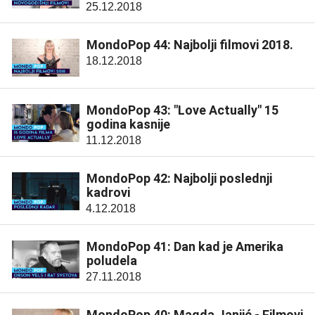
25.12.2018
MondoPop 44: Najbolji filmovi 2018.
18.12.2018
MondoPop 43: "Love Actually" 15
godina kasnije
11.12.2018
MondoPop 42: Najbolji poslednji
kadrovi
4.12.2018
MondoPop 41: Dan kad je Amerika
poludela
27.11.2018
MondoPop 40: Magda Janjić - Filmovi