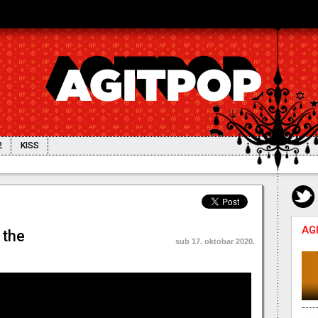
2
KISS
ašto "True Detective"?
AG
 the
sub 17. oktobar 2020.