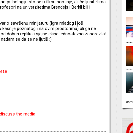
 psihologiju što se u filmu pominje, ali će ljubiteljima
ofesori na univerzitetima Brendejs i Berkli bili i
vario savršenu minijaturu (igra mladog i još
kasnije poznatog i na ovim prostorima) ali ga ne
od dobrih replika i sjajne ekipe jednostavno zaboravila!
nadam se da se ne ljutiš :)
erse
ostal
discuss the media