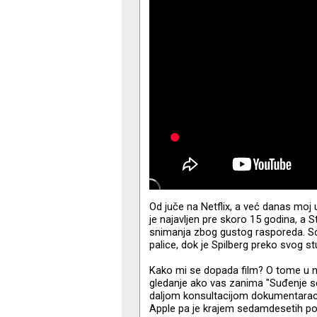
Od juče na Netflix, a već danas moj 
je najavljen pre skoro 15 godina, a
snimanja zbog gustog rasporeda. Sce
palice, dok je Spilberg preko svog 
Kako mi se dopada film? O tome u n
gledanje ako vas zanima "Suđenje sed
daljom konsultacijom dokumentaraca j
Apple pa je krajem sedamdesetih post