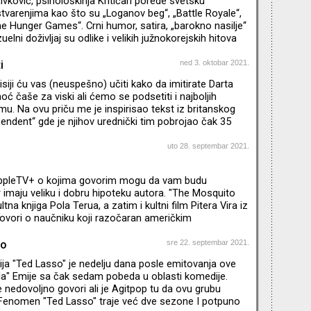
ivković, psihološkinja Kritičari porede svetsku
tvarenjima kao što su „Loganov beg“, „Battle Royale“,
he Hunger Games“. Crni humor, satira, „barokno nasilje“
zuelni doživljaj su odlike i velikih južnokorejskih hitova
site“, „Snowpiercer“, „Okja“. Sociolozi i polit-pop
pitaju zašto je „Squid Game“ ovako odjeknuo baš sada –
i
ned 3. oktobar 2021.
e sa pandemijom, kapitalizmom, nepravdom,
siji ću vas (neuspešno) učiti kako da imitirate Darta
mrt, odnosima Seula i Pjongjanga…Da li su broje
ć čaše za viski ali ćemo se podsetiti i najboljih
lmu. Na ovu priču me je inspirisao tekst iz britanskog
endent“ gde je njihov urednički tim pobrojao čak 35
 obrta. Koji su moji? Pogledajte u novom Agitpopu, neki
na spisku kolega iz Engleske
uto 28. septembar 2021.
AppleTV+ o kojima govorim mogu da vam budu
r imaju veliku i dobru hipoteku autora. "The Mosquito
ltna knjiga Pola Terua, a zatim i kultni film Pitera Vira iz
ovori o naučniku koji razočaran američkim
svoju familiju odvodi u Honduras, na Obalu
vno, tamo se suočavaju sa novim i drugačijim
so
sre 22. septembar 2021.
ija je zapravo "prequel“ događaja iz knjige, a autor je
ja "Ted Lasso" je nedelju dana posle emitovanja ove
sanju scenarija. Glavnu ulogu igra njegov bratanac –
la" Emije sa čak sedam pobeda u oblasti komedije.
isey’s Stor
se nedovoljno govori ali je Agitpop tu da ovu grubu
. Fenomen "Ted Lasso" traje već dve sezone I potpuno