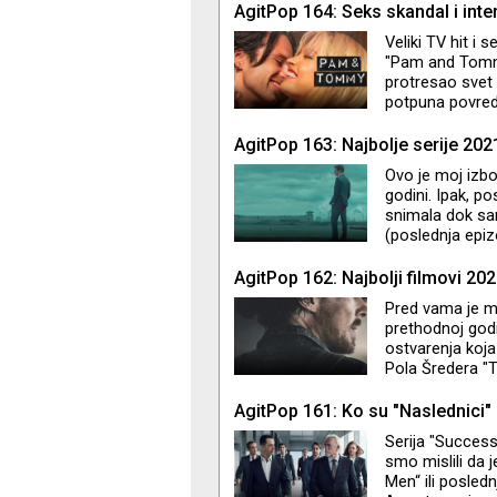
AgitPop 164: Seks skandal i inte
Veliki TV hit i 
"Pam and Tommy
protresao svet
potpuna povreda
do neprepoznatl
dokumentarac. R
AgitPop 163: Najbolje serije 202
Tonya“ i "Cruell
Ovo je moj izbor
godini. Ipak, p
snimala dok sam
(poslednja epiz
fenomenalna i 
na trećem mestu
AgitPop 162: Najbolji filmovi 202
spektakl je inic
Pred vama je mo
znaju kao redite
prethodnoj godin
ostvarenja koja
Pola Šredera "T
narednoj epizod
AgitPop 161: Ko su "Naslednici"
Serija "Successi
smo mislili da 
Men“ ili posle