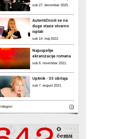
sub 27. decembar 2025.
Autentičnost se na
duge staze stvarno
isplati
sub 14. maj 2022.
Najuspelije
ekranizacije romana
sub 6. novembar 2021.
Upitnik - 33 obrtaja
sub 7. avgust 2021.
i blogovi