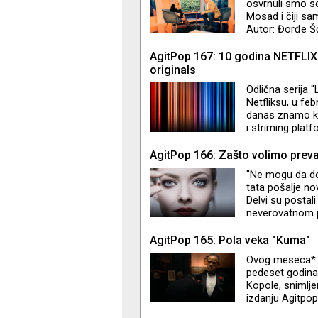
osvrnuli smo se 
(Emisija
Mosad i čiji sa
Autor: Đorđe Š
AgitPop 167: 10 godina NETFLIX
originals
Odlična serija "
Netfliksu, u fe
danas znamo kao
i striming plat
su uspeli sve o
sezone serija u 
AgitPop 166: Zašto volimo prev
"Ne mogu da do
tata pošalje no
Delvi su postali
neverovatnom p
"Inventing Anna“
ljudi slični nama
AgitPop 165: Pola veka "Kuma"
život povredili 
Ovog meseca* ob
Adam i Rebecca
pedeset godina 
Kopole, snimlj
izdanju Agitpop
publike i kritik