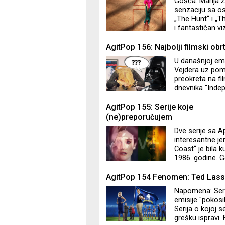
Gošća: Marija Ž
senzaciju sa os
„The Hunt“ i „T
i fantastičan vi
kao što su „Para
analitičari se 
AgitPop 156: Najbolji filmski obrt
koliko ima vez
U današnjoj emi
otupelošću na s
Vejdera uz pomo
preokreta na fi
dnevnika "Indep
njima omiljenih
se i ne nalaze 
AgitPop 155: Serije koje
(ne)preporučujem
Dve serije sa 
interesantne je
Coast“ je bila ku
1986. godine. G
konzumerizmom 
komaraca. Nara
AgitPop 154 Fenomen: Ted Las
problemima… Ser
Napomena: Seri
učestvovao u pi
emisije "pokosi
Džastin Teru. "L
Serija o kojoj 
grešku ispravi