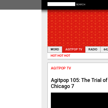
SEARCH
WORD
AGITPOP TV
RADIO
64
HOT HOT HOT
AGITPOP TV
Tribina: Z
AGITPOP TV
Agitpop 105: The Trial of
Chicago 7