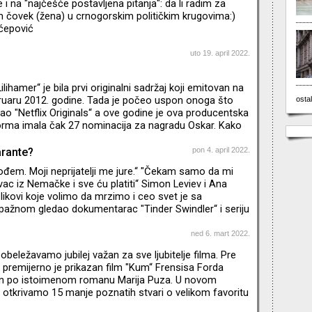
i na "najčešće postavljena pitanja": da li radim za
m čovek (žena) u crnogorskim političkim krugovima:)
ćepović
uto 19. april 2022.
Lilihamer“ je bila prvi originalni sadržaj koji emitovan na
bruaru 2012. godine. Tada je počeo uspon onoga što
ostal
 "Netflix Originals“ a ove godine je ova producentska
forma imala čak 27 nominacija za nagradu Oskar. Kako
vo za samo deset godina? I koje su to najpopularnije
kratkoj ali bogatoj istoriji?
arante?
pon 4. april 2022.
đem. Moji neprijatelji me jure.“ "Čekam samo da mi
vac iz Nemačke i sve ću platiti“ Simon Leviev i Ana
 likovi koje volimo da mrzimo i ceo svet je sa
ažnom gledao dokumentarac "Tinder Swindler“ i seriju
. Mislili smo da su ovi prevaranti zanimljivi, možda i
, koji su za sebe želeli nešto više i živeći izmišljeni
ned 6. mart 2022.
(i pokrali) mnoge bliske osobe. Posle njih su se pojavili
eležavamo jubilej važan za sve ljubitelje filma. Pre
 Neumann kao i Elisabeth Holmes. Oni su krem sv
premijerno je prikazan film "Kum“ Frensisa Forda
en po istoimenom romanu Marija Puza. U novom
 otkrivamo 15 manje poznatih stvari o velikom favoritu
e. * Emisija je snimljena pre početka agresije na Ukrajinu.