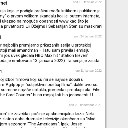
rnet
ned 13. februar 2022.
serija koja je podigla prašinu među kritikom i publikom je
“ o prvom velikom skandalu koji je, putem interneta,
 i ukazao na moguće opasnosti www kao što je
 privatnosti. Lili Džejms i Sebastijan Sten su maskirani
jivosti pa na momente mislite da gledate
editelj je Kreg Gilespi koga znamo po filmovima "I,
1.
pon 24. januar 2022.
a“
 najboljih premijerno prikazanih serija u protekloj
ostoji mali amandman – listu sam pravila i emisiju
 još uvek gledala HBO Max hit "Station Eleven“
oda je emitovana 13. januara 2022). Ta serija je zaista
da sam je odgledala celu ne bi se našla na petom nego
 godišnje liste. Ovaj postapokaliptični emotivni
1.
uto 11. januar 2022.
ijalno režirao Hiro Murai koga ljubitelji muzike i spotova
j izbor filmova koji su mi se najviše dopali u
lja "This is America“ Childish Gambino ali i po filmu "G
i. Agitpop je "subjektivni osećaj filma“, dakle ovo su
 su mene najviše dotakla, pomerila i preokupirala…Film
he Card Counter" bi na mojoj listi bio jedanaesti. U
i – TOP 10 serija premijerno prikazanih u 2021.
pon 20. decembar 2021.
on“ se završila i počinje apstinencijalna kriza. Neki
je zlatno doba dramske televizije okončano sa "Mad
dnjom sezonom "The Americans“. Ipak, Jesse