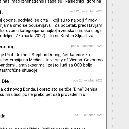
 nas imao iznenađenje i sada su "Naslednici“ gore na
 najvećima. Dok čekamo tih nekih godinu i po dana da
dragi zvuk uvodne špice, malo vam skraćujem muke:
1.
ned 12. decembar 2021.
cima koji su nam ulepšali poslednje mesece 2021.
aj godine, podvlači se crta – koji su to najbolji filmovi,
ogan, Kendal, Šiv, Konor, Roman, Džeri, zet Tom i rođak
erijama smo se oduševljavali. Za početak, predstavljam
arovce u kategorijama najbolja ženska i muška uloga
dodeljeni 27. marta 2022)… To su Kristen Stjuart za
filmu "Spenser“ i Benedikt Kamberbač za ulogu Fila
mu "The Power of the Dog“. Zašto sam toliko ubeđena
Doering
pon 6. decembar 2021.
? O tome govorim u novom izdanju emisije Agitpop.
je Prof. Dr. med. Stephan Döring, šef katedre za
psihoterapiju na Medical University of Vienna. Govorimo
pandemiji, antivakserima i zašto ljudi sa OCD bolje
astrofične situacije.
 Die
pon 25. oktobar 2021.
ja od novog Bonda, i oprez što se tiče "Dine“ Denisa
i su mi utisci posle preko pet sati provedenih u
ada
uto 19. oktobar 2021.