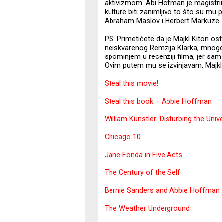
aktivizmom. Abi Hofman je magistrirao
kulture biti zanimljivo to što su mu pr
Abraham Maslov i Herbert Markuze.
PS: Primetićete da je Majkl Kiton ost
neiskvarenog Remzija Klarka, mnogo 
spominjem u recenziji filma, jer sam 
Ovim putem mu se izvinjavam, Majkl 
Steal this movie!
Steal this book – Abbie Hoffman
William Kunstler: Disturbing the Univ
Chicago 10
Jane Fonda in Five Acts
The Century of the Self
Bernie Sanders and Abbie Hoffman 
The Weather Underground