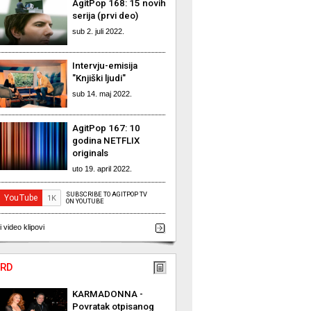
AgitPop 168: 15 novih
serija (prvi deo)
sub 2. juli 2022.
Intervju-emisija
"Knjiški ljudi"
sub 14. maj 2022.
AgitPop 167: 10
godina NETFLIX
originals
uto 19. april 2022.
SUBSCRIBE TO AGITPOP TV
ON YOUTUBE
i video klipovi
RD
KARMADONNA -
Povratak otpisanog