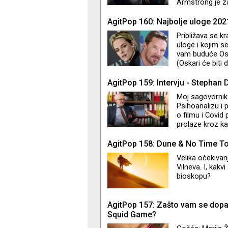
Armstrong je za
pijedestalu, sa
ponovo čujemo 
AgitPop 160: Najbolje uloge 202
govorim o glum
Približava se kr
godine. Ko su L
uloge i kojim s
Greg? "It’s no
vam buduće Osk
(Oskari će biti 
ulogu Dajane u 
Burbanka u fil
AgitPop 159: Intervju - Stephan 
u ovakav ishod
Moj sagovornik 
Psihoanalizu i 
o filmu i Covid 
prolaze kroz kat
AgitPop 158: Dune & No Time To
Velika očekivan
Vilneva. I, kakv
bioskopu?
AgitPop 157: Zašto vam se dop
Squid Game?