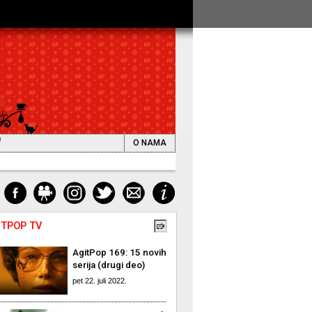
O NAMA
ITPOP TV
AgitPop 169: 15 novih
serija (drugi deo)
pet 22. juli 2022.