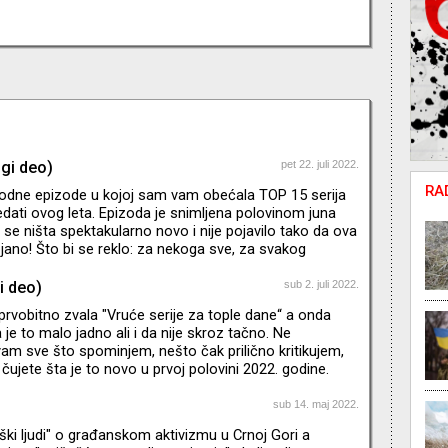
ugi deo)
pet 22. juli 2022.
RA
odne epizode u kojoj sam vam obećala TOP 15 serija
dati ovog leta. Epizoda je snimljena polovinom juna
 se ništa spektakularno novo i nije pojavilo tako da ova
tojano! Što bi se reklo: za nekoga sve, za svakog
i deo)
sub 2. juli 2022.
prvobitno zvala "Vruće serije za tople dane“ a onda
je to malo jadno ali i da nije skroz tačno. Ne
m sve što spominjem, nešto čak prilično kritikujem,
 čujete šta je to novo u prvoj polovini 2022. godine.
m o hiperprodukciji sadržaja i padu kvaliteta. Mozak
od novotarija na svim mogućim platformama, ali zbog
sub 14. maj 2022.
alaca skoro svemu dajem šansu barem po pilot ili dve
iški ljudi" o građanskom aktivizmu u Crnoj Gori a
jde da ne kukam nego da krenemo – pritisnite play.