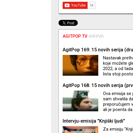
AGITPOP TV
ARHIVA
AgitPop 169: 15 novih serija (dr
Nastavak preth
koje možete gle
2022, a od tada
lista stoji pos
ponešto
AgitPop 168: 15 novih serija (prv
Ova emisija se 
sam shvatila da 
preporučujem va
ali je poenta da
Non-stop govori
mi je provrio 
Intervju-emisija "Knjiški ljudi"
čitalaca i gled
Za emisiju "Knj
epizode. Ali ha