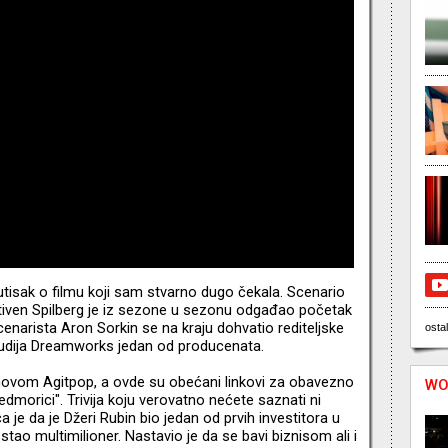
utisak o filmu koji sam stvarno dugo čekala. Scenario
 Stiven Spilberg je iz sezone u sezonu odgađao početak
narista Aron Sorkin se na kraju dohvatio rediteljske
ostal
studija Dreamworks jedan od producenata.
ovom Agitpop, a ovde su obećani linkovi za obavezno
WO
morici". Trivija koju verovatno nećete saznati ni
e da je Džeri Rubin bio jedan od prvih investitora u
ao multimilioner. Nastavio je da se bavi biznisom ali i