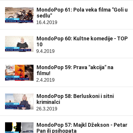
MondoPop 61: Pola veka filma "Goli u
sedlu"
16.4.2019
MondoPop 60: Kultne komedije - TOP
10
9.4.2019
MondoPop 59: Prava "akcija" na
filmu!
2.4.2019
MondoPop 58: Berluskoni i sitni
kriminalci
26.3.2019
MondoPop 57: Majkl Džekson - Petar
Pan ili psihopata