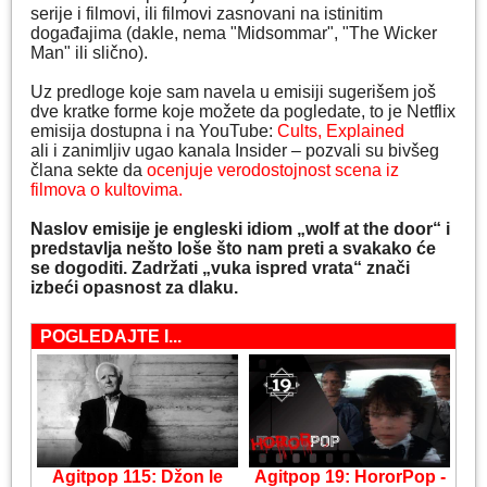
serije i filmovi, ili filmovi zasnovani na istinitim
događajima (dakle, nema "Midsommar", "The Wicker
Man" ili slično).
Uz predloge koje sam navela u emisiji sugerišem još
dve kratke forme koje možete da pogledate, to je Netflix
emisija dostupna i na YouTube:
Cults, Explained
ali i zanimljiv ugao kanala Insider – pozvali su bivšeg
člana sekte da
ocenjuje verodostojnost scena iz
filmova o kultovima.
Naslov emisije je engleski idiom „wolf at the door“ i
predstavlja nešto loše što nam preti a svakako će
se dogoditi. Zadržati „vuka ispred vrata“ znači
izbeći opasnost za dlaku.
POGLEDAJTE I...
Agitpop 115: Džon le
Agitpop 19: HororPop -