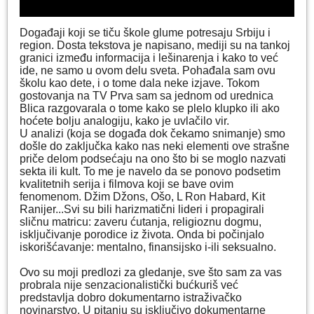
Događaji koji se tiču škole glume potresaju Srbiju i
region. Dosta tekstova je napisano, mediji su na tankoj
granici između informacija i lešinarenja i kako to već
ide, ne samo u ovom delu sveta. Pohađala sam ovu
školu kao dete, i o tome dala neke izjave. Tokom
gostovanja na TV Prva sam sa jednom od urednica
Blica razgovarala o tome kako se plelo klupko ili ako
hoćete bolju analogiju, kako je uvlačilo vir.
U analizi (koja se događa dok čekamo snimanje) smo
došle do zaključka kako nas neki elementi ove strašne
priče delom podsećaju na ono što bi se moglo nazvati
sekta ili kult. To me je navelo da se ponovo podsetim
kvalitetnih serija i filmova koji se bave ovim
fenomenom. Džim Džons, Ošo, L Ron Habard, Kit
Ranijer...Svi su bili harizmatični lideri i propagirali
sličnu matricu: zaveru ćutanja, religioznu dogmu,
isključivanje porodice iz života. Onda bi počinjalo
iskorišćavanje: mentalno, finansijsko i-ili seksualno.
Ovo su moji predlozi za gledanje, sve što sam za vas
probrala nije senzacionalistički bućkuriš već
predstavlja dobro dokumentarno istraživačko
novinarstvo. U pitanju su isključivo dokumentarne