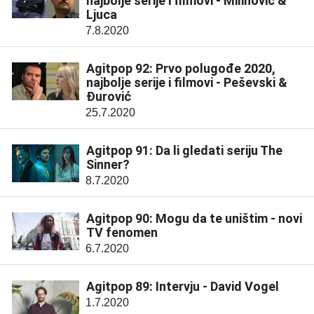
najbolje serije i filmovi - Milinović &
Ljuca
7.8.2020
Agitpop 92: Prvo polugođe 2020,
najbolje serije i filmovi - Peševski &
Đurović
25.7.2020
Agitpop 91: Da li gledati seriju The
Sinner?
8.7.2020
Agitpop 90: Mogu da te uništim - novi
TV fenomen
6.7.2020
Agitpop 89: Intervju - David Vogel
1.7.2020