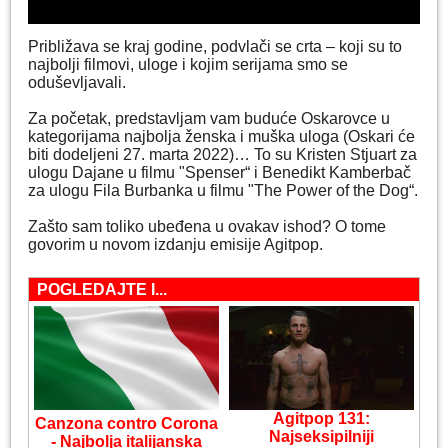
Približava se kraj godine, podvlači se crta – koji su to
najbolji filmovi, uloge i kojim serijama smo se
oduševljavali.
Za početak, predstavljam vam buduće Oskarovce u
kategorijama najbolja ženska i muška uloga (Oskari će
biti dodeljeni 27. marta 2022)… To su Kristen Stjuart za
ulogu Dajane u filmu "Spenser“ i Benedikt Kamberbač
za ulogu Fila Burbanka u filmu "The Power of the Dog“.
Zašto sam toliko ubeđena u ovakav ishod? O tome
govorim u novom izdanju emisije Agitpop.
POGLEDAJTE I...
Agitpop 131:
Canzona contro Corona
Najseksipilniji
- Najbolja italijanska