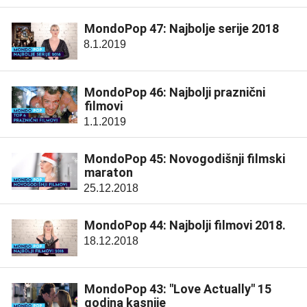
MondoPop 47: Najbolje serije 2018
8.1.2019
MondoPop 46: Najbolji praznični
filmovi
1.1.2019
MondoPop 45: Novogodišnji filmski
maraton
25.12.2018
MondoPop 44: Najbolji filmovi 2018.
18.12.2018
MondoPop 43: "Love Actually" 15
godina kasnije