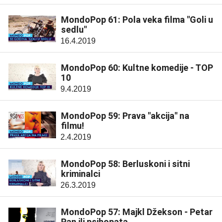
MondoPop 61: Pola veka filma "Goli u
sedlu"
16.4.2019
MondoPop 60: Kultne komedije - TOP
10
9.4.2019
MondoPop 59: Prava "akcija" na
filmu!
2.4.2019
MondoPop 58: Berluskoni i sitni
kriminalci
26.3.2019
MondoPop 57: Majkl Džekson - Petar
Pan ili psihopata