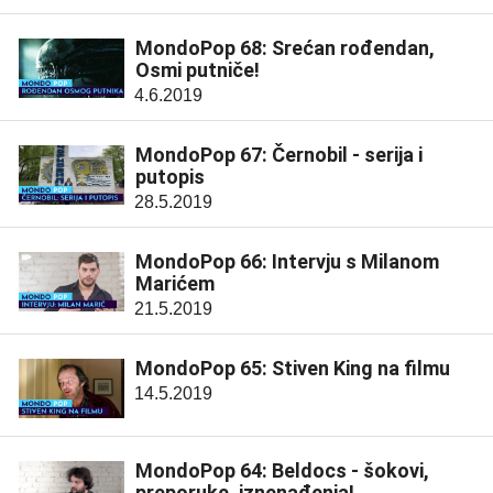
MondoPop 68: Srećan rođendan,
Osmi putniče!
4.6.2019
MondoPop 67: Černobil - serija i
putopis
28.5.2019
MondoPop 66: Intervju s Milanom
Marićem
21.5.2019
MondoPop 65: Stiven King na filmu
14.5.2019
MondoPop 64: Beldocs - šokovi,
preporuke, iznenađenja!