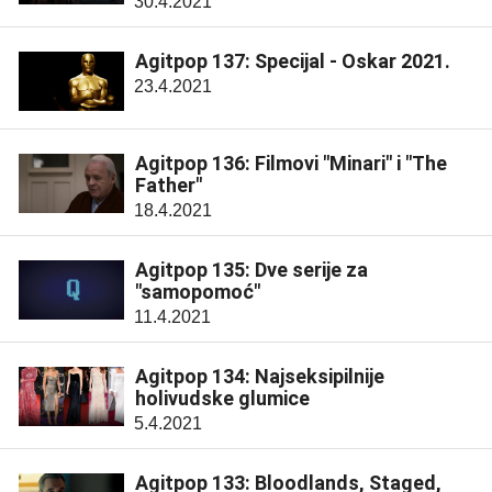
30.4.2021
Agitpop 137: Specijal - Oskar 2021.
23.4.2021
Agitpop 136: Filmovi "Minari" i "The
Father"
18.4.2021
Agitpop 135: Dve serije za
"samopomoć"
11.4.2021
Agitpop 134: Najseksipilnije
holivudske glumice
5.4.2021
Agitpop 133: Bloodlands, Staged,