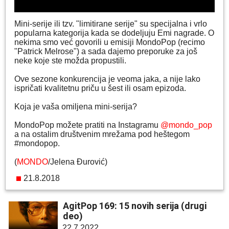
Mini-serije ili tzv. "limitirane serije" su specijalna i vrlo
popularna kategorija kada se dodeljuju Emi nagrade. O
nekima smo već govorili u emisiji MondoPop (recimo
"Patrick Melrose") a sada dajemo preporuke za još
neke koje ste možda propustili.
Ove sezone konkurencija je veoma jaka, a nije lako
ispričati kvalitetnu priču u šest ili osam epizoda.
Koja je vaša omiljena mini-serija?
MondoPop možete pratiti na Instagramu
@mondo_pop
a na ostalim društvenim mrežama pod heštegom
#mondopop.
(
MONDO
/Jelena Đurović)
21.8.2018
AgitPop 169: 15 novih serija (drugi
deo)
22.7.2022