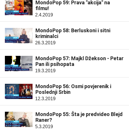
MondoPop 59: Prava "akcija" na
filmu!
2.4.2019
MondoPop 58: Berluskoni i sitni
kriminalci
26.3.2019
MondoPop 57: Majkl Džekson - Petar
Pan ili psihopata
19.3.2019
MondoPop 56: Osmi povjerenik i
Poslednji Srbin
12.3.2019
MondoPop 55: Šta je predvideo Blejd
Raner?
5.3.2019