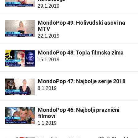
29.1.2019
MondoPop 49: Holivudski asovi na
MTV
22.1.2019
MondoPop 48: Topla filmska zima
15.1.2019
MondoPop 47: Najbolje serije 2018
8.1.2019
MondoPop 46: Najbolji praznični
filmovi
1.1.2019