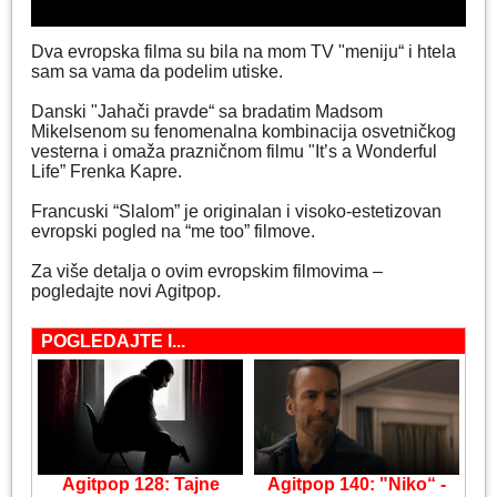
Dva evropska filma su bila na mom TV "meniju“ i htela
sam sa vama da podelim utiske.
Danski "Jahači pravde“ sa bradatim Madsom
Mikelsenom su fenomenalna kombinacija osvetničkog
vesterna i omaža prazničnom filmu "It’s a Wonderful
Life” Frenka Kapre.
Francuski “Slalom” je originalan i visoko-estetizovan
evropski pogled na “me too” filmove.
Za više detalja o ovim evropskim filmovima –
pogledajte novi Agitpop.
POGLEDAJTE I...
Agitpop 128: Tajne
Agitpop 140: "Niko“ -