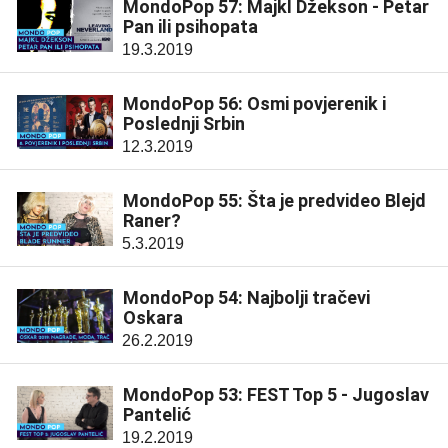
MondoPop 57: Majkl Džekson - Petar
Pan ili psihopata
19.3.2019
MondoPop 56: Osmi povjerenik i
Poslednji Srbin
12.3.2019
MondoPop 55: Šta je predvideo Blejd
Raner?
5.3.2019
MondoPop 54: Najbolji tračevi
Oskara
26.2.2019
MondoPop 53: FEST Top 5 - Jugoslav
Pantelić
19.2.2019