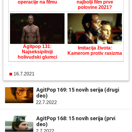
operacije na filmu
najbolji film prve
polovine 2021?
Agitpop 131:
Imitacija života:
Najseksipilniji
Kamerom protiv rasizma
holivudski glumci
16.7.2021
AgitPop 169: 15 novih serija (drugi
deo)
22.7.2022
AgitPop 168: 15 novih serija (prvi
deo)
2.7.2022