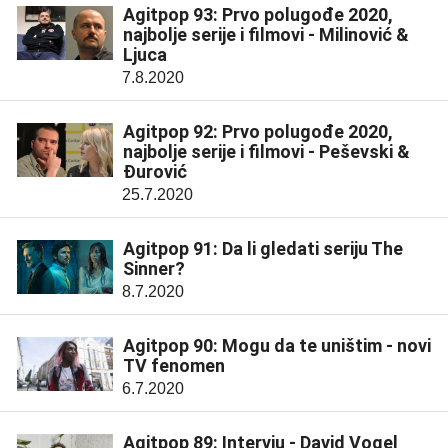
Agitpop 93: Prvo polugođe 2020,
najbolje serije i filmovi - Milinović &
Ljuca
7.8.2020
Agitpop 92: Prvo polugođe 2020,
najbolje serije i filmovi - Peševski &
Đurović
25.7.2020
Agitpop 91: Da li gledati seriju The
Sinner?
8.7.2020
Agitpop 90: Mogu da te uništim - novi
TV fenomen
6.7.2020
Agitpop 89: Intervju - David Vogel