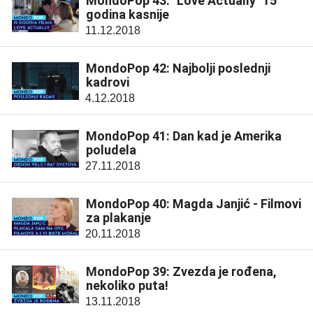
MondoPop 43: "Love Actually" 15
godina kasnije
11.12.2018
MondoPop 42: Najbolji poslednji
kadrovi
4.12.2018
MondoPop 41: Dan kad je Amerika
poludela
27.11.2018
MondoPop 40: Magda Janjić - Filmovi
za plakanje
20.11.2018
MondoPop 39: Zvezda je rođena,
nekoliko puta!
13.11.2018