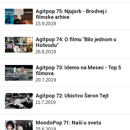
Agitpop 75: Njujork - Brodvej i
filmske arhive
15.9.2019
Agitpop 74: O filmu "Bilo jednom u
Holivudu"
26.8.2019
Agitpop 73: Idemo na Mesec - Top 5
filmova
20.7.2019
Agitpop 72: Ubistvo Šeron Tejt
11.7.2019
MondoPop 71: Naši u svetu
25.6.2019