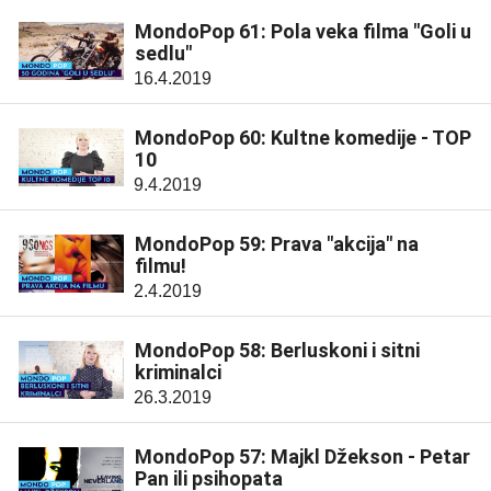
MondoPop 61: Pola veka filma "Goli u
sedlu"
16.4.2019
MondoPop 60: Kultne komedije - TOP
10
9.4.2019
MondoPop 59: Prava "akcija" na
filmu!
2.4.2019
MondoPop 58: Berluskoni i sitni
kriminalci
26.3.2019
MondoPop 57: Majkl Džekson - Petar
Pan ili psihopata