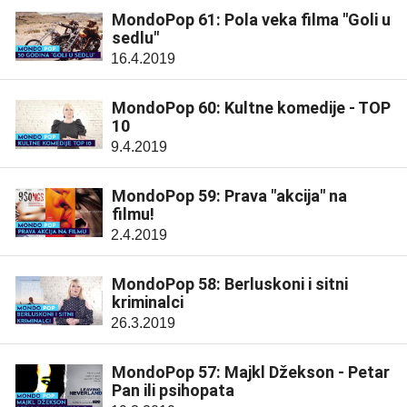
MondoPop 61: Pola veka filma "Goli u
sedlu"
16.4.2019
MondoPop 60: Kultne komedije - TOP
10
9.4.2019
MondoPop 59: Prava "akcija" na
filmu!
2.4.2019
MondoPop 58: Berluskoni i sitni
kriminalci
26.3.2019
MondoPop 57: Majkl Džekson - Petar
Pan ili psihopata