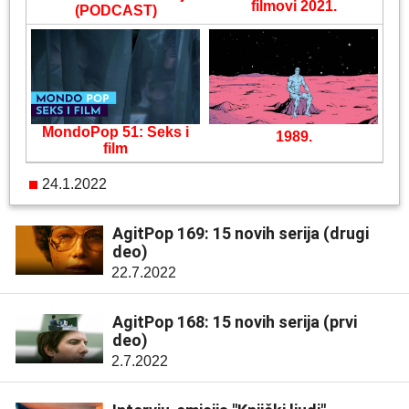
filmovi 2021.
(PODCAST)
MondoPop 51: Seks i
1989.
film
24.1.2022
AgitPop 169: 15 novih serija (drugi
deo)
22.7.2022
AgitPop 168: 15 novih serija (prvi
deo)
2.7.2022