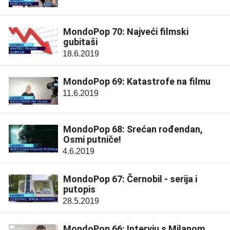
MondoPop 70: Najveći filmski
gubitaši
18.6.2019
MondoPop 69: Katastrofe na filmu
11.6.2019
MondoPop 68: Srećan rođendan,
Osmi putniče!
4.6.2019
MondoPop 67: Černobil - serija i
putopis
28.5.2019
MondoPop 66: Intervju s Milanom