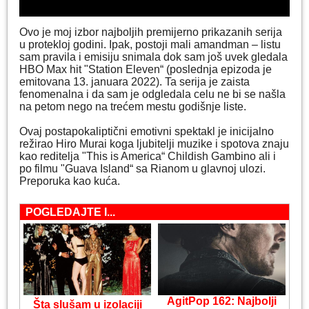
Ovo je moj izbor najboljih premijerno prikazanih serija
u protekloj godini. Ipak, postoji mali amandman – listu
sam pravila i emisiju snimala dok sam još uvek gledala
HBO Max hit "Station Eleven“ (poslednja epizoda je
emitovana 13. januara 2022). Ta serija je zaista
fenomenalna i da sam je odgledala celu ne bi se našla
na petom nego na trećem mestu godišnje liste.
Ovaj postapokaliptični emotivni spektakl je inicijalno
režirao Hiro Murai koga ljubitelji muzike i spotova znaju
kao reditelja "This is America“ Childish Gambino ali i
po filmu "Guava Island“ sa Rianom u glavnoj ulozi.
Preporuka kao kuća.
POGLEDAJTE I...
AgitPop 162: Najbolji
Šta slušam u izolaciji