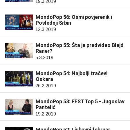
19.3.2019
MondoPop 56: Osmi povjerenik i
Poslednji Srbin
12.3.2019
MondoPop 55: Šta je predvideo Blejd
Raner?
5.3.2019
MondoPop 54: Najbolji tračevi
Oskara
26.2.2019
MondoPop 53: FEST Top 5 - Jugoslav
Pantelić
19.2.2019
MondoPop 52: Ljubavni februar