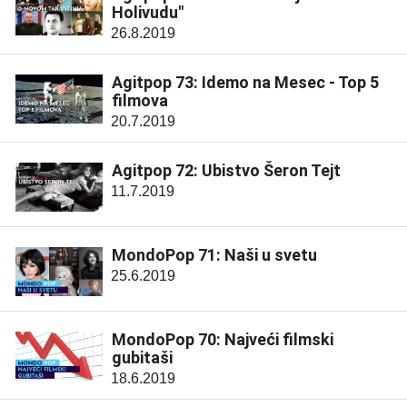
Holivudu"
26.8.2019
Agitpop 73: Idemo na Mesec - Top 5
filmova
20.7.2019
Agitpop 72: Ubistvo Šeron Tejt
11.7.2019
MondoPop 71: Naši u svetu
25.6.2019
MondoPop 70: Najveći filmski
gubitaši
18.6.2019