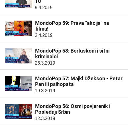
10
9.4.2019
MondoPop 59: Prava "akcija" na
filmu!
2.4.2019
MondoPop 58: Berluskoni i sitni
kriminalci
26.3.2019
MondoPop 57: Majkl Džekson - Petar
Pan ili psihopata
19.3.2019
MondoPop 56: Osmi povjerenik i
Poslednji Srbin
12.3.2019