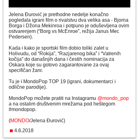
Jelena Đurović je prethodne nedelje konačno
pogledala igrani film o rivalstvu dva velika asa - Bjorna
Borga i Džona Mekinroa i potpuno je oduševljena ovim
ostvarenjem (“Borg vs McEnroe”, režija Janus Mec
Pedersen).
Kada i kako je sportski film dobio toliki zalet u
Holivudu, od “Rokija”, “Razjarenog bika” i “Vatrenih
kočija” do današnjih dana i čestih nominacija za
Oskara koje su gotovo zagarantovane za ovaj
specifičan žanr.
Tu je i MondoPop TOP 19 (igrani, dokumentarci i
odlične parodije).
MondoPop možete pratiti na Instagramu
@mondo_pop
a na ostalim društvenim mrežama pod heštegom
#mondopop.
(
MONDO
/Jelena Đurović)
4.6.2018