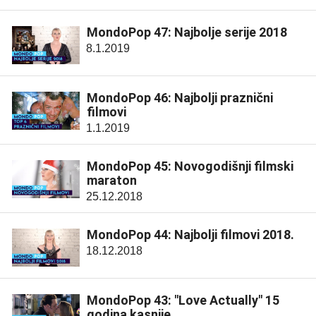
MondoPop 47: Najbolje serije 2018
8.1.2019
MondoPop 46: Najbolji praznični
filmovi
1.1.2019
MondoPop 45: Novogodišnji filmski
maraton
25.12.2018
MondoPop 44: Najbolji filmovi 2018.
18.12.2018
MondoPop 43: "Love Actually" 15
godina kasnije