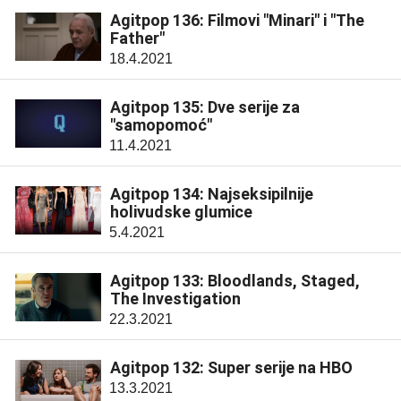
Agitpop 136: Filmovi "Minari" i "The
Father"
18.4.2021
Agitpop 135: Dve serije za
"samopomoć"
11.4.2021
Agitpop 134: Najseksipilnije
holivudske glumice
5.4.2021
Agitpop 133: Bloodlands, Staged,
The Investigation
22.3.2021
Agitpop 132: Super serije na HBO
13.3.2021