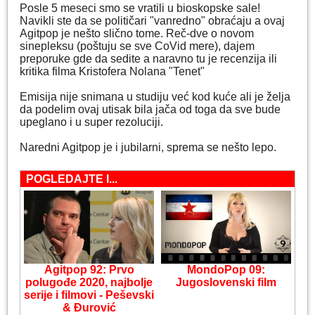
Posle 5 meseci smo se vratili u bioskopske sale!
Navikli ste da se političari "vanredno" obraćaju a ovaj
Agitpop je nešto slično tome. Reč-dve o novom
sinepleksu (poštuju se sve CoVid mere), dajem
preporuke gde da sedite a naravno tu je recenzija ili
kritika filma Kristofera Nolana "Tenet"
Emisija nije snimana u studiju već kod kuće ali je želja
da podelim ovaj utisak bila jača od toga da sve bude
upeglano i u super rezoluciji.
Naredni Agitpop je i jubilarni, sprema se nešto lepo.
POGLEDAJTE I...
Agitpop 92: Prvo
MondoPop 09:
polugođe 2020, najbolje
Jugoslovenski film
serije i filmovi - Peševski
& Đurović