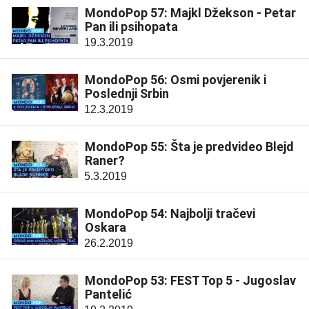
MondoPop 57: Majkl Džekson - Petar
Pan ili psihopata
19.3.2019
MondoPop 56: Osmi povjerenik i
Poslednji Srbin
12.3.2019
MondoPop 55: Šta je predvideo Blejd
Raner?
5.3.2019
MondoPop 54: Najbolji tračevi
Oskara
26.2.2019
MondoPop 53: FEST Top 5 - Jugoslav
Pantelić