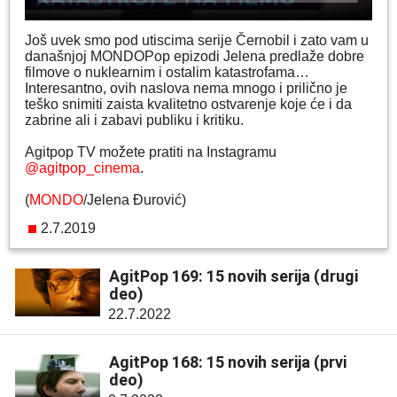
Još uvek smo pod utiscima serije Černobil i zato vam u
današnjoj MONDOPop epizodi Jelena predlaže dobre
filmove o nuklearnim i ostalim katastrofama…
Interesantno, ovih naslova nema mnogo i prilično je
teško snimiti zaista kvalitetno ostvarenje koje će i da
zabrine ali i zabavi publiku i kritiku.
Agitpop TV možete pratiti na Instagramu
@agitpop_cinema
.
(
MONDO
/Jelena Đurović)
2.7.2019
AgitPop 169: 15 novih serija (drugi
deo)
22.7.2022
AgitPop 168: 15 novih serija (prvi
deo)