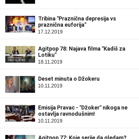
Tribina "Praznična depresija vs
praznična euforija"
17.12.2019
Agitpop 78: Najava filma "Kadiš za
Lotiku"
18.11.2019
Deset minuta o Džokeru
10.11.2019
Emisija Pravac - "Džoker" nikoga ne
ostavlja ravnodušnim!
10.11.2019
Agitpop 77: Koje serije da gledam?