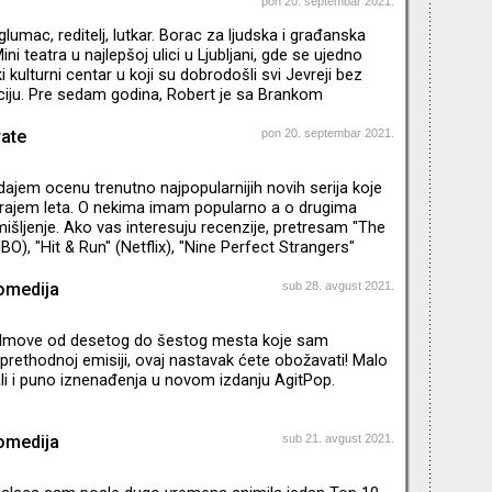
ikis je u međuvremenu raskinuo sa svojom
pon 20. septembar 2021.
rugom Olivijom Wilde koja je pošla mlađem, Heriju
glumac, reditelj, lutkar. Borac za ljudska i građanska
zato ostvario neverovatan uspeh likom Teda Lasa koji je I
ini teatra u najlepšoj ulici u Ljubljani, gde se ujedno
ki kulturni centar u koji su dobrodošli svi Jevreji bez
jaciju. Pre sedam godina, Robert je sa Brankom
spirisan Brankovim festivalom u Zagrebu, pokrenuo
Kuću tolerancije. Ovo je filmski festival ali i festival
rate
pon 20. septembar 2021.
e i promocije tolerancije. Održavaju se književne večeri,
recitali, predstave. Festival se bavi i
 dajem ocenu trenutno najpopularnijih novih serija koje
krajem leta. O nekima imam popularno a o drugima
išljenje. Ako vas interesuju recenzije, pretresam "The
O), "Hit & Run" (Netflix), "Nine Perfect Strangers"
ir" (Netflix)
omedija
sub 28. avgust 2021.
 filmove od desetog do šestog mesta koje sam
prethodnoj emisiji, ovaj nastavak ćete obožavati! Malo
li i puno iznenađenja u novom izdanju AgitPop.
omedija
sub 21. avgust 2021.