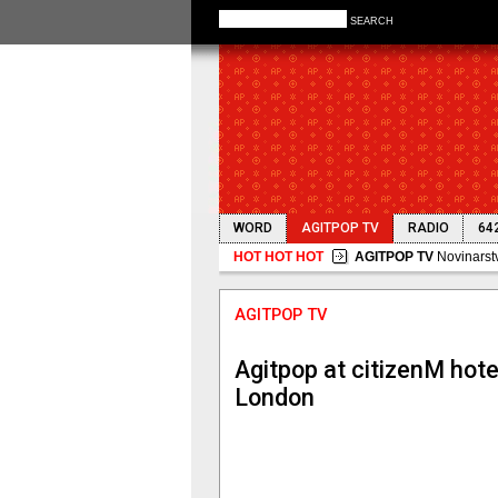
SEARCH
WORD
AGITPOP TV
RADIO
64
HOT HOT HOT
AGITPOP TV
Agitpop at citizenM hote
London