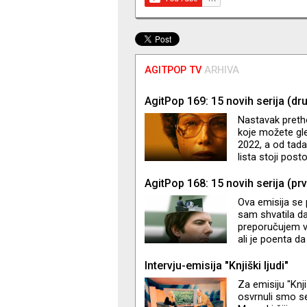
AGITPOP TV
ARHIVA
AgitPop 169: 15 novih serija (dr
Nastavak preth
koje možete gle
2022, a od tada
lista stoji pos
ponešto
AgitPop 168: 15 novih serija (prv
Ova emisija se 
sam shvatila da 
preporučujem va
ali je poenta da
Non-stop govori
mi je provrio 
Intervju-emisija "Knjiški ljudi"
čitalaca i gled
Za emisiju "Knj
epizode. Ali ha
osvrnuli smo se 
(Emisija