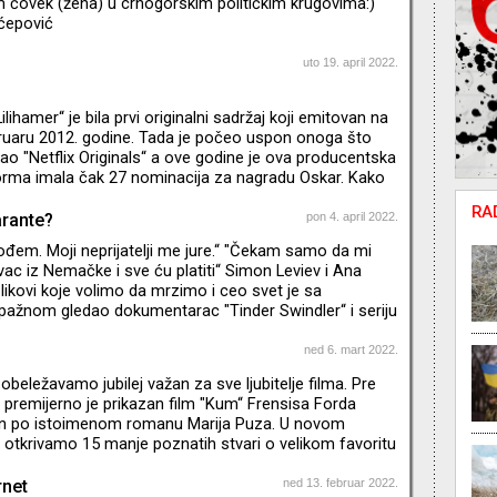
m čovek (žena) u crnogorskim političkim krugovima:)
ćepović
uto 19. april 2022.
Lilihamer“ je bila prvi originalni sadržaj koji emitovan na
bruaru 2012. godine. Tada je počeo uspon onoga što
 "Netflix Originals“ a ove godine je ova producentska
forma imala čak 27 nominacija za nagradu Oskar. Kako
vo za samo deset godina? I koje su to najpopularnije
RA
kratkoj ali bogatoj istoriji?
arante?
pon 4. april 2022.
đem. Moji neprijatelji me jure.“ "Čekam samo da mi
vac iz Nemačke i sve ću platiti“ Simon Leviev i Ana
 likovi koje volimo da mrzimo i ceo svet je sa
ažnom gledao dokumentarac "Tinder Swindler“ i seriju
. Mislili smo da su ovi prevaranti zanimljivi, možda i
, koji su za sebe želeli nešto više i živeći izmišljeni
ned 6. mart 2022.
(i pokrali) mnoge bliske osobe. Posle njih su se pojavili
eležavamo jubilej važan za sve ljubitelje filma. Pre
 Neumann kao i Elisabeth Holmes. Oni su krem sv
premijerno je prikazan film "Kum“ Frensisa Forda
en po istoimenom romanu Marija Puza. U novom
 otkrivamo 15 manje poznatih stvari o velikom favoritu
e. * Emisija je snimljena pre početka agresije na Ukrajinu.
rnet
ned 13. februar 2022.