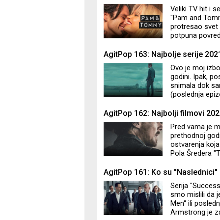
Veliki TV hit i 
"Pam and Tommy
protresao svet
potpuna povreda
do neprepoznatl
dokumentarac. R
AgitPop 163: Najbolje serije 202
Tonya“ i "Cruell
Ovo je moj izbor
godini. Ipak, p
snimala dok sam
(poslednja epiz
fenomenalna i 
na trećem mestu
AgitPop 162: Najbolji filmovi 202
spektakl je inic
Pred vama je mo
znaju kao redite
prethodnoj godin
ostvarenja koja
Pola Šredera "T
narednoj epizod
AgitPop 161: Ko su "Naslednici"
Serija "Successi
smo mislili da 
Men“ ili posle
Armstrong je za