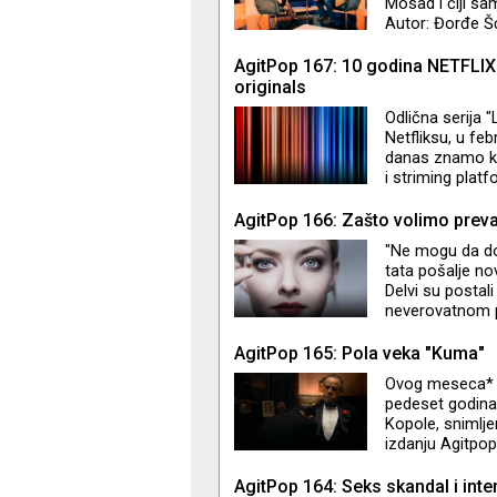
Mosad i čiji sa
Autor: Đorđe Š
AgitPop 167: 10 godina NETFLIX
originals
Odlična serija "
Netfliksu, u fe
danas znamo kao
i striming plat
su uspeli sve o
sezone serija u 
AgitPop 166: Zašto volimo prev
"Ne mogu da do
tata pošalje no
Delvi su postali
neverovatnom p
"Inventing Anna“
ljudi slični nama
AgitPop 165: Pola veka "Kuma"
život povredili 
Ovog meseca* ob
Adam i Rebecca
pedeset godina 
Kopole, snimlj
izdanju Agitpop
publike i kritik
AgitPop 164: Seks skandal i inte