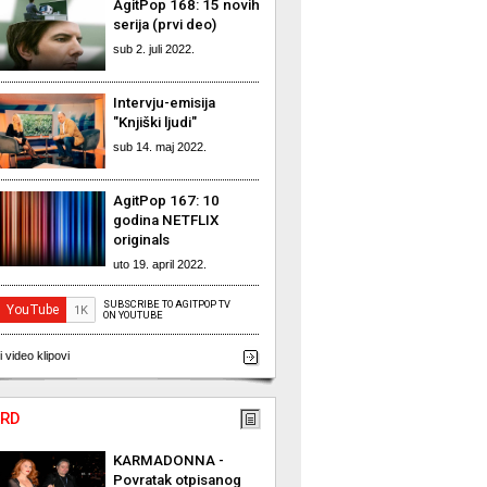
AgitPop 168: 15 novih
serija (prvi deo)
sub 2. juli 2022.
Intervju-emisija
"Knjiški ljudi"
sub 14. maj 2022.
AgitPop 167: 10
godina NETFLIX
originals
uto 19. april 2022.
SUBSCRIBE TO AGITPOP TV
ON YOUTUBE
i video klipovi
RD
KARMADONNA -
Povratak otpisanog