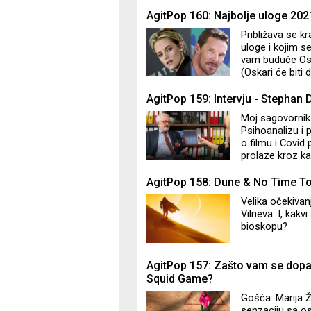
pijedestalu, sa
ponovo čujemo 
AgitPop 160: Najbolje uloge 202
govorim o glum
Približava se kr
godine. Ko su L
uloge i kojim s
Greg? "It’s no
vam buduće Osk
(Oskari će biti 
ulogu Dajane u 
Burbanka u fil
AgitPop 159: Intervju - Stephan 
u ovakav ishod
Moj sagovornik 
Psihoanalizu i 
o filmu i Covid 
prolaze kroz kat
AgitPop 158: Dune & No Time To
Velika očekivan
Vilneva. I, kakv
bioskopu?
AgitPop 157: Zašto vam se dop
Squid Game?
Gošća: Marija Ž
senzaciju sa os