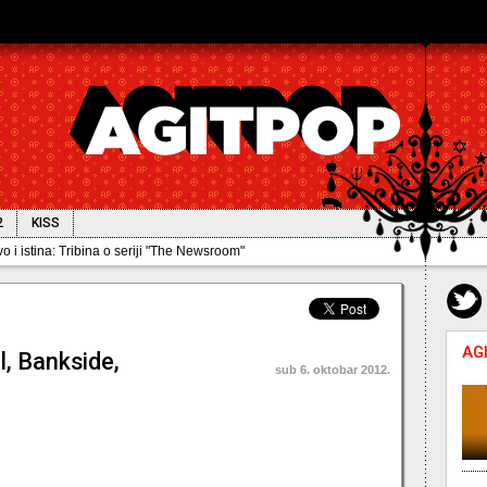
2
KISS
AG
l, Bankside,
sub 6. oktobar 2012.