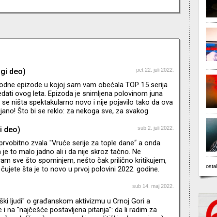
ugi deo)
pet 22. juli 2022.
odne epizode u kojoj sam vam obećala TOP 15 serija
dati ovog leta. Epizoda je snimljena polovinom juna
 se ništa spektakularno novo i nije pojavilo tako da ova
tojano! Što bi se reklo: za nekoga sve, za svakog
i deo)
sub 2. juli 2022.
prvobitno zvala "Vruće serije za tople dane“ a onda
je to malo jadno ali i da nije skroz tačno. Ne
m sve što spominjem, nešto čak prilično kritikujem,
ostal
 čujete šta je to novo u prvoj polovini 2022. godine.
m o hiperprodukciji sadržaja i padu kvaliteta. Mozak
od novotarija na svim mogućim platformama, ali zbog
sub 14. maj 2022.
alaca skoro svemu dajem šansu barem po pilot ili dve
iški ljudi" o građanskom aktivizmu u Crnoj Gori a
jde da ne kukam nego da krenemo – pritisnite play.
i na "najčešće postavljena pitanja": da li radim za