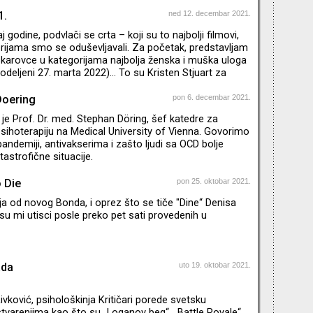
 najvećima. Dok čekamo tih nekih godinu i po dana da
dragi zvuk uvodne špice, malo vam skraćujem muke:
1.
ned 12. decembar 2021.
cima koji su nam ulepšali poslednje mesece 2021.
aj godine, podvlači se crta – koji su to najbolji filmovi,
ogan, Kendal, Šiv, Konor, Roman, Džeri, zet Tom i rođak
erijama smo se oduševljavali. Za početak, predstavljam
arovce u kategorijama najbolja ženska i muška uloga
dodeljeni 27. marta 2022)… To su Kristen Stjuart za
filmu "Spenser“ i Benedikt Kamberbač za ulogu Fila
mu "The Power of the Dog“. Zašto sam toliko ubeđena
Doering
pon 6. decembar 2021.
? O tome govorim u novom izdanju emisije Agitpop.
je Prof. Dr. med. Stephan Döring, šef katedre za
psihoterapiju na Medical University of Vienna. Govorimo
pandemiji, antivakserima i zašto ljudi sa OCD bolje
astrofične situacije.
 Die
pon 25. oktobar 2021.
ja od novog Bonda, i oprez što se tiče "Dine“ Denisa
i su mi utisci posle preko pet sati provedenih u
ada
uto 19. oktobar 2021.
ivković, psihološkinja Kritičari porede svetsku
tvarenjima kao što su „Loganov beg“, „Battle Royale“,