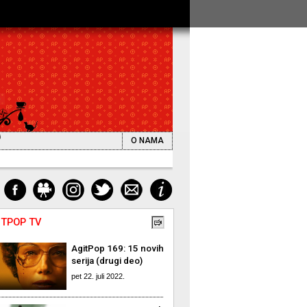
O NAMA
ITPOP TV
AgitPop 169: 15 novih
serija (drugi deo)
pet 22. juli 2022.