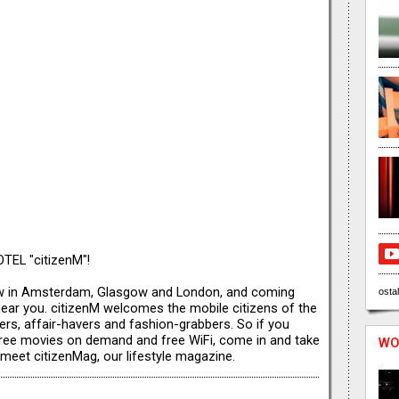
EL "citizenM"!
now in Amsterdam, Glasgow and London, and coming
ostal
near you. citizenM welcomes the mobile citizens of the
ers, affair-havers and fashion-grabbers. So if you
 free movies on demand and free WiFi, come in and take
WO
 meet citizenMag, our lifestyle magazine.