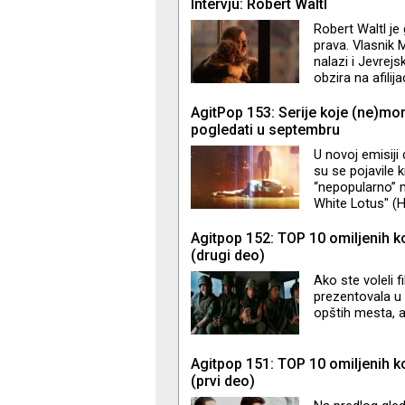
TV+ Jason Sude
Intervju: Robert Waltl
nevenčanom sup
Robert Waltl je 
Stajlsu, ali je 
prava. Vlasnik M
kre
nalazi i Jevrejs
obzira na afili
Lustigom, a in
Hišu strpnosti - 
AgitPop 153: Serije koje (ne)mo
jevrejske kultur
pogledati u septembru
tribine, muzički 
U novoj emisiji
su se pojavile 
“nepopularno” m
White Lotus" (HB
(Hulu) i "The Cha
Agitpop 152: TOP 10 omiljenih k
(drugi deo)
Ako ste voleli
prezentovala u 
opštih mesta, a
Agitpop 151: TOP 10 omiljenih k
(prvi deo)