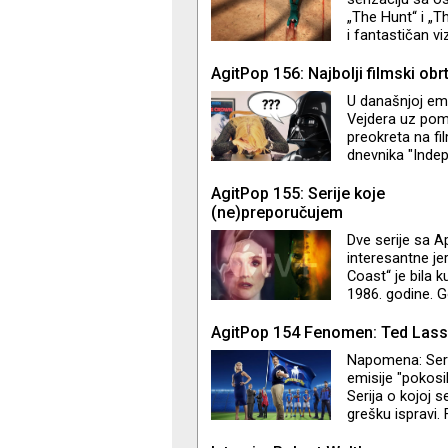
„The Hunt“ i „T
i fantastičan vi
kao što su „Para
analitičari se 
AgitPop 156: Najbolji filmski obrt
koliko ima vez
U današnjoj emi
otupelošću na s
Vejdera uz pomo
preokreta na fi
dnevnika "Indep
njima omiljenih
se i ne nalaze 
AgitPop 155: Serije koje
(ne)preporučujem
Dve serije sa 
interesantne je
Coast“ je bila ku
1986. godine. G
konzumerizmom 
komaraca. Nara
AgitPop 154 Fenomen: Ted Las
problemima… Ser
Napomena: Seri
učestvovao u pi
emisije "pokosi
Džastin Teru. "L
Serija o kojoj 
grešku ispravi
je nezaustavljiv