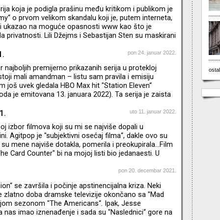
serija koja je podigla prašinu među kritikom i publikom je
“ o prvom velikom skandalu koji je, putem interneta,
 i ukazao na moguće opasnosti www kao što je
 privatnosti. Lili Džejms i Sebastijan Sten su maskirani
jivosti pa na momente mislite da gledate
editelj je Kreg Gilespi koga znamo po filmovima "I,
1.
pon 24. januar 2022.
a“
 najboljih premijerno prikazanih serija u protekloj
ostal
ostoji mali amandman – listu sam pravila i emisiju
 još uvek gledala HBO Max hit "Station Eleven“
oda je emitovana 13. januara 2022). Ta serija je zaista
da sam je odgledala celu ne bi se našla na petom nego
 godišnje liste. Ovaj postapokaliptični emotivni
1.
uto 11. januar 2022.
ijalno režirao Hiro Murai koga ljubitelji muzike i spotova
j izbor filmova koji su mi se najviše dopali u
lja "This is America“ Childish Gambino ali i po filmu "G
i. Agitpop je "subjektivni osećaj filma“, dakle ovo su
 su mene najviše dotakla, pomerila i preokupirala…Film
he Card Counter" bi na mojoj listi bio jedanaesti. U
i – TOP 10 serija premijerno prikazanih u 2021.
pon 20. decembar 2021.
on“ se završila i počinje apstinencijalna kriza. Neki
je zlatno doba dramske televizije okončano sa "Mad
dnjom sezonom "The Americans“. Ipak, Jesse
 nas imao iznenađenje i sada su "Naslednici“ gore na