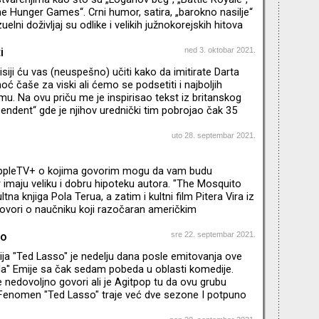
he Hunger Games“. Crni humor, satira, „barokno nasilje“
zuelni doživljaj su odlike i velikih južnokorejskih hitova
site“, „Snowpiercer“, „Okja“. Sociolozi i polit-pop
pitaju zašto je „Squid Game“ ovako odjeknuo baš sada –
i
ned 3. oktobar 2021.
e sa pandemijom, kapitalizmom, nepravdom,
siji ću vas (neuspešno) učiti kako da imitirate Darta
mrt, odnosima Seula i Pjongjanga…Da li su broje
ć čaše za viski ali ćemo se podsetiti i najboljih
lmu. Na ovu priču me je inspirisao tekst iz britanskog
endent“ gde je njihov urednički tim pobrojao čak 35
 obrta. Koji su moji? Pogledajte u novom Agitpopu, neki
na spisku kolega iz Engleske
uto 28. septembar 2021.
AppleTV+ o kojima govorim mogu da vam budu
r imaju veliku i dobru hipoteku autora. "The Mosquito
ltna knjiga Pola Terua, a zatim i kultni film Pitera Vira iz
ovori o naučniku koji razočaran američkim
svoju familiju odvodi u Honduras, na Obalu
vno, tamo se suočavaju sa novim i drugačijim
so
sre 22. septembar 2021.
ija je zapravo "prequel“ događaja iz knjige, a autor je
ja "Ted Lasso" je nedelju dana posle emitovanja ove
sanju scenarija. Glavnu ulogu igra njegov bratanac –
la" Emije sa čak sedam pobeda u oblasti komedije.
isey’s Stor
se nedovoljno govori ali je Agitpop tu da ovu grubu
. Fenomen "Ted Lasso" traje već dve sezone I potpuno
, ovo je I najuspešniji projekat produkcijske kuće Apple