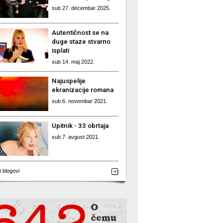
sub 27. decembar 2025.
Autentičnost se na
duge staze stvarno
isplati
sub 14. maj 2022.
Najuspelije
ekranizacije romana
sub 6. novembar 2021.
Upitnik - 33 obrtaja
sub 7. avgust 2021.
i blogovi