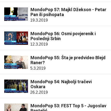
MondoPop 57: Majkl Džekson - Petar
Pan ili psihopata
19.3.2019
MondoPop 56: Osmi povjerenik i
Poslednji Srbin
12.3.2019
MondoPop 55: Šta je predvideo Blejd
Raner?
5.3.2019
MondoPop 54: Najbolji tračevi
Oskara
26.2.2019
MondoPop 53: FEST Top 5 - Jugoslav
Pantelić