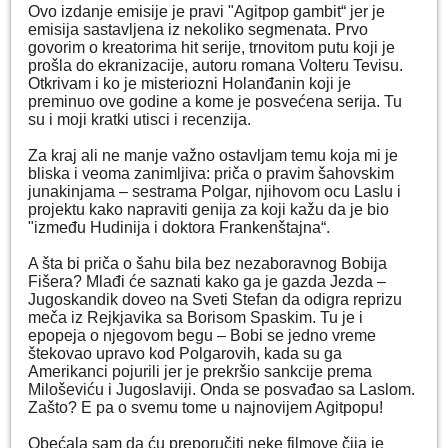
Ovo izdanje emisije je pravi "Agitpop gambit“ jer je
emisija sastavljena iz nekoliko segmenata. Prvo
govorim o kreatorima hit serije, trnovitom putu koji je
prošla do ekranizacije, autoru romana Volteru Tevisu.
Otkrivam i ko je misteriozni Holanđanin koji je
preminuo ove godine a kome je posvećena serija. Tu
su i moji kratki utisci i recenzija.
Za kraj ali ne manje važno ostavljam temu koja mi je
bliska i veoma zanimljiva: priča o pravim šahovskim
junakinjama – sestrama Polgar, njihovom ocu Laslu i
projektu kako napraviti genija za koji kažu da je bio
"između Hudinija i doktora Frankenštajna“.
A šta bi priča o šahu bila bez nezaboravnog Bobija
Fišera? Mlađi će saznati kako ga je gazda Jezda –
Jugoskandik doveo na Sveti Stefan da odigra reprizu
meča iz Rejkjavika sa Borisom Spaskim. Tu je i
epopeja o njegovom begu – Bobi se jedno vreme
štekovao upravo kod Polgarovih, kada su ga
Amerikanci pojurili jer je prekršio sankcije prema
Miloševiću i Jugoslaviji. Onda se posvađao sa Laslom.
Zašto? E pa o svemu tome u najnovijem Agitpopu!
Obećala sam da ću preporučiti neke filmove čija je