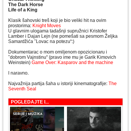
The Dark Horse
Life of a King
Klasik šahovski treš koji je bio veliki hit na ovim
prostorima:
Knight Moves
U glavnim ulogama tadašnji supružnici Kristofer
Lamber i Dajan Lejn (ne pomešati sa pesmom Željka
Samardžića "Lovac na potezu“:)
Dokumentarac o mom omiljenom opozicionaru i
"dobrom Vajnstinu“ (pravo ime mu je Garik Kimovich
Weinstein)
Game Over: Kasparov and the machine
I naravno.
Najvažnija partija šaha u istoriji kinematografije:
The
Seventh Seal
POGLEDAJTE I...