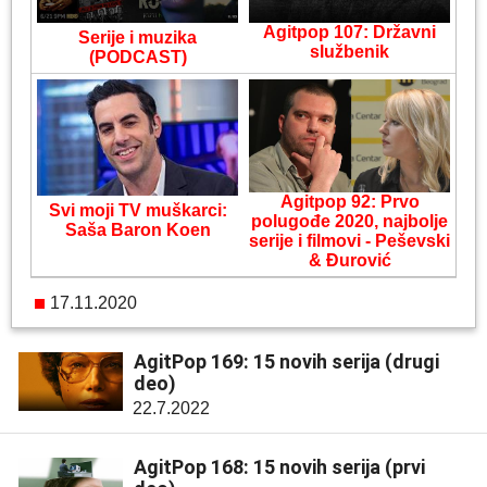
Agitpop 107: Državni
Serije i muzika
službenik
(PODCAST)
Agitpop 92: Prvo
Svi moji TV muškarci:
polugođe 2020, najbolje
Saša Baron Koen
serije i filmovi - Peševski
& Đurović
17.11.2020
AgitPop 169: 15 novih serija (drugi
deo)
22.7.2022
AgitPop 168: 15 novih serija (prvi