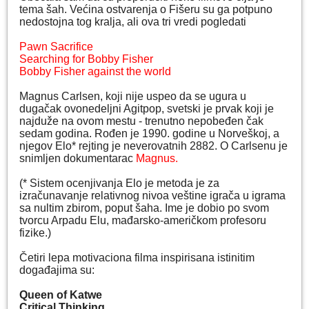
tema šah. Većina ostvarenja o Fišeru su ga potpuno
nedostojna tog kralja, ali ova tri vredi pogledati
Pawn Sacrifice
Searching for Bobby Fisher
Bobby Fisher against the world
Magnus Carlsen, koji nije uspeo da se ugura u
dugačak ovonedeljni Agitpop, svetski je prvak koji je
najduže na ovom mestu - trenutno nepobeđen čak
sedam godina. Rođen je 1990. godine u Norveškoj, a
njegov Elo* rejting je neverovatnih 2882. O Carlsenu je
snimljen dokumentarac
Magnus.
(* Sistem ocenjivanja Elo je metoda je za
izračunavanje relativnog nivoa veštine igrača u igrama
sa nultim zbirom, poput šaha. Ime je dobio po svom
tvorcu Arpadu Elu, mađarsko-američkom profesoru
fizike.)
Četiri lepa motivaciona filma inspirisana istinitim
događajima su:
Queen of Katwe
Critical Thinking