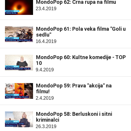
MondoPop 62: Crna rupa na filmu
23.4.2019
MondoPop 61: Pola veka filma "Goli u
sedlu"
16.4.2019
MondoPop 60: Kultne komedije - TOP
10
9.4.2019
MondoPop 59: Prava "akcija" na
filmu!
2.4.2019
MondoPop 58: Berluskoni i sitni
kriminalci
26.3.2019