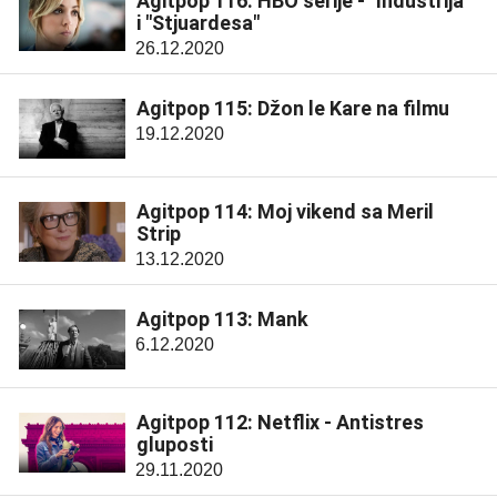
Agitpop 116: HBO serije - "Industrija"
i "Stjuardesa"
26.12.2020
Agitpop 115: Džon le Kare na filmu
19.12.2020
Agitpop 114: Moj vikend sa Meril
Strip
13.12.2020
Agitpop 113: Mank
6.12.2020
Agitpop 112: Netflix - Antistres
gluposti
29.11.2020