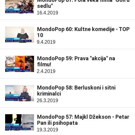
sedlu"
16.4.2019
MondoPop 60: Kultne komedije - TOP
10
9.4.2019
MondoPop 59: Prava "akcija" na
filmu!
2.4.2019
MondoPop 58: Berluskoni i sitni
kriminalci
26.3.2019
MondoPop 57: Majkl Džekson - Petar
Pan ili psihopata
19.3.2019