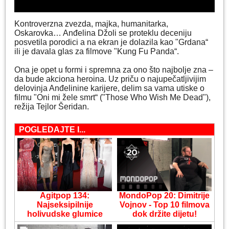
Kontroverzna zvezda, majka, humanitarka,
Oskarovka… Anđelina Džoli se proteklu deceniju
posvetila porodici a na ekran je dolazila kao "Grdana“
ili je davala glas za filmove "Kung Fu Panda“.
Ona je opet u formi i spremna za ono što najbolje zna –
da bude akciona heroina. Uz priču o najupečatljivijim
delovinja Anđelinine karijere, delim sa vama utiske o
filmu "Oni mi žele smrt“ ("Those Who Wish Me Dead"),
režija Tejlor Šeridan.
POGLEDAJTE I...
Agitpop 134:
MondoPop 20: Dimitrije
Najseksipilnije
Vojnov - Top 10 filmova
holivudske glumice
dok držite dijetu!