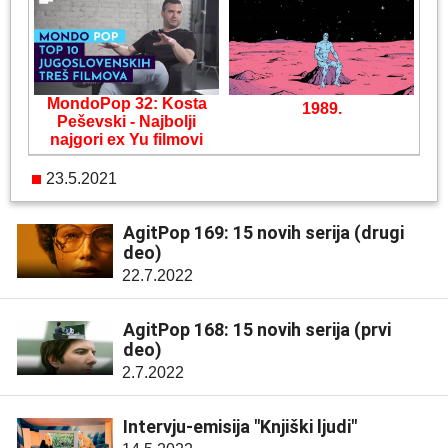
MondoPop 32: Kosta
1989.
Peševski - Najbolji
najgori ex Yu filmovi
23.5.2021
AgitPop 169: 15 novih serija (drugi
deo)
22.7.2022
AgitPop 168: 15 novih serija (prvi
deo)
2.7.2022
Intervju-emisija "Knjiški ljudi"