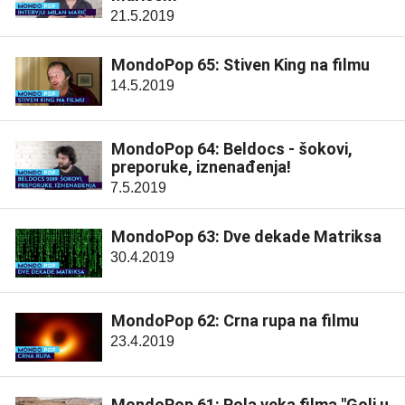
21.5.2019
MondoPop 65: Stiven King na filmu
14.5.2019
MondoPop 64: Beldocs - šokovi,
preporuke, iznenađenja!
7.5.2019
MondoPop 63: Dve dekade Matriksa
30.4.2019
MondoPop 62: Crna rupa na filmu
23.4.2019
MondoPop 61: Pola veka filma "Goli u