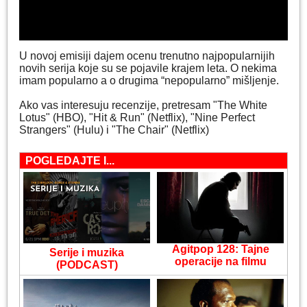
U novoj emisiji dajem ocenu trenutno najpopularnijih
novih serija koje su se pojavile krajem leta. O nekima
imam popularno a o drugima “nepopularno” mišljenje.
Ako vas interesuju recenzije, pretresam "The White
Lotus" (HBO), "Hit & Run" (Netflix), "Nine Perfect
Strangers" (Hulu) i "The Chair" (Netflix)
POGLEDAJTE I...
Agitpop 128: Tajne
Serije i muzika
operacije na filmu
(PODCAST)