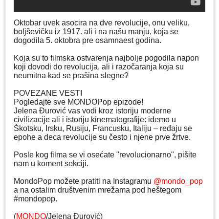
Oktobar uvek asocira na dve revolucije, onu veliku,
boljševičku iz 1917. ali i na našu manju, koja se
dogodila 5. oktobra pre osamnaest godina.
Koja su to filmska ostvarenja najbolje pogodila napon
koji dovodi do revolucija, ali i razočaranja koja su
neumitna kad se prašina slegne?
POVEZANE VESTI
Pogledajte sve MONDOPop epizode!
Jelena Đurović vas vodi kroz istoriju moderne
civilizacije ali i istoriju kinematografije: idemo u
Škotsku, Irsku, Rusiju, Francusku, Italiju – ređaju se
epohe a deca revolucije su često i njene prve žrtve.
Posle kog filma se vi osećate "revolucionarno", pišite
nam u koment sekciji.
MondoPop možete pratiti na Instagramu
@mondo_pop
a na ostalim društvenim mrežama pod heštegom
#mondopop.
(
MONDO
/Jelena Đurović)