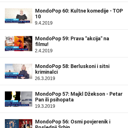
MondoPop 60: Kultne komedije - TOP
10
9.4.2019
MondoPop 59: Prava "akcija" na
filmu!
2.4.2019
MondoPop 58: Berluskoni i sitni
kriminalci
26.3.2019
MondoPop 57: Majkl Džekson - Petar
Pan ili psihopata
19.3.2019
MondoPop 56: Osmi povjerenik i
Poslednji Srbin