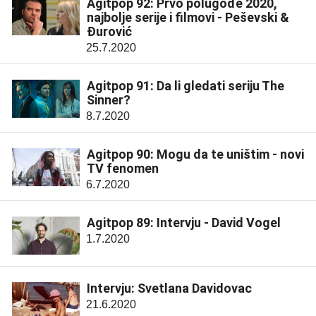
Agitpop 92: Prvo polugođe 2020,
najbolje serije i filmovi - Peševski &
Đurović
25.7.2020
Agitpop 91: Da li gledati seriju The
Sinner?
8.7.2020
Agitpop 90: Mogu da te uništim - novi
TV fenomen
6.7.2020
Agitpop 89: Intervju - David Vogel
1.7.2020
Intervju: Svetlana Davidovac
21.6.2020