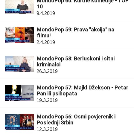
MondoPop 60: Kultne komedije - TOP
10
9.4.2019
MondoPop 59: Prava "akcija" na
filmu!
2.4.2019
MondoPop 58: Berluskoni i sitni
kriminalci
26.3.2019
MondoPop 57: Majkl Džekson - Petar
Pan ili psihopata
19.3.2019
MondoPop 56: Osmi povjerenik i
Poslednji Srbin
12.3.2019