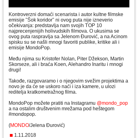
Kontroverzni domaći scenarista i autor kultne filmske
emisije "Šok koridor" ni ovog puta nije izneverio
očekivanja: predstavlja nam svojih TOP 10
najprecenjenijih holivudskih filmova. O ukusima se
ovog puta raspravlja sa Jelenom Đurović, a na Acinom
spisku su se našli mnogi favoriti publike, kritike ali i
emisije MondoPop.
Među njima su Kristofer Nolan, Piter Džekson, Martin
Skorseze, ali i braća Koen, Alehandro Inaritu i mnogi
drugi!
Takođe, razgovaramo i o njegovim svežim projektima a
novo je da će se uskoro naći i iza kamere, u ulozi
reditelja kratkometražnog filma.
MondoPop možete pratiti na Instagramu
@mondo_pop
a na ostalim društvenim mrežama pod heštegom
#mondopop.
(
MONDO
/Jelena Đurović)
1.11.2018