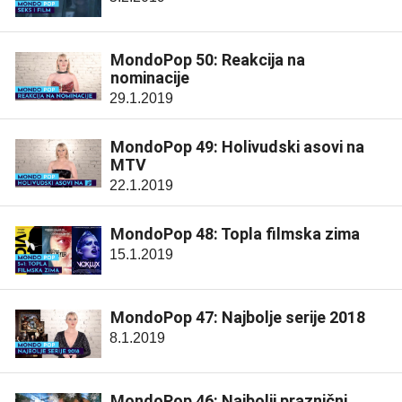
MondoPop 50: Reakcija na
nominacije
29.1.2019
MondoPop 49: Holivudski asovi na
MTV
22.1.2019
MondoPop 48: Topla filmska zima
15.1.2019
MondoPop 47: Najbolje serije 2018
8.1.2019
MondoPop 46: Najbolji praznični