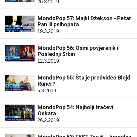
26.3.2019
MondoPop 57: Majkl Džekson - Petar
Pan ili psihopata
19.3.2019
MondoPop 56: Osmi povjerenik i
Poslednji Srbin
12.3.2019
MondoPop 55: Šta je predvideo Blejd
Raner?
5.3.2019
MondoPop 54: Najbolji tračevi
Oskara
26.2.2019
MondoPop 53: FEST Top 5 - Jugoslav