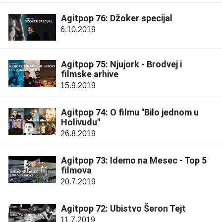
Agitpop 76: Džoker specijal
6.10.2019
Agitpop 75: Njujork - Brodvej i
filmske arhive
15.9.2019
Agitpop 74: O filmu "Bilo jednom u
Holivudu"
26.8.2019
Agitpop 73: Idemo na Mesec - Top 5
filmova
20.7.2019
Agitpop 72: Ubistvo Šeron Tejt
11.7.2019