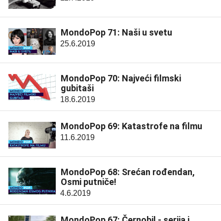
MondoPop 71: Naši u svetu
25.6.2019
MondoPop 70: Najveći filmski
gubitaši
18.6.2019
MondoPop 69: Katastrofe na filmu
11.6.2019
MondoPop 68: Srećan rođendan,
Osmi putniče!
4.6.2019
MondoPop 67: Černobil - serija i