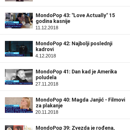
MondoPop 43: "Love Actually" 15
godina kasnije
11.12.2018
MondoPop 42: Najbolji poslednji
kadrovi
4.12.2018
MondoPop 41: Dan kad je Amerika
poludela
27.11.2018
MondoPop 40: Magda Janjić - Filmovi
za plakanje
20.11.2018
MondoPop 39: Zvezda je rođena,