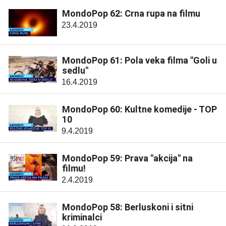
MondoPop 62: Crna rupa na filmu
23.4.2019
MondoPop 61: Pola veka filma "Goli u
sedlu"
16.4.2019
MondoPop 60: Kultne komedije - TOP
10
9.4.2019
MondoPop 59: Prava "akcija" na
filmu!
2.4.2019
MondoPop 58: Berluskoni i sitni
kriminalci