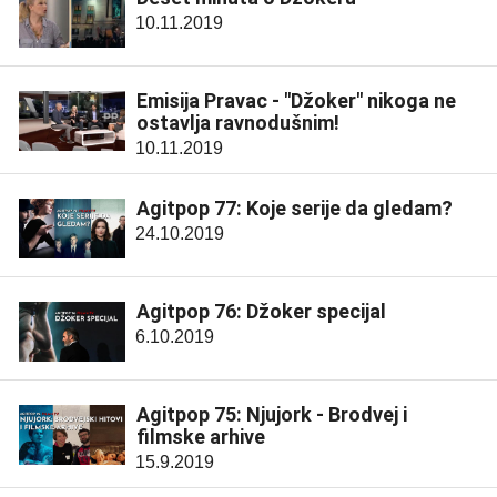
10.11.2019
Emisija Pravac - "Džoker" nikoga ne
ostavlja ravnodušnim!
10.11.2019
Agitpop 77: Koje serije da gledam?
24.10.2019
Agitpop 76: Džoker specijal
6.10.2019
Agitpop 75: Njujork - Brodvej i
filmske arhive
15.9.2019