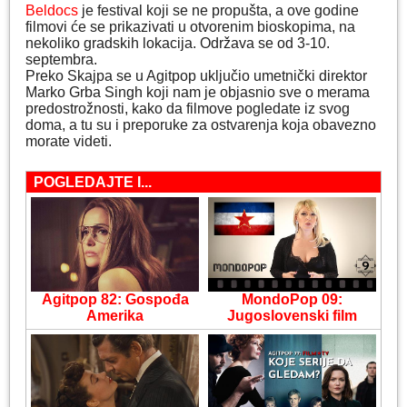
Beldocs
je festival koji se ne propušta, a ove godine
filmovi će se prikazivati u otvorenim bioskopima, na
nekoliko gradskih lokacija. Održava se od 3-10.
septembra.
Preko Skajpa se u Agitpop uključio umetnički direktor
Marko Grba Singh koji nam je objasnio sve o merama
predostrožnosti, kako da filmove pogledate iz svog
doma, a tu su i preporuke za ostvarenja koja obavezno
morate videti.
POGLEDAJTE I...
Agitpop 82: Gospođa
MondoPop 09:
Amerika
Jugoslovenski film