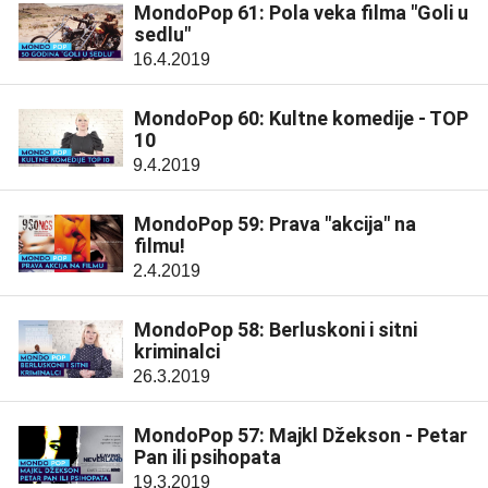
MondoPop 61: Pola veka filma "Goli u
sedlu"
16.4.2019
MondoPop 60: Kultne komedije - TOP
10
9.4.2019
MondoPop 59: Prava "akcija" na
filmu!
2.4.2019
MondoPop 58: Berluskoni i sitni
kriminalci
26.3.2019
MondoPop 57: Majkl Džekson - Petar
Pan ili psihopata
19.3.2019