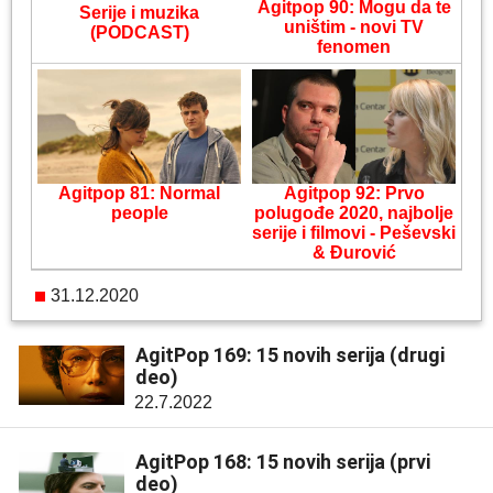
Agitpop 90: Mogu da te
Serije i muzika
uništim - novi TV
(PODCAST)
fenomen
Agitpop 81: Normal
Agitpop 92: Prvo
people
polugođe 2020, najbolje
serije i filmovi - Peševski
& Đurović
31.12.2020
AgitPop 169: 15 novih serija (drugi
deo)
22.7.2022
AgitPop 168: 15 novih serija (prvi
deo)