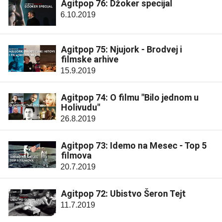
Agitpop 76: Džoker specijal
6.10.2019
Agitpop 75: Njujork - Brodvej i
filmske arhive
15.9.2019
Agitpop 74: O filmu "Bilo jednom u
Holivudu"
26.8.2019
Agitpop 73: Idemo na Mesec - Top 5
filmova
20.7.2019
Agitpop 72: Ubistvo Šeron Tejt
11.7.2019