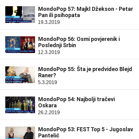
MondoPop 57: Majkl Džekson - Petar
Pan ili psihopata
19.3.2019
MondoPop 56: Osmi povjerenik i
Poslednji Srbin
12.3.2019
MondoPop 55: Šta je predvideo Blejd
Raner?
5.3.2019
MondoPop 54: Najbolji tračevi
Oskara
26.2.2019
MondoPop 53: FEST Top 5 - Jugoslav
Pantelić