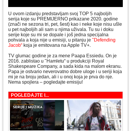
U ovom izdanju predstavljam svoj TOP 5 najboljih
serija koje su PREMIJERNO prikazane 2020. godine
(znači ne sezona tri, pet, šest) kao i neke koje nisu ušle
u pet najboljih ali sam u njima uživala. Tu su i doku
serije koje su mi se dopale i još jedna specijalna
pohvala a koja nije u emisiji, u pitanju je
"Defending
Jacob“
koja je emitovana na Apple TV+.
TV glumac godine je za mene Paapa Essiedu. On je
2016. zablistao u "Hamletu“ u produkciji Royal
Shakespeare Company, a sada kida na malom ekranu.
Papa je ostvario neverovatno dobre uloge i u seriji koja
mi je na broju jedan, ali i u onoj koja je prva do nje.
Nema spojlera – pogledajte emisiju!
POGLEDAJTE I...