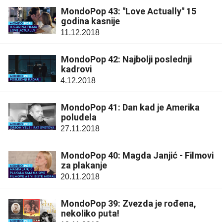
MondoPop 43: "Love Actually" 15
godina kasnije
11.12.2018
MondoPop 42: Najbolji poslednji
kadrovi
4.12.2018
MondoPop 41: Dan kad je Amerika
poludela
27.11.2018
MondoPop 40: Magda Janjić - Filmovi
za plakanje
20.11.2018
MondoPop 39: Zvezda je rođena,
nekoliko puta!