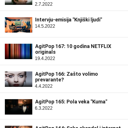
2.7.2022
Intervju-emisija "Knjiški ljudi"
14.5.2022
AgitPop 167: 10 godina NETFLIX
originals
19.4.2022
AgitPop 166: Zašto volimo
prevarante?
4.4.2022
AgitPop 165: Pola veka "Kuma"
6.3.2022