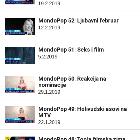
19.2.2019
MondoPop 52: Ljubavni februar
12.2.2019
MondoPop 51: Seks i film
5.2.2019
MondoPop 50: Reakcija na
nominacije
29.1.2019
MondoPop 49: Holivudski asovi na
MTV
22.1.2019
MondoPop 48: Topla filmska zima