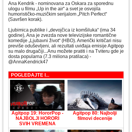
Ana Kendrik - nominovana za Oskara za sporednu
ulogu u filmu „Up in the air“ a svet je osvojila
humorističko-muzičkim serijalom „Pitch Perfect“
(Savršen korak).
Ljubimica publike i „devojčica iz komšiluka“ (ima 34
godine), Ana je zvezda nove televizijske romantične
komedije „Ljubavni život“ (HBO). Američki kritičari nisu
previše oduševljeni, ali rezultati uviđaja emisije Agitpop
su malo drugačiji...Anu možete pratiti i na Tviteru gde je
dosta popularna (7.3 miliona pratilaca) -
@AnnaKendrick47
POGLEDAJTE I...
Agitpop 19: HororPop -
Agitpop 80: Najbolji
NAJBOLJI HORORI
filmovi decenije
SVIH VREMENA