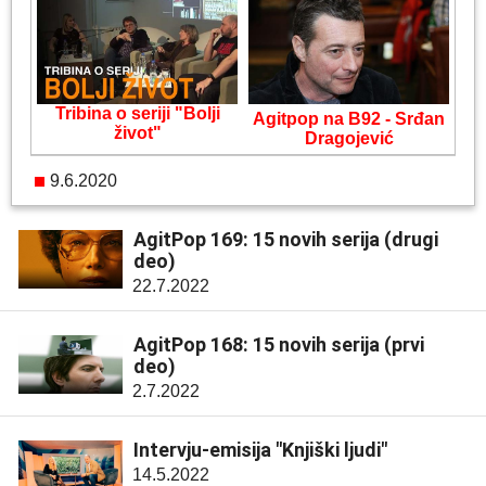
Tribina o seriji "Bolji
Agitpop na B92 - Srđan
život"
Dragojević
9.6.2020
AgitPop 169: 15 novih serija (drugi
deo)
22.7.2022
AgitPop 168: 15 novih serija (prvi
deo)
2.7.2022
Intervju-emisija "Knjiški ljudi"
14.5.2022