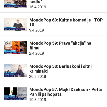
sedlu"
16.4.2019
MondoPop 60: Kultne komedije - TOP
10
9.4.2019
MondoPop 59: Prava "akcija" na
filmu!
2.4.2019
MondoPop 58: Berluskoni i sitni
kriminalci
26.3.2019
MondoPop 57: Majkl Džekson - Petar
Pan ili psihopata
19.3.2019