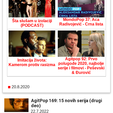
MondoPop 37: Aca
Šta slušam u izolaciji
Radivojević - Crna lista
(PODCAST)
Agitpop 92: Prvo
Imitacija života:
polugođe 2020, najbolje
Kamerom protiv rasizma
serije i filmovi - Peševski
& Đurović
20.8.2020
AgitPop 169: 15 novih serija (drugi
deo)
22.7.2022