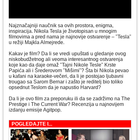
Najznačajniji naučnik sa ovih prostora, enigma,
inspiracija. Nikola Tesla je životopisan u mnogim
filmovima a pred nama je najnovije ostvarenje – "Tesla"
u režiji Majkla Almejrede.
Kakav je film? Da li se vredi upuštati u gledanje ovog
niskobudžetnog ali veoma interesantnog ostvarenja
koje kao da daje omaž "Tajni Nikole Tesle" Krste
Papića ali i Šrederovom "Mišimi"? Šta bi Nikola pevao
u kafani na karaoke-večeri, da li je postojao ljubavni
trougao sa Sarom Bernar i zašto je reditelj bio toliko
opsednut Teslom da je napustio Harvard?
Da li je ovo film za preporuku ili da se zadržimo na The
Prestige i The Current War? Recenzija u najnovijem
izdanju emisije Agitpop.
POGLEDAJTE I...