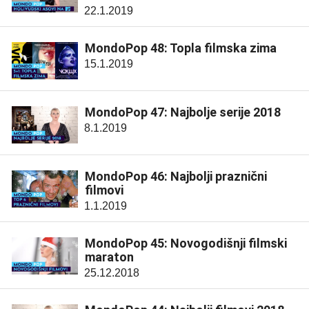
22.1.2019
MondoPop 48: Topla filmska zima
15.1.2019
MondoPop 47: Najbolje serije 2018
8.1.2019
MondoPop 46: Najbolji praznični
filmovi
1.1.2019
MondoPop 45: Novogodišnji filmski
maraton
25.12.2018