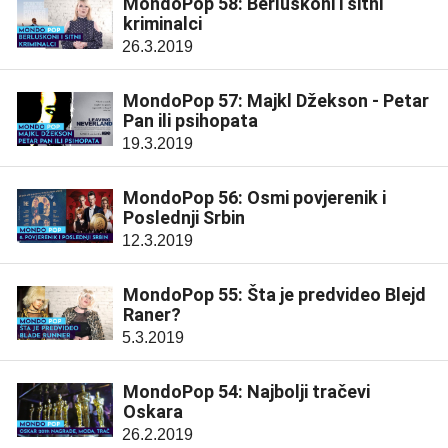
MondoPop 58: Berluskoni i sitni
kriminalci
26.3.2019
MondoPop 57: Majkl Džekson - Petar
Pan ili psihopata
19.3.2019
MondoPop 56: Osmi povjerenik i
Poslednji Srbin
12.3.2019
MondoPop 55: Šta je predvideo Blejd
Raner?
5.3.2019
MondoPop 54: Najbolji tračevi
Oskara
26.2.2019