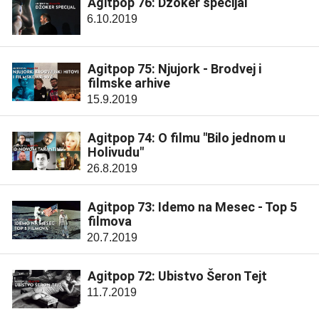
Agitpop 76: Džoker specijal
6.10.2019
Agitpop 75: Njujork - Brodvej i
filmske arhive
15.9.2019
Agitpop 74: O filmu "Bilo jednom u
Holivudu"
26.8.2019
Agitpop 73: Idemo na Mesec - Top 5
filmova
20.7.2019
Agitpop 72: Ubistvo Šeron Tejt
11.7.2019