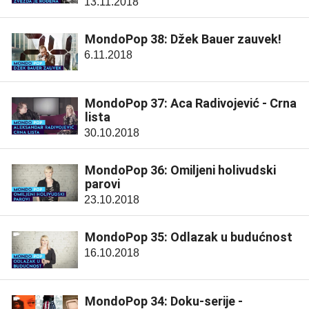
13.11.2018
MondoPop 38: Džek Bauer zauvek!
6.11.2018
MondoPop 37: Aca Radivojević - Crna
lista
30.10.2018
MondoPop 36: Omiljeni holivudski
parovi
23.10.2018
MondoPop 35: Odlazak u budućnost
16.10.2018
MondoPop 34: Doku-serije -