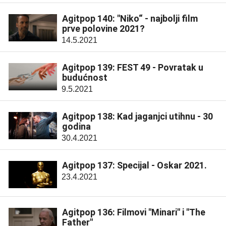
Agitpop 140: "Niko“ - najbolji film
prve polovine 2021?
14.5.2021
Agitpop 139: FEST 49 - Povratak u
budućnost
9.5.2021
Agitpop 138: Kad jaganjci utihnu - 30
godina
30.4.2021
Agitpop 137: Specijal - Oskar 2021.
23.4.2021
Agitpop 136: Filmovi "Minari" i "The
Father"