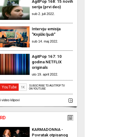
AgitPop 168: 15 novih
serija (prvi deo)
sub 2. juli 2022.
Intervju-emisija
"Knjiški ljudi"
sub 14. maj 2022.
AgitPop 167: 10
godina NETFLIX
originals
uto 19. april 2022.
SUBSCRIBE TO AGITPOP TV
ON YOUTUBE
i video klipovi
RD
KARMADONNA -
Povratak otpisanog