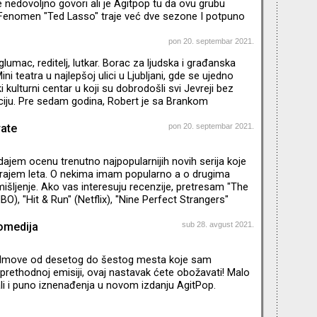
se nedovoljno govori ali je Agitpop tu da ovu grubu
. Fenomen "Ted Lasso" traje već dve sezone I potpuno
, ovo je I najuspešniji projekat produkcijske kuće Apple
ikis je u međuvremenu raskinuo sa svojom
pon 20. septembar 2021.
rugom Olivijom Wilde koja je pošla mlađem, Heriju
glumac, reditelj, lutkar. Borac za ljudska i građanska
zato ostvario neverovatan uspeh likom Teda Lasa koji je I
ini teatra u najlepšoj ulici u Ljubljani, gde se ujedno
ki kulturni centar u koji su dobrodošli svi Jevreji bez
jaciju. Pre sedam godina, Robert je sa Brankom
spirisan Brankovim festivalom u Zagrebu, pokrenuo
Kuću tolerancije. Ovo je filmski festival ali i festival
rate
pon 20. septembar 2021.
e i promocije tolerancije. Održavaju se književne večeri,
recitali, predstave. Festival se bavi i
 dajem ocenu trenutno najpopularnijih novih serija koje
krajem leta. O nekima imam popularno a o drugima
išljenje. Ako vas interesuju recenzije, pretresam "The
O), "Hit & Run" (Netflix), "Nine Perfect Strangers"
ir" (Netflix)
omedija
sub 28. avgust 2021.
 filmove od desetog do šestog mesta koje sam
prethodnoj emisiji, ovaj nastavak ćete obožavati! Malo
li i puno iznenađenja u novom izdanju AgitPop.