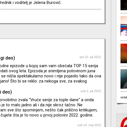
ednik i voditelj je Jelena Đurović.
ugi deo)
pet 22. juli 2022.
odne epizode u kojoj sam vam obećala TOP 15 serija
dati ovog leta. Epizoda je snimljena polovinom juna
 se ništa spektakularno novo i nije pojavilo tako da ova
tojano! Što bi se reklo: za nekoga sve, za svakog
i deo)
sub 2. juli 2022.
ostal
prvobitno zvala "Vruće serije za tople dane“ a onda
je to malo jadno ali i da nije skroz tačno. Ne
m sve što spominjem, nešto čak prilično kritikujem,
 čujete šta je to novo u prvoj polovini 2022. godine.
m o hiperprodukciji sadržaja i padu kvaliteta. Mozak
od novotarija na svim mogućim platformama, ali zbog
sub 14. maj 2022.