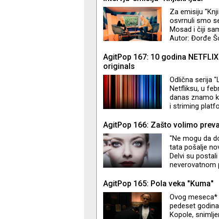
čitalaca i gled
Za emisiju "Knj
epizode. Ali ha
osvrnuli smo se 
(Emisija
Mosad i čiji sa
Autor: Đorđe Š
AgitPop 167: 10 godina NETFLIX
originals
Odlična serija "
Netfliksu, u fe
danas znamo kao
i striming plat
su uspeli sve o
sezone serija u 
AgitPop 166: Zašto volimo prev
"Ne mogu da do
tata pošalje no
Delvi su postali
neverovatnom p
"Inventing Anna“
ljudi slični nama
AgitPop 165: Pola veka "Kuma"
život povredili 
Ovog meseca* ob
Adam i Rebecca
pedeset godina 
Kopole, snimlj