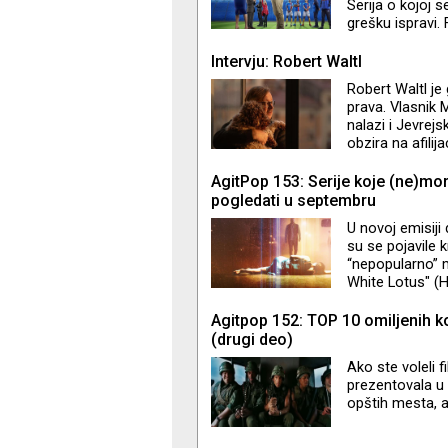
Serija o kojoj 
grešku ispravi
je nezaustavljiv
TV+ Jason Sude
Intervju: Robert Waltl
nevenčanom sup
Robert Waltl je 
Stajlsu, ali je 
prava. Vlasnik M
kre
nalazi i Jevrejs
obzira na afili
Lustigom, a in
Hišu strpnosti - 
AgitPop 153: Serije koje (ne)mo
jevrejske kultur
pogledati u septembru
tribine, muzički 
U novoj emisiji
su se pojavile 
“nepopularno” m
White Lotus" (HB
(Hulu) i "The Cha
Agitpop 152: TOP 10 omiljenih k
(drugi deo)
Ako ste voleli
prezentovala u 
opštih mesta, a