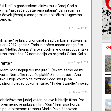
alaca skoro svemu dajem šansu barem po pilot ili dve
iški ljudi" o građanskom aktivizmu u Crnoj Gori a
jde da ne kukam nego da krenemo – pritisnite play.
i na "najčešće postavljena pitanja": da li radim za
m čovek (žena) u crnogorskim političkim krugovima:)
ćepović
uto 19. april 2022.
Lilihamer“ je bila prvi originalni sadržaj koji emitovan na
bruaru 2012. godine. Tada je počeo uspon onoga što
RA
 "Netflix Originals“ a ove godine je ova producentska
forma imala čak 27 nominacija za nagradu Oskar. Kako
vo za samo deset godina? I koje su to najpopularnije
kratkoj ali bogatoj istoriji?
arante?
pon 4. april 2022.
đem. Moji neprijatelji me jure.“ "Čekam samo da mi
vac iz Nemačke i sve ću platiti“ Simon Leviev i Ana
 likovi koje volimo da mrzimo i ceo svet je sa
ažnom gledao dokumentarac "Tinder Swindler“ i seriju
. Mislili smo da su ovi prevaranti zanimljivi, možda i
, koji su za sebe želeli nešto više i živeći izmišljeni
ned 6. mart 2022.
(i pokrali) mnoge bliske osobe. Posle njih su se pojavili
eležavamo jubilej važan za sve ljubitelje filma. Pre
 Neumann kao i Elisabeth Holmes. Oni su krem sv
premijerno je prikazan film "Kum“ Frensisa Forda
en po istoimenom romanu Marija Puza. U novom