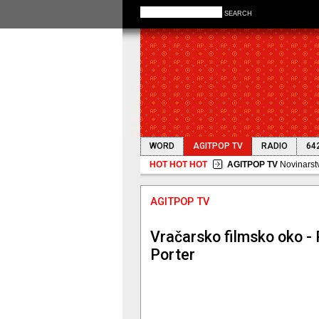
SEARCH
WORD
AGITPOP TV
RADIO
64
HOT HOT HOT
AGITPOP TV
Vračarsko filmsko oko - 
Porter