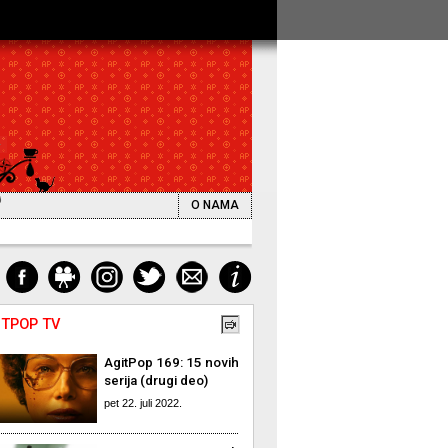
O NAMA
ITPOP TV
AgitPop 169: 15 novih
serija (drugi deo)
pet 22. juli 2022.