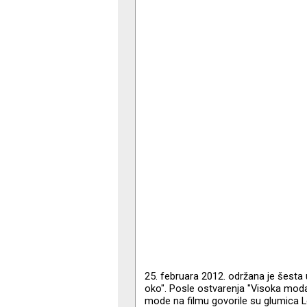
25. februara 2012. održana je šesta u
oko". Posle ostvarenja "Visoka moda"
mode na filmu govorile su glumica Le