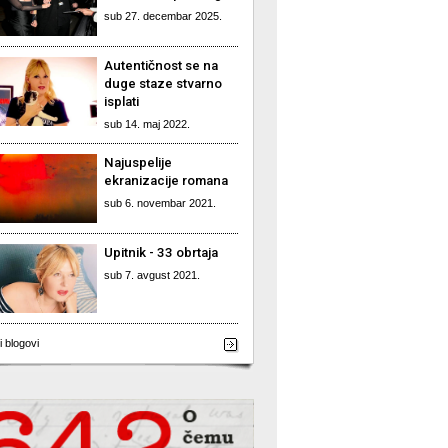
sub 27. decembar 2025.
Autentičnost se na
duge staze stvarno
isplati
sub 14. maj 2022.
Najuspelije
ekranizacije romana
sub 6. novembar 2021.
Upitnik - 33 obrtaja
sub 7. avgust 2021.
i blogovi