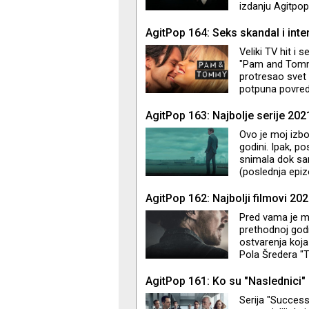
izdanju Agitpop
publike i kritik
AgitPop 164: Seks skandal i inte
Veliki TV hit i 
"Pam and Tommy
protresao svet
potpuna povreda
do neprepoznatl
dokumentarac. R
AgitPop 163: Najbolje serije 202
Tonya“ i "Cruell
Ovo je moj izbor
godini. Ipak, p
snimala dok sam
(poslednja epiz
fenomenalna i 
na trećem mestu
AgitPop 162: Najbolji filmovi 202
spektakl je inic
Pred vama je mo
znaju kao redite
prethodnoj godin
ostvarenja koja
Pola Šredera "T
narednoj epizod
AgitPop 161: Ko su "Naslednici"
Serija "Successi