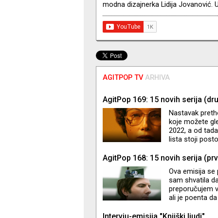
modna dizajnerka Lidija Jovanović. Ur
AGITPOP TV
ARHIVA
AgitPop 169: 15 novih serija (dr
Nastavak preth
koje možete gle
2022, a od tada
lista stoji pos
ponešto
AgitPop 168: 15 novih serija (prv
Ova emisija se 
sam shvatila da 
preporučujem va
ali je poenta da
Non-stop govori
mi je provrio 
Intervju-emisija "Knjiški ljudi"