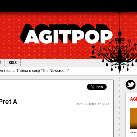
2
KISS
AG
Pret A
sub 25. februar 2012.