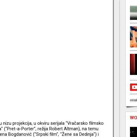
ostal
WO
 nizu projekcija, u okviru serijala "Vračarsko filmsko
 ("Pret-a-Porter", režija Robert Altman), na temu
na Bogdanović ("Srpski film", "Žene sa Dedinja") i