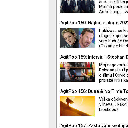
smo mislili da 
Men“ ili posle
Armstrong je za
pijedestalu, sa
ponovo čujemo 
AgitPop 160: Najbolje uloge 202
govorim o glum
Približava se kr
godine. Ko su L
uloge i kojim s
Greg? "It’s no
vam buduće Osk
(Oskari će biti 
ulogu Dajane u 
Burbanka u fil
AgitPop 159: Intervju - Stephan 
u ovakav ishod
Moj sagovornik 
Psihoanalizu i 
o filmu i Covid 
prolaze kroz kat
AgitPop 158: Dune & No Time To
Velika očekivan
Vilneva. I, kakv
bioskopu?
AgitPop 157: Zašto vam se dop