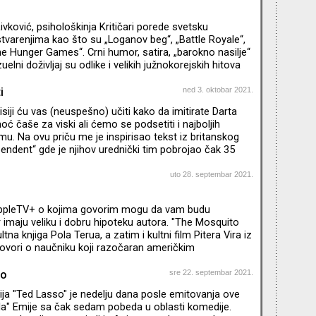
ivković, psihološkinja Kritičari porede svetsku
tvarenjima kao što su „Loganov beg“, „Battle Royale“,
he Hunger Games“. Crni humor, satira, „barokno nasilje“
zuelni doživljaj su odlike i velikih južnokorejskih hitova
site“, „Snowpiercer“, „Okja“. Sociolozi i polit-pop
pitaju zašto je „Squid Game“ ovako odjeknuo baš sada –
i
ned 3. oktobar 2021.
e sa pandemijom, kapitalizmom, nepravdom,
siji ću vas (neuspešno) učiti kako da imitirate Darta
mrt, odnosima Seula i Pjongjanga…Da li su broje
ć čaše za viski ali ćemo se podsetiti i najboljih
lmu. Na ovu priču me je inspirisao tekst iz britanskog
endent“ gde je njihov urednički tim pobrojao čak 35
 obrta. Koji su moji? Pogledajte u novom Agitpopu, neki
na spisku kolega iz Engleske
uto 28. septembar 2021.
AppleTV+ o kojima govorim mogu da vam budu
r imaju veliku i dobru hipoteku autora. "The Mosquito
ltna knjiga Pola Terua, a zatim i kultni film Pitera Vira iz
ovori o naučniku koji razočaran američkim
svoju familiju odvodi u Honduras, na Obalu
vno, tamo se suočavaju sa novim i drugačijim
so
sre 22. septembar 2021.
ija je zapravo "prequel“ događaja iz knjige, a autor je
ja "Ted Lasso" je nedelju dana posle emitovanja ove
sanju scenarija. Glavnu ulogu igra njegov bratanac –
la" Emije sa čak sedam pobeda u oblasti komedije.
isey’s Stor