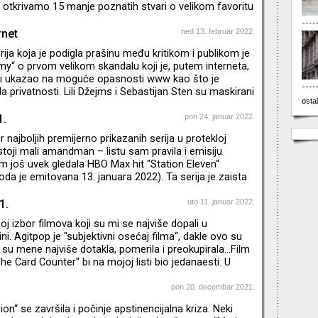
 otkrivamo 15 manje poznatih stvari o velikom favoritu
e. * Emisija je snimljena pre početka agresije na Ukrajinu.
rnet
ned 13. februar 2022.
serija koja je podigla prašinu među kritikom i publikom je
“ o prvom velikom skandalu koji je, putem interneta,
 i ukazao na moguće opasnosti www kao što je
 privatnosti. Lili Džejms i Sebastijan Sten su maskirani
ostal
jivosti pa na momente mislite da gledate
editelj je Kreg Gilespi koga znamo po filmovima "I,
1.
pon 24. januar 2022.
a“
 najboljih premijerno prikazanih serija u protekloj
ostoji mali amandman – listu sam pravila i emisiju
 još uvek gledala HBO Max hit "Station Eleven“
oda je emitovana 13. januara 2022). Ta serija je zaista
da sam je odgledala celu ne bi se našla na petom nego
 godišnje liste. Ovaj postapokaliptični emotivni
1.
uto 11. januar 2022.
ijalno režirao Hiro Murai koga ljubitelji muzike i spotova
j izbor filmova koji su mi se najviše dopali u
lja "This is America“ Childish Gambino ali i po filmu "G
i. Agitpop je "subjektivni osećaj filma“, dakle ovo su
 su mene najviše dotakla, pomerila i preokupirala…Film
he Card Counter" bi na mojoj listi bio jedanaesti. U
i – TOP 10 serija premijerno prikazanih u 2021.
pon 20. decembar 2021.
on“ se završila i počinje apstinencijalna kriza. Neki