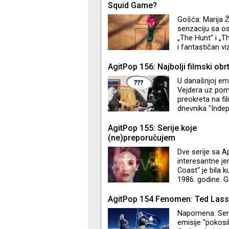
Squid Game?
Gošća: Marija Ž
senzaciju sa os
„The Hunt“ i „T
i fantastičan vi
kao što su „Para
analitičari se 
AgitPop 156: Najbolji filmski obrt
koliko ima vez
U današnjoj emi
otupelošću na s
Vejdera uz pomo
preokreta na fi
dnevnika "Indep
njima omiljenih
se i ne nalaze 
AgitPop 155: Serije koje
(ne)preporučujem
Dve serije sa 
interesantne je
Coast“ je bila ku
1986. godine. G
konzumerizmom 
komaraca. Nara
AgitPop 154 Fenomen: Ted Las
problemima… Ser
Napomena: Seri
učestvovao u pi
emisije "pokosi
Džastin Teru. "L