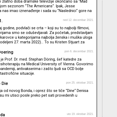
je zlatno doba dramske televizije okončano sa "Mad
dnjom sezonom "The Americans“. Ipak, Jesse
 nas imao iznenađenje i sada su "Naslednici“ gore na
 najvećima. Dok čekamo tih nekih godinu i po dana da
dragi zvuk uvodne špice, malo vam skraćujem muke:
1.
ned 12. decembar 2021.
cima koji su nam ulepšali poslednje mesece 2021.
aj godine, podvlači se crta – koji su to najbolji filmovi,
ogan, Kendal, Šiv, Konor, Roman, Džeri, zet Tom i rođak
erijama smo se oduševljavali. Za početak, predstavljam
arovce u kategorijama najbolja ženska i muška uloga
dodeljeni 27. marta 2022)… To su Kristen Stjuart za
filmu "Spenser“ i Benedikt Kamberbač za ulogu Fila
mu "The Power of the Dog“. Zašto sam toliko ubeđena
Doering
pon 6. decembar 2021.
? O tome govorim u novom izdanju emisije Agitpop.
je Prof. Dr. med. Stephan Döring, šef katedre za
psihoterapiju na Medical University of Vienna. Govorimo
pandemiji, antivakserima i zašto ljudi sa OCD bolje
astrofične situacije.
 Die
pon 25. oktobar 2021.
ja od novog Bonda, i oprez što se tiče "Dine“ Denisa
i su mi utisci posle preko pet sati provedenih u
ada
uto 19. oktobar 2021.