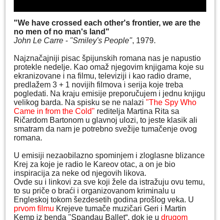
"We have crossed each other's frontier, we are the
no men of no man's land"
John Le Carre - "Smiley's People"
, 1979.
Najznačajniji pisac špijunskih romana nas je napustio
protekle nedelje. Kao omaž njegovim knjigama koje su
ekranizovane i na filmu, televiziji i kao radio drame,
predlažem 3 + 1 novijih filmova i serija koje treba
pogledati. Na kraju emisije preporučujem i jednu knjigu
velikog barda. Na spisku se ne nalazi
"The Spy Who
Came in from the Cold"
reditelja Martina Rita sa
Ričardom Bartonom u glavnoj ulozi, to jeste klasik ali
smatram da nam je potrebno svežije tumačenje ovog
romana.
U emisiji nezaobilazno spominjem i zloglasne blizance
Krej za koje je radio le Kareov otac, a on je bio
inspiracija za neke od njegovih likova.
Ovde su i linkovi za sve koji žele da istražuju ovu temu,
to su priče o braći i organizovanom kriminalu u
Engleskoj tokom šezdesetih godina prošlog veka. U
prvom filmu
Krejeve tumače muzičari Geri i Martin
Kemp iz benda "Spandau Ballet“, dok je u
drugom