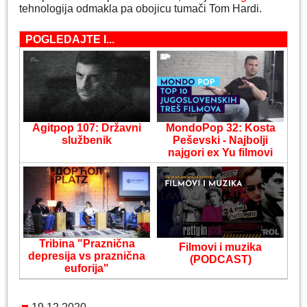
tehnologija odmakla pa obojicu tumači Tom Hardi.
POGLEDAJTE I...
Agitpop 107: Državni
MondoPop 32: Kosta
službenik
Peševski - Najbolji
najgori ex Yu filmovi
Tribina "Praznična
Filmovi i muzika
depresija vs praznična
(PODCAST)
euforija"