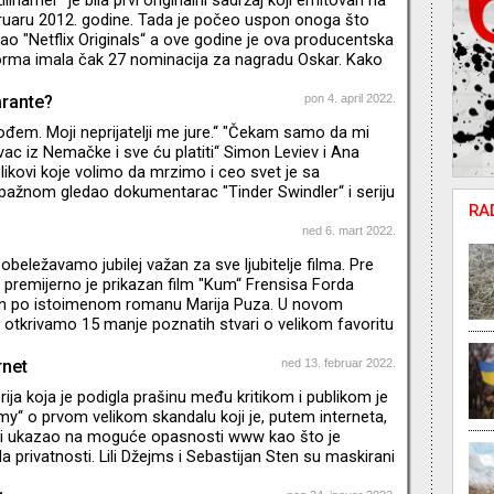
bruaru 2012. godine. Tada je počeo uspon onoga što
 "Netflix Originals“ a ove godine je ova producentska
forma imala čak 27 nominacija za nagradu Oskar. Kako
vo za samo deset godina? I koje su to najpopularnije
kratkoj ali bogatoj istoriji?
arante?
pon 4. april 2022.
đem. Moji neprijatelji me jure.“ "Čekam samo da mi
vac iz Nemačke i sve ću platiti“ Simon Leviev i Ana
 likovi koje volimo da mrzimo i ceo svet je sa
ažnom gledao dokumentarac "Tinder Swindler“ i seriju
RA
. Mislili smo da su ovi prevaranti zanimljivi, možda i
, koji su za sebe želeli nešto više i živeći izmišljeni
ned 6. mart 2022.
(i pokrali) mnoge bliske osobe. Posle njih su se pojavili
eležavamo jubilej važan za sve ljubitelje filma. Pre
 Neumann kao i Elisabeth Holmes. Oni su krem sv
premijerno je prikazan film "Kum“ Frensisa Forda
en po istoimenom romanu Marija Puza. U novom
 otkrivamo 15 manje poznatih stvari o velikom favoritu
e. * Emisija je snimljena pre početka agresije na Ukrajinu.
rnet
ned 13. februar 2022.
serija koja je podigla prašinu među kritikom i publikom je
“ o prvom velikom skandalu koji je, putem interneta,
 i ukazao na moguće opasnosti www kao što je
 privatnosti. Lili Džejms i Sebastijan Sten su maskirani
jivosti pa na momente mislite da gledate