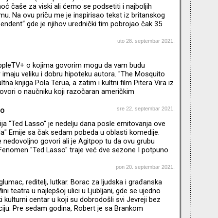
mrt, odnosima Seula i Pjongjanga…Da li su broje
ć čaše za viski ali ćemo se podsetiti i najboljih
lmu. Na ovu priču me je inspirisao tekst iz britanskog
endent“ gde je njihov urednički tim pobrojao čak 35
 obrta. Koji su moji? Pogledajte u novom Agitpopu, neki
na spisku kolega iz Engleske
uto 28. septembar 2021.
AppleTV+ o kojima govorim mogu da vam budu
r imaju veliku i dobru hipoteku autora. "The Mosquito
ltna knjiga Pola Terua, a zatim i kultni film Pitera Vira iz
ovori o naučniku koji razočaran američkim
svoju familiju odvodi u Honduras, na Obalu
vno, tamo se suočavaju sa novim i drugačijim
so
sre 22. septembar 2021.
ija je zapravo "prequel“ događaja iz knjige, a autor je
ja "Ted Lasso" je nedelju dana posle emitovanja ove
sanju scenarija. Glavnu ulogu igra njegov bratanac –
la" Emije sa čak sedam pobeda u oblasti komedije.
isey’s Stor
se nedovoljno govori ali je Agitpop tu da ovu grubu
. Fenomen "Ted Lasso" traje već dve sezone I potpuno
, ovo je I najuspešniji projekat produkcijske kuće Apple
ikis je u međuvremenu raskinuo sa svojom
pon 20. septembar 2021.
rugom Olivijom Wilde koja je pošla mlađem, Heriju
glumac, reditelj, lutkar. Borac za ljudska i građanska
zato ostvario neverovatan uspeh likom Teda Lasa koji je I
ini teatra u najlepšoj ulici u Ljubljani, gde se ujedno
ki kulturni centar u koji su dobrodošli svi Jevreji bez
jaciju. Pre sedam godina, Robert je sa Brankom
spirisan Brankovim festivalom u Zagrebu, pokrenuo