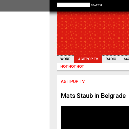
SEARCH
WORD
AGITPOP TV
RADIO
64
HOT HOT HOT
AGITPOP TV
MondoPop 
AGITPOP TV
Mats Staub in Belgrade