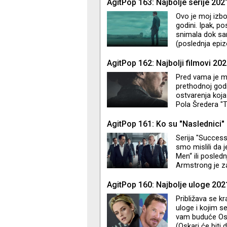
dokumentarac. R
AgitPop 163: Najbolje serije 202
Tonya“ i "Cruell
Ovo je moj izbor
godini. Ipak, p
snimala dok sam
(poslednja epiz
fenomenalna i 
na trećem mestu
AgitPop 162: Najbolji filmovi 202
spektakl je inic
Pred vama je mo
znaju kao redite
prethodnoj godin
ostvarenja koja
Pola Šredera "T
narednoj epizod
AgitPop 161: Ko su "Naslednici"
Serija "Successi
smo mislili da 
Men“ ili posle
Armstrong je za
pijedestalu, sa
ponovo čujemo 
AgitPop 160: Najbolje uloge 202
govorim o glum
Približava se kr
godine. Ko su L
uloge i kojim s
Greg? "It’s no
vam buduće Osk
(Oskari će biti 