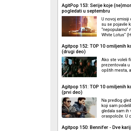
Hišu strpnosti - 
AgitPop 153: Serije koje (ne)mo
jevrejske kultur
pogledati u septembru
tribine, muzički 
U novoj emisiji
su se pojavile 
“nepopularno” m
White Lotus" (HB
(Hulu) i "The Cha
Agitpop 152: TOP 10 omiljenih k
(drugi deo)
Ako ste voleli
prezentovala u 
opštih mesta, a
Agitpop 151: TOP 10 omiljenih k
(prvi deo)
Na predlog gle
koji sam podeli
gledala sam ih 
oraspolože. U ov
do 6 mesta.
Agitpop 150: Bennifer - Dve kari