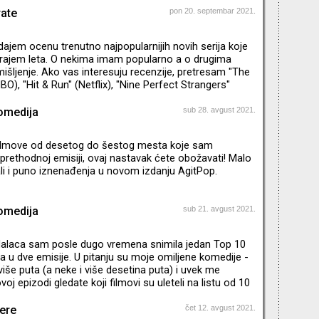
Kuću tolerancije. Ovo je filmski festival ali i festival
rate
pon 20. septembar 2021.
e i promocije tolerancije. Održavaju se književne večeri,
recitali, predstave. Festival se bavi i
 dajem ocenu trenutno najpopularnijih novih serija koje
krajem leta. O nekima imam popularno a o drugima
išljenje. Ako vas interesuju recenzije, pretresam "The
O), "Hit & Run" (Netflix), "Nine Perfect Strangers"
ir" (Netflix)
omedija
sub 28. avgust 2021.
 filmove od desetog do šestog mesta koje sam
prethodnoj emisiji, ovaj nastavak ćete obožavati! Malo
li i puno iznenađenja u novom izdanju AgitPop.
omedija
sub 21. avgust 2021.
dalaca sam posle dugo vremena snimila jedan Top 10
la u dve emisije. U pitanju su moje omiljene komedije -
više puta (a neke i više desetina puta) i uvek me
oj epizodi gledate koji filmovi su uleteli na listu od 10
jere
čet 12. avgust 2021.