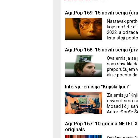
AgitPop 169: 15 novih serija (dr
Nastavak preth
koje možete gle
2022, a od tada
lista stoji pos
ponešto
AgitPop 168: 15 novih serija (prv
Ova emisija se 
sam shvatila da 
preporučujem va
ali je poenta da
Non-stop govori
mi je provrio 
Intervju-emisija "Knjiški ljudi"
čitalaca i gled
Za emisiju "Knj
epizode. Ali ha
osvrnuli smo se 
(Emisija
Mosad i čiji sa
Autor: Đorđe Š
AgitPop 167: 10 godina NETFLIX
originals
Odlična serija "