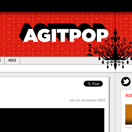
2
KISS
45: Novogodišnji filmski maraton
AG
uto 12. novembar 2013.