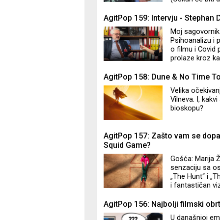
ulogu Dajane u 
Burbanka u fil
AgitPop 159: Intervju - Stephan 
u ovakav ishod
Moj sagovornik 
Psihoanalizu i 
o filmu i Covid 
prolaze kroz kat
AgitPop 158: Dune & No Time To
Velika očekivan
Vilneva. I, kakv
bioskopu?
AgitPop 157: Zašto vam se dop
Squid Game?
Gošća: Marija Ž
senzaciju sa os
„The Hunt“ i „T
i fantastičan vi
kao što su „Para
analitičari se 
AgitPop 156: Najbolji filmski obrt
koliko ima vez
U današnjoj emi