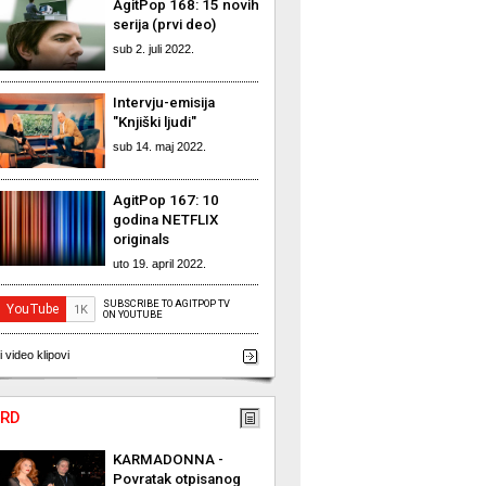
AgitPop 168: 15 novih
serija (prvi deo)
sub 2. juli 2022.
Intervju-emisija
"Knjiški ljudi"
sub 14. maj 2022.
AgitPop 167: 10
godina NETFLIX
originals
uto 19. april 2022.
SUBSCRIBE TO AGITPOP TV
ON YOUTUBE
i video klipovi
RD
KARMADONNA -
Povratak otpisanog