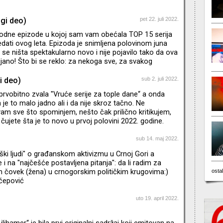
ugi deo)
pet 22. juli 2022.
odne epizode u kojoj sam vam obećala TOP 15 serija
dati ovog leta. Epizoda je snimljena polovinom juna
 se ništa spektakularno novo i nije pojavilo tako da ova
tojano! Što bi se reklo: za nekoga sve, za svakog
i deo)
sub 2. juli 2022.
prvobitno zvala "Vruće serije za tople dane“ a onda
je to malo jadno ali i da nije skroz tačno. Ne
m sve što spominjem, nešto čak prilično kritikujem,
 čujete šta je to novo u prvoj polovini 2022. godine.
m o hiperprodukciji sadržaja i padu kvaliteta. Mozak
od novotarija na svim mogućim platformama, ali zbog
sub 14. maj 2022.
alaca skoro svemu dajem šansu barem po pilot ili dve
iški ljudi" o građanskom aktivizmu u Crnoj Gori a
jde da ne kukam nego da krenemo – pritisnite play.
i na "najčešće postavljena pitanja": da li radim za
m čovek (žena) u crnogorskim političkim krugovima:)
ostal
ćepović
uto 19. april 2022.
Lilihamer“ je bila prvi originalni sadržaj koji emitovan na