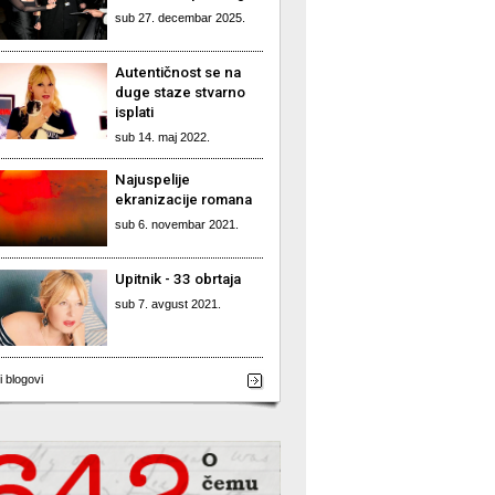
sub 27. decembar 2025.
Autentičnost se na
duge staze stvarno
isplati
sub 14. maj 2022.
Najuspelije
ekranizacije romana
sub 6. novembar 2021.
Upitnik - 33 obrtaja
sub 7. avgust 2021.
i blogovi