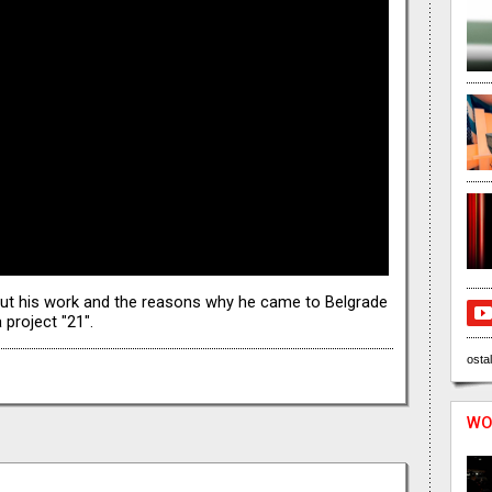
out his work and the reasons why he came to Belgrade
 project "21".
ostal
WO