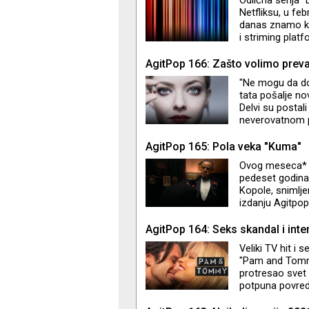
Netfliksu, u fe
danas znamo kao
i striming plat
su uspeli sve o
sezone serija u 
AgitPop 166: Zašto volimo prev
"Ne mogu da do
tata pošalje no
Delvi su postali
neverovatnom p
"Inventing Anna“
ljudi slični nama
AgitPop 165: Pola veka "Kuma"
život povredili 
Ovog meseca* ob
Adam i Rebecca
pedeset godina 
Kopole, snimlj
izdanju Agitpop
publike i kritik
AgitPop 164: Seks skandal i inte
Veliki TV hit i 
"Pam and Tommy
protresao svet
potpuna povreda
do neprepoznatl