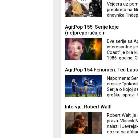
otupelošću na s
Vejdera uz pomo
preokreta na fi
dnevnika "Indep
njima omiljenih
se i ne nalaze 
AgitPop 155: Serije koje
(ne)preporučujem
Dve serije sa 
interesantne je
Coast“ je bila ku
1986. godine. G
konzumerizmom 
komaraca. Nara
AgitPop 154 Fenomen: Ted Las
problemima… Ser
Napomena: Seri
učestvovao u pi
emisije "pokosi
Džastin Teru. "L
Serija o kojoj 
grešku ispravi
je nezaustavljiv
TV+ Jason Sude
Intervju: Robert Waltl
nevenčanom sup
Robert Waltl je 
Stajlsu, ali je 
prava. Vlasnik M
kre
nalazi i Jevrejs
obzira na afili
Lustigom, a in