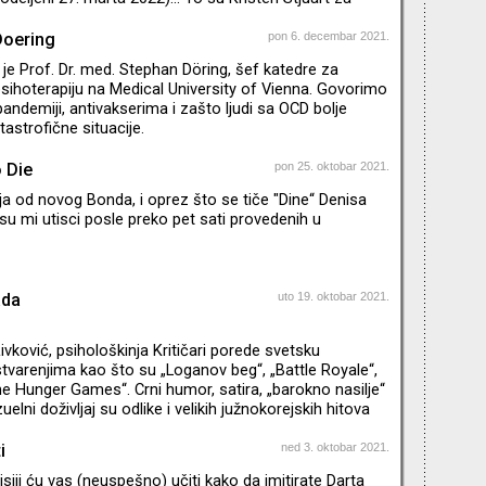
filmu "Spenser“ i Benedikt Kamberbač za ulogu Fila
mu "The Power of the Dog“. Zašto sam toliko ubeđena
Doering
pon 6. decembar 2021.
? O tome govorim u novom izdanju emisije Agitpop.
je Prof. Dr. med. Stephan Döring, šef katedre za
psihoterapiju na Medical University of Vienna. Govorimo
pandemiji, antivakserima i zašto ljudi sa OCD bolje
astrofične situacije.
 Die
pon 25. oktobar 2021.
ja od novog Bonda, i oprez što se tiče "Dine“ Denisa
i su mi utisci posle preko pet sati provedenih u
ada
uto 19. oktobar 2021.
ivković, psihološkinja Kritičari porede svetsku
tvarenjima kao što su „Loganov beg“, „Battle Royale“,
he Hunger Games“. Crni humor, satira, „barokno nasilje“
zuelni doživljaj su odlike i velikih južnokorejskih hitova
site“, „Snowpiercer“, „Okja“. Sociolozi i polit-pop
pitaju zašto je „Squid Game“ ovako odjeknuo baš sada –
i
ned 3. oktobar 2021.
e sa pandemijom, kapitalizmom, nepravdom,
siji ću vas (neuspešno) učiti kako da imitirate Darta