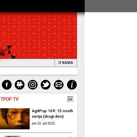
O NAMA
ITPOP TV
AgitPop 169: 15 novih
serija (drugi deo)
pet 22. juli 2022.