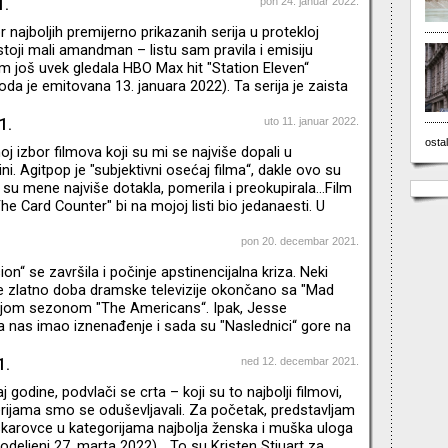
editelj je Kreg Gilespi koga znamo po filmovima "I,
1.
pon 24. januar 2022.
a“
 najboljih premijerno prikazanih serija u protekloj
ostoji mali amandman – listu sam pravila i emisiju
 još uvek gledala HBO Max hit "Station Eleven“
oda je emitovana 13. januara 2022). Ta serija je zaista
da sam je odgledala celu ne bi se našla na petom nego
 godišnje liste. Ovaj postapokaliptični emotivni
1.
uto 11. januar 2022.
ijalno režirao Hiro Murai koga ljubitelji muzike i spotova
ostal
j izbor filmova koji su mi se najviše dopali u
lja "This is America“ Childish Gambino ali i po filmu "G
i. Agitpop je "subjektivni osećaj filma“, dakle ovo su
 su mene najviše dotakla, pomerila i preokupirala…Film
he Card Counter" bi na mojoj listi bio jedanaesti. U
i – TOP 10 serija premijerno prikazanih u 2021.
pon 20. decembar 2021.
on“ se završila i počinje apstinencijalna kriza. Neki
je zlatno doba dramske televizije okončano sa "Mad
dnjom sezonom "The Americans“. Ipak, Jesse
 nas imao iznenađenje i sada su "Naslednici“ gore na
 najvećima. Dok čekamo tih nekih godinu i po dana da
dragi zvuk uvodne špice, malo vam skraćujem muke:
1.
ned 12. decembar 2021.
cima koji su nam ulepšali poslednje mesece 2021.
aj godine, podvlači se crta – koji su to najbolji filmovi,
ogan, Kendal, Šiv, Konor, Roman, Džeri, zet Tom i rođak
erijama smo se oduševljavali. Za početak, predstavljam
arovce u kategorijama najbolja ženska i muška uloga
dodeljeni 27. marta 2022)… To su Kristen Stjuart za