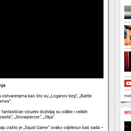
nja
a ostvarenjima kao što su „Loganov beg“, „Battle
ostal
ames“.
 fantastičan vizuelni doživljaj su odlike i velikih
WO
asite“, „Snowpiercer“, „Okja“.
 pitaju zašto je „Squid Game“ ovako odjeknuo baš sada –