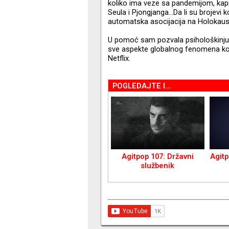
koliko ima veze sa pandemijom, ka
Seula i Pjongjanga…Da li su brojevi ko
automatska asocijacija na Holokaus
U pomoć sam pozvala psihološkinju
sve aspekte globalnog fenomena ko
Netflix.
POGLEDAJTE I...
Agitpop 107: Državni
Agitp
službenik