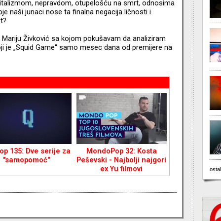
pitalizmom, nepravdom, otupelošću na smrt, odnosima
je naši junaci nose ta finalna negacija ličnosti i
t?
 Mariju Živković sa kojom pokušavam da analiziram
ji je „Squid Game“ samo mesec dana od premijere na
op 135: Dve serije za
MondoPop 32: Kosta
"samopomoć"
Peševski - Najbolji najgori
ex Yu filmovi
ostal