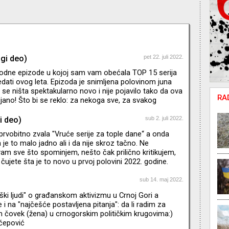
ugi deo)
pet 22. juli 2022.
odne epizode u kojoj sam vam obećala TOP 15 serija
dati ovog leta. Epizoda je snimljena polovinom juna
 se ništa spektakularno novo i nije pojavilo tako da ova
RA
tojano! Što bi se reklo: za nekoga sve, za svakog
i deo)
sub 2. juli 2022.
prvobitno zvala "Vruće serije za tople dane“ a onda
je to malo jadno ali i da nije skroz tačno. Ne
m sve što spominjem, nešto čak prilično kritikujem,
 čujete šta je to novo u prvoj polovini 2022. godine.
m o hiperprodukciji sadržaja i padu kvaliteta. Mozak
od novotarija na svim mogućim platformama, ali zbog
sub 14. maj 2022.
alaca skoro svemu dajem šansu barem po pilot ili dve
iški ljudi" o građanskom aktivizmu u Crnoj Gori a
jde da ne kukam nego da krenemo – pritisnite play.
i na "najčešće postavljena pitanja": da li radim za
m čovek (žena) u crnogorskim političkim krugovima:)
ćepović