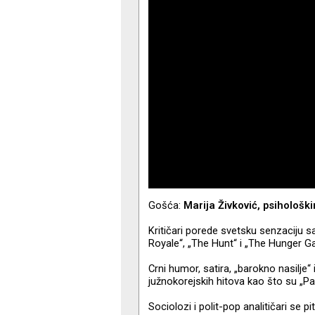
Gošća:
Marija Živković, psihološki
Kritičari porede svetsku senzaciju s
Royale“, „The Hunt“ i „The Hunger G
Crni humor, satira, „barokno nasilje“ i
južnokorejskih hitova kao što su „Par
Sociolozi i polit-pop analitičari se