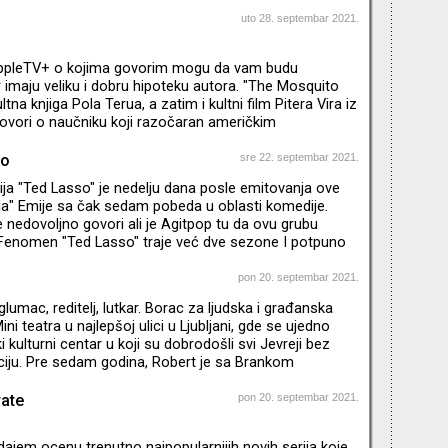
 obrta. Koji su moji? Pogledajte u novom Agitpopu, neki
na spisku kolega iz Engleske
uto 28. septembar 2021.
AppleTV+ o kojima govorim mogu da vam budu
r imaju veliku i dobru hipoteku autora. "The Mosquito
ltna knjiga Pola Terua, a zatim i kultni film Pitera Vira iz
ovori o naučniku koji razočaran američkim
svoju familiju odvodi u Honduras, na Obalu
vno, tamo se suočavaju sa novim i drugačijim
so
sre 22. septembar 2021.
ija je zapravo "prequel“ događaja iz knjige, a autor je
ja "Ted Lasso" je nedelju dana posle emitovanja ove
sanju scenarija. Glavnu ulogu igra njegov bratanac –
la" Emije sa čak sedam pobeda u oblasti komedije.
isey’s Stor
se nedovoljno govori ali je Agitpop tu da ovu grubu
. Fenomen "Ted Lasso" traje već dve sezone I potpuno
, ovo je I najuspešniji projekat produkcijske kuće Apple
ikis je u međuvremenu raskinuo sa svojom
pon 20. septembar 2021.
rugom Olivijom Wilde koja je pošla mlađem, Heriju
glumac, reditelj, lutkar. Borac za ljudska i građanska
zato ostvario neverovatan uspeh likom Teda Lasa koji je I
ini teatra u najlepšoj ulici u Ljubljani, gde se ujedno
ki kulturni centar u koji su dobrodošli svi Jevreji bez
jaciju. Pre sedam godina, Robert je sa Brankom
spirisan Brankovim festivalom u Zagrebu, pokrenuo
Kuću tolerancije. Ovo je filmski festival ali i festival
rate
pon 20. septembar 2021.
e i promocije tolerancije. Održavaju se književne večeri,
recitali, predstave. Festival se bavi i
 dajem ocenu trenutno najpopularnijih novih serija koje