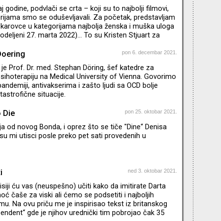
cima koji su nam ulepšali poslednje mesece 2021.
aj godine, podvlači se crta – koji su to najbolji filmovi,
ogan, Kendal, Šiv, Konor, Roman, Džeri, zet Tom i rođak
erijama smo se oduševljavali. Za početak, predstavljam
arovce u kategorijama najbolja ženska i muška uloga
dodeljeni 27. marta 2022)… To su Kristen Stjuart za
filmu "Spenser“ i Benedikt Kamberbač za ulogu Fila
mu "The Power of the Dog“. Zašto sam toliko ubeđena
Doering
pon 6. decembar 2021.
? O tome govorim u novom izdanju emisije Agitpop.
je Prof. Dr. med. Stephan Döring, šef katedre za
psihoterapiju na Medical University of Vienna. Govorimo
pandemiji, antivakserima i zašto ljudi sa OCD bolje
astrofične situacije.
 Die
pon 25. oktobar 2021.
ja od novog Bonda, i oprez što se tiče "Dine“ Denisa
i su mi utisci posle preko pet sati provedenih u
i
ned 3. oktobar 2021.
siji ću vas (neuspešno) učiti kako da imitirate Darta
ć čaše za viski ali ćemo se podsetiti i najboljih
lmu. Na ovu priču me je inspirisao tekst iz britanskog
endent“ gde je njihov urednički tim pobrojao čak 35