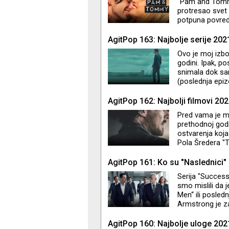
"Pam and Tommy
protresao svet
potpuna povreda
do neprepoznatl
dokumentarac. R
AgitPop 163: Najbolje serije 202
Tonya“ i "Cruell
Ovo je moj izbor
godini. Ipak, p
snimala dok sam
(poslednja epiz
fenomenalna i 
na trećem mestu
AgitPop 162: Najbolji filmovi 202
spektakl je inic
Pred vama je mo
znaju kao redite
prethodnoj godin
ostvarenja koja
Pola Šredera "T
narednoj epizod
AgitPop 161: Ko su "Naslednici"
Serija "Successi
smo mislili da 
Men“ ili posle
Armstrong je za
pijedestalu, sa
ponovo čujemo 
AgitPop 160: Najbolje uloge 202