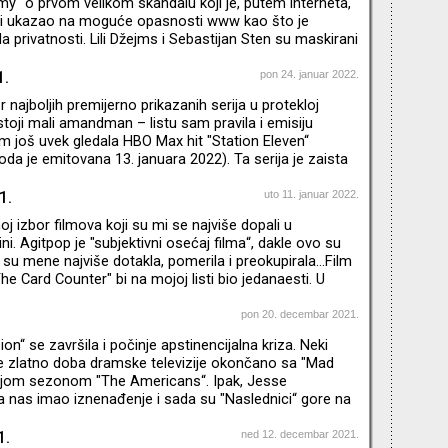
“ o prvom velikom skandalu koji je, putem interneta,
 i ukazao na moguće opasnosti www kao što je
 privatnosti. Lili Džejms i Sebastijan Sten su maskirani
jivosti pa na momente mislite da gledate
editelj je Kreg Gilespi koga znamo po filmovima "I,
1.
pon 24. januar 2022.
a“
 najboljih premijerno prikazanih serija u protekloj
ostoji mali amandman – listu sam pravila i emisiju
 još uvek gledala HBO Max hit "Station Eleven“
oda je emitovana 13. januara 2022). Ta serija je zaista
da sam je odgledala celu ne bi se našla na petom nego
 godišnje liste. Ovaj postapokaliptični emotivni
1.
uto 11. januar 2022.
ijalno režirao Hiro Murai koga ljubitelji muzike i spotova
j izbor filmova koji su mi se najviše dopali u
lja "This is America“ Childish Gambino ali i po filmu "G
i. Agitpop je "subjektivni osećaj filma“, dakle ovo su
 su mene najviše dotakla, pomerila i preokupirala…Film
he Card Counter" bi na mojoj listi bio jedanaesti. U
i – TOP 10 serija premijerno prikazanih u 2021.
pon 20. decembar 2021.
on“ se završila i počinje apstinencijalna kriza. Neki
je zlatno doba dramske televizije okončano sa "Mad
dnjom sezonom "The Americans“. Ipak, Jesse
 nas imao iznenađenje i sada su "Naslednici“ gore na
 najvećima. Dok čekamo tih nekih godinu i po dana da
dragi zvuk uvodne špice, malo vam skraćujem muke:
1.
ned 12. decembar 2021.