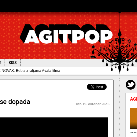
2
KISS
OVAK: Beba u raljama Avala filma
AG
 se dopada
uto 19. oktobar 2021.