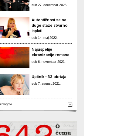
sub 27. decembar 2025.
Autentičnost se na
duge staze stvarno
isplati
sub 14. maj 2022.
Najuspelije
ekranizacije romana
sub 6. novembar 2021.
Upitnik - 33 obrtaja
sub 7. avgust 2021.
i blogovi