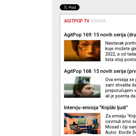
AGITPOP TV
ARHIVA
AgitPop 169: 15 novih serija (dr
Nastavak preth
koje možete gle
2022, a od tada
lista stoji pos
ponešto
AgitPop 168: 15 novih serija (prv
Ova emisija se 
sam shvatila da 
preporučujem va
ali je poenta da
Non-stop govori
mi je provrio 
Intervju-emisija "Knjiški ljudi"
čitalaca i gled
Za emisiju "Knj
epizode. Ali ha
osvrnuli smo se 
(Emisija
Mosad i čiji sa
Autor: Đorđe Š