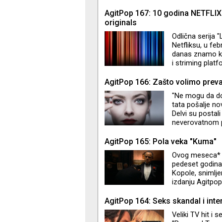
AgitPop 167: 10 godina NETFLIX
originals
Odlična serija "
Netfliksu, u fe
danas znamo kao
i striming plat
su uspeli sve o
sezone serija u 
AgitPop 166: Zašto volimo prev
"Ne mogu da do
tata pošalje no
Delvi su postali
neverovatnom p
"Inventing Anna“
ljudi slični nama
AgitPop 165: Pola veka "Kuma"
život povredili 
Ovog meseca* ob
Adam i Rebecca
pedeset godina 
Kopole, snimlj
izdanju Agitpop
publike i kritik
AgitPop 164: Seks skandal i inte
Veliki TV hit i 