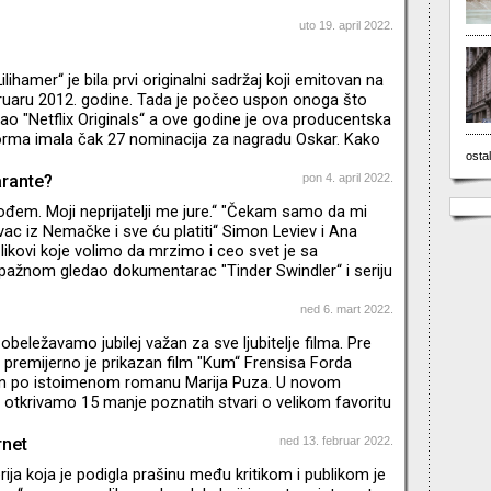
uto 19. april 2022.
Lilihamer“ je bila prvi originalni sadržaj koji emitovan na
bruaru 2012. godine. Tada je počeo uspon onoga što
 "Netflix Originals“ a ove godine je ova producentska
forma imala čak 27 nominacija za nagradu Oskar. Kako
vo za samo deset godina? I koje su to najpopularnije
ostal
kratkoj ali bogatoj istoriji?
arante?
pon 4. april 2022.
đem. Moji neprijatelji me jure.“ "Čekam samo da mi
vac iz Nemačke i sve ću platiti“ Simon Leviev i Ana
 likovi koje volimo da mrzimo i ceo svet je sa
ažnom gledao dokumentarac "Tinder Swindler“ i seriju
. Mislili smo da su ovi prevaranti zanimljivi, možda i
, koji su za sebe želeli nešto više i živeći izmišljeni
ned 6. mart 2022.
(i pokrali) mnoge bliske osobe. Posle njih su se pojavili
eležavamo jubilej važan za sve ljubitelje filma. Pre
 Neumann kao i Elisabeth Holmes. Oni su krem sv
premijerno je prikazan film "Kum“ Frensisa Forda
en po istoimenom romanu Marija Puza. U novom
 otkrivamo 15 manje poznatih stvari o velikom favoritu
e. * Emisija je snimljena pre početka agresije na Ukrajinu.
rnet
ned 13. februar 2022.
serija koja je podigla prašinu među kritikom i publikom je