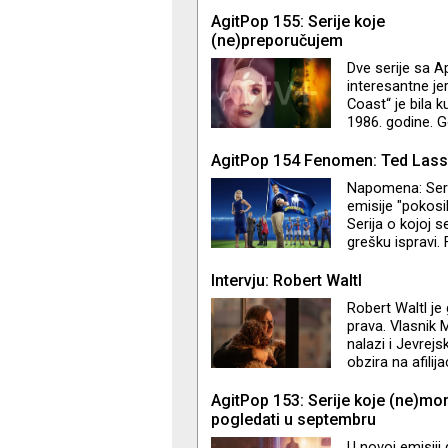
njima omiljenih
se i ne nalaze 
AgitPop 155: Serije koje
(ne)preporučujem
Dve serije sa 
interesantne je
Coast“ je bila ku
1986. godine. G
konzumerizmom 
komaraca. Nara
AgitPop 154 Fenomen: Ted Las
problemima… Ser
Napomena: Seri
učestvovao u pi
emisije "pokosi
Džastin Teru. "L
Serija o kojoj 
grešku ispravi
je nezaustavljiv
TV+ Jason Sude
Intervju: Robert Waltl
nevenčanom sup
Robert Waltl je 
Stajlsu, ali je 
prava. Vlasnik M
kre
nalazi i Jevrejs
obzira na afili
Lustigom, a in
Hišu strpnosti - 
AgitPop 153: Serije koje (ne)mo
jevrejske kultur
pogledati u septembru
tribine, muzički 
U novoj emisiji