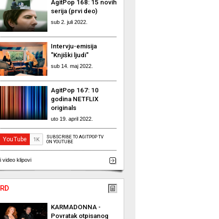
AgitPop 168: 15 novih
serija (prvi deo)
sub 2. juli 2022.
Intervju-emisija
"Knjiški ljudi"
sub 14. maj 2022.
AgitPop 167: 10
godina NETFLIX
originals
uto 19. april 2022.
SUBSCRIBE TO AGITPOP TV
ON YOUTUBE
i video klipovi
RD
KARMADONNA -
Povratak otpisanog