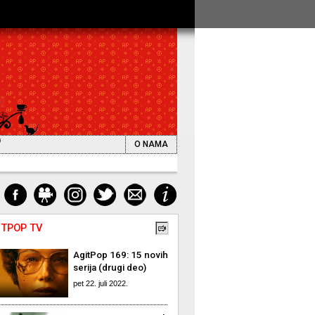
O NAMA
ITPOP TV
AgitPop 169: 15 novih
serija (drugi deo)
pet 22. juli 2022.