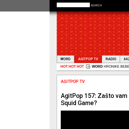
SEARCH
WORD
AGITPOP TV
RADIO
64
HOT HOT HOT
WORD
HRONIKE BEBE N
AGITPOP TV
AgitPop 157: Zašto vam
Squid Game?