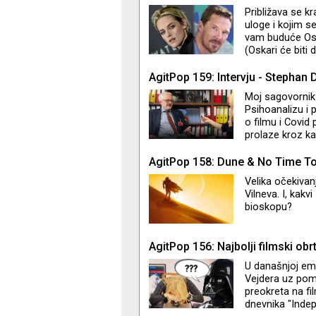
govorim o glum
Približava se kr
godine. Ko su L
uloge i kojim s
Greg? "It’s no
vam buduće Osk
(Oskari će biti 
ulogu Dajane u 
Burbanka u fil
AgitPop 159: Intervju - Stephan 
u ovakav ishod
Moj sagovornik 
Psihoanalizu i 
o filmu i Covid 
prolaze kroz kat
AgitPop 158: Dune & No Time To
Velika očekivan
Vilneva. I, kakv
bioskopu?
AgitPop 156: Najbolji filmski obrt
U današnjoj emi
Vejdera uz pomo
preokreta na fi
dnevnika "Indep