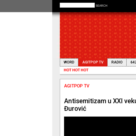
SEARCH
WORD
AGITPOP TV
RADIO
64
HOT HOT HOT
AGITPOP TV
Tribina: Z
AGITPOP TV
Antisemitizam u XXI vek
Đurović