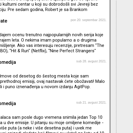
ki kulturni centar u koji su dobrodošli svi Jevreji bez
jaciju. Pre sedam godina, Robert je sa Brankom
spirisan Brankovim festivalom u Zagrebu, pokrenuo
Kuću tolerancije. Ovo je filmski festival ali i festival
rate
pon 20. septembar 2021.
e i promocije tolerancije. Održavaju se književne večeri,
recitali, predstave. Festival se bavi i
 dajem ocenu trenutno najpopularnijih novih serija koje
krajem leta. O nekima imam popularno a o drugima
išljenje. Ako vas interesuju recenzije, pretresam "The
O), "Hit & Run" (Netflix), "Nine Perfect Strangers"
ir" (Netflix)
omedija
sub 28. avgust 2021.
 filmove od desetog do šestog mesta koje sam
prethodnoj emisiji, ovaj nastavak ćete obožavati! Malo
li i puno iznenađenja u novom izdanju AgitPop.
omedija
sub 21. avgust 2021.
dalaca sam posle dugo vremena snimila jedan Top 10
la u dve emisije. U pitanju su moje omiljene komedije -
više puta (a neke i više desetina puta) i uvek me