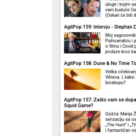
godine. Ko su L
uloge i kojim s
Greg? "It’s no
vam buduće Osk
(Oskari će biti 
ulogu Dajane u 
Burbanka u fil
AgitPop 159: Intervju - Stephan 
u ovakav ishod
Moj sagovornik 
Psihoanalizu i 
o filmu i Covid 
prolaze kroz kat
AgitPop 158: Dune & No Time To
Velika očekivan
Vilneva. I, kakv
bioskopu?
AgitPop 157: Zašto vam se dop
Squid Game?
Gošća: Marija Ž
senzaciju sa os
„The Hunt“ i „T
i fantastičan vi
kao što su „Para