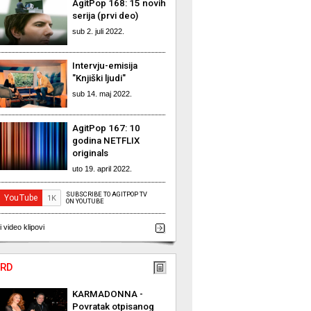
AgitPop 168: 15 novih
serija (prvi deo)
sub 2. juli 2022.
Intervju-emisija
"Knjiški ljudi"
sub 14. maj 2022.
AgitPop 167: 10
godina NETFLIX
originals
uto 19. april 2022.
SUBSCRIBE TO AGITPOP TV
ON YOUTUBE
i video klipovi
RD
KARMADONNA -
Povratak otpisanog