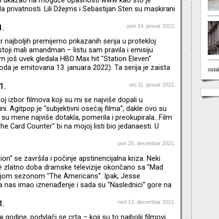
 i ukazao na moguće opasnosti www kao što je
 privatnosti. Lili Džejms i Sebastijan Sten su maskirani
jivosti pa na momente mislite da gledate
editelj je Kreg Gilespi koga znamo po filmovima "I,
1.
pon 24. januar 2022.
a“
 najboljih premijerno prikazanih serija u protekloj
ostoji mali amandman – listu sam pravila i emisiju
 još uvek gledala HBO Max hit "Station Eleven“
oda je emitovana 13. januara 2022). Ta serija je zaista
ostal
da sam je odgledala celu ne bi se našla na petom nego
 godišnje liste. Ovaj postapokaliptični emotivni
1.
uto 11. januar 2022.
ijalno režirao Hiro Murai koga ljubitelji muzike i spotova
j izbor filmova koji su mi se najviše dopali u
lja "This is America“ Childish Gambino ali i po filmu "G
i. Agitpop je "subjektivni osećaj filma“, dakle ovo su
 su mene najviše dotakla, pomerila i preokupirala…Film
he Card Counter" bi na mojoj listi bio jedanaesti. U
i – TOP 10 serija premijerno prikazanih u 2021.
pon 20. decembar 2021.
on“ se završila i počinje apstinencijalna kriza. Neki
je zlatno doba dramske televizije okončano sa "Mad
dnjom sezonom "The Americans“. Ipak, Jesse
 nas imao iznenađenje i sada su "Naslednici“ gore na
 najvećima. Dok čekamo tih nekih godinu i po dana da
dragi zvuk uvodne špice, malo vam skraćujem muke:
1.
ned 12. decembar 2021.
cima koji su nam ulepšali poslednje mesece 2021.
aj godine, podvlači se crta – koji su to najbolji filmovi,