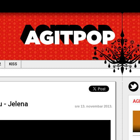
2
KISS
ašto "True Detective"?
AG
u - Jelena
sre 13. novembar 2013.