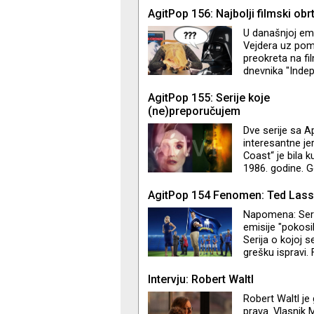
analitičari se 
AgitPop 156: Najbolji filmski obrt
koliko ima vez
U današnjoj emi
otupelošću na s
Vejdera uz pomo
preokreta na fi
dnevnika "Indep
njima omiljenih
se i ne nalaze 
AgitPop 155: Serije koje
(ne)preporučujem
Dve serije sa 
interesantne je
Coast“ je bila ku
1986. godine. G
konzumerizmom 
komaraca. Nara
AgitPop 154 Fenomen: Ted Las
problemima… Ser
Napomena: Seri
učestvovao u pi
emisije "pokosi
Džastin Teru. "L
Serija o kojoj 
grešku ispravi
je nezaustavljiv
TV+ Jason Sude
Intervju: Robert Waltl
nevenčanom sup
Robert Waltl je 
Stajlsu, ali je 
prava. Vlasnik M