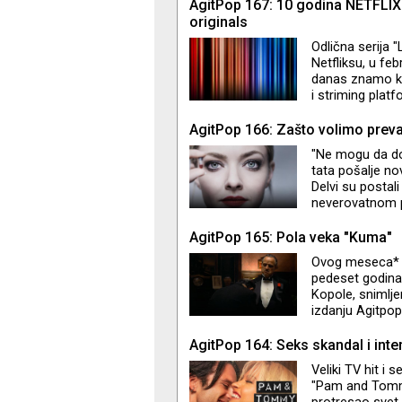
AgitPop 167: 10 godina NETFLIX
originals
Odlična serija "
Netfliksu, u fe
danas znamo kao
i striming plat
su uspeli sve o
sezone serija u 
AgitPop 166: Zašto volimo prev
"Ne mogu da do
tata pošalje no
Delvi su postali
neverovatnom p
"Inventing Anna“
ljudi slični nama
AgitPop 165: Pola veka "Kuma"
život povredili 
Ovog meseca* ob
Adam i Rebecca
pedeset godina 
Kopole, snimlj
izdanju Agitpop
publike i kritik
AgitPop 164: Seks skandal i inte
Veliki TV hit i 
"Pam and Tommy