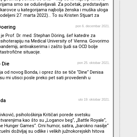
ogan, Kendal, Šiv, Konor, Roman, Džeri, zet Tom i rođak
erijama smo se oduševljavali. Za početak, predstavljam
arovce u kategorijama najbolja ženska i muška uloga
dodeljeni 27. marta 2022)… To su Kristen Stjuart za
filmu "Spenser“ i Benedikt Kamberbač za ulogu Fila
mu "The Power of the Dog“. Zašto sam toliko ubeđena
Doering
pon 6. decembar 2021.
? O tome govorim u novom izdanju emisije Agitpop.
je Prof. Dr. med. Stephan Döring, šef katedre za
psihoterapiju na Medical University of Vienna. Govorimo
pandemiji, antivakserima i zašto ljudi sa OCD bolje
astrofične situacije.
 Die
pon 25. oktobar 2021.
ja od novog Bonda, i oprez što se tiče "Dine“ Denisa
i su mi utisci posle preko pet sati provedenih u
ada
uto 19. oktobar 2021.
ivković, psihološkinja Kritičari porede svetsku
tvarenjima kao što su „Loganov beg“, „Battle Royale“,
he Hunger Games“. Crni humor, satira, „barokno nasilje“
zuelni doživljaj su odlike i velikih južnokorejskih hitova
site“, „Snowpiercer“, „Okja“. Sociolozi i polit-pop