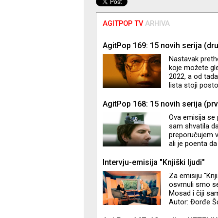
AGITPOP TV
ARHIVA
AgitPop 169: 15 novih serija (dr
Nastavak preth
koje možete gle
2022, a od tada
lista stoji pos
ponešto
AgitPop 168: 15 novih serija (prv
Ova emisija se 
sam shvatila da 
preporučujem va
ali je poenta da
Non-stop govori
mi je provrio 
Intervju-emisija "Knjiški ljudi"
čitalaca i gled
Za emisiju "Knj
epizode. Ali ha
osvrnuli smo se 
(Emisija
Mosad i čiji sa
Autor: Đorđe Š