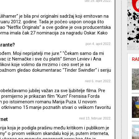
uto 19. april 2022.
Lilihamer“ je bila prvi originalni sadržaj koji emitovan na
bruaru 2012. godine. Tada je počeo uspon onoga što
 "Netflix Originals“ a ove godine je ova producentska
forma imala čak 27 nominacija za nagradu Oskar. Kako
vo za samo deset godina? I koje su to najpopularnije
kratkoj ali bogatoj istoriji?
arante?
pon 4. april 2022.
đem. Moji neprijatelji me jure.“ "Čekam samo da mi
vac iz Nemačke i sve ću platiti“ Simon Leviev i Ana
RA
 likovi koje volimo da mrzimo i ceo svet je sa
ažnom gledao dokumentarac "Tinder Swindler“ i seriju
. Mislili smo da su ovi prevaranti zanimljivi, možda i
, koji su za sebe želeli nešto više i živeći izmišljeni
ned 6. mart 2022.
(i pokrali) mnoge bliske osobe. Posle njih su se pojavili
eležavamo jubilej važan za sve ljubitelje filma. Pre
 Neumann kao i Elisabeth Holmes. Oni su krem sv
premijerno je prikazan film "Kum“ Frensisa Forda
en po istoimenom romanu Marija Puza. U novom
 otkrivamo 15 manje poznatih stvari o velikom favoritu
e. * Emisija je snimljena pre početka agresije na Ukrajinu.
rnet
ned 13. februar 2022.
serija koja je podigla prašinu među kritikom i publikom je
“ o prvom velikom skandalu koji je, putem interneta,