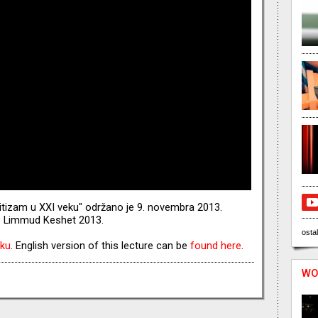
itizam u XXI veku" održano je 9. novembra 2013.
je Limmud Keshet 2013.
ostal
nku
. English version of this lecture can be
found here
.
WO