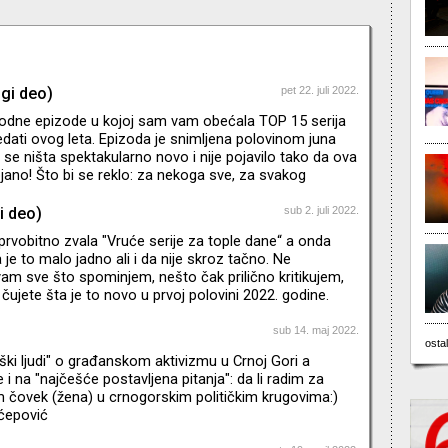
ugi deo)
pet 22. juli 2022.
odne epizode u kojoj sam vam obećala TOP 15 serija
dati ovog leta. Epizoda je snimljena polovinom juna
 se ništa spektakularno novo i nije pojavilo tako da ova
tojano! Što bi se reklo: za nekoga sve, za svakog
i deo)
sub 2. juli 2022.
prvobitno zvala "Vruće serije za tople dane“ a onda
je to malo jadno ali i da nije skroz tačno. Ne
m sve što spominjem, nešto čak prilično kritikujem,
 čujete šta je to novo u prvoj polovini 2022. godine.
m o hiperprodukciji sadržaja i padu kvaliteta. Mozak
od novotarija na svim mogućim platformama, ali zbog
sub 14. maj 2022.
ostal
alaca skoro svemu dajem šansu barem po pilot ili dve
iški ljudi" o građanskom aktivizmu u Crnoj Gori a
jde da ne kukam nego da krenemo – pritisnite play.
i na "najčešće postavljena pitanja": da li radim za
m čovek (žena) u crnogorskim političkim krugovima:)
ćepović