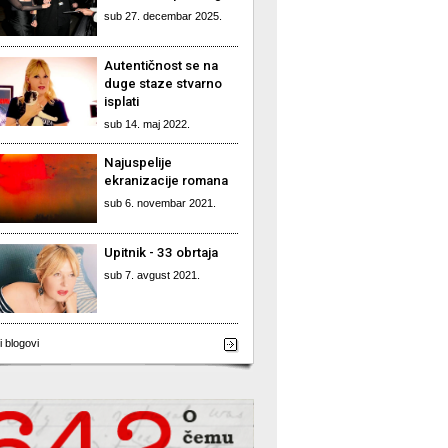
sub 27. decembar 2025.
Autentičnost se na
duge staze stvarno
isplati
sub 14. maj 2022.
Najuspelije
ekranizacije romana
sub 6. novembar 2021.
Upitnik - 33 obrtaja
sub 7. avgust 2021.
i blogovi