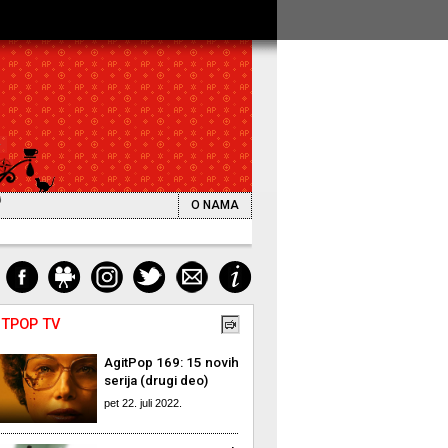
O NAMA
ITPOP TV
AgitPop 169: 15 novih
serija (drugi deo)
pet 22. juli 2022.