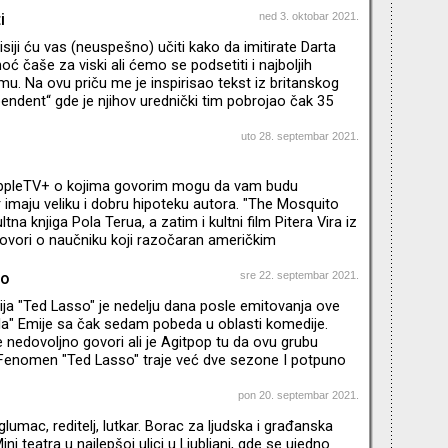
pitaju zašto je „Squid Game“ ovako odjeknuo baš sada –
i
ned 3. oktobar 2021.
e sa pandemijom, kapitalizmom, nepravdom,
siji ću vas (neuspešno) učiti kako da imitirate Darta
mrt, odnosima Seula i Pjongjanga…Da li su broje
ć čaše za viski ali ćemo se podsetiti i najboljih
lmu. Na ovu priču me je inspirisao tekst iz britanskog
endent“ gde je njihov urednički tim pobrojao čak 35
 obrta. Koji su moji? Pogledajte u novom Agitpopu, neki
na spisku kolega iz Engleske
uto 28. septembar 2021.
AppleTV+ o kojima govorim mogu da vam budu
r imaju veliku i dobru hipoteku autora. "The Mosquito
ltna knjiga Pola Terua, a zatim i kultni film Pitera Vira iz
ovori o naučniku koji razočaran američkim
svoju familiju odvodi u Honduras, na Obalu
vno, tamo se suočavaju sa novim i drugačijim
so
sre 22. septembar 2021.
ija je zapravo "prequel“ događaja iz knjige, a autor je
ja "Ted Lasso" je nedelju dana posle emitovanja ove
sanju scenarija. Glavnu ulogu igra njegov bratanac –
la" Emije sa čak sedam pobeda u oblasti komedije.
isey’s Stor
se nedovoljno govori ali je Agitpop tu da ovu grubu
. Fenomen "Ted Lasso" traje već dve sezone I potpuno
, ovo je I najuspešniji projekat produkcijske kuće Apple
ikis je u međuvremenu raskinuo sa svojom
pon 20. septembar 2021.
rugom Olivijom Wilde koja je pošla mlađem, Heriju
glumac, reditelj, lutkar. Borac za ljudska i građanska
zato ostvario neverovatan uspeh likom Teda Lasa koji je I
ini teatra u najlepšoj ulici u Ljubljani, gde se ujedno