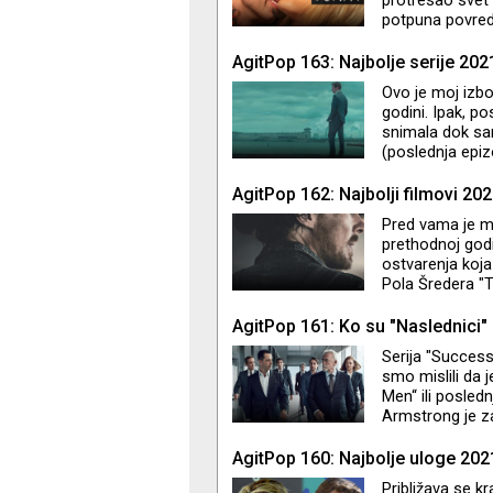
protresao svet
potpuna povreda
do neprepoznatl
dokumentarac. R
AgitPop 163: Najbolje serije 202
Tonya“ i "Cruell
Ovo je moj izbor
godini. Ipak, p
snimala dok sam
(poslednja epiz
fenomenalna i 
na trećem mestu
AgitPop 162: Najbolji filmovi 202
spektakl je inic
Pred vama je mo
znaju kao redite
prethodnoj godin
ostvarenja koja
Pola Šredera "T
narednoj epizod
AgitPop 161: Ko su "Naslednici"
Serija "Successi
smo mislili da 
Men“ ili posle
Armstrong je za
pijedestalu, sa
ponovo čujemo 
AgitPop 160: Najbolje uloge 202
govorim o glum
Približava se kr