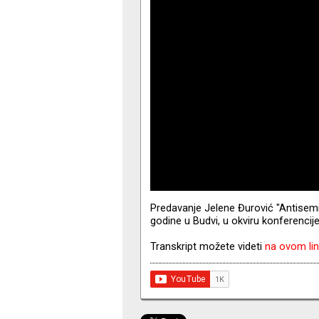
Predavanje Jelene Đurović "Antisem
godine u Budvi, u okviru konferenci
Transkript možete videti
na ovom li