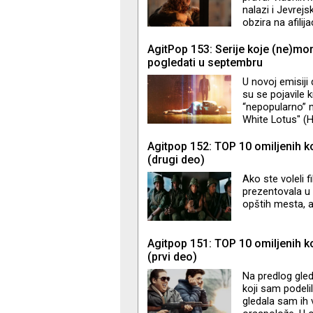
kre
nalazi i Jevrejs
obzira na afili
Lustigom, a in
Hišu strpnosti - 
AgitPop 153: Serije koje (ne)mo
jevrejske kultur
pogledati u septembru
tribine, muzički 
U novoj emisiji
su se pojavile 
“nepopularno” m
White Lotus" (HB
(Hulu) i "The Cha
Agitpop 152: TOP 10 omiljenih k
(drugi deo)
Ako ste voleli
prezentovala u 
opštih mesta, a
Agitpop 151: TOP 10 omiljenih k
(prvi deo)
Na predlog gle
koji sam podeli
gledala sam ih 