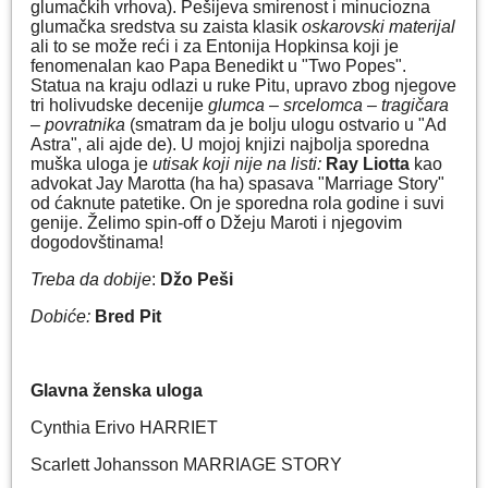
glumačkih vrhova). Pešijeva smirenost i minuciozna
glumačka sredstva su zaista klasik
oskarovski materijal
ali to se može reći i za Entonija Hopkinsa koji je
fenomenalan kao Papa Benedikt u "Two Popes".
Statua na kraju odlazi u ruke Pitu, upravo zbog njegove
tri holivudske decenije
glumca – srcelomca – tragičara
– povratnika
(smatram da je bolju ulogu ostvario u "Ad
Astra", ali ajde de). U mojoj knjizi najbolja sporedna
muška uloga je
utisak koji nije na listi:
Ray Liotta
kao
advokat Jay Marotta (ha ha) spasava "Marriage Story"
od ćaknute patetike. On je sporedna rola godine i suvi
genije. Želimo spin-off o Džeju Maroti i njegovim
dogodovštinama!
Treba da dobije
:
Džo Peši
Dobiće:
Bred Pit
Glavna ženska uloga
Cynthia Erivo HARRIET
Scarlett Johansson MARRIAGE STORY