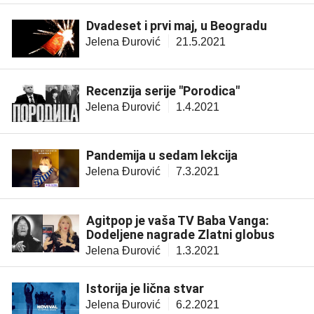
Dvadeset i prvi maj, u Beogradu
Jelena Đurović
21.5.2021
Recenzija serije "Porodica"
Jelena Đurović
1.4.2021
Pandemija u sedam lekcija
Jelena Đurović
7.3.2021
Agitpop je vaša TV Baba Vanga:
Dodeljene nagrade Zlatni globus
Jelena Đurović
1.3.2021
Istorija je lična stvar
Jelena Đurović
6.2.2021