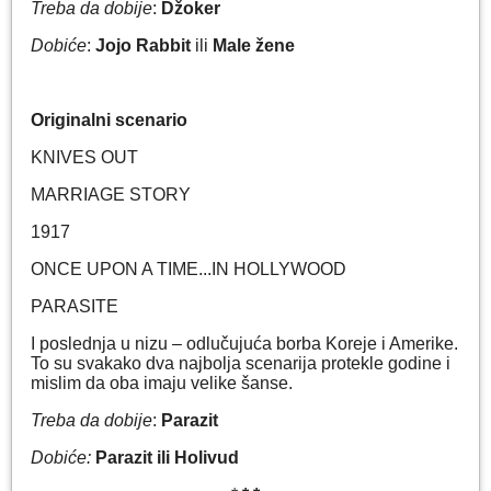
Treba da dobije
:
Džoker
Dobiće
:
Jojo Rabbit
ili
Male žene
Originalni scenario
KNIVES OUT
MARRIAGE STORY
1917
ONCE UPON A TIME...IN HOLLYWOOD
PARASITE
I poslednja u nizu – odlučujuća borba Koreje i Amerike.
To su svakako dva najbolja scenarija protekle godine i
mislim da oba imaju velike šanse.
Treba da dobije
:
Parazit
Dobiće:
Parazit ili Holivud