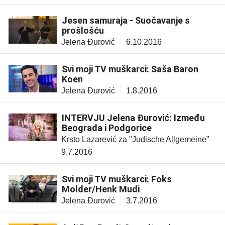
Jesen samuraja - Suočavanje s
prošlošću
Jelena Đurović
6.10.2016
Svi moji TV muškarci: Saša Baron
Koen
Jelena Đurović
1.8.2016
INTERVJU Jelena Đurović: Između
Beograda i Podgorice
Krsto Lazarević za "Judische Allgemeine"
9.7.2016
Svi moji TV muškarci: Foks
Molder/Henk Mudi
Jelena Đurović
3.7.2016