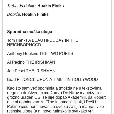
Treba da dobije:
Hoakin Finiks
Dobiće:
Hoakin Finiks
Sporedna muška uloga
Tom Hanks A BEAUTIFUL DAY IN THE
NEIGHBORHOOD
Anthony Hopkins THE TWO POPES
Al Pacino THE IRISHMAN
Joe Pesci THE IRISHMAN
Brad Pitt ONCE UPON A TIME... IN HOLLYWOOD
Kao što sam već spominjala (možda ne u tekstovima,
nego na društvenim mrežama) De Nirov manirizam i
grozno urađen CGI se nije dopao Akademiji, pa Robert
nije ni nominovan za "The Irishman". Ipak, i Peši i
Paćino jesu nominovani, a ovo su za njih manje - više
rutinske uloge (a njihovo rutinsko je svakako vrh