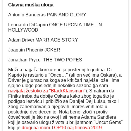
Glavna muška uloga
Antonio Banderas PAIN AND GLORY
Leonardo DiCaprio ONCE UPON A TIME...IN
HOLLYWOOD
Adam Driver MARRIAGE STORY
Joaquin Phoenix JOKER
Jonathan Pryce THE TWO POPES
Možda najjača konkurencija poslednjih godina. Di
Kaprio je rasturio u "Once…" (ali on već ima Oskara), a
Driver je glumac na koga se kritičari najviše lože i ima
sjajne uloge poslednjih nekoliko sezona (ja sam
navijala žestoko za "BlackKlansman"
). Smatram da
Finiks treba da dobije Oskara kako zbog toga što je
podigao lestvicu i približio se Danijel Dej Luisu, tako i
zbog zanemarivanja njegovih impresivnih rola u
poslednje dve decenije. Nota bene: zločin protiv
čovečnosti je što na ovoj listi nema Adama Sandlera
koji je ostvario ulogu života u briljantnom "Uncut Gems"
koji je
drugi na mom TOP10 naj-filmova 2019.