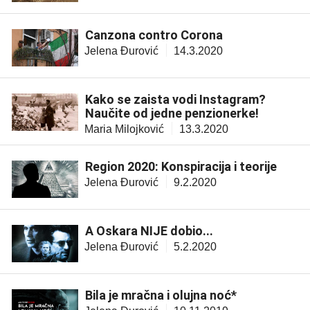
Canzona contro Corona
Jelena Đurović
14.3.2020
Kako se zaista vodi Instagram?
Naučite od jedne penzionerke!
Maria Milojković
13.3.2020
Region 2020: Konspiracija i teorije
Jelena Đurović
9.2.2020
A Oskara NIJE dobio...
Jelena Đurović
5.2.2020
Bila je mračna i olujna noć*