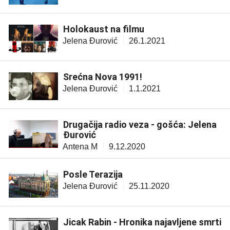
Holokaust na filmu
Jelena Đurović
26.1.2021
Srećna Nova 1991!
Jelena Đurović
1.1.2021
Drugačija radio veza - gošća: Jelena
Đurović
Antena M
9.12.2020
Posle Terazija
Jelena Đurović
25.11.2020
Jicak Rabin - Hronika najavljene smrti