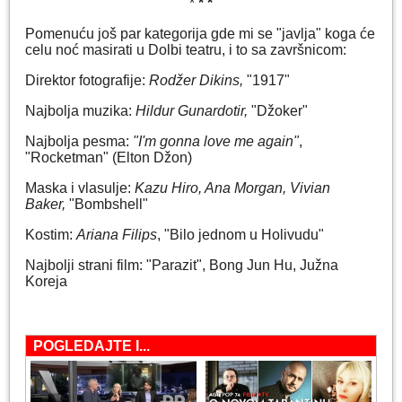
*
* *
Pomenuću još par kategorija gde mi se "javlja" koga će
celu noć masirati u Dolbi teatru, i to sa završnicom:
Direktor fotografije:
Rodžer Dikins,
"1917"
Najbolja muzika:
Hildur Gunardotir,
"Džoker"
Najbolja pesma:
"I'm gonna love me again"
,
"Rocketman" (Elton Džon)
Maska i vlasulje:
Kazu Hiro, Ana Morgan, Vivian
Baker,
"Bombshell"
Kostim:
Ariana Filips
, "Bilo jednom u Holivudu"
Najbolji strani film: "Parazit", Bong Jun Hu, Južna
Koreja
POGLEDAJTE I...