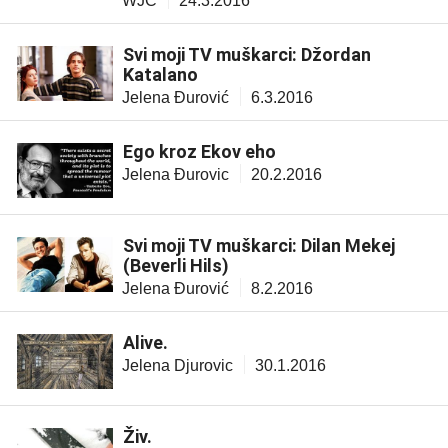
WJC
24.3.2016
Svi moji TV muškarci: Džordan
Katalano
Jelena Đurović
6.3.2016
Ego kroz Ekov eho
Jelena Đurovic
20.2.2016
Svi moji TV muškarci: Dilan Mekej
(Beverli Hils)
Jelena Đurović
8.2.2016
Alive.
Jelena Djurovic
30.1.2016
Živ.