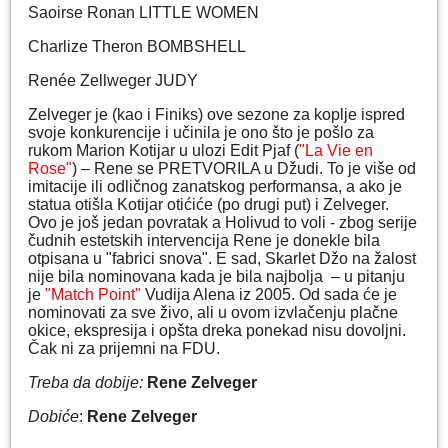
Saoirse Ronan LITTLE WOMEN
Charlize Theron BOMBSHELL
Renée Zellweger JUDY
Zelveger je (kao i Finiks) ove sezone za koplje ispred
svoje konkurencije i učinila je ono što je pošlo za
rukom Marion Kotijar u ulozi Edit Pjaf (
"La Vie en
Rose"
) – Rene se PRETVORILA u Džudi. To je više od
imitacije ili odličnog zanatskog performansa, a ako je
statua otišla Kotijar otićiće (po drugi put) i Zelveger.
Ovo je još jedan povratak a Holivud to voli - zbog serije
čudnih estetskih intervencija Rene je donekle bila
otpisana u "fabrici snova". E sad, Skarlet Džo na žalost
nije bila nominovana kada je bila najbolja – u pitanju
je
"Match Point"
Vudija Alena iz 2005. Od sada će je
nominovati za sve živo, ali u ovom izvlačenju plačne
okice, ekspresija i opšta dreka ponekad nisu dovoljni.
Čak ni za prijemni na FDU.
Treba da dobije:
Rene Zelveger
Dobiće
:
Rene Zelveger