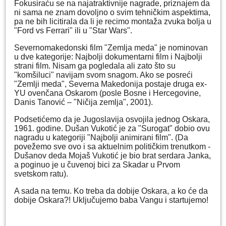
Fokusiraću se na najatraktivnije nagrade, priznajem da
ni sama ne znam dovoljno o svim tehničkim aspektima,
pa ne bih licitirala da li je recimo montaža zvuka bolja u
"Ford vs Ferrari" ili u "Star Wars".
Severnomakedonski film "Zemlja meda" je nominovan
u dve kategorije: Najbolji dokumentarni film i Najbolji
strani film. Nisam ga pogledala ali zato što su
"komšiluci" navijam svom snagom. Ako se posreći
"Zemlji meda", Severna Makedonija postaje druga ex-
YU ovenčana Oskarom (posle Bosne i Hercegovine,
Danis Tanović – "Ničija zemlja", 2001).
Podsetićemo da je Jugoslavija osvojila jednog Oskara,
1961. godine. Dušan Vukotić je za "Surogat" dobio ovu
nagradu u kategoriji "Najbolji animirani film". (Da
povežemo sve ovo i sa aktuelnim političkim trenutkom -
Dušanov deda Mojaš Vukotić je bio brat serdara Janka,
a poginuo je u čuvenoj bici za Skadar u Prvom
svetskom ratu).
A sada na temu. Ko treba da dobije Oskara, a ko će da
dobije Oskara?! Uključujemo baba Vangu i startujemo!