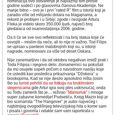
nominacija ovo ostvarenje je najvažniji film prošle
godine sudeći i po glasovima članova Akademije. Ne
manje bitno – ovo je i prvi "rated R" film u istoriji koji je
zaradio više od milijardu dolara na blagajnama, a
rekord je probijen i u Srbiji: zgode i nezgode Artura
Fleka je videlo skoro 350.000 ljudi, najveći broj
gledalaca od osamostaljenja 2006. godine.
Da li će se sve ovo reflektovati i na broj statua koje će
osvojiti – mislim da neće, ali to nije ni važno. Tod Filips
se upisao u panteon malobrojnih koji su, u istoriji
nagrade, nominovani za više od deset Oskara.
Nije zanemarljivo i da od oktobra negativan imidž prati i
Toda Filipsa i njegovo delo: zlonamernici su pokušali
da mu osujete uspeh pričom o navodnom nasilju koje
će uslediti kao posledica prikazivanja "Džokera" u
bioskopima. Kad se nije desilo apsolutno ništa (osim
što su
turisti pohrlili da se fotkaju na bruklinskim
stepenicama
gde Artur igra svoj ples uskrsnuća), onda
su Todu zamerili što je… režirao
"Mamurluk"
i mnoge
super zabavne komedije! Podsetiću, Krejg Mazin koji je
bio scenarista "The Hangover" je autor najvećeg i
najbitnijeg ovogodišnjeg televizijskog hita o kome sam
i pisala i govorila i odakle sam vam raportirala u