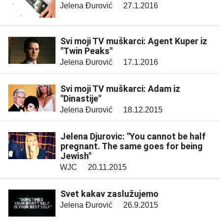
Jelena Đurović
27.1.2016
Svi moji TV muškarci: Agent Kuper iz
"Twin Peaks"
Jelena Đurović
17.1.2016
Svi moji TV muškarci: Adam iz
"Dinastije"
Jelena Đurović
18.12.2015
Jelena Djurovic: "You cannot be half
pregnant. The same goes for being
Jewish"
WJC
20.11.2015
Svet kakav zaslužujemo
Jelena Đurović
26.9.2015