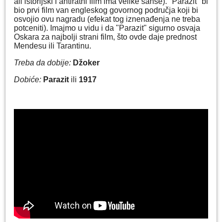
ali istorijski i antiratni film ima velike šanse). "Parazit" bi
bio prvi film van engleskog govornog područja koji bi
osvojio ovu nagradu (efekat tog iznenađenja ne treba
potceniti). Imajmo u vidu i da "Parazit" sigurno osvaja
Oskara za najbolji strani film, što ovde daje prednost
Mendesu ili Tarantinu.
Treba da dobije:
Džoker
Dobiće:
Parazit
ili
1917