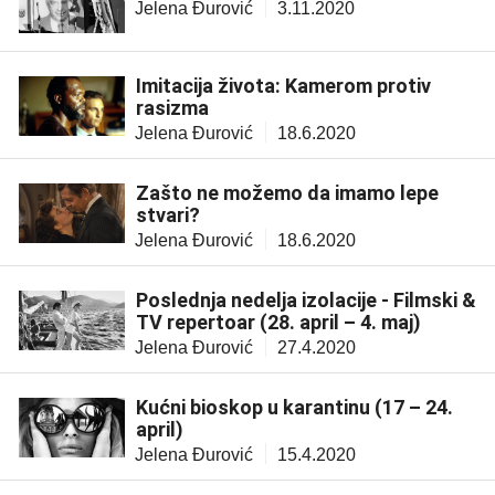
Jelena Đurović
3.11.2020
Imitacija života: Kamerom protiv
rasizma
Jelena Đurović
18.6.2020
Zašto ne možemo da imamo lepe
stvari?
Jelena Đurović
18.6.2020
Poslednja nedelja izolacije - Filmski &
TV repertoar (28. april – 4. maj)
Jelena Đurović
27.4.2020
Kućni bioskop u karantinu (17 – 24.
april)
Jelena Đurović
15.4.2020