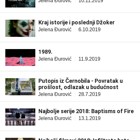
Jelena Đurović
10.11.2019
Kraj istorije i poslednji Džoker
Jelena Đurović
6.10.2019
1989.
Jelena Đurović
11.9.2019
Putopis iz Černobila - Povratak u
prošlost, odlazak u budućnost
Jelena Đurović
28.7.2019
Najbolje serije 2018: Baptisms of Fire
Jelena Đurović
13.1.2019