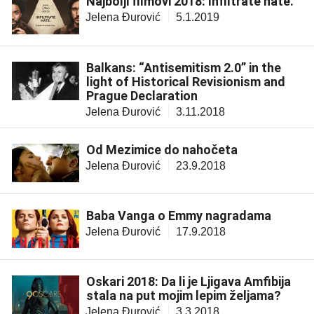
Najbolji filmovi 2018: Infiltrate hate.
Jelena Đurović
5.1.2019
Balkans: “Antisemitism 2.0” in the
light of Historical Revisionism and
Prague Declaration
Jelena Đurović
3.11.2018
Od Mezimice do nahočeta
Jelena Đurović
23.9.2018
Baba Vanga o Emmy nagradama
Jelena Đurović
17.9.2018
Oskari 2018: Da li je Ljigava Amfibija
stala na put mojim lepim željama?
Jelena Đurović
3.3.2018