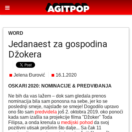
WORD
Jedanaest za gospodina
Džokera
Jelena Đurović
16.1.2020
OSKARI 2020: NOMINACIJE & PREDVIĐANJA
Ne bih da vas lažem – dok sam gledala prenos
nominacija bila sam ponosna na sebe, jer ko se
poslednji smeje, najslađe se smeje! Dogodilo upravo
ono što sam
predvidela
još 2. oktobra 2019. oko ponoći
kada sam izašla sa projekcije filma "Džoker" Toda
Filipsa, a onda krenula u
medijski pohod
da svoj
pozitivni utisak proširim što dalje... Sa čak 11