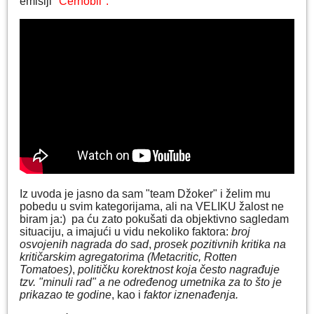
emisiji
"Černobil".
Iz uvoda je jasno da sam "team Džoker" i želim mu
pobedu u svim kategorijama, ali na VELIKU žalost ne
biram ja:) pa ću zato pokušati da objektivno sagledam
situaciju, a imajući u vidu nekoliko faktora:
broj
osvojenih nagrada do sad
,
prosek pozitivnih kritika na
kritičarskim agregatorima (Metacritic, Rotten
Tomatoes)
,
političku korektnost koja često nagrađuje
tzv. "minuli rad" a ne određenog umetnika za to što je
prikazao te godine
, kao i
faktor iznenađenja.