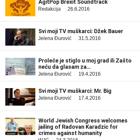
AgitPop Brexit Soundtrack
Redakcija
26.6.2016
Svi moji TV muškarci: Džek Bauer
Jelena Đurović
31.5.2016
Proleće je stiglo u moj grad ili Zašto
neću da glasam za…
Jelena Đurović
19.4.2016
Svi moji TV muškarci: Mr. Big
Jelena Đurović
17.4.2016
World Jewish Congress welcomes
jailing of Radovan Karadzic for
crimes against humanity