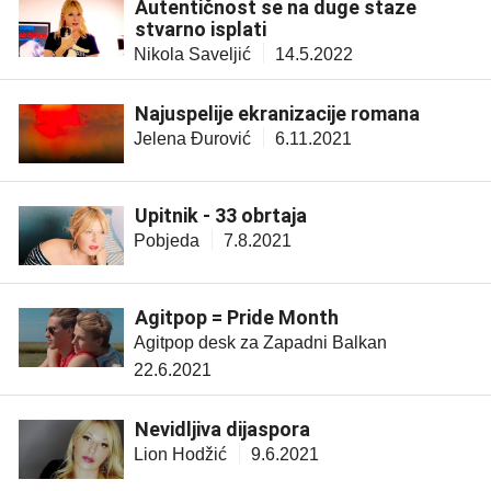
Autentičnost se na duge staze
stvarno isplati
Nikola Saveljić
14.5.2022
Najuspelije ekranizacije romana
Jelena Đurović
6.11.2021
Upitnik - 33 obrtaja
Pobjeda
7.8.2021
Agitpop = Pride Month
Agitpop desk za Zapadni Balkan
22.6.2021
Nevidljiva dijaspora
Lion Hodžić
9.6.2021