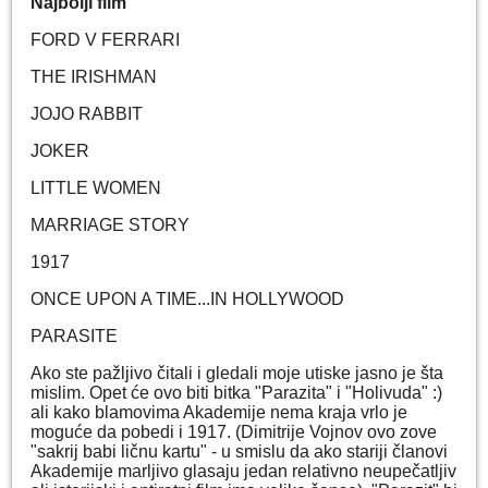
Najbolji film
FORD V FERRARI
THE IRISHMAN
JOJO RABBIT
JOKER
LITTLE WOMEN
MARRIAGE STORY
1917
ONCE UPON A TIME...IN HOLLYWOOD
PARASITE
Ako ste pažljivo čitali i gledali moje utiske jasno je šta
mislim. Opet će ovo biti bitka "Parazita" i "Holivuda" :)
ali kako blamovima Akademije nema kraja vrlo je
moguće da pobedi i 1917. (Dimitrije Vojnov ovo zove
"sakrij babi ličnu kartu" - u smislu da ako stariji članovi
Akademije marljivo glasaju jedan relativno neupečatljiv