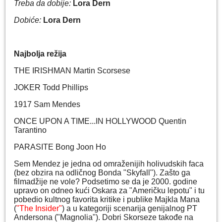
Treba da dobije:
Lora Dern
Dobiće:
Lora Dern
Najbolja režija
THE IRISHMAN Martin Scorsese
JOKER Todd Phillips
1917 Sam Mendes
ONCE UPON A TIME...IN HOLLYWOOD Quentin
Tarantino
PARASITE Bong Joon Ho
Sem Mendez je jedna od omraženijih holivudskih faca
(bez obzira na odličnog Bonda "Skyfall"). Zašto ga
filmadžije ne vole? Podsetimo se da je 2000. godine
upravo on odneo kući Oskara za "Američku lepotu" i tu
pobedio kultnog favorita kritike i publike Majkla Mana
(
"The Insider"
) a u kategoriji scenarija genijalnog PT
Andersona ("Magnolia"). Dobri Skorseze takođe na