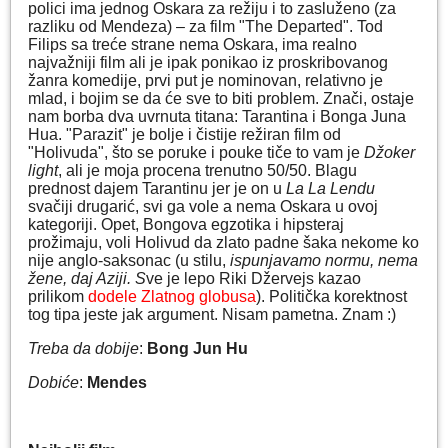
polici ima jednog Oskara za režiju i to zasluženo (za
razliku od Mendeza) – za film "The Departed". Tod
Filips sa treće strane nema Oskara, ima realno
najvažniji film ali je ipak ponikao iz proskribovanog
žanra komedije, prvi put je nominovan, relativno je
mlad, i bojim se da će sve to biti problem. Znači, ostaje
nam borba dva uvrnuta titana: Tarantina i Bonga Juna
Hua. "Parazit" je bolje i čistije režiran film od
"Holivuda", što se poruke i pouke tiče to vam je
Džoker
light
, ali je moja procena trenutno 50/50. Blagu
prednost dajem Tarantinu jer je on u
La La Lendu
svačiji drugarić, svi ga vole a nema Oskara u ovoj
kategoriji. Opet, Bongova egzotika i hipsteraj
prožimaju, voli Holivud da zlato padne šaka nekome ko
nije anglo-saksonac (u stilu,
ispunjavamo normu, nema
žene, daj Aziji. S
ve je lepo Riki Džervejs kazao
prilikom
dodele Zlatnog globusa
). Politička korektnost
tog tipa jeste jak argument. Nisam pametna. Znam :)
Treba da dobije
:
Bong Jun Hu
Dobiće
:
Mendes