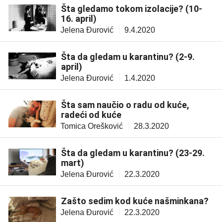
Šta gledamo tokom izolacije? (10-
16. april)
Jelena Đurović
9.4.2020
Šta da gledam u karantinu? (2-9.
april)
Jelena Đurović
1.4.2020
Šta sam naučio o radu od kuće,
radeći od kuće
Tomica Orešković
28.3.2020
Šta da gledam u karantinu? (23-29.
mart)
Jelena Đurović
22.3.2020
Zašto sedim kod kuće našminkana?
Jelena Đurović
22.3.2020