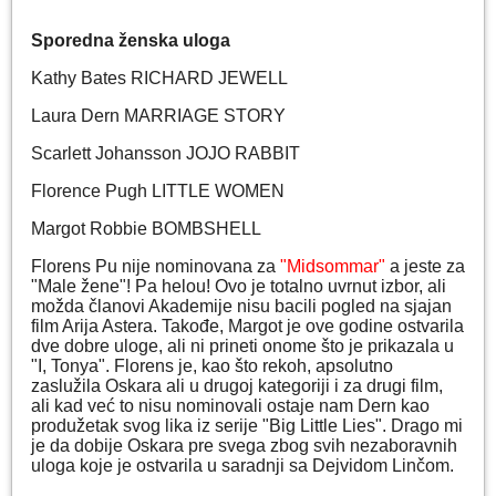
Sporedna ženska uloga
Kathy Bates RICHARD JEWELL
Laura Dern MARRIAGE STORY
Scarlett Johansson JOJO RABBIT
Florence Pugh LITTLE WOMEN
Margot Robbie BOMBSHELL
Florens Pu nije nominovana za
"Midsommar"
a jeste za
"Male žene"! Pa helou! Ovo je totalno uvrnut izbor, ali
možda članovi Akademije nisu bacili pogled na sjajan
film Arija Astera. Takođe, Margot je ove godine ostvarila
dve dobre uloge, ali ni prineti onome što je prikazala u
"I, Tonya". Florens je, kao što rekoh, apsolutno
zaslužila Oskara ali u drugoj kategoriji i za drugi film,
ali kad već to nisu nominovali ostaje nam Dern kao
produžetak svog lika iz serije "Big Little Lies". Drago mi
je da dobije Oskara pre svega zbog svih nezaboravnih
uloga koje je ostvarila u saradnji sa Dejvidom Linčom.