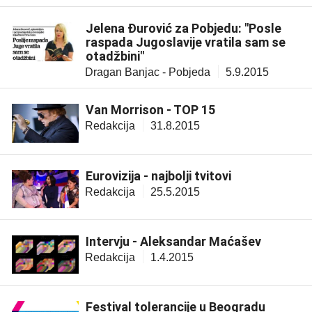
Jelena Đurović za Pobjedu: "Posle
raspada Jugoslavije vratila sam se
otadžbini"
Dragan Banjac - Pobjeda
5.9.2015
Van Morrison - TOP 15
Redakcija
31.8.2015
Eurovizija - najbolji tvitovi
Redakcija
25.5.2015
Intervju - Aleksandar Maćašev
Redakcija
1.4.2015
Festival tolerancije u Beogradu