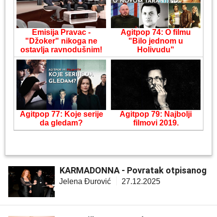
Emisija Pravac -
Agitpop 74: O filmu
"Džoker" nikoga ne
"Bilo jednom u
ostavlja ravnodušnim!
Holivudu"
Agitpop 77: Koje serije
Agitpop 79: Najbolji
da gledam?
filmovi 2019.
KARMADONNA - Povratak otpisanog
Jelena Đurović
27.12.2025