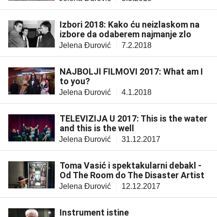
Izbori 2018: Kako ću neizlaskom na
izbore da odaberem najmanje zlo
Jelena Đurović
7.2.2018
NAJBOLJI FILMOVI 2017: What am I
to you?
Jelena Đurović
4.1.2018
TELEVIZIJA U 2017: This is the water
and this is the well
Jelena Đurović
31.12.2017
Toma Vasić i spektakularni debakl -
Od The Room do The Disaster Artist
Jelena Đurović
12.12.2017
Instrument istine