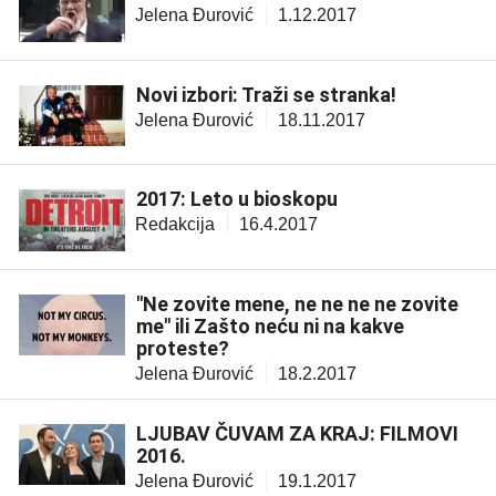
Jelena Đurović
1.12.2017
Novi izbori: Traži se stranka!
Jelena Đurović
18.11.2017
2017: Leto u bioskopu
Redakcija
16.4.2017
"Ne zovite mene, ne ne ne ne zovite
me" ili Zašto neću ni na kakve
proteste?
Jelena Đurović
18.2.2017
LJUBAV ČUVAM ZA KRAJ: FILMOVI
2016.
Jelena Đurović
19.1.2017