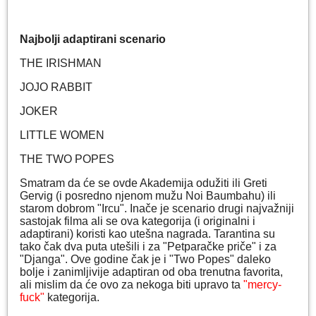
Najbolji adaptirani scenario
THE IRISHMAN
JOJO RABBIT
JOKER
LITTLE WOMEN
THE TWO POPES
Smatram da će se ovde Akademija odužiti ili Greti
Gervig (i posredno njenom mužu Noi Baumbahu) ili
starom dobrom "Ircu". Inače je scenario drugi najvažniji
sastojak filma ali se ova kategorija (i originalni i
adaptirani) koristi kao utešna nagrada. Tarantina su
tako čak dva puta utešili i za "Petparačke priče" i za
"Djanga". Ove godine čak je i "Two Popes" daleko
bolje i zanimljivije adaptiran od oba trenutna favorita,
ali mislim da će ovo za nekoga biti upravo ta
"mercy-
fuck"
kategorija.