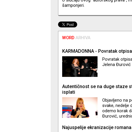
šamponjeri.
WORD
ARHIVA
KARMADONNA - Povratak otpis
Povratak otpisa
Jelena Đurović 
Autentičnost se na duge staze s
isplati
Objavljeno na 
svake, nedelje 
odemo korak da
Đurović, uredni
sedmoj sili kao 
začeća njene em
Najuspelije ekranizacije romana