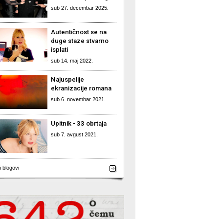
sub 27. decembar 2025.
Autentičnost se na
duge staze stvarno
isplati
sub 14. maj 2022.
Najuspelije
ekranizacije romana
sub 6. novembar 2021.
Upitnik - 33 obrtaja
sub 7. avgust 2021.
i blogovi