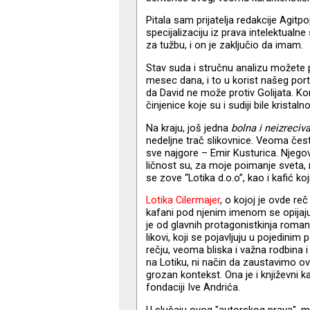
Pitala sam prijatelja redakcije Agitp
specijalizaciju iz prava intelektualn
za tužbu, i on je zaključio da imam.
Stav suda i stručnu analizu možete 
mesec dana, i to u korist našeg por
da David ne može protiv Golijata. Ko
činjenice koje su i sudiji bile kristaln
Na kraju, još jedna
bolna i neizreci
nedeljne trač slikovnice. Veoma čes
sve najgore – Emir Kusturica. Njegov
ličnost su, za moje poimanje sveta,
se zove “Lotika d.o.o”, kao i kafić koj
Lotika Cilermajer
, o kojoj je ovde reč
kafani pod njenim imenom se opijaju
je od glavnih protagonistkinja romana
likovi, koji se pojavljuju u pojedini
rečju, veoma bliska i važna rodbina i
na Lotiku, ni način da zaustavimo o
grozan kontekst. Ona je i književni ka
fondaciji Ive Andrića.
U slučaju ovog "autorskog prava", m