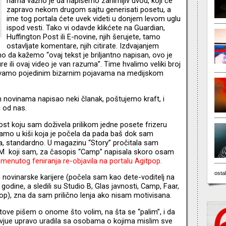
nama važno je da napišemo zanimljiv uvod, koji će
zapravo nekom drugom sajtu generisati posetu, a
ime tog portala ćete uvek videti u donjem levom uglu
ispod vesti. Tako vi odavde klikćete na Guardian,
Huffington Post ili E-novine, njih šerujete, tamo
ostavljate komentare, njih citirate. Izdvajanjem
 da kažemo “ovaj tekst je briljantno napisan, ovo je
 ili ovaj video je van razuma”. Time hvalimo veliki broj
evamo pojedinim bizarnim pojavama na medijskom
im novinama napisao neki članak, poštujemo kraft, i
i od nas.
st koju sam doživela prilikom jedne posete frizeru
 samo u kiši koja je počela da pada baš dok sam
na, standardno. U magazinu “Story” pročitala sam
.M koji sam, za časopis “Camp” napisala skoro osam
menutog feniranja re-objavila na portalu Agitpop.
ostal
ovinarske karijere (počela sam kao dete-voditelj na
godine, a sledili su Studio B, Glas javnosti, Camp, Faar,
p), zna da sam prilično lenja ako nisam motivisana.
tove pišem o onome što volim, na šta se “palim”, i da
tervjue upravo uradila sa osobama o kojima mislim sve