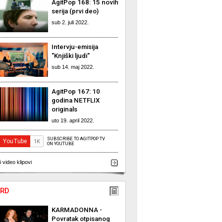
AgitPop 168: 15 novih
serija (prvi deo)
sub 2. juli 2022.
Intervju-emisija
"Knjiški ljudi"
sub 14. maj 2022.
AgitPop 167: 10
godina NETFLIX
originals
uto 19. april 2022.
SUBSCRIBE TO AGITPOP TV
ON YOUTUBE
i video klipovi
RD
KARMADONNA -
Povratak otpisanog