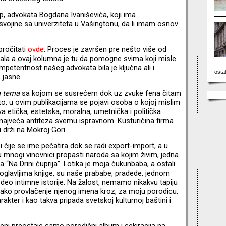
op, advokata Bogdana Ivaniševića, koji ima
e svojine sa univerziteta u Vašingtonu, da li imam osnov
pročitati
ovde
. Proces je završen pre nešto više od
tala a ovaj kolumna je tu da pomogne svima koji misle
mpetentnost našeg advokata bila je ključna ali i
ostal
o jasne.
va tema
sa kojom se susrećem dok uz zvuke fena čitam
to, u ovim publikacijama se pojavi osoba o kojoj mislim
a etička, estetska, moralna, umetnička i politička
 najveća antiteza svemu ispravnom. Kusturičina firma
i drži na Mokroj Gori.
 i čije se ime pečatira dok se radi export-import, a u
 mnogi vinovnici propasti naroda sa kojim živim, jedna
 “Na Drini ćuprija”. Lotika je moja čukunbaba, a ostali
m poglavljima knjige, su naše prababe, pradede, jednom
 deo intimne istorije. Na žalost, nemamo nikakvu tapiju
vako provlačenje njenog imena kroz, za moju porodicu,
rakter i kao takva pripada svetskoj kulturnoj baštini i
eni preostaje samo porodični album i sekiracija na