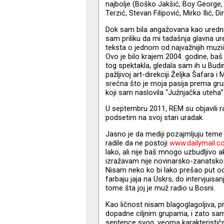
najbolje (Boško Jakšić, Boy George, 
Terzić, Stevan Filipović, Mirko Ilić, D
Dok sam bila angažovana kao uredni
sam priliku da mi tadašnja glavna ur
teksta o jednom od najvažnijih muzič
Ovo je bilo krajem 2004. godine, baš
tog spektakla, gledala sam ih u Budi
pažljivoj art-direkciji Željka Šafara i
srećna što je moja pasija prema gru
koji sam naslovila “Južnjačka uteha”
U septembru 2011, REM su objavili ra
podsetim na svoj stari uradak.
Jasno je da mediji pozajmljuju teme j
radile da ne postoji
www.dailymail.co
lako, ali nije baš mnogo uzbudljivo 
izražavam nije novinarsko-zanatsko-
Nisam neko ko bi lako prešao put o
farbaju jaja na Uskrs, do intervjuisa
tome šta joj je muž radio u Bosni.
Kao ličnost nisam blagoglagoljiva, 
dopadne ciljnim grupama, i zato sam
sentence svog, veoma karakteristič