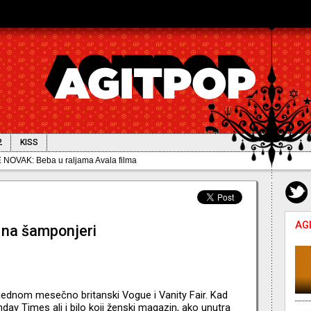
2
KISS
OVAK: Beba u raljama Avala filma
AG
 na šamponjeri
dnom mesečno britanski Vogue i Vanity Fair. Kad
ay Times ali i bilo koji ženski magazin, ako unutra