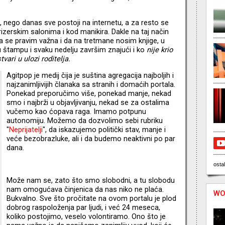
, nego danas sve postoji na internetu, a za resto se
frizerskim salonima i kod manikira. Dakle na taj način
 se pravim važna i da na tretmane nosim knjige, u
tu štampu i svaku nedelju završim znajući i ko
nije krio
tvari u ulozi roditelja.
Agitpop je medij čija je suština agregacija najboljih i
najzanimljivijih članaka sa stranih i domaćih portala.
Ponekad preporučimo više, ponekad manje, nekad
smo i najbrži u objavljivanju, nekad se za ostalima
vučemo kao ćopava raga. Imamo potpunu
autonomiju. Možemo da dozvolimo sebi rubriku
"
Neprijatelji
", da iskazujemo politički stav, manje i
veće bezobrazluke, ali i da budemo neaktivni po par
dana.
ostal
Može nam se, zato što smo slobodni, a tu slobodu
nam omogućava činjenica da nas niko ne plaća.
WO
Bukvalno. Sve što pročitate na ovom portalu je plod
dobrog raspoloženja par ljudi, i već 24 meseca,
koliko postojimo, veselo volontiramo. Ono što je