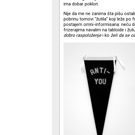
ima dobar poklon.
Nije da me ne zanima šta pišu ostali
pobrinu tomovi “žutila” koji leže po 
postajem omni-informisana: neću da
frizerajima navalim na tabloide i žu
dobro raspoloženje
i ko
želi da se os