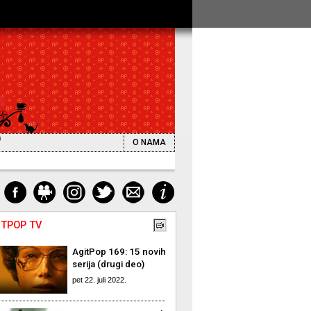
O NAMA
ITPOP TV
AgitPop 169: 15 novih
serija (drugi deo)
pet 22. juli 2022.