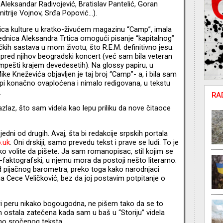
Aleksandar Radivojević, Bratislav Pantelić, Goran
imitrije Vojnov, Srđa Popović…).
ca kulture u kratko-živućem magazinu “Camp”, imala
ednica Aleksandra Trtica omogući pisanje “kapitalnog”
kih sastava u mom životu, što R.E.M. definitivno jesu.
 pred njihov beogradski koncert (već sam bila veteran
mpešti krajem devedesetih). Na glossy papiru, u
 Mike Kneževića objavljen je taj broj “Camp”- a, i bila sam
pi konačno ovaploćena i nimalo redigovana, u tekstu
.
RA
zlaz, što sam videla kao lepu priliku da nove čitaoce
edni od drugih. Avaj, šta bi redakcije srpskih portala
.uk
. Oni drskiji, samo prevedu tekst i prave se ludi. To je
ako volite da pišete. Ja sam romanopisac, stil kojim se
faktografski, u njemu mora da postoji nešto literarno.
d pijačnog barometra, preko toga kako narodnjaci
nja Cece Veličković, bez da joj postavim potpitanje o
pri peru nikako bogougodna, ne pišem tako da se to
 ostala zatečena kada sam u baš u “Storiju” videla
no sročenog teksta.