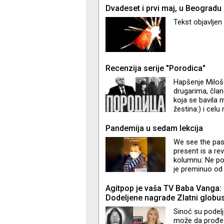
pod definiciju 
Dvadeset i prvi maj, u Beogradu
Tekst objavljen
Recenzija serije "Porodica"
Hapšenje Miloš
drugarima, član
koja se bavila 
žestina:) i cel
iskobeljali iz k
sad samo dao S
Pandemija u sedam lekcija
odgovorila: „Ajd
We see the pas
present is a re
kolumnu: Ne poz
je preminuo od 
pisao drugačije
sam ušla na ter
Agitpop je vaša TV Baba Vanga:
vremena rani
Dodeljene nagrade Zlatni globu
Sinoć su podelj
može da prođe 