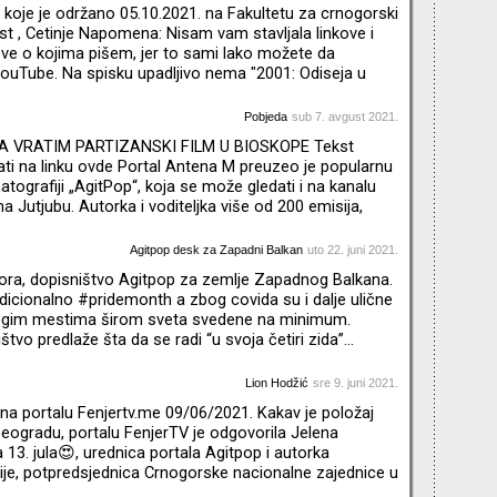
ila je dva romana (“Kraljevstvo” i “30. februar”) , na
koje je održano 05.10.2021. na Fakultetu za crnogorski
nost , Cetinje Napomena: Nisam vam stavljala linkove i
move o kojima pišem, jer to sami lako možete da
ouTube. Na spisku upadljivo nema "2001: Odiseja u
 rad na ovom delu bio specifičan (knjiga je pisana tokom
ja, a proistekla je iz kratke priče "The S
Pobjeda
sub 7. avgust 2021.
A VRATIM PARTIZANSKI FILM U BIOSKOPE Tekst
ti na linku ovde Portal Antena M preuzeo je popularnu
atografiji „AgitPop“, koja se može gledati i na kanalu
a Jutjubu. Autorka i voditeljka više od 200 emisija,
vjua Jelena Đurović, u nekoliko minuta gledaocima servira
osti i utiske, intervjue sa poznatim sineastima,
Agitpop desk za Zapadni Balkan
uto 22. juni 2021.
tora, dopisništvo Agitpop za zemlje Zapadnog Balkana.
radicionalno #pridemonth a zbog covida su i dalje ulične
ogim mestima širom sveta svedene na minimum.
tvo predlaže šta da se radi “u svoja četiri zida”...
Lion Hodžić
sre 9. juni 2021.
 na portalu Fenjertv.me 09/06/2021. Kakav je položaj
ogradu, portalu FenjerTV je odgovorila Jelena
 13. jula😍, urednica portala Agitpop i autorka
je, potpredsjednica Crnogorske nacionalne zajednice u
tička aktivistkinja. “Hajde prvo da definišemo ko spada