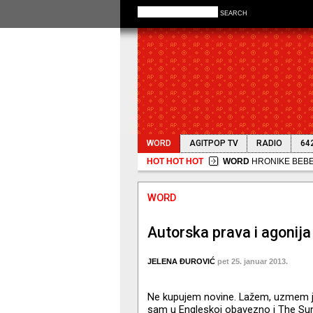
SEARCH
WORD
AGITPOP TV
RADIO
64
HOT HOT HOT
WORD
HRONIKE BEBE N
WORD
Autorska prava i agonija
JELENA ĐUROVIĆ
pet 25. januar 2013.
Ne kupujem novine. Lažem, uzmem je
sam u Engleskoj obavezno i The Sund