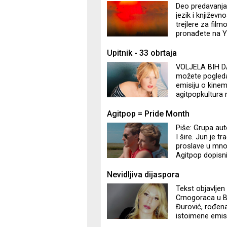
Podgorice. Objav
Deo predavanja 
jezik i književ
trejlere za fil
pronađete na Y
svemiru" jer je
pripreme scenari
Upitnik - 33 obrtaja
VOLJELA BIH D
možete pogleda
emisiju o kinem
agitpopkultura n
tribina i inter
filmske i TV nov
Agitpop = Pride Month
Piše: Grupa au
I šire. Jun je t
proslave u mn
Agitpop dopisniš
Nevidljiva dijaspora
Tekst objavljen
Crnogoraca u Be
Đurović, rođena
istoimene emisi
Beogradu i poli