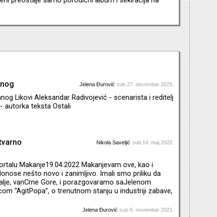
anog
Jelena Đurović
sub 27. decembar 2025.
nog Likovi Aleksandar Radivojević - scenarista i reditelj
- autorka teksta Ostali
tvarno
Nikola Saveljić
sub 14. maj 2022.
portalu Makanje19.04.2022 Makanjevam ove, kao i
donose nešto novo i zanimljivo. Imali smo priliku da
lje, vanCrne Gore, i porazgovaramo saJelenom
com “AgitPopa”, o trenutnom stanju u industriji zabave,
inspiraciji i pokretaču, ali i tome kako je došlo do
isije. Jelenaživi između Beograda, Kovačice i
Jelena Đurović
sub 6. novembar 2021.