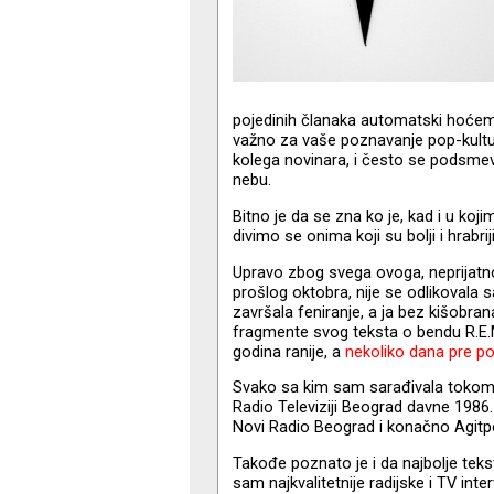
pojedinih članaka automatski hoćemo
važno za vaše poznavanje pop-kulture
kolega novinara, i često se podsm
nebu.
Bitno je da se zna ko je, kad i u koj
divimo se onima koji su bolji i hrabrij
Upravo zbog svega ovoga, neprijatno
prošlog oktobra, nije se odlikovala
završala feniranje, a ja bez kišobra
fragmente svog teksta o bendu R.E
godina ranije, a
nekoliko dana pre po
Svako sa kim sam sarađivala tokom n
Radio Televiziji Beograd davne 1986. 
Novi Radio Beograd i konačno Agitpo
Takođe poznato je i da najbolje teks
sam najkvalitetnije radijske i TV in