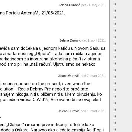
„Crnogorci u Beogradu“. Rekla bih da su t
Jelena Đurović
pet 21. maj 2021.
 na Portalu AntenaM , 21/05/2021.
Jelena Đurović
čet 1. april 2021.
evića sam dočekala u jednom kafiću u Novom Sadu sa
ovima tamošnjeg „Otpora“. Tada sam radila u agenciji
marketingom za inostrana alkoholna pića (tzv. strana
u noć smo pili na „naš račun“. Ujutru smo se nekako
afane a jedan Vojvođanin je duhovito rekao „ E ja bih ga
arajlijama“. Poslednjim iskrama čiste svesti sam
Jelena Đurović
ned 7. mart 2021.
e, pa oni kako su fini skuvali bi mu kaficu“. Na
t superimposed on the present, even when the
volution – Regis Debray Pre nego što pročitate
najem nikoga, niti u bližem niti u širem okruženju, ko
posledica virusa CoVid19, Verovatno bi se ovaj tekst
 u slučaju da nije bilo tako. Start Osmog marta 2020.
minal ljubljanskog aerodroma „Jože Pučnik“. Sat
Jelena Đurović
pon 1. mart 2021.
s
eni „Globusi“ i imamo prve indikacije o tome kako
dodela Oskara. Naravno ako gledate emisiju AgitPop i