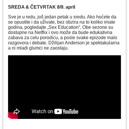
SREDA & ČETVRTAK 8
/9.
april
Sve je u redu, još jedan petak u sredu. Ako hoćete da
se opustite i da uživate, bez obzira na to koliko imate
godina, pogledajte „Sex Education“. Obe sezone su
dostupne na Netflix i ovo može da bude edukativna
zabava za celu porodicu, a posle svake epizode malo
razgovora i debate. Džilijan Anderson je spektakularna
a ni mladi glumci ne zaostaju.