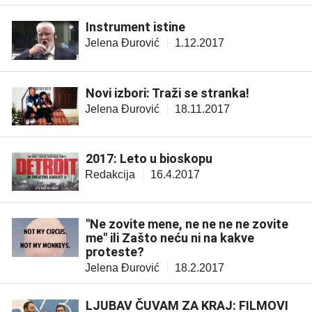
Instrument istine
Jelena Đurović
1.12.2017
Novi izbori: Traži se stranka!
Jelena Đurović
18.11.2017
2017: Leto u bioskopu
Redakcija
16.4.2017
"Ne zovite mene, ne ne ne ne zovite
me" ili Zašto neću ni na kakve
proteste?
Jelena Đurović
18.2.2017
LJUBAV ČUVAM ZA KRAJ: FILMOVI