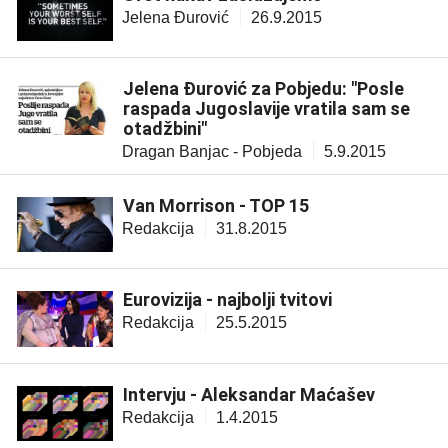
Jelena Đurović
26.9.2015
Jelena Đurović za Pobjedu: "Posle
raspada Jugoslavije vratila sam se
otadžbini"
Dragan Banjac - Pobjeda
5.9.2015
Van Morrison - TOP 15
Redakcija
31.8.2015
Eurovizija - najbolji tvitovi
Redakcija
25.5.2015
Intervju - Aleksandar Maćašev
Redakcija
1.4.2015