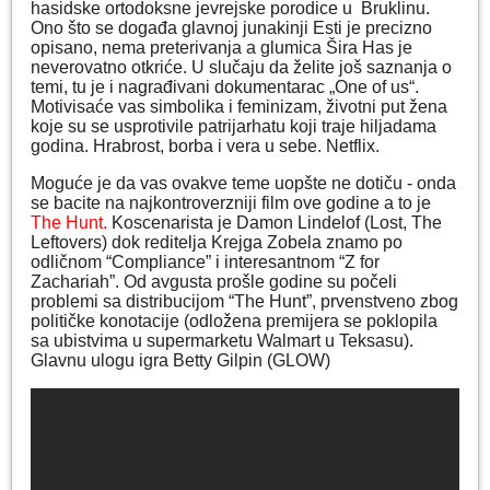
hasidske ortodoksne jevrejske porodice u Bruklinu.
Ono što se događa glavnoj junakinji Esti je precizno
opisano, nema preterivanja a glumica Šira Has je
neverovatno otkriće. U slučaju da želite još saznanja o
temi, tu je i nagrađivani dokumentarac „One of us“.
Motivisaće vas simbolika i feminizam, životni put žena
koje su se usprotivile patrijarhatu koji traje hiljadama
godina. Hrabrost, borba i vera u sebe. Netflix.
Moguće je da vas ovakve teme uopšte ne dotiču - onda
se bacite na najkontroverzniji film ove godine a to je
The Hunt.
Koscenarista je Damon Lindelof (Lost, The
Leftovers) dok reditelja Krejga Zobela znamo po
odličnom “Compliance” i interesantnom “Z for
Zachariah”. Od avgusta prošle godine su počeli
problemi sa distribucijom “The Hunt”, prvenstveno zbog
političke konotacije (odložena premijera se poklopila
sa ubistvima u supermarketu Walmart u Teksasu).
Glavnu ulogu igra Betty Gilpin (GLOW)