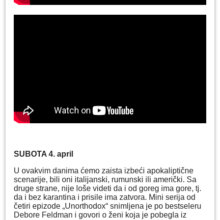
SUBOTA 4. april
U ovakvim danima ćemo zaista izbeći apokaliptične
scenarije, bili oni italijanski, rumunski ili američki. Sa
druge strane, nije loše videti da i od goreg ima gore, tj.
da i bez karantina i prisile ima zatvora. Mini serija od
četiri epizode „Unorthodox“ snimljena je po bestseleru
Debore Feldman i govori o ženi koja je pobegla iz