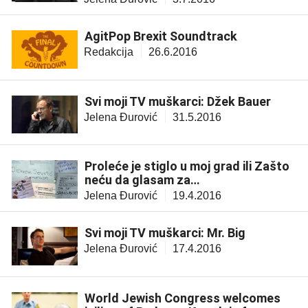
AgitPop Brexit Soundtrack
Redakcija
26.6.2016
Svi moji TV muškarci: Džek Bauer
Jelena Đurović
31.5.2016
Proleće je stiglo u moj grad ili Zašto
neću da glasam za…
Jelena Đurović
19.4.2016
Svi moji TV muškarci: Mr. Big
Jelena Đurović
17.4.2016
World Jewish Congress welcomes