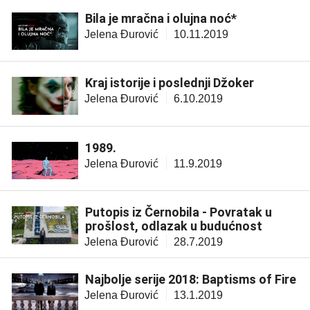
Bila je mračna i olujna noć*
Jelena Đurović
10.11.2019
Kraj istorije i poslednji Džoker
Jelena Đurović
6.10.2019
1989.
Jelena Đurović
11.9.2019
Putopis iz Černobila - Povratak u
prošlost, odlazak u budućnost
Jelena Đurović
28.7.2019
Najbolje serije 2018: Baptisms of Fire
Jelena Đurović
13.1.2019