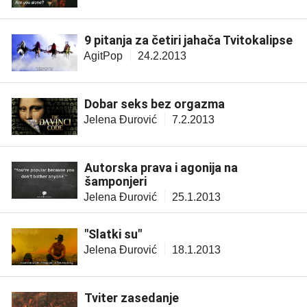
9 pitanja za četiri jahača Tvitokalipse
AgitPop
24.2.2013
Dobar seks bez orgazma
Jelena Đurović
7.2.2013
Autorska prava i agonija na
šamponjeri
Jelena Đurović
25.1.2013
"Slatki su"
Jelena Đurović
18.1.2013
Tviter zasedanje