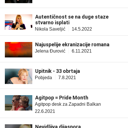
Autentičnost se na duge staze
stvarno isplati
Nikola Saveljić
14.5.2022
Najuspelije ekranizacije romana
Jelena Đurović
6.11.2021
Upitnik - 33 obrtaja
Pobjeda
7.8.2021
Agitpop = Pride Month
Agitpop desk za Zapadni Balkan
22.6.2021
Nevidljiva dijaspora