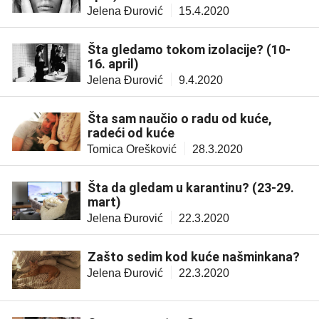
Jelena Đurović
15.4.2020
Šta gledamo tokom izolacije? (10-
16. april)
Jelena Đurović
9.4.2020
Šta sam naučio o radu od kuće,
radeći od kuće
Tomica Orešković
28.3.2020
Šta da gledam u karantinu? (23-29.
mart)
Jelena Đurović
22.3.2020
Zašto sedim kod kuće našminkana?
Jelena Đurović
22.3.2020