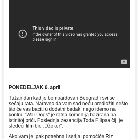
PONEDELJAK 6. april
Tužan dan kad je bombardovan Beograd i svi se
sećaju rata. Naravno da vam sad neću predložiti nešto
što će vas baciti u dodatni bedak, nego idemo na
kontru: “War Dogs” je ratna komedija bazirana na
istinitoj priči. Poslednja zezancija Toda Filipsa čiji je
sledeći film bio „Džoker“.
Ako vam je ipak potrebna i serija, pomoćiće Riz