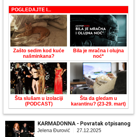
POGLEDAJTE I...
Zašto sedim kod kuće
Bila je mračna i olujna
našminkana?
noć*
Šta slušam u izolaciji
Šta da gledam u
(PODCAST)
karantinu? (23-29. mart)
KARMADONNA - Povratak otpisanog
Jelena Đurović
27.12.2025