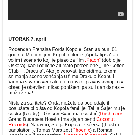
UTORAK 7. april
Rođendan Frensisa Forda Kopole. Stari as puni 81.
godinu. Moj omiljeni Kopolin film je „Apokalipsa“ ali
volim i scenario koji je pisao za film
„Paton“
(dobio je
Oskara), kao i odlične ali malo potcenjene „The Cotton
Club“ i „Dracula“. Ako je verovati tabloidima, tokom
snimanja scene venčanja u filmu Drakula Keanu i
Vinona stvarno venčali u rumunskoj pravoslavnoj crkvi,
obred je obavljen, nikad poništen, pa su i dan danas –
muž i žena!
Niste za staritete? Onda možete da pogledate ili
poslušate bilo šta od Kopola familije: Talija Šajer mu je
sestra (Rocky), Džejson Švarcman sestrić (
Rushmore
,
Grand Budapest Hotel + ima sjajan bend
Coconut
Records
). Naravno, Sofija Kopola je kćerka („Lost in
translation“), Tomas Mars zet (
Phoenix
) a Roman