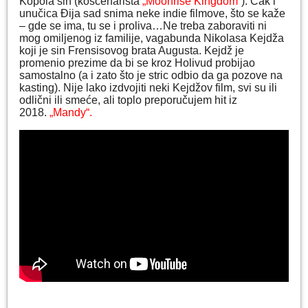
Kopola sin (koscenarista
„Moonrise Kingdom“
). Čak i
unučica Đija sad snima neke indie filmove, što se kaže
– gde se ima, tu se i proliva…Ne treba zaboraviti ni
mog omiljenog iz familije, vagabunda Nikolasa Kejdža
koji je sin Frensisovog brata Augusta. Kejdž je
promenio prezime da bi se kroz Holivud probijao
samostalno (a i zato što je stric odbio da ga pozove na
kasting). Nije lako izdvojiti neki Kejdžov film, svi su ili
odlični ili smeće, ali toplo preporučujem hit iz
2018.
„Mandy“.