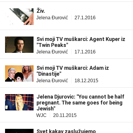
Živ.
Jelena Đurović
27.1.2016
Svi moji TV muškarci: Agent Kuper iz
"Twin Peaks"
Jelena Đurović
17.1.2016
Svi moji TV muškarci: Adam iz
"Dinastije"
Jelena Đurović
18.12.2015
Jelena Djurovic: "You cannot be half
pregnant. The same goes for being
Jewish"
WJC
20.11.2015
Svet kakav zaslužujemo