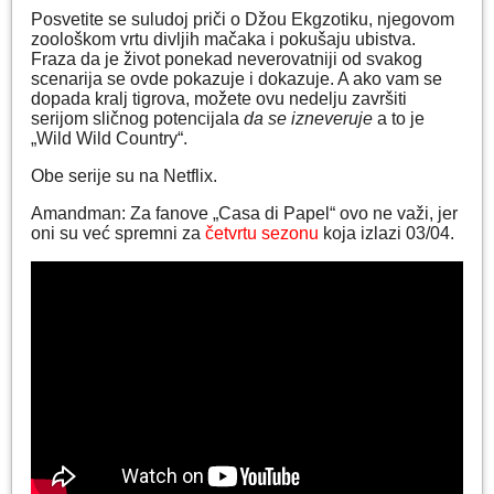
Posvetite se suludoj priči o Džou Ekgzotiku, njegovom
zoološkom vrtu divljih mačaka i pokušaju ubistva.
Fraza da je život ponekad neverovatniji od svakog
scenarija se ovde pokazuje i dokazuje. A ako vam se
dopada kralj tigrova, možete ovu nedelju završiti
serijom sličnog potencijala
da se izneveruje
a to je
„Wild Wild Country“.
Obe serije su na Netflix.
Amandman: Za fanove „Casa di Papel“ ovo ne važi, jer
oni su već spremni za
četvrtu sezonu
koja izlazi 03/04.