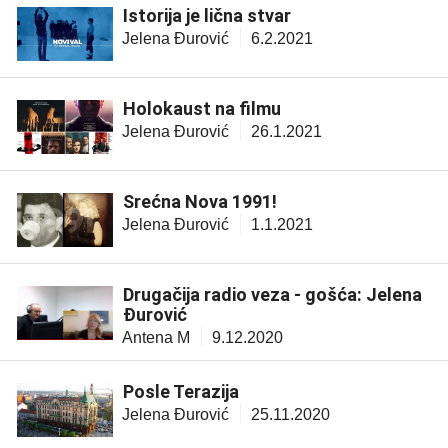
Istorija je lična stvar
Jelena Đurović
6.2.2021
Holokaust na filmu
Jelena Đurović
26.1.2021
Srećna Nova 1991!
Jelena Đurović
1.1.2021
Drugačija radio veza - gošća: Jelena
Đurović
Antena M
9.12.2020
Posle Terazija
Jelena Đurović
25.11.2020