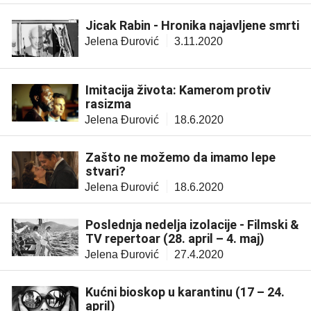
Jicak Rabin - Hronika najavljene smrti
Jelena Đurović
3.11.2020
Imitacija života: Kamerom protiv
rasizma
Jelena Đurović
18.6.2020
Zašto ne možemo da imamo lepe
stvari?
Jelena Đurović
18.6.2020
Poslednja nedelja izolacije - Filmski &
TV repertoar (28. april – 4. maj)
Jelena Đurović
27.4.2020
Kućni bioskop u karantinu (17 – 24.
april)