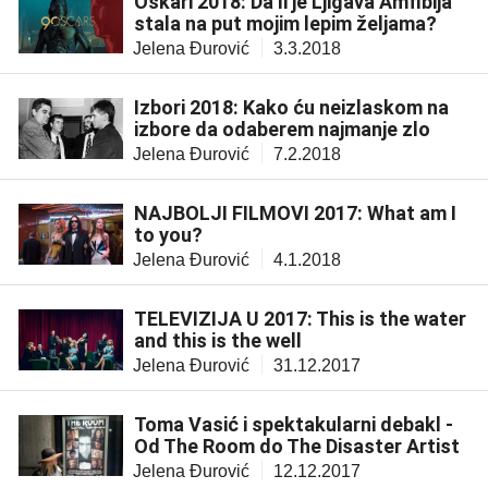
Oskari 2018: Da li je Ljigava Amfibija
stala na put mojim lepim željama?
Jelena Đurović
3.3.2018
Izbori 2018: Kako ću neizlaskom na
izbore da odaberem najmanje zlo
Jelena Đurović
7.2.2018
NAJBOLJI FILMOVI 2017: What am I
to you?
Jelena Đurović
4.1.2018
TELEVIZIJA U 2017: This is the water
and this is the well
Jelena Đurović
31.12.2017
Toma Vasić i spektakularni debakl -
Od The Room do The Disaster Artist
Jelena Đurović
12.12.2017