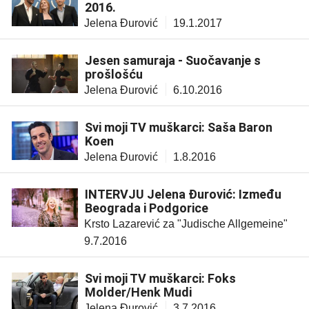
2016.
Jelena Đurović
19.1.2017
Jesen samuraja - Suočavanje s
prošlošću
Jelena Đurović
6.10.2016
Svi moji TV muškarci: Saša Baron
Koen
Jelena Đurović
1.8.2016
INTERVJU Jelena Đurović: Između
Beograda i Podgorice
Krsto Lazarević za "Judische Allgemeine"
9.7.2016
Svi moji TV muškarci: Foks
Molder/Henk Mudi
Jelena Đurović
3.7.2016