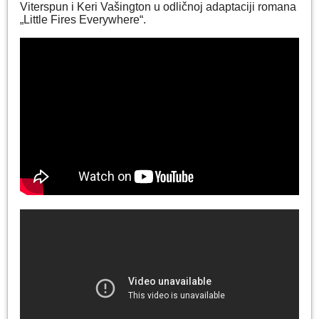
Viterspun i Keri Vašington u odličnoj adaptaciji romana
„Little Fires Everywhere“.