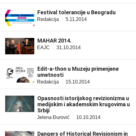
Festival tolerancije u Beogradu
Redakcija
5.11.2014
MAHAR 2014.
EAJC
31.10.2014
Edit-a-thon u Muzeju primenjene
umetnosti
Redakcija
15.10.2014
Opasnosti istorijskog revizionizma u
medijskim i akademskim krugovima u
Srbiji
Jelena Đurović
10.10.2014
Dangers of Historical Revisionism in