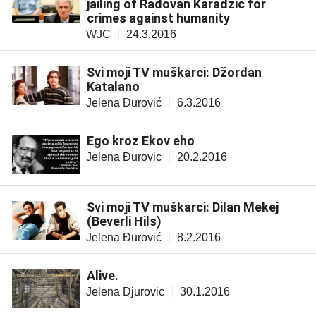
jailing of Radovan Karadzic for
crimes against humanity
WJC
24.3.2016
Svi moji TV muškarci: Džordan
Katalano
Jelena Đurović
6.3.2016
Ego kroz Ekov eho
Jelena Đurovic
20.2.2016
Svi moji TV muškarci: Dilan Mekej
(Beverli Hils)
Jelena Đurović
8.2.2016
Alive.
Jelena Djurovic
30.1.2016