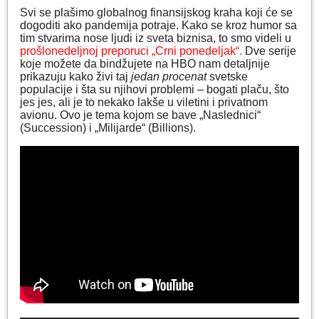
Svi se plašimo globalnog finansijskog kraha koji će se
dogoditi ako pandemija potraje. Kako se kroz humor sa
tim stvarima nose ljudi iz sveta biznisa, to smo videli u
prošlonedeljnoj preporuci „Crni ponedeljak“.
Dve serije
koje možete da bindžujete na HBO nam detaljnije
prikazuju kako živi taj
jedan procenat
svetske
populacije i šta su njihovi problemi – bogati plaču, što
jes jes, ali je to nekako lakše u viletini i privatnom
avionu. Ovo je tema kojom se bave „Naslednici“
(Succession) i „Milijarde“ (Billions).