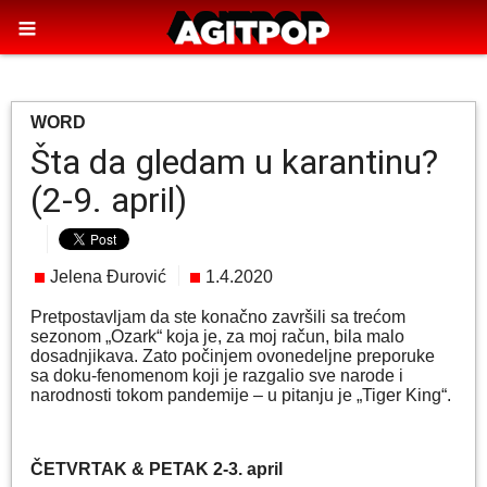
WORD
Šta da gledam u karantinu?
(2-9. april)
Jelena Đurović
1.4.2020
Pretpostavljam da ste konačno završili sa trećom
sezonom „Ozark“ koja je, za moj račun, bila malo
dosadnjikava. Zato počinjem ovonedeljne preporuke
sa doku-fenomenom koji je razgalio sve narode i
narodnosti tokom pandemije – u pitanju je „Tiger King“.
ČETVRTAK & PETAK 2
-3. april