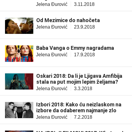
Jelena Đurović
3.11.2018
Od Mezimice do nahočeta
Jelena Đurović
23.9.2018
Baba Vanga o Emmy nagradama
Jelena Đurović
17.9.2018
Oskari 2018: Da li je Ljigava Amfibija
stala na put mojim lepim željama?
Jelena Đurović
3.3.2018
Izbori 2018: Kako ću neizlaskom na
izbore da odaberem najmanje zlo
Jelena Đurović
7.2.2018