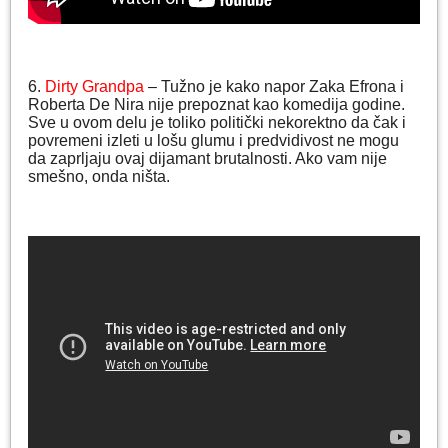
6.
Dirty Grandpa
– Tužno je kako napor Zaka Efrona i
Roberta De Nira nije prepoznat kao komedija godine.
Sve u ovom delu je toliko politički nekorektno da čak i
povremeni izleti u lošu glumu i predvidivost ne mogu
da zaprljaju ovaj dijamant brutalnosti. Ako vam nije
smešno, onda ništa.