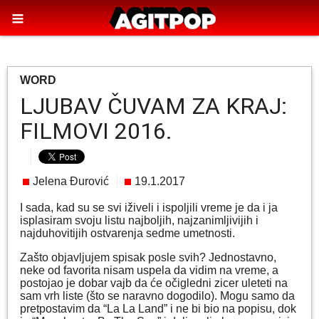
WORD
LJUBAV ČUVAM ZA KRAJ:
FILMOVI 2016.
Jelena Đurović
19.1.2017
I sada, kad su se svi iživeli i ispoljili vreme je da i ja
isplasiram svoju listu najboljih, najzanimljivijih i
najduhovitijih ostvarenja sedme umetnosti.
Zašto objavljujem spisak posle svih? Jednostavno,
neke od favorita nisam uspela da vidim na vreme, a
postojao je dobar vajb da će očigledni zicer uleteti na
sam vrh liste (što se naravno dogodilo). Mogu samo da
pretpostavim da “La La Land” i ne bi bio na popisu, dok