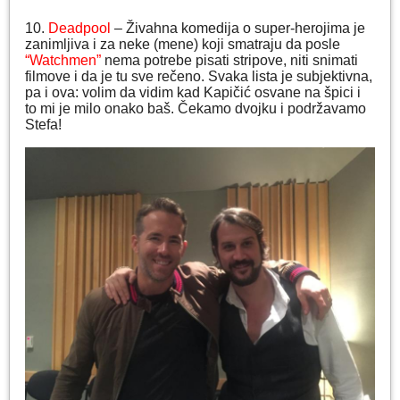
10.
Deadpool
– Živahna komedija o super-herojima je
zanimljiva i za neke (mene) koji smatraju da posle
“Watchmen”
nema potrebe pisati stripove, niti snimati
filmove i da je tu sve rečeno. Svaka lista je subjektivna,
pa i ova: volim da vidim kad Kapičić osvane na špici i
to mi je milo onako baš. Čekamo dvojku i podržavamo
Stefa!