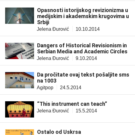
Opasnosti istorijskog revizionizma u
medijskim i akademskim krugovima u
Srbiji
Jelena Đurović
10.10.2014
Dangers of Historical Revisionism in
Serbian Media and Academic Circles
Jelena Đurović
9.10.2014
Da pročitate ovaj tekst pošaljite sms
na 1003
Agitpop
24.5.2014
“This instrument can teach”
Jelena Đurović
15.5.2014
Ostalo od Uskrsa