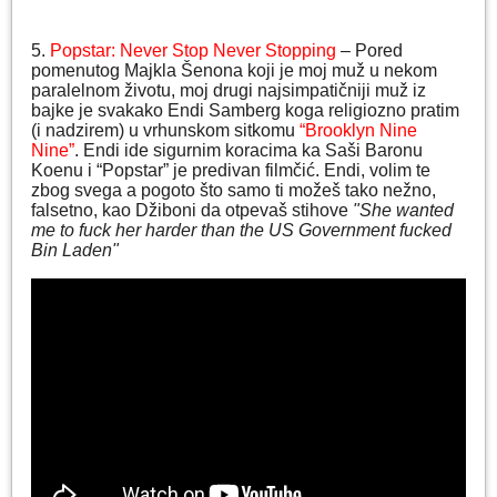
5.
Popstar: Never Stop Never Stopping
– Pored
pomenutog Majkla Šenona koji je moj muž u nekom
paralelnom životu, moj drugi najsimpatičniji muž iz
bajke je svakako Endi Samberg koga religiozno pratim
(i nadzirem) u vrhunskom sitkomu
“Brooklyn Nine
Nine”
. Endi ide sigurnim koracima ka Saši Baronu
Koenu i “Popstar” je predivan filmčić. Endi, volim te
zbog svega a pogoto što samo ti možeš tako nežno,
falsetno, kao Džiboni da otpevaš stihove
"She wanted
me to fuck her harder than the US Government fucked
Bin Laden"