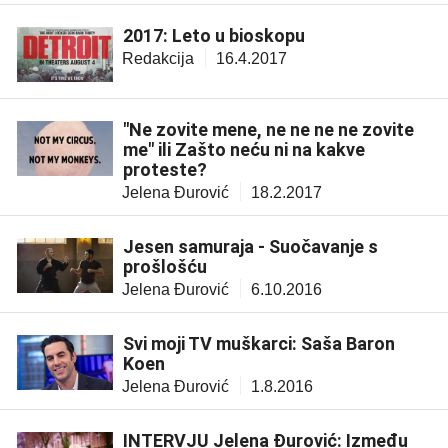
2017: Leto u bioskopu
Redakcija
16.4.2017
"Ne zovite mene, ne ne ne ne zovite
me" ili Zašto neću ni na kakve
proteste?
Jelena Đurović
18.2.2017
Jesen samuraja - Suočavanje s
prošlošću
Jelena Đurović
6.10.2016
Svi moji TV muškarci: Saša Baron
Koen
Jelena Đurović
1.8.2016
INTERVJU Jelena Đurović: Između