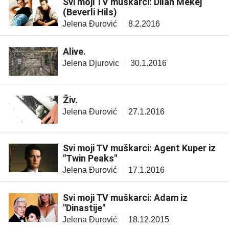
Svi moji TV muškarci: Dilan Mekej
(Beverli Hils)
Jelena Đurović
8.2.2016
Alive.
Jelena Djurovic
30.1.2016
Živ.
Jelena Đurović
27.1.2016
Svi moji TV muškarci: Agent Kuper iz
"Twin Peaks"
Jelena Đurović
17.1.2016
Svi moji TV muškarci: Adam iz
"Dinastije"
Jelena Đurović
18.12.2015