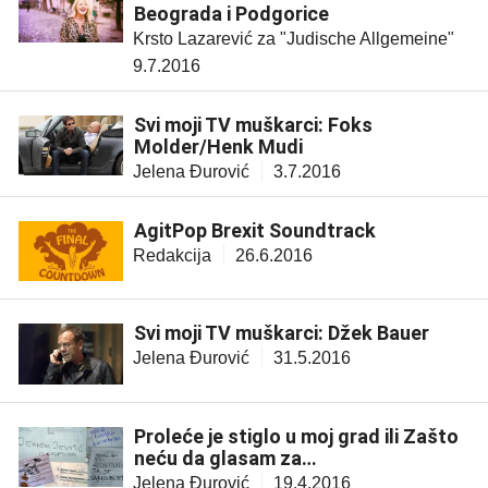
Beograda i Podgorice
Krsto Lazarević za "Judische Allgemeine"
9.7.2016
Svi moji TV muškarci: Foks
Molder/Henk Mudi
Jelena Đurović
3.7.2016
AgitPop Brexit Soundtrack
Redakcija
26.6.2016
Svi moji TV muškarci: Džek Bauer
Jelena Đurović
31.5.2016
Proleće je stiglo u moj grad ili Zašto
neću da glasam za…
Jelena Đurović
19.4.2016