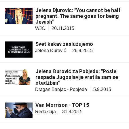
Jelena Djurovic: "You cannot be half
pregnant. The same goes for being
Jewish"
WJC
20.11.2015
Svet kakav zaslužujemo
Jelena Đurović
26.9.2015
Jelena Đurović za Pobjedu: "Posle
raspada Jugoslavije vratila sam se
otadžbini"
Dragan Banjac - Pobjeda
5.9.2015
Van Morrison - TOP 15
Redakcija
31.8.2015