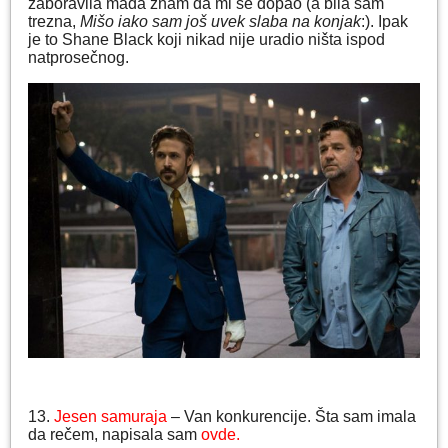
zaboravila mada znam da mi se dopao (a bila sam
trezna,
Mišo iako sam još uvek slaba na konjak
:). Ipak
je to Shane Black koji nikad nije uradio ništa ispod
natprosečnog.
13.
Jesen samuraja
– Van konkurencije. Šta sam imala
da rečem, napisala sam
ovde.