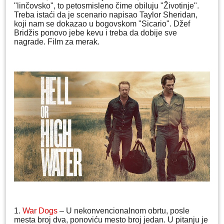
"linčovsko", to petosmisleno čime obiluju "Životinje".
Treba istaći da je scenario napisao Taylor Sheridan,
koji nam se dokazao u bogovskom "Sicario". Džef
Bridžis ponovo jebe kevu i treba da dobije sve
nagrade. Film za merak.
1.
War Dogs
– U nekonvencionalnom obrtu, posle
mesta broj dva, ponoviću mesto broj jedan. U pitanju je