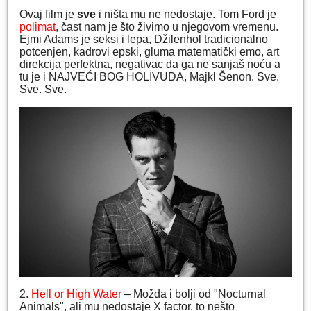
Ovaj film je
sve
i ništa mu ne nedostaje. Tom Ford je
polimat
, čast nam je što živimo u njegovom vremenu.
Ejmi Adams je seksi i lepa, Džilenhol tradicionalno
potcenjen, kadrovi epski, gluma matematički emo, art
direkcija perfektna, negativac da ga ne sanjaš noću a
tu je i NAJVEĆI BOG HOLIVUDA, Majkl Šenon. Sve.
Sve. Sve.
2.
Hell or High Water
– Možda i bolji od "Nocturnal
Animals", ali mu nedostaje X factor, to nešto