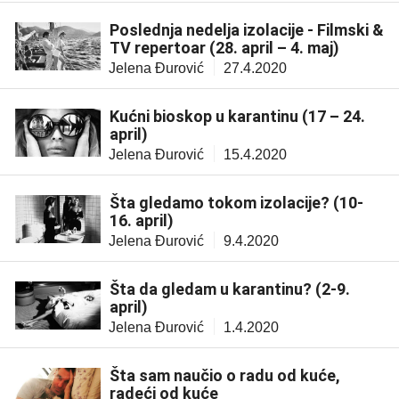
Poslednja nedelja izolacije - Filmski &
TV repertoar (28. april – 4. maj)
Jelena Đurović
27.4.2020
Kućni bioskop u karantinu (17 – 24.
april)
Jelena Đurović
15.4.2020
Šta gledamo tokom izolacije? (10-
16. april)
Jelena Đurović
9.4.2020
Šta da gledam u karantinu? (2-9.
april)
Jelena Đurović
1.4.2020
Šta sam naučio o radu od kuće,
radeći od kuće