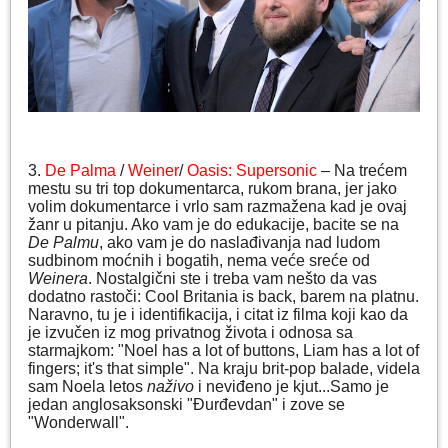
3.
De Palma
/
Weiner
/
Oasis: Supersonic
– Na trećem
mestu su tri top dokumentarca, rukom brana, jer jako
volim dokumentarce i vrlo sam razmažena kad je ovaj
žanr u pitanju. Ako vam je do edukacije, bacite se na
De Palmu
, ako vam je do naslađivanja nad ludom
sudbinom moćnih i bogatih, nema veće sreće od
Weinera
. Nostalgični ste i treba vam nešto da vas
dodatno rastoči: Cool Britania is back, barem na platnu.
Naravno, tu je i identifikacija, i citat iz filma koji kao da
je izvučen iz mog privatnog života i odnosa sa
starmajkom: "Noel has a lot of buttons, Liam has a lot of
fingers; it's that simple". Na kraju brit-pop balade, videla
sam Noela letos
naživo
i neviđeno je kjut...Samo je
jedan anglosaksonski "Đurđevdan" i zove se
"Wonderwall".