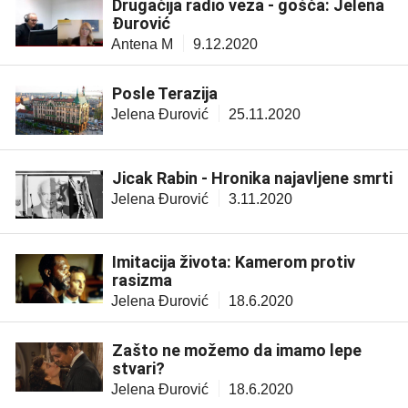
Drugačija radio veza - gošća: Jelena
Đurović
Antena M
9.12.2020
Posle Terazija
Jelena Đurović
25.11.2020
Jicak Rabin - Hronika najavljene smrti
Jelena Đurović
3.11.2020
Imitacija života: Kamerom protiv
rasizma
Jelena Đurović
18.6.2020
Zašto ne možemo da imamo lepe
stvari?
Jelena Đurović
18.6.2020