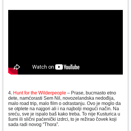
4.
Hunt for the Wilderpeople
– Prase, bucmasto etno
dete, namćorasti Sem Nil, novozelandska nedođija,
malo road trip, malo film o odrastanju. Ovo je moglo da
se otplete na najgori ali i na najbolji mogući način. Na
sreću, sve je ispalo baš kako treba. To nije Kusturica u
šumi ili slični paćenički izdrci, to je režirao čovek koji
sada radi novog “Thora”.