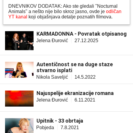
DNEVNIKOV DODATAK: Ako ste gledali "Nocturnal
Animals" a nešto nije bilo skroz jasno, ovde je
odličan
YT kanal
koji objašnjava detalje poznatih filmova.
KARMADONNA - Povratak otpisanog
Jelena Đurović
27.12.2025
Autentičnost se na duge staze
stvarno isplati
Nikola Saveljić
14.5.2022
Najuspelije ekranizacije romana
Jelena Đurović
6.11.2021
Upitnik - 33 obrtaja
Pobjeda
7.8.2021