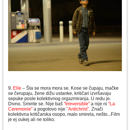
9.
Elle
– Šta se mora mora se. Kose se čupaju, mačke
se čerupaju, žene dižu ustanke, kritičari izvršavaju
sepuke posle kolektivnog orgazmiranja. U redu je.
Divno. Smirite se. Nije baš
“Irreversible”
a nije ni
“La
Ceremonie”
a pogotovo nije
"Antichrist"
. Znači
kolektivna kritičarska osopo, malo smirela, nešto...Film
je ej oukej ali ne toliko.