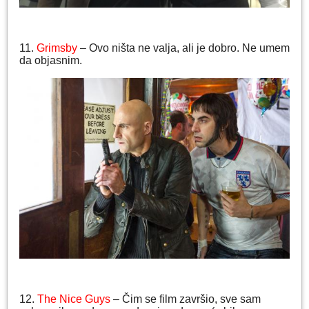
11.
Grimsby
– Ovo ništa ne valja, ali je dobro. Ne umem
da objasnim.
12.
The Nice Guys
– Čim se film završio, sve sam