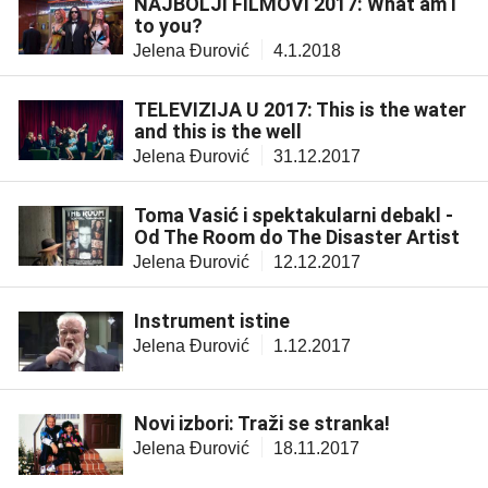
NAJBOLJI FILMOVI 2017: What am I
to you?
Jelena Đurović
4.1.2018
TELEVIZIJA U 2017: This is the water
and this is the well
Jelena Đurović
31.12.2017
Toma Vasić i spektakularni debakl -
Od The Room do The Disaster Artist
Jelena Đurović
12.12.2017
Instrument istine
Jelena Đurović
1.12.2017
Novi izbori: Traži se stranka!
Jelena Đurović
18.11.2017