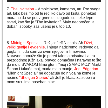
7.
The Invitation
– Ambiciozno, kamerno, art. Pre svega
art. Iako bežimo od te reči ko đavo od krsta, ponekad
moramo da se podvrgnemo. I dogode se neke lepe
stvari, kao što je “The Invitation”. Malo nedorečen, ali
dobar i spooky, zasluženo je u top 13.
8.
Midnight Special
– Režija: Jeff Nichols. Ah
Džef,
veliki genije i evgenije
. I njega nadziremo, redovno ga
guglam, luda sam za svim njegovim filmovima.
Naravno pomaže što je pored talenta prisutna i aura
prezgodnog južnjaka, pravog domaćina i naravno to što
da mu u SVAKOM filmu glumi "moj i SAMO MOJ" Majkl
Šenon i takođe moj, mada malo manje,
Joel Edgerton
.
“Midnight Special” ne dobacuje do nivoa na kome je
recimo
“Shotgun Stories”
ali Jeff je klasa za sebe i u
mom srcu ima poseban plac.