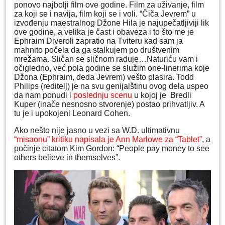
ponovo najbolji film ove godine. Film za uživanje, film
za koji se i navija, film koji se i voli. “Čiča Jevrem” u
izvođenju maestralnog Džone Hila je najupečatljiviji lik
ove godine, a velika je čast i obaveza i to što me je
Ephraim Diveroli zapratio na Tviteru kad sam ja
mahnito počela da ga stalkujem po društvenim
mrežama. Sličan se sličnom raduje…Naturiću vam i
očigledno, već pola godine se služim one-linerima koje
Džona (Ephraim, deda Jevrem) vešto plasira. Todd
Philips (reditelj) je na svu genijalštinu ovog dela uspeo
da nam ponudi i
poslednju scenu
u kojoj je Bredli
Kuper (inače nesnosno stvorenje) postao prihvatljiv. A
tu je i upokojeni Leonard Cohen.
Ako nešto nije jasno u vezi sa W.D. ultimativnu
“misaonu” kritiku napisala je Ann Marlowe za “Tablet”
, a
počinje citatom Kim Gordon: “People pay money to see
others believe in themselves”.