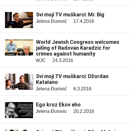
Svi moji TV muškarci: Mr. Big
Jelena Đurović
17.4.2016
World Jewish Congress welcomes
jailing of Radovan Karadzic for
crimes against humanity
WJC
24.3.2016
Svi moji TV muškarci: Džordan
Katalano
Jelena Đurović
6.3.2016
Ego kroz Ekov eho
Jelena Đurovic
20.2.2016