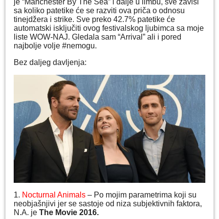
je “Manchester By The Sea” i dalje u limbu, sve zavisi
sa koliko patetike će se razviti ova priča o odnosu
tinejdžera i strike. Sve preko 42.7% patetike će
automatski isključiti ovog festivalskog ljubimca sa moje
liste WOW-NAJ. Gledala sam “Arrival” ali i pored
najbolje volje #nemogu.
Bez daljeg davljenja:
1.
Nocturnal Animals
– Po mojim parametrima koji su
neobjašnjivi jer se sastoje od niza subjektivnih faktora,
N.A. je
The Movie 2016.