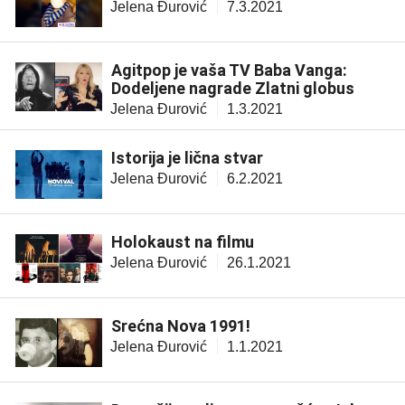
Jelena Đurović
7.3.2021
Agitpop je vaša TV Baba Vanga:
Dodeljene nagrade Zlatni globus
Jelena Đurović
1.3.2021
Istorija je lična stvar
Jelena Đurović
6.2.2021
Holokaust na filmu
Jelena Đurović
26.1.2021
Srećna Nova 1991!
Jelena Đurović
1.1.2021