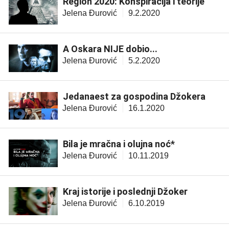
Region 2020: Konspiracija i teorije
Jelena Đurović
9.2.2020
A Oskara NIJE dobio...
Jelena Đurović
5.2.2020
Jedanaest za gospodina Džokera
Jelena Đurović
16.1.2020
Bila je mračna i olujna noć*
Jelena Đurović
10.11.2019
Kraj istorije i poslednji Džoker
Jelena Đurović
6.10.2019