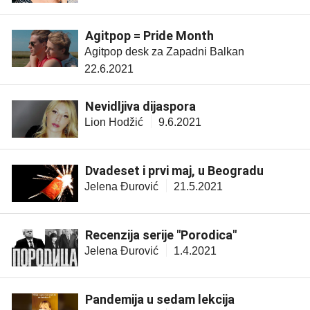
Agitpop = Pride Month
Agitpop desk za Zapadni Balkan
22.6.2021
Nevidljiva dijaspora
Lion Hodžić
9.6.2021
Dvadeset i prvi maj, u Beogradu
Jelena Đurović
21.5.2021
Recenzija serije "Porodica"
Jelena Đurović
1.4.2021
Pandemija u sedam lekcija