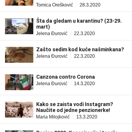
Tomica Orešković
28.3.2020
Šta da gledam u karantinu? (23-29.
mart)
Jelena Đurović
22.3.2020
Zašto sedim kod kuće našminkana?
Jelena Đurović
22.3.2020
Canzona contro Corona
Jelena Đurović
14.3.2020
Kako se zaista vodi Instagram?
Naučite od jedne penzionerke!
Maria Milojković
13.3.2020