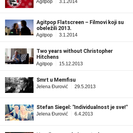
Agitpop
3.1.2014
Agitpop Flatscreen – Filmovi koji su
obeležili 2013.
Agitpop
3.1.2014
Two years without Christopher
Hitchens
Agitpop
15.12.2013
Smrt u Memfisu
Jelena Đurović
29.5.2013
Stefan Siegel: "Individualnost je sve!"
Jelena Đurović
6.4.2013