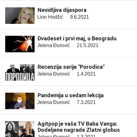
Nevidljiva dijaspora
Lion Hodžić
9.6.2021
Dvadeset i prvi maj, u Beogradu
Jelena Đurović
21.5.2021
Recenzija serije "Porodica"
Jelena Đurović
1.4.2021
Pandemija u sedam lekcija
Jelena Đurović
7.3.2021
Agitpop je vaša TV Baba Vanga:
Dodeljene nagrade Zlatni globus
Jelena Đurović
1.3.2021