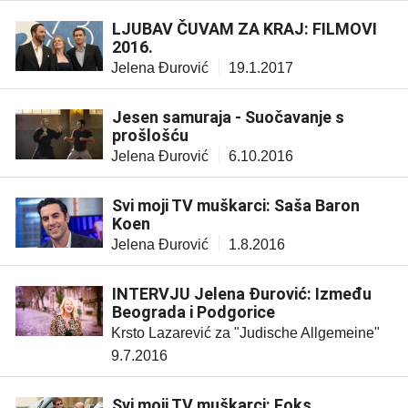
LJUBAV ČUVAM ZA KRAJ: FILMOVI
2016.
Jelena Đurović
19.1.2017
Jesen samuraja - Suočavanje s
prošlošću
Jelena Đurović
6.10.2016
Svi moji TV muškarci: Saša Baron
Koen
Jelena Đurović
1.8.2016
INTERVJU Jelena Đurović: Između
Beograda i Podgorice
Krsto Lazarević za "Judische Allgemeine"
9.7.2016
Svi moji TV muškarci: Foks