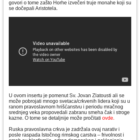
govori o tome zašto Horhe izvečeri truje monahe koji su
se dočepali Aristotela.
U ovom insertu je pomenut Sv. Jovan Zlatousti ali se
može pobrojati mnogo svetaca/crkvenih lidera koji su u
ranom pravoslavnom hrišćanstvu i periodu mračnog
srednjeg veka propovedali zabranu smeha čak i stroge
kazne. O tome se detaljnije može pročitati
ovde.
Ruska pravoslavna crkva je zadržala ovaj narativ i
posle raspada Istočnog rimskog carstva – frivolnost i