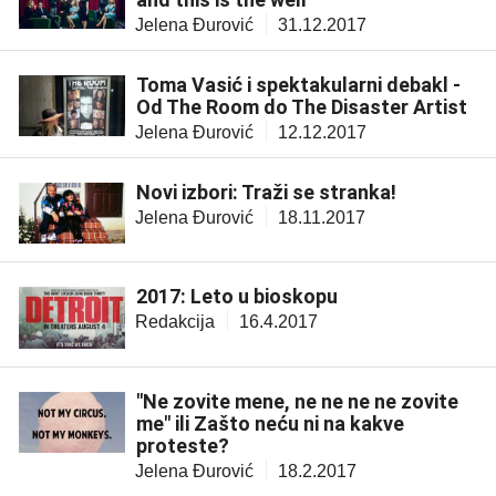
Jelena Đurović
31.12.2017
Toma Vasić i spektakularni debakl -
Od The Room do The Disaster Artist
Jelena Đurović
12.12.2017
Novi izbori: Traži se stranka!
Jelena Đurović
18.11.2017
2017: Leto u bioskopu
Redakcija
16.4.2017
"Ne zovite mene, ne ne ne ne zovite
me" ili Zašto neću ni na kakve
proteste?
Jelena Đurović
18.2.2017