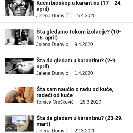
Kućni bioskop u karantinu (17 – 24.
april)
Jelena Đurović
15.4.2020
Šta gledamo tokom izolacije? (10-
16. april)
Jelena Đurović
9.4.2020
Šta da gledam u karantinu? (2-9.
april)
Jelena Đurović
1.4.2020
Šta sam naučio o radu od kuće,
radeći od kuće
Tomica Orešković
28.3.2020
Šta da gledam u karantinu? (23-29.
mart)
Jelena Đurović
22.3.2020