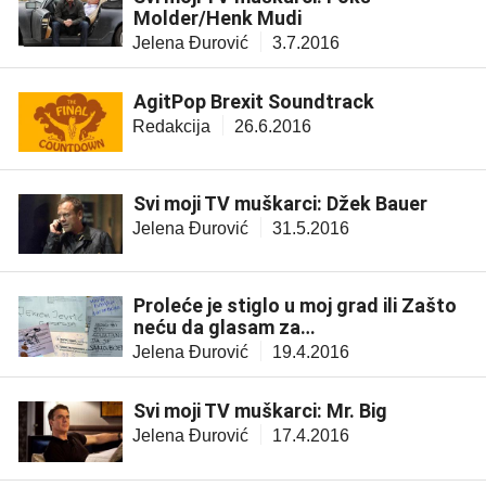
Molder/Henk Mudi
Jelena Đurović
3.7.2016
AgitPop Brexit Soundtrack
Redakcija
26.6.2016
Svi moji TV muškarci: Džek Bauer
Jelena Đurović
31.5.2016
Proleće je stiglo u moj grad ili Zašto
neću da glasam za…
Jelena Đurović
19.4.2016
Svi moji TV muškarci: Mr. Big
Jelena Đurović
17.4.2016