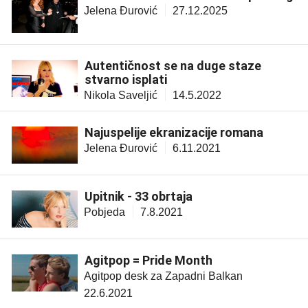
Jelena Đurović
27.12.2025
Autentičnost se na duge staze
stvarno isplati
Nikola Saveljić
14.5.2022
Najuspelije ekranizacije romana
Jelena Đurović
6.11.2021
Upitnik - 33 obrtaja
Pobjeda
7.8.2021
Agitpop = Pride Month
Agitpop desk za Zapadni Balkan
22.6.2021