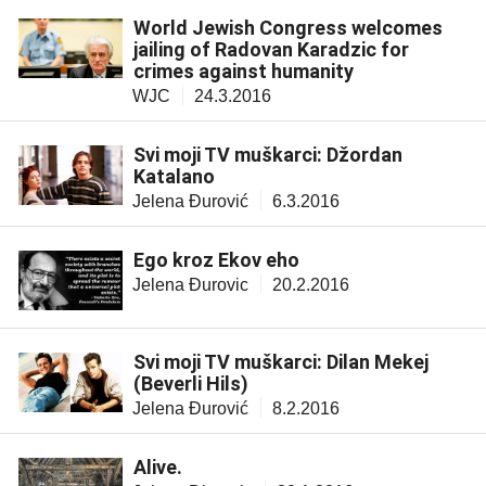
World Jewish Congress welcomes
jailing of Radovan Karadzic for
crimes against humanity
WJC
24.3.2016
Svi moji TV muškarci: Džordan
Katalano
Jelena Đurović
6.3.2016
Ego kroz Ekov eho
Jelena Đurovic
20.2.2016
Svi moji TV muškarci: Dilan Mekej
(Beverli Hils)
Jelena Đurović
8.2.2016
Alive.