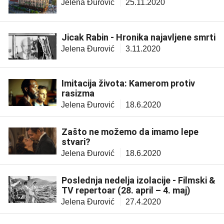
Jelena Đurović
25.11.2020
Jicak Rabin - Hronika najavljene smrti
Jelena Đurović
3.11.2020
Imitacija života: Kamerom protiv
rasizma
Jelena Đurović
18.6.2020
Zašto ne možemo da imamo lepe
stvari?
Jelena Đurović
18.6.2020
Poslednja nedelja izolacije - Filmski &
TV repertoar (28. april – 4. maj)
Jelena Đurović
27.4.2020