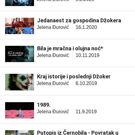
Jedanaest za gospodina Džokera
Jelena Đurović
16.1.2020
Bila je mračna i olujna noć*
Jelena Đurović
10.11.2019
Kraj istorije i poslednji Džoker
Jelena Đurović
6.10.2019
1989.
Jelena Đurović
11.9.2019
Putopis iz Černobila - Povratak u