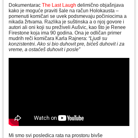
Dokumentarac
The Last Laugh
delimično objašnjava
kako je moguće praviti šale na račun Holokausta –
pomenuti komičari se uvek podsmevaju počiniocima a
nikada žrtvama. Razlika je suštinska a o njoj govore i
autori ali oni koji su preživeli Aušvic, kao što je Renee
Firestone koja ima 90 godina. Ona je odličan primer
mudrih reči komičara Karla Rajnera:
“Ljudi su
konzistentni. Ako si bio duhovit pre, bićeš duhovit i za
vreme, a ostaćeš duhovit i posle”
Mi smo svi posledica rata na prostoru bivše