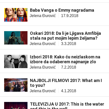
Baba Vanga o Emmy nagradama
Jelena Đurović
17.9.2018
Oskari 2018: Da li je Ljigava Amfibija
stala na put mojim lepim željama?
Jelena Đurović
3.3.2018
Izbori 2018: Kako ću neizlaskom na
izbore da odaberem najmanje zlo
Jelena Đurović
7.2.2018
NAJBOLJI FILMOVI 2017: What am I
to you?
Jelena Đurović
4.1.2018
TELEVIZIJA U 2017: This is the water
and this is the well