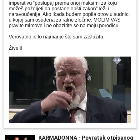
imperativu “postupaj prema onoj maksimi za koju
možeš poželjeti da postane оpšti zakon” leži i
naravoučenije: Ako ikada budem popila otrov u sudnici
u kojoj sam osuđena za ratne zločine, MOLIM VAS
pravite mimove i ne obazirite se na moju porodicu.
Verovatno je to najmanje što sam zaslužila.
Živeli!
KARMADONNA - Povratak otpisanog