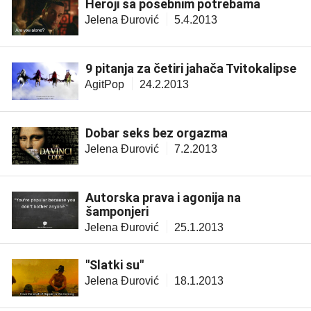
Heroji sa posebnim potrebama
Jelena Đurović
5.4.2013
9 pitanja za četiri jahača Tvitokalipse
AgitPop
24.2.2013
Dobar seks bez orgazma
Jelena Đurović
7.2.2013
Autorska prava i agonija na
šamponjeri
Jelena Đurović
25.1.2013
"Slatki su"
Jelena Đurović
18.1.2013