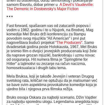
smeh su blasfemija, odraz demonskog i poklanjanje
samom Đavolu, dobar primer u
A Devil's Vaudeville:
The Demonic in Dostoevsky's Major Fiction
* * *
Fast forward, spašavam vas od zatucanih popova i
vodim u 1962. godinu i to u Njujork, na Brodvej. Mag
komedije Mel Bruks drži konferenciju za štampu
povodom svog mjuzikla “All American” i prvi put
nagoveštava budući projekat
“The Producers”.
Samo
dvadesetak godina posle Holokausta, 1967, Mel Bruks
je snimio film o dvojici jevrejskih producenata koji žele
da naprave grozan mjuzikl, bankrotiraju i uzmu novac
od osiguranja. Hit numera filma je “Springtime for
Hitler” a lajtmotivi su zezanje na račun nacizma,
homoseksualaca i drugih tabu tema.
Mela Bruksa, koji je takođe Jevrejin i veteran Drugog
svetskog rata, kritičari ne optužuju da je
malouman
već
se bave svim aspektima provokativne komedije koja je
ujedno bila i njegova prva filmska režija.
Bruks osvaja Oskara za najbolji scenario, Džin Vajdler
za najbolju sporednu ulogu. Legendarna anegdota koju