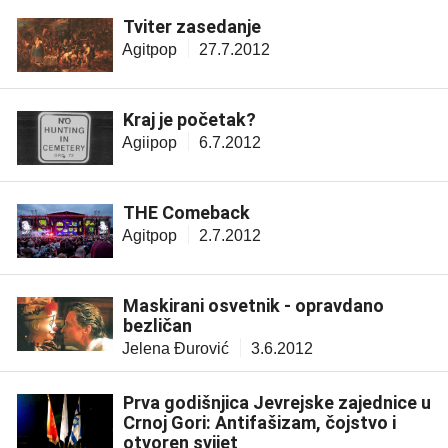
Tviter zasedanje
Agitpop
27.7.2012
Kraj je početak?
Agiipop
6.7.2012
THE Comeback
Agitpop
2.7.2012
Maskirani osvetnik - opravdano
bezličan
Jelena Đurović
3.6.2012
Prva godišnjica Jevrejske zajednice u
Crnoj Gori: Antifašizam, čojstvo i
otvoren svijet