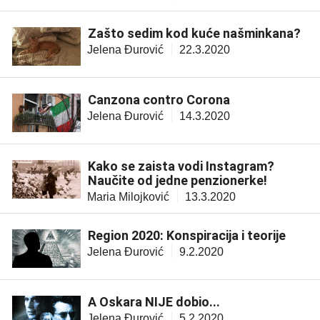
Zašto sedim kod kuće našminkana?
Jelena Đurović
22.3.2020
Canzona contro Corona
Jelena Đurović
14.3.2020
Kako se zaista vodi Instagram?
Naučite od jedne penzionerke!
Maria Milojković
13.3.2020
Region 2020: Konspiracija i teorije
Jelena Đurović
9.2.2020
A Oskara NIJE dobio...
Jelena Đurović
5.2.2020