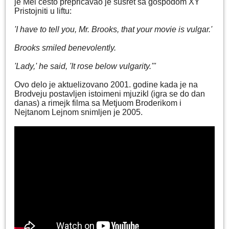
je Mel često prepričavao je susret sa gospođom XY
Pristojniti u liftu:
'I have to tell you, Mr. Brooks, that your movie is vulgar.'
Brooks smiled benevolently.
'Lady,' he said, 'It rose below vulgarity.'"
Ovo delo je aktuelizovano 2001. godine kada je na
Brodveju postavljen istoimeni mjuzikl (igra se do dan
danas) a rimejk filma sa Metjuom Broderikom i
Nejtanom Lejnom snimljen je 2005.