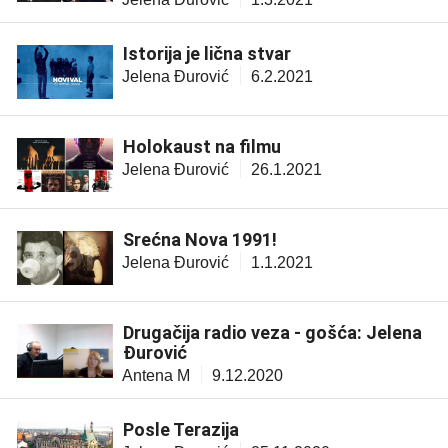
Istorija je lična stvar
Jelena Đurović
6.2.2021
Holokaust na filmu
Jelena Đurović
26.1.2021
Srećna Nova 1991!
Jelena Đurović
1.1.2021
Drugačija radio veza - gošća: Jelena
Đurović
Antena M
9.12.2020
Posle Terazija