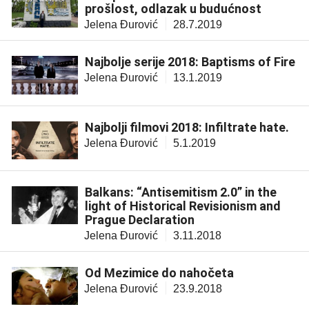
prošlost, odlazak u budućnost
Jelena Đurović
28.7.2019
Najbolje serije 2018: Baptisms of Fire
Jelena Đurović
13.1.2019
Najbolji filmovi 2018: Infiltrate hate.
Jelena Đurović
5.1.2019
Balkans: “Antisemitism 2.0” in the
light of Historical Revisionism and
Prague Declaration
Jelena Đurović
3.11.2018
Od Mezimice do nahočeta
Jelena Đurović
23.9.2018