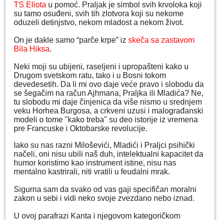
TS Eliota
u pomoć. Praljak je simbol svih krvoloka koji
su tamo osuđeni, svih tih zlotvora koji su nekome
oduzeli detinjstvo, nekom mladost a nekom život.
On je dakle samo “parče krpe” iz
skeča sa zastavom
Bila Hiksa
.
Neki moji su ubijeni, raseljeni i upropašteni kako u
Drugom svetskom ratu, tako i u Bosni tokom
devedesetih. Da li mi ovo daje veće pravo i slobodu da
se šegačim na račun Ajhmana, Praljka ili Mladića? Ne,
tu slobodu mi daje činjenica da više nismo u srednjem
veku Horhea Burgosa, a crkveni uzusi i malograđanski
modeli o tome "kako treba" su deo istorije iz vremena
pre Francuske i Oktobarske revolucije.
Iako su nas razni Miloševići, Mladići i Praljci psihički
načeli, oni nisu ubili naš duh, intelektualni kapacitet da
humor koristimo kao instrument istine, nisu nas
mentalno kastrirali, niti vratili u feudalni mrak.
Sigurna sam da svako od vas gaji specifičan moralni
zakon u sebi i vidi neko svoje zvezdano nebo iznad.
U ovoj parafrazi Kanta i njegovom kategoričkom