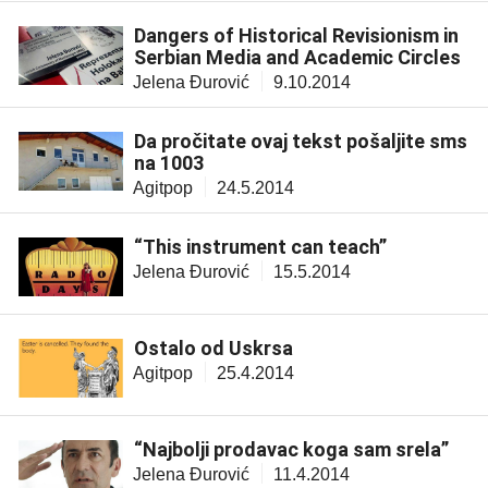
Dangers of Historical Revisionism in
Serbian Media and Academic Circles
Jelena Đurović
9.10.2014
Da pročitate ovaj tekst pošaljite sms
na 1003
Agitpop
24.5.2014
“This instrument can teach”
Jelena Đurović
15.5.2014
Ostalo od Uskrsa
Agitpop
25.4.2014
“Najbolji prodavac koga sam srela”
Jelena Đurović
11.4.2014