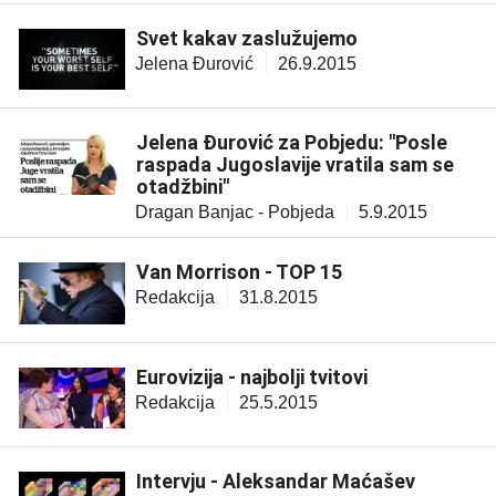
Svet kakav zaslužujemo
Jelena Đurović
26.9.2015
Jelena Đurović za Pobjedu: "Posle
raspada Jugoslavije vratila sam se
otadžbini"
Dragan Banjac - Pobjeda
5.9.2015
Van Morrison - TOP 15
Redakcija
31.8.2015
Eurovizija - najbolji tvitovi
Redakcija
25.5.2015
Intervju - Aleksandar Maćašev