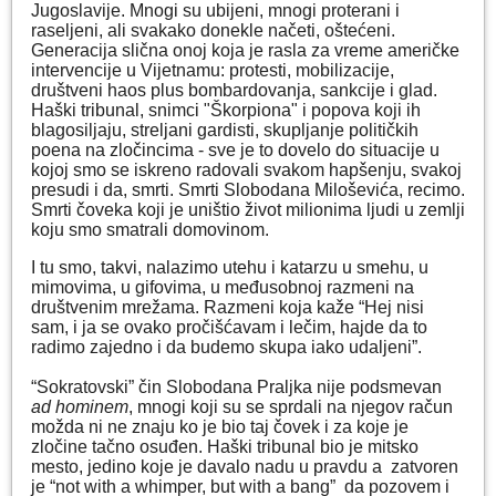
Jugoslavije. Mnogi su ubijeni, mnogi proterani i
raseljeni, ali svakako donekle načeti, oštećeni.
Generacija slična onoj koja je rasla za vreme američke
intervencije u Vijetnamu: protesti, mobilizacije,
društveni haos plus bombardovanja, sankcije i glad.
Haški tribunal, snimci "Škorpiona" i popova koji ih
blagosiljaju, streljani gardisti, skupljanje političkih
poena na zločincima - sve je to dovelo do situacije u
kojoj smo se iskreno radovali svakom hapšenju, svakoj
presudi i da, smrti. Smrti Slobodana Miloševića, recimo.
Smrti čoveka koji je uništio život milionima ljudi u zemlji
koju smo smatrali domovinom.
I tu smo, takvi, nalazimo utehu i katarzu u smehu, u
mimovima, u gifovima, u međusobnoj razmeni na
društvenim mrežama. Razmeni koja kaže “Hej nisi
sam, i ja se ovako pročišćavam i lečim, hajde da to
radimo zajedno i da budemo skupa iako udaljeni”.
“Sokratovski” čin Slobodana Praljka nije podsmevan
ad hominem
, mnogi koji su se sprdali na njegov račun
možda ni ne znaju ko je bio taj čovek i za koje je
zločine tačno osuđen. Haški tribunal bio je mitsko
mesto, jedino koje je davalo nadu u pravdu a zatvoren
je “not with a whimper, but with a bang” da pozovem i