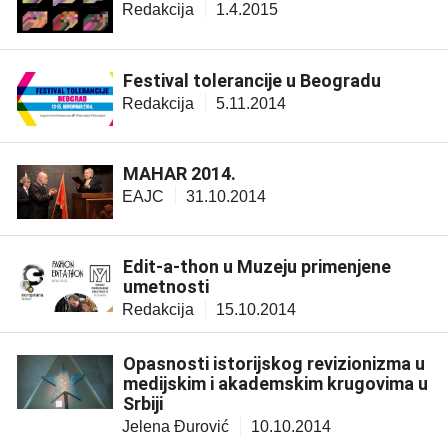
Redakcija
1.4.2015
Festival tolerancije u Beogradu
Redakcija
5.11.2014
MAHAR 2014.
EAJC
31.10.2014
Edit-a-thon u Muzeju primenjene
umetnosti
Redakcija
15.10.2014
Opasnosti istorijskog revizionizma u
medijskim i akademskim krugovima u
Srbiji
Jelena Đurović
10.10.2014