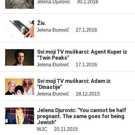
Jelena Djurovic
30.1.2016
Živ.
Jelena Đurović
27.1.2016
Svi moji TV muškarci: Agent Kuper iz
"Twin Peaks"
Jelena Đurović
17.1.2016
Svi moji TV muškarci: Adam iz
"Dinastije"
Jelena Đurović
18.12.2015
Jelena Djurovic: "You cannot be half
pregnant. The same goes for being
Jewish"
WJC
20.11.2015