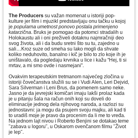
The Producers
su važan momenat u istoriji pop-
kulture jer film i mjuzikl predstavljaju onu tačku u kojoj
je
popularna
umetnost ponovo postala primenjeno
katarzična
. Bruks je pomogao da potomci stradalih u
Holokaustu ali i oni preživeli dotaknu najmračniji deo
svog života, ali i da budu sretni što su tu, zajedno u
sali…Kroz suze od smeha su lako mogli da shvate
koliko neduhovito, banalno i kič je bilo to zlo koje ih je
uništavalo, da pogledaju krvnika u lice i kažu “Hej, ti si
mrtav, a mi smo ovde i nasmejani”.
Ovakvim terapeutskim tretmanom najvećeg zločina u
istoriji čovečanstva služili su se i Vudi Alen, Leri Dejvid,
Sara Silverman i Leni Brus, da pomenem samo neke.
Jasno je da jevrejski komičari imaju lakši prolaz kada
je u pitanju šala na račun onih koji su doveli do
eliminacije jednog dela njihovog naroda, a razlozi su
jednostavni: ja mogu da psujem svoju majku, ali kad ti
to uradiš moje je pravo da procenim da li me to vređa.
Na jednom lajt nivou i Roberto Benjini se dotakao teme
"zabava u logoru", u Oskarom ovenčanom filmu "Život
je lep".