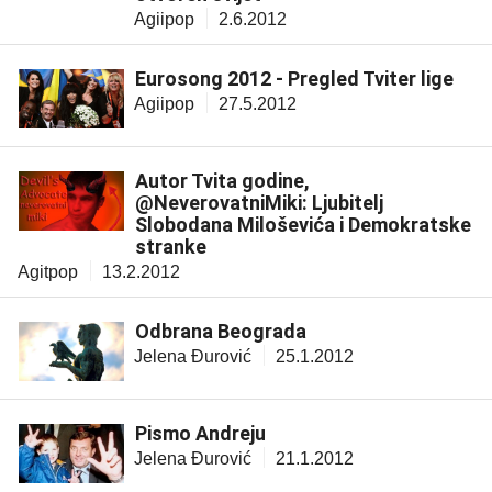
Agiipop
2.6.2012
Eurosong 2012 - Pregled Tviter lige
Agiipop
27.5.2012
Autor Tvita godine,
@NeverovatniMiki: Ljubitelj
Slobodana Miloševića i Demokratske
stranke
Agitpop
13.2.2012
Odbrana Beograda
Jelena Đurović
25.1.2012
Pismo Andreju
Jelena Đurović
21.1.2012