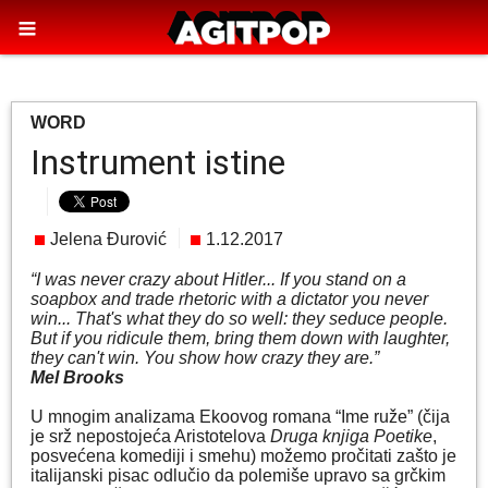
WORD
Instrument istine
Jelena Đurović
1.12.2017
“I was never crazy about Hitler... If you stand on a
soapbox and trade rhetoric with a dictator you never
win... That's what they do so well: they seduce people.
But if you ridicule them, bring them down with laughter,
they can't win. You show how crazy they are.”
Mel Brooks
U mnogim analizama Ekoovog romana “Ime ruže” (čija
je srž nepostojeća Aristotelova
Druga knjiga Poetike
,
posvećena komediji i smehu) možemo pročitati zašto je
italijanski pisac odlučio da polemiše upravo sa grčkim