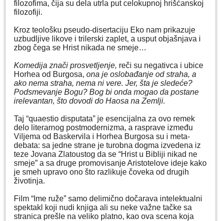
filozofima, čija su dela utrla put celokupnoj hrišćanskoj
filozofiji.
Kroz teološku pseudo-disertaciju Eko nam prikazuje
uzbudljive likove i trilerski zaplet, a usput objašnjava i
zbog čega se Hrist nikada ne smeje…
Komedija znači prosvetljenje,
reči su negativca i ubice
Horhea od Burgosa,
ona je oslobađanje od straha, a
ako nema straha, nema ni vere. Jer, šta je sledeće?
Podsmevanje Bogu? Bog bi onda mogao da postane
irelevantan, što dovodi do Haosa na Zemlji.
Taj “quaestio disputata” je esencijalna za ovo remek
delo literarnog postmodernizma, a rasprave između
Viljema od Baskervila i Horhea Burgosa su i meta-
debata: sa jedne strane je turobna dogma izvedena iz
teze Jovana Zlatoustog da se “Hrist u Bibliji nikad ne
smeje” a sa druge promovisanje Aristotelove ideje kako
je smeh upravo ono što razlikuje čoveka od drugih
životinja.
Film “Ime ruže” samo delimično dočarava intelektualni
spektakl koji nudi knjiga ali su neke važne tačke sa
stranica prešle na veliko platno, kao ova scena koja