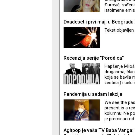
Đurović, rođena
istoimene emisi
Beogradu i poli
pod definiciju 
Dvadeset i prvi maj, u Beogradu
Tekst objavljen
Recenzija serije "Porodica"
Hapšenje Miloš
drugarima, član
koja se bavila 
žestina:) i cel
iskobeljali iz k
sad samo dao S
Pandemija u sedam lekcija
odgovorila: „Ajd
We see the pas
present is a re
kolumnu: Ne poz
je preminuo od 
pisao drugačije
sam ušla na ter
Agitpop je vaša TV Baba Vanga: