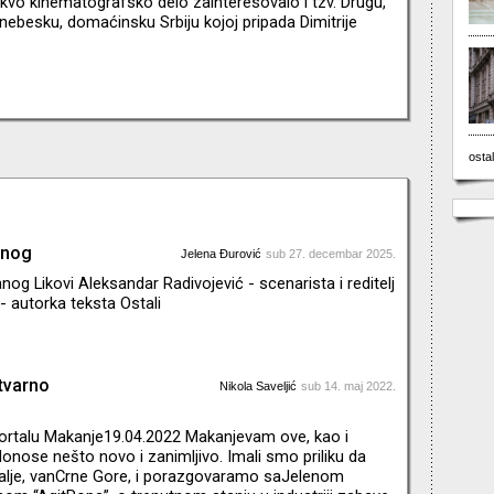
kvo kinematografsko delo zainteresovalo i tzv. Drugu,
i nebesku, domaćinsku Srbiju kojoj pripada Dimitrije
ostal
anog
Jelena Đurović
sub 27. decembar 2025.
nog Likovi Aleksandar Radivojević - scenarista i reditelj
- autorka teksta Ostali
tvarno
Nikola Saveljić
sub 14. maj 2022.
portalu Makanje19.04.2022 Makanjevam ove, kao i
donose nešto novo i zanimljivo. Imali smo priliku da
lje, vanCrne Gore, i porazgovaramo saJelenom