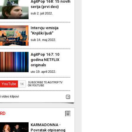
AgitPop 168: 15 novih
serija (prvi deo)
sub 2. juli 2022.
Intervju-emisija
"Knjiški ljudi"
sub 14. maj 2022.
AgitPop 167: 10
godina NETFLIX
originals
uto 19. april 2022.
SUBSCRIBE TO AGITPOP TV
ON YOUTUBE
i video klipovi
RD
KARMADONNA -
Povratak otpisanog