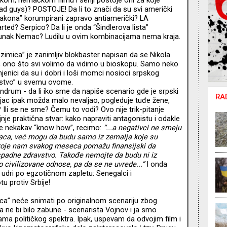
ad guys)? POSTOJE! Da li to znači da su svi američki
 zakona” korumpirani zapravo antiamerički? LA
ted? Serpico? Da li je onda “Šindlerova lista”
ji junak Nemac? Ludilu u ovim kombinacijama nema kraja.
imica” je zanimljiv blokbaster napisan da se Nikola
ma, ono što svi volimo da vidimo u bioskopu. Samo neko
enici da su i dobri i loši momci nosioci srpskog
rpstvo” u svemu ovome.
ndrum - da li iko sme da napiše scenario gde je srpski
RA
icajac ipak možda malo nevaljao, pogleduje tuđe žene,
a? Ili se ne sme? Čemu to vodi? Ovo nije trik-pitanje
jnje praktična stvar: kako napraviti antagonistu i odakle
e nekakav “know how”, recimo:
“...a negativci ne smeju
vaca, već mogu da budu samo iz zemalja koje su
a koje nam svakog meseca pomažu finansijski da
spadne zdravstvo. Takođe nemojte da budu ni iz
civilizovane odnose, pa da se ne uvrede...”
I onda
 udri po egzotičnom zapletu: Senegalci i
 protiv Srbije!
ca” neće snimati po originalnom scenariju zbog
a ne bi bilo zabune - scenarista Vojnov i ja smo
ama političkog spektra. Ipak, uspevam da odvojim film i