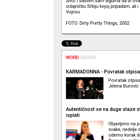
život i sasvim sam sigurna da bi ova
izdajničku Srbiju kojoj pripadam, ali 
Vojnov.
FOTO: Dirty Pretty Things, 2002.
WORD
ARHIVA
KARMADONNA - Povratak otpis
Povratak otpisa
Jelena Đurović 
Autentičnost se na duge staze s
isplati
Objavljeno na 
svake, nedelje 
odemo korak da