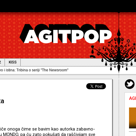
2
KISS
AG
ta
e tiče onoga čime se bavim kao autorka zabavno-
u MONDO, pa ću zato pokušati da raščivijam sve