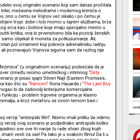
elio svoj originalni scenario koji sam danas pročitala.
i triler, mešavina melodrame i modernog krimića o
i, ono u čemu se Vojnov već iskalio i po čemu je
trijevi tropi: dobri i loši momci u tajnim službama, brza
kog srca kao i bolnice koje imaju specijalno mesto u
ti kritika, ona bi prvenstveno bila ka poziciji ženskih
 samo objekat ili moneta za potkusurivanje. Ali,
rotan pol ornament koji pokreće adrenalinsku radnju.
ali poznavajući Vojnova sigurna sam da razlog nije
Mezimica” (u originalnom scenariju) podsećala da je
ssover između recimo umetničkog i intimnog “
Dirty
cenario je pisao sjajni Stiven Najt (Eastern Promises,
ika kao što su
“Ransom”
Rona Hauarda i
“The Last Boy
mogao bi da zadovolji kriterijume komercijalne
nu funkciju - problem trgovine organima je klasno
 zemalja, a kroz metaforu se ovom temom bavi i
ostal
 verziji “antisrpski film”. Nismo imali priliku da vidimo
j verziji ovaj scenario je podjednako antirspski koliko
pripadnici sve ove tri nacije tu rade stvari zbog kojih
j, imam vesti za vas! Pa tako je u svakom filmu! Da li u
m, nemačkom filmu i seriji postoje oni za koje