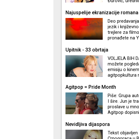
Đurović, uredni
sedmoj sili kao 
začeća njene em
Najuspelije ekranizacije romana
Podgorice. Objav
Deo predavanja 
jezik i književ
trejlere za fil
pronađete na Y
svemiru" jer je
pripreme scenari
Upitnik - 33 obrtaja
VOLJELA BIH D
možete pogleda
emisiju o kinem
agitpopkultura n
tribina i inter
filmske i TV nov
Agitpop = Pride Month
Piše: Grupa au
I šire. Jun je t
proslave u mn
Agitpop dopisniš
Nevidljiva dijaspora
Tekst objavljen
Crnogoraca u Be