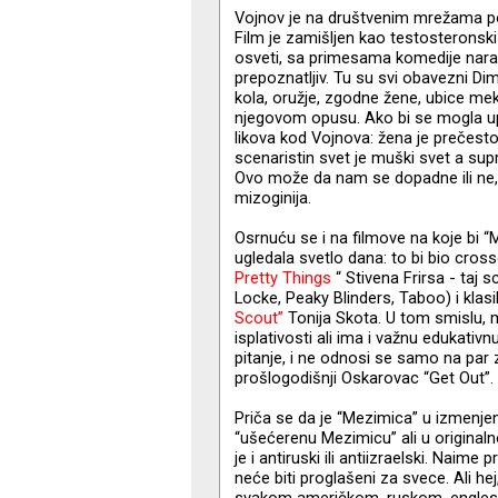
Vojnov je na društvenim mrežama pod
Film je zamišljen kao testosteronsk
osveti, sa primesama komedije narav
prepoznatljiv. Tu su svi obavezni Dimi
kola, oružje, zgodne žene, ubice me
njegovom opusu. Ako bi se mogla uputi
likova kod Vojnova: žena je prečesto
scenaristin svet je muški svet a sup
Ovo može da nam se dopadne ili ne, 
mizoginija.
Osrnuću se i na filmove na koje bi “
ugledala svetlo dana: to bi bio cro
Pretty Things
“ Stivena Frirsa - taj s
Locke, Peaky Blinders, Taboo) i klas
Scout”
Tonija Skota. U tom smislu, 
isplativosti ali ima i važnu edukativ
pitanje, i ne odnosi se samo na par
prošlogodišnji Oskarovac “Get Out”.
Priča se da je “Mezimica” u izmenjenoj
“ušećerenu Mezimicu” ali u originalno
je i antiruski ili antiizraelski. Naime 
neće biti proglašeni za svece. Ali he
svakom američkom, ruskom, englesko