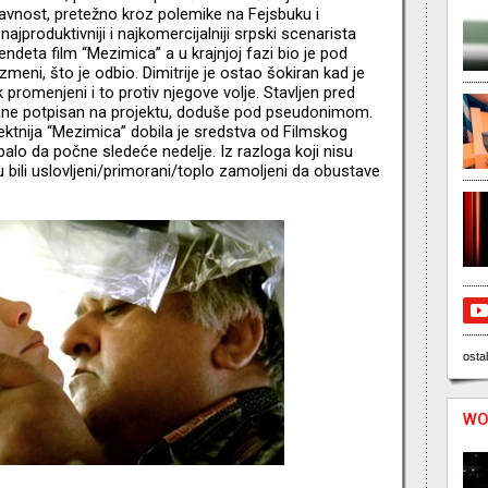
avnost, pretežno kroz polemike na Fejsbuku i
ajproduktivniji i najkomercijalniji srpski scenarista
ndeta film “Mezimica” a u krajnjoj fazi bio je pod
meni, što je odbio. Dimitrije je ostao šokiran kad je
k promenjeni i to protiv njegove volje. Stavljen pred
stane potpisan na projektu, doduše pod pseudonimom.
rektnija “Mezimica” dobila je sredstva od Filmskog
balo da počne sledeće nedelje. Iz razloga koji nisu
su bili uslovljeni/primorani/toplo zamoljeni da obustave
ostal
WO