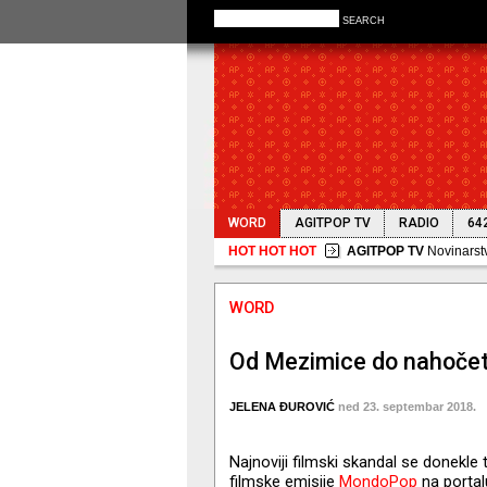
SEARCH
WORD
AGITPOP TV
RADIO
64
HOT HOT HOT
WORD
Od Mezimice do nahoče
JELENA ĐUROVIĆ
ned 23. septembar 2018.
Najnoviji filmski skandal se donekl
filmske emisije
MondoPop
na portal