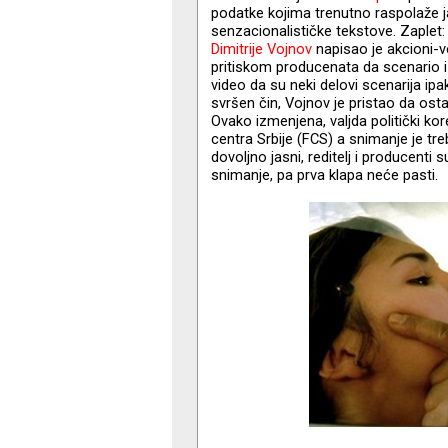
podatke kojima trenutno raspolaže j
senzacionalističke tekstove. Zaplet: n
Dimitrije Vojnov
napisao je akcioni-ve
pritiskom producenata da scenario iz
video da su neki delovi scenarija ipa
svršen čin, Vojnov je pristao da o
Ovako izmenjena, valjda politički ko
centra Srbije (FCS) a snimanje je tre
dovoljno jasni, reditelj i producenti 
snimanje, pa prva klapa neće pasti.