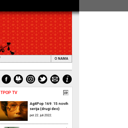
O NAMA
ITPOP TV
AgitPop 169: 15 novih
serija (drugi deo)
pet 22. juli 2022.