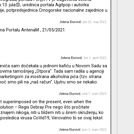
 13. jula😍, urednica portala Agitpop i autorka
je, potpredsjednica Crnogorske nacionalne zajednice u
tička aktivistkinja. “Hajde prvo da definišemo ko spada
„Crnogorci u Beogradu“. Rekla bih da su t
Jelena Đurović
pet 21. maj 2021.
 na Portalu AntenaM , 21/05/2021.
Jelena Đurović
čet 1. april 2021.
evića sam dočekala u jednom kafiću u Novom Sadu sa
ovima tamošnjeg „Otpora“. Tada sam radila u agenciji
marketingom za inostrana alkoholna pića (tzv. strana
u noć smo pili na „naš račun“. Ujutru smo se nekako
afane a jedan Vojvođanin je duhovito rekao „ E ja bih ga
arajlijama“. Poslednjim iskrama čiste svesti sam
Jelena Đurović
ned 7. mart 2021.
e, pa oni kako su fini skuvali bi mu kaficu“. Na
t superimposed on the present, even when the
volution – Regis Debray Pre nego što pročitate
najem nikoga, niti u bližem niti u širem okruženju, ko
posledica virusa CoVid19, Verovatno bi se ovaj tekst
 u slučaju da nije bilo tako. Start Osmog marta 2020.
minal ljubljanskog aerodroma „Jože Pučnik“. Sat
Jelena Đurović
pon 1. mart 2021.