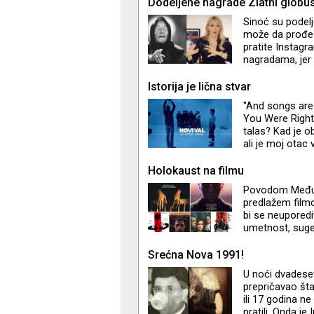
vremena rani
Dodeljene nagrade Zlatni globu
Sinoć su podelj
može da prođe 
pratite Instag
nagradama, jer 
fenomenalnoj R
objavim samo I
Istorija je lična stvar
videla, ali evo
"And songs are 
You Were Right 
talas? Kad je 
ali je moj otac v
Holokaust na filmu
Povodom Međun
predlažem filmo
bi se neuporedi
umetnost, sugeri
pojave koji su 
upozoravaju na 
Srećna Nova 1991!
na oprezu i zlo 
U noći dvadese
kinematografiji
prepričavao šta
ili 17 godina n
pratili. Onda je