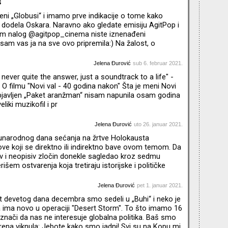
s
eni „Globusi“ i imamo prve indikacije o tome kako
dodela Oskara. Naravno ako gledate emisiju AgitPop i
ram nalog @agitpop_cinema niste iznenađeni
sam vas ja na sve ovo pripremila:) Na žalost, o
osamund Pike i filmu „I Care a Lot“ sam uspela da
nstagram tekstić...Neke od filmova još uvek nisam
Jelena Đurović
sub 6. februar 2021.
 o čemu sam govorila u emisijama u poslednjih n
never quite the answer, just a soundtrack to a life" -
O filmu "Novi val - 40 godina nakon" Šta je meni Novi
objavljen „Paket aranžman“ nisam napunila osam godina
eliki muzikofil i pr
Jelena Đurović
uto 26. januar 2021.
arodnog dana sećanja na žrtve Holokausta
ve koji se direktno ili indirektno bave ovom temom. Da
v i neopisiv zločin donekle sagledao kroz sedmu
šem ostvarenja koja tretiraju istorijske i političke
prethodile Holokaustu, kao i dela koja metaforama
neukroćenu istoriju koja se ponavlja. Treba stalno biti
Jelena Đurović
pet 1. januar 2021.
je neuništivo , poručuju nam ovi scenaristi i reditelji. U
t devetog dana decembra smo sedeli u „Buhi“ i neko je
 nam je za tumačenje istorijskih događaj
 ima novo u operaciji "Desert Storm". To što imamo 16
e znači da nas ne interesuje globalna politika. Baš smo
 Irena viknula: Jebote kako smo jadni! Svi su na Kopu mi