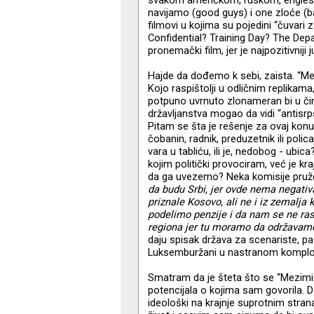
navijamo (good guys) i one zloće (b
filmovi u kojima su pojedini “čuvari
Confidential? Training Day? The Depar
pronemački film, jer je najpozitivni
Hajde da dođemo k sebi, zaista. “Mez
Kojo raspištolji u odličnim replika
potpuno uvrnuto zlonameran bi u činj
državljanstva mogao da vidi “antis
Pitam se šta je rešenje za ovaj konu
čobanin, radnik, preduzetnik ili pol
vara u tabliću, ili je, nedobog - ubic
kojim politički provociram, već je kra
da ga uvezemo? Neka komisije pruž
da budu Srbi, jer ovde nema negati
priznale Kosovo, ali ne i iz zemalj
podelimo penzije i da nam se ne ra
regiona jer tu moramo da održavamo 
daju spisak država za scenariste, pa
Luksemburžani u nastranom komplotu
Smatram da je šteta što se “Mezimi
potencijala o kojima sam govorila. D
ideološki na krajnje suprotnim stran