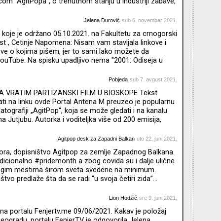
com “AgitPopa”, o trenutnom stanju u industriji zabave,
inspiraciji i pokretaču, ali i tome kako je došlo do
isije. Jelenaživi između Beograda, Kovačice i
Jelena Đurović
sub 6. novembar 2021.
ila je dva romana (“Kraljevstvo” i “30. februar”) , na
koje je održano 05.10.2021. na Fakultetu za crnogorski
nost , Cetinje Napomena: Nisam vam stavljala linkove i
move o kojima pišem, jer to sami lako možete da
ouTube. Na spisku upadljivo nema "2001: Odiseja u
 rad na ovom delu bio specifičan (knjiga je pisana tokom
ja, a proistekla je iz kratke priče "The S
Pobjeda
sub 7. avgust 2021.
A VRATIM PARTIZANSKI FILM U BIOSKOPE Tekst
ti na linku ovde Portal Antena M preuzeo je popularnu
atografiji „AgitPop“, koja se može gledati i na kanalu
a Jutjubu. Autorka i voditeljka više od 200 emisija,
vjua Jelena Đurović, u nekoliko minuta gledaocima servira
osti i utiske, intervjue sa poznatim sineastima,
Agitpop desk za Zapadni Balkan
uto 22. juni 2021.
tora, dopisništvo Agitpop za zemlje Zapadnog Balkana.
radicionalno #pridemonth a zbog covida su i dalje ulične
ogim mestima širom sveta svedene na minimum.
tvo predlaže šta da se radi “u svoja četiri zida”...
Lion Hodžić
sre 9. juni 2021.
 na portalu Fenjertv.me 09/06/2021. Kakav je položaj
ogradu, portalu FenjerTV je odgovorila Jelena