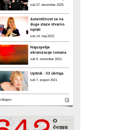
sub 27. decembar 2025.
Autentičnost se na
duge staze stvarno
isplati
sub 14. maj 2022.
Najuspelije
ekranizacije romana
sub 6. novembar 2021.
Upitnik - 33 obrtaja
sub 7. avgust 2021.
i blogovi