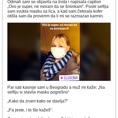
Odmah sam se objavila na Insta i napisala caption
„Ovo je super, ne moram da se šminkam“. Posle selfija
sam svukla masku sa lica, a kad sam čekirala kofer
otišla sam da proverim da li mi se razmazao karmin.
Par sati kasnije sam u Beogradu a muž mi kaže: „Na
selfiju si stavila masku pogrešno“
„Kako da znam kako se stavlja?“
„Pa jeste, i to što kažeš“.