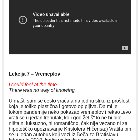
Lekcija 7 – Vremeplov
I could feel at the time
There was no way of knowing
U mašti sam se često vraćala na jednu sliku iz prošlosti
koja je toliko plastična i gotovo opipljiva. Da mi je
tokom pandemije neko pokazao vremeplov i rekao „evo
vrati se u jedan trenutak, koji god želiš“ to ne bi bilo
ništa ni luksuzno, ni romantično, čak nije vezano ni za
hipotetičko upoznavanje Kristofera Hičensa:) Vratila bih
se u jedan autobus koji vozi iz Beča za Bratislavu,