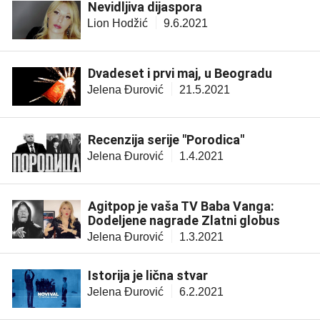
Nevidljiva dijaspora
Lion Hodžić
9.6.2021
Dvadeset i prvi maj, u Beogradu
Jelena Đurović
21.5.2021
Recenzija serije "Porodica"
Jelena Đurović
1.4.2021
Agitpop je vaša TV Baba Vanga:
Dodeljene nagrade Zlatni globus
Jelena Đurović
1.3.2021
Istorija je lična stvar
Jelena Đurović
6.2.2021