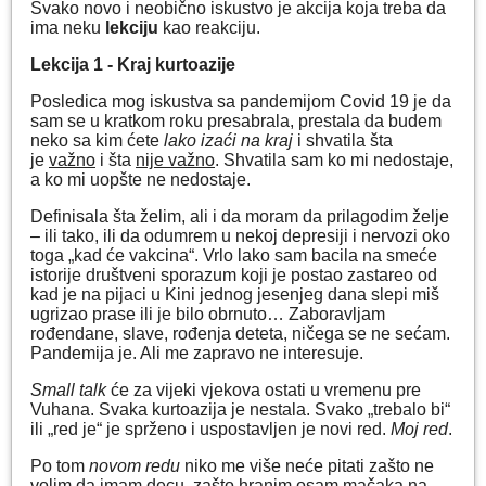
Svako novo i neobično iskustvo je akcija koja treba da
ima neku
lekciju
kao reakciju.
Lekcija 1 - Kraj kurtoazije
Posledica mog iskustva sa pandemijom Covid 19 je da
sam se u kratkom roku presabrala, prestala da budem
neko sa kim ćete
lako izaći na kraj
i shvatila šta
je
važno
i šta
nije važno
. Shvatila sam ko mi nedostaje,
a ko mi uopšte ne nedostaje.
Definisala šta želim, ali i da moram da prilagodim želje
– ili tako, ili da odumrem u nekoj depresiji i nervozi oko
toga „kad će vakcina“. Vrlo lako sam bacila na smeće
istorije društveni sporazum koji je postao zastareo od
kad je na pijaci u Kini jednog jesenjeg dana slepi miš
ugrizao prase ili je bilo obrnuto… Zaboravljam
rođendane, slave, rođenja deteta, ničega se ne sećam.
Pandemija je. Ali me zapravo ne interesuje.
Small talk
će za vijeki vjekova ostati u vremenu pre
Vuhana. Svaka kurtoazija je nestala. Svako „trebalo bi“
ili „red je“ je sprženo i uspostavljen je novi red.
Moj red
.
Po tom
novom redu
niko me više neće pitati zašto ne
volim da imam decu, zašto hranim osam mačaka na