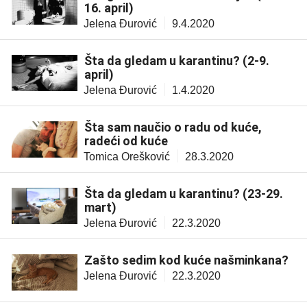
16. april)
Jelena Đurović
9.4.2020
Šta da gledam u karantinu? (2-9.
april)
Jelena Đurović
1.4.2020
Šta sam naučio o radu od kuće,
radeći od kuće
Tomica Orešković
28.3.2020
Šta da gledam u karantinu? (23-29.
mart)
Jelena Đurović
22.3.2020
Zašto sedim kod kuće našminkana?
Jelena Đurović
22.3.2020