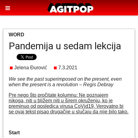
WORD
Pandemija u sedam lekcija
Jelena Đurović
7.3.2021
We see the past superimposed on the present, even
when the present is a revolution – Regis Debray
Pre nego što pročitate kolumnu: Ne poznajem
nikoga,
niti u bližem niti u širem okruženju,
ko je
preminuo od posledica virusa CoVid19, Verovatno bi
se ovaj tekst pisao drugačije u slučaju da nije bilo tako.
Start