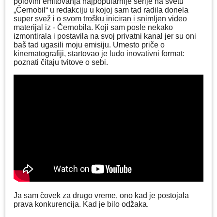
polovini emitovanja najpopularnije serije na svetu
„Černobil“ u redakciju u kojoj sam tad radila donela
super svež i
o svom trošku iniciran i snimljen
video
materijal iz - Černobila. Koji sam posle nekako
izmontirala i postavila na svoj privatni kanal jer su oni
baš tad ugasili moju emisiju. Umesto priče o
kinematografiji, startovao je ludo inovativni format:
poznati čitaju tvitove o sebi.
Ja sam čovek za drugo vreme, ono kad je postojala
prava konkurencija. Kad je bilo odžaka.