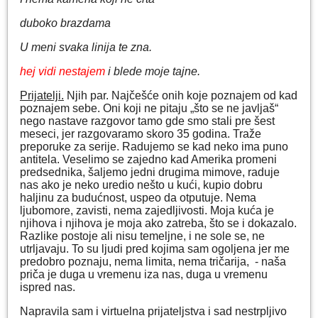
duboko brazdama
U meni svaka linija te zna.
hej vidi nestajem
i blede moje tajne.
Prijatelji.
Njih par. Najčešće onih koje poznajem od kad
poznajem sebe. Oni koji ne pitaju „što se ne javljaš“
nego nastave razgovor tamo gde smo stali pre šest
meseci, jer razgovaramo skoro 35 godina. Traže
preporuke za serije. Radujemo se kad neko ima puno
antitela. Veselimo se zajedno kad Amerika promeni
predsednika, šaljemo jedni drugima mimove, raduje
nas ako je neko uredio nešto u kući, kupio dobru
haljinu za budućnost, uspeo da otputuje. Nema
ljubomore, zavisti, nema zajedljivosti. Moja kuća je
njihova i njihova je moja ako zatreba, što se i dokazalo.
Razlike postoje ali nisu temeljne, i ne sole se, ne
utrljavaju. To su ljudi pred kojima sam ogoljena jer me
predobro poznaju, nema limita, nema tričarija, - naša
priča je duga u vremenu iza nas, duga u vremenu
ispred nas.
Napravila sam i virtuelna prijateljstva i sad nestrpljivo