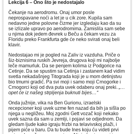
Lekcija 6 – Ono što je nedostajalo
Čekanje na aerodromu. Onaj umor posle
neprospavane noći a let je u cik zore. Kupila sam
nedavno jedne polovne čizme jer izgledaju kao da su
se izlizale upravo po aerodromima. Zamislila sam sebe
u njima dok jedem đevrek u Beču a čekam vezu za
Floridu preko Frankfurta gde će neko svirati onaj beli
klavir.
Nedostajao mi je pogled na Zaliv iz vazduha. Priče o
šiz-biznisima ruskih Jevreja, drugova koji mi najbolje
leče mamurluk. Da se penjem kolima iz Podgorice na
Cetinje. Da se spustim sa Cetinja i zastanem kad vidim
svetla nekadašnjeg Titograda koji je u mom detinjstvu
bio tmurni gradić. Pa svi moji i samo moji Crnogorke i
Crnogorci koji od dva puta uvek odaberu onaj preki.
„…
opet će
iz našeg strpljenja buknuti bijes
…“
Onda južnije, vika na Ben Gurionu, izraelski
recepcioner koji uvek uzme fen nazad da bih ja sišla po
njega u negližeu. Moj zgodni Gett vozač koji nekako
uvek sazna da sam u zemlji, i pojavi se odjednom. Da
gledam ljude kako igraju frizbi na telavivskoj plaži, i
pijem piće u baru. Da tu bude Ines koju ću videti prvi