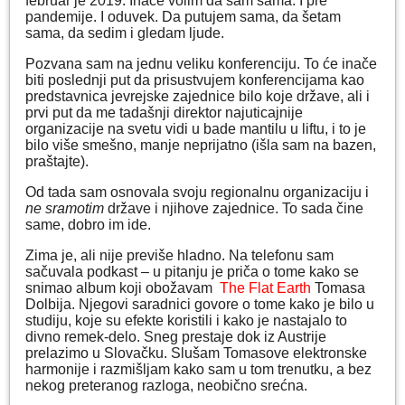
februar je 2019. Inače volim da sam sama. I pre
pandemije. I oduvek. Da putujem sama, da šetam
sama, da sedim i gledam ljude.
Pozvana sam na jednu veliku konferenciju. To će inače
biti poslednji put da prisustvujem konferencijama kao
predstavnica jevrejske zajednice bilo koje države, ali i
prvi put da me tadašnji direktor najuticajnije
organizacije na svetu vidi u bade mantilu u liftu, i to je
bilo više smešno, manje neprijatno (išla sam na bazen,
praštajte).
Od tada sam osnovala svoju regionalnu organizaciju i
ne sramotim
države i njihove zajednice. To sada čine
same, dobro im ide.
Zima je, ali nije previše hladno. Na telefonu sam
sačuvala podkast – u pitanju je priča o tome kako se
snimao album koji obožavam
The Flat Earth
Tomasa
Dolbija. Njegovi saradnici govore o tome kako je bilo u
studiju, koje su efekte koristili i kako je nastajalo to
divno remek-delo. Sneg prestaje dok iz Austrije
prelazimo u Slovačku. Slušam Tomasove elektronske
harmonije i razmišljam kako sam u tom trenutku, a bez
nekog preteranog razloga, neobično srećna.