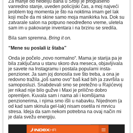
Za manje od nedelju dana u Srbiji je proglašeno
vanredno stanje, uveden policijski čas, a moj najveći
problem tog momenta je što na noktima imam gel lak
koji može da mi skine samo moja manikirka Iva. Dok su
zatvarale salon na potpuno neodređeno vreme, uletela
sam im u pakovanje inventara i na brzinu se sredila.
Bila sam spremna.
Bring it on.
“Mene su poslali iz štaba”
Onda je počelo „novo normalno“. Mama je starija pa je
bila zaključana u stanu skoro dva meseca, objavljivala
je savete na Instagramu i postala popularni insta-
penzioner. Ja sam joj donosila sve što treba, a ona je
redovno tražila „još samo ovo“ baš kad bih ja završila u
samoposluzi. Snabdevali smo se pretežno u Rajićevoj
jer nikad nije bilo gužve i Maxi je prilično dobro
opremljen. Kuvala sam i nama ali i komšijama
penzionerima, i njima smo išli u nabavku. Nijednom (a
od kad sam skinula gel-lak) nisam osetila ni mrvicu
stresa. Ideja da sam nekom potrebna na ovaj način mi
je dala svežu energiju.