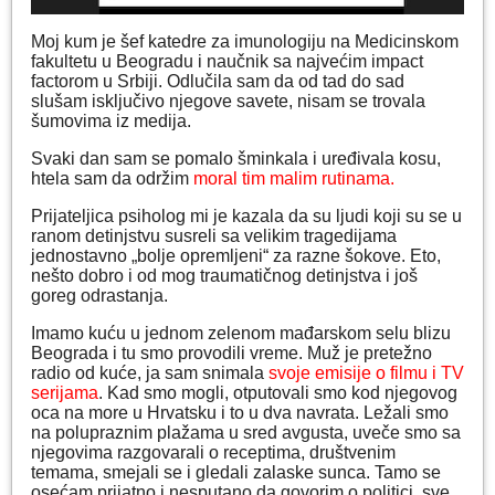
Moj kum je šef katedre za imunologiju na Medicinskom
fakultetu u Beogradu i naučnik sa najvećim impact
factorom u Srbiji. Odlučila sam da od tad do sad
slušam isključivo njegove savete, nisam se trovala
šumovima iz medija.
Svaki dan sam se pomalo šminkala i uređivala kosu,
htela sam da održim
moral tim malim rutinama.
Prijateljica psiholog mi je kazala da su ljudi koji su se u
ranom detinjstvu susreli sa velikim tragedijama
jednostavno „bolje opremljeni“ za razne šokove. Eto,
nešto dobro i od mog traumatičnog detinjstva i još
goreg odrastanja.
Imamo kuću u jednom zelenom mađarskom selu blizu
Beograda i tu smo provodili vreme. Muž je pretežno
radio od kuće, ja sam snimala
svoje emisije o filmu i TV
serijama
. Kad smo mogli, otputovali smo kod njegovog
oca na more u Hrvatsku i to u dva navrata. Ležali smo
na polupraznim plažama u sred avgusta, uveče smo sa
njegovima razgovarali o receptima, društvenim
temama, smejali se i gledali zalaske sunca. Tamo se
osećam prijatno i nesputano da govorim o politici, sve