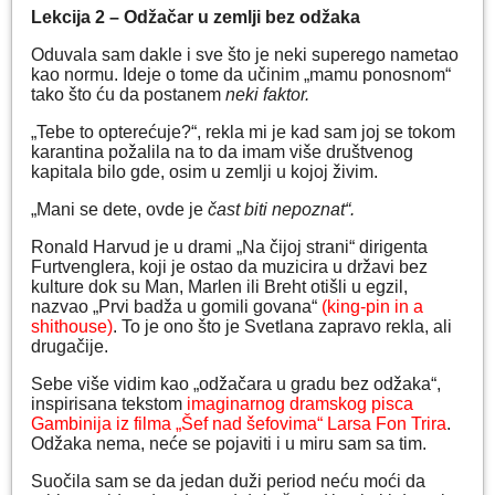
Lekcija 2 – Odžačar u zemlji bez odžaka
Oduvala sam dakle i sve što je neki superego nametao
kao normu. Ideje o tome da učinim „mamu ponosnom“
tako što ću da postanem
neki faktor.
„Tebe to opterećuje?“, rekla mi je kad sam joj se tokom
karantina požalila na to da imam više društvenog
kapitala bilo gde, osim u zemlji u kojoj živim.
„Mani se dete, ovde je
čast biti nepoznat“.
Ronald Harvud je u drami „Na čijoj strani“ dirigenta
Furtvenglera, koji je ostao da muzicira u državi bez
kulture dok su Man, Marlen ili Breht otišli u egzil,
nazvao „Prvi badža u gomili govana“
(king-pin in a
shithouse)
. To je ono što je Svetlana zapravo rekla, ali
drugačije.
Sebe više vidim kao „odžačara u gradu bez odžaka“,
inspirisana tekstom
imaginarnog dramskog pisca
Gambinija iz filma „Šef nad šefovima“ Larsa Fon Trira
.
Odžaka nema, neće se pojaviti i u miru sam sa tim.
Suočila sam se da jedan duži period neću moći da