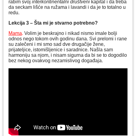
rabim svoj
interkontinentalni društveni
kapital i da treba
da seckam lišće na ružama i lavandi i da je to totalno u
redu.
Lekcija 3 – Šta mi je stvarno potrebno?
Mama
.
Volim je beskrajno i nikad nismo imale bolji
odnos nego tokom ovih godinu dana. Svi prelomi i rane
su zalečeni i mi smo sad dve drugačije žene,
prijateljice, istomišljenice i saradnice. Našla sam
harmoniju sa njom, i nisam sigurna da bi se to dogodilo
bez nekog ovakvog nezamislivog događaja.