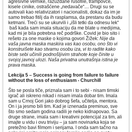
agresivne vernike, razuzdane rusofile, trampovce,
kisele cinike, ostrašćene „nedavače“… Drugi su se
autovali kao relativizatori i nacionalisti, dokaz da im je
samo trebao fitilj da ih rasplamsa, da prestanu da budu
ketmani. Treći su se ukurvili i „išli tetki da odnesu lek“
baš kada sam imala situaciju da me blate u medijima,
kad mi je bila potrebna reč podrške. Covid je bio sito i
rešeto za one maske o kojima govori Žižek:
Nije da
vaša javna maska maskira vas kao osobu, ono što vi
konstruišete kao stvarnu osobu iza, vi to radite kako
biste sebi učinili podnošljivim strahote koje činite u
svojoj javnoj ulozi. Naša privatna unutrašnja istina je
prava maska.
Lekcija 5 – Success is going from failure to failure
without the loss of enthusiasm - Churchill
Što se posla tiče, priznala sam i to sebi - nisam timski
igrač ali iskreno nikad i nisam imala dobar tim. Imala
sam u Crnoj Gori jako dobrog šefa, učitelja, mentora.
On i ja jesmo bili tim. Kad je iznenada preminuo, sve
što smo sedam godina radili je neko kidnapovao. Sa
druge strane, imala sam i kreativni potencijal za tim, ali
imajte u vidu i ovu triviju – ja sam novinarka koja se
pretežno bavi filmom i serijama. I onda sam tačno na