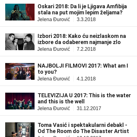
Oskari 2018: Da li je Ljigava Amfibija
stala na put mojim lepim željama?
Jelena Đurović
3.3.2018
Izbori 2018: Kako ću neizlaskom na
izbore da odaberem najmanje zlo
Jelena Đurović
7.2.2018
NAJBOLJI FILMOVI 2017: What am I
to you?
Jelena Đurović
4.1.2018
TELEVIZIJA U 2017: This is the water
and this is the well
Jelena Đurović
31.12.2017
Toma Vasić i spektakularni debakl -
Od The Room do The Disaster Artist