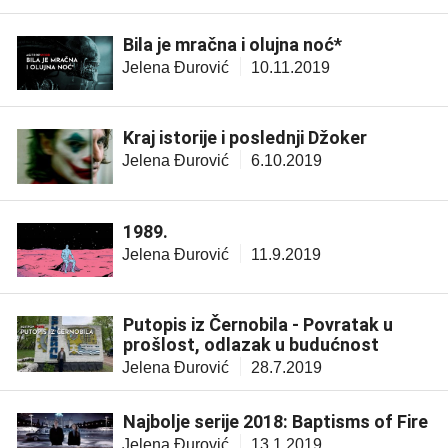
Bila je mračna i olujna noć*
Jelena Đurović
10.11.2019
Kraj istorije i poslednji Džoker
Jelena Đurović
6.10.2019
1989.
Jelena Đurović
11.9.2019
Putopis iz Černobila - Povratak u
prošlost, odlazak u budućnost
Jelena Đurović
28.7.2019
Najbolje serije 2018: Baptisms of Fire
Jelena Đurović
13.1.2019