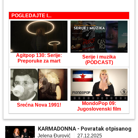
POGLEDAJTE I...
Agitpop 130: Serije:
Serije i muzika
Preporuke za mart
(PODCAST)
MondoPop 09:
Srećna Nova 1991!
Jugoslovenski film
KARMADONNA - Povratak otpisanog
Jelena Đurović
27.12.2025