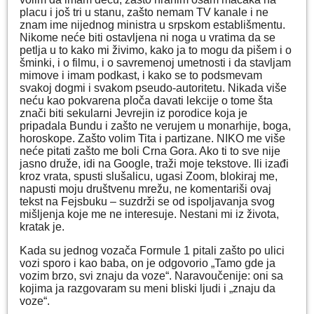
placu i još tri u stanu, zašto nemam TV kanale i ne
znam ime nijednog ministra u srpskom establišmentu.
Nikome neće biti ostavljena ni noga u vratima da se
petlja u to kako mi živimo, kako ja to mogu da pišem i o
šminki, i o filmu, i o savremenoj umetnosti i da stavljam
mimove i imam podkast, i kako se to podsmevam
svakoj dogmi i svakom pseudo-autoritetu. Nikada više
neću kao pokvarena ploča davati lekcije o tome šta
znači biti sekularni Jevrejin iz porodice koja je
pripadala Bundu i zašto ne verujem u monarhije, boga,
horoskope. Zašto volim Tita i partizane. NIKO me više
neće pitati zašto me boli Crna Gora. Ako ti to sve nije
jasno druže, idi na Google, traži moje tekstove. Ili izađi
kroz vrata, spusti slušalicu, ugasi Zoom, blokiraj me,
napusti moju društvenu mrežu, ne komentariši ovaj
tekst na Fejsbuku – suzdrži se od ispoljavanja svog
mišljenja koje me ne interesuje. Nestani mi iz života,
kratak je.
Kada su jednog vozača Formule 1 pitali zašto po ulici
vozi sporo i kao baba, on je odgovorio „Tamo gde ja
vozim brzo, svi znaju da voze“. Naravoučenije: oni sa
kojima ja razgovaram su meni bliski ljudi i „znaju da
voze“.