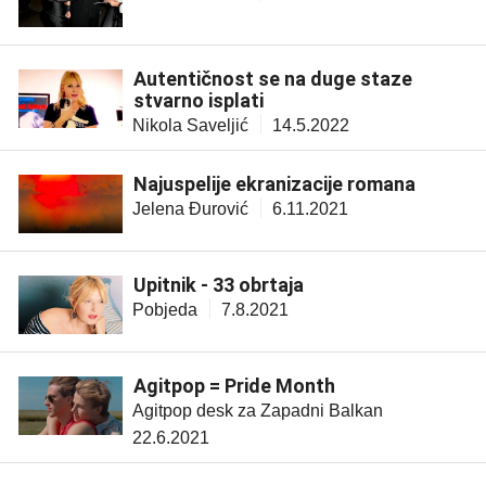
Autentičnost se na duge staze
stvarno isplati
Nikola Saveljić
14.5.2022
Najuspelije ekranizacije romana
Jelena Đurović
6.11.2021
Upitnik - 33 obrtaja
Pobjeda
7.8.2021
Agitpop = Pride Month
Agitpop desk za Zapadni Balkan
22.6.2021