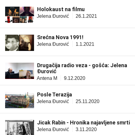
Holokaust na filmu
Jelena Đurović
26.1.2021
Srećna Nova 1991!
Jelena Đurović
1.1.2021
Drugačija radio veza - gošća: Jelena
Đurović
Antena M
9.12.2020
Posle Terazija
Jelena Đurović
25.11.2020
Jicak Rabin - Hronika najavljene smrti
Jelena Đurović
3.11.2020