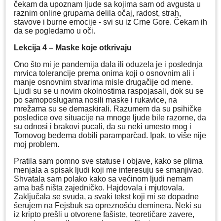
čekam da upoznam ljude sa kojima sam od avgusta u
raznim online grupama delila očaj, radost, strah,
stavove i burne emocije - svi su iz Crne Gore. Čekam ih
da se pogledamo u oči.
Lekcija 4 – Maske koje otkrivaju
Ono što mi je pandemija dala ili oduzela je i poslednja
mrvica tolerancije prema onima koji o osnovnim ali i
manje osnovnim stvarima misle drugačije od mene.
Ljudi su se u novim okolnostima raspojasali, dok su se
po samoposlugama nosili maske i rukavice, na
mrežama su se demaskirali. Razumem da su psihičke
posledice ove situacije na mnoge ljude bile razorne, da
su odnosi i brakovi pucali, da su neki umesto mog i
Tomovog bedema dobili paramparčad. Ipak, to više nije
moj problem.
Pratila sam pomno sve statuse i objave, kako se plima
menjala a spisak ljudi koji me interesuju se smanjivao.
Shvatala sam polako kako sa većinom ljudi nemam
ama baš ništa zajedničko. Hajdovala i mjutovala.
Zaključala se svuda, a svaki tekst koji mi se dopadne
šerujem na Fejsbuk sa opreznošću deminera. Neki su
iz kripto prešli u otvorene fašiste, teoretičare zavere,