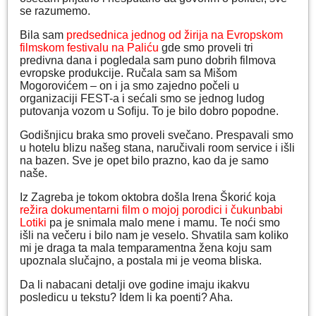
se razumemo.
Bila sam
predsednica jednog od žirija na Evropskom
filmskom festivalu na Paliću
gde smo proveli tri
predivna dana i pogledala sam puno dobrih filmova
evropske produkcije. Ručala sam sa Mišom
Mogorovićem – on i ja smo zajedno počeli u
organizaciji FEST-a i sećali smo se jednog ludog
putovanja vozom u Sofiju. To je bilo dobro popodne.
Godišnjicu braka smo proveli svečano. Prespavali smo
u hotelu blizu našeg stana, naručivali room service i išli
na bazen. Sve je opet bilo prazno, kao da je samo
naše.
Iz Zagreba je tokom oktobra došla Irena Škorić koja
režira dokumentarni film o mojoj porodici i čukunbabi
Lotiki
pa je snimala malo mene i mamu. Te noći smo
išli na večeru i bilo nam je veselo. Shvatila sam koliko
mi je draga ta mala temparamentna žena koju sam
upoznala slučajno, a postala mi je veoma bliska.
Da li nabacani detalji ove godine imaju ikakvu
posledicu u tekstu? Idem li ka poenti? Aha.