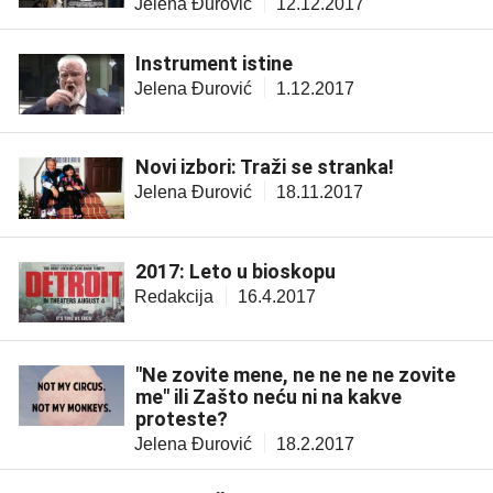
Jelena Đurović
12.12.2017
Instrument istine
Jelena Đurović
1.12.2017
Novi izbori: Traži se stranka!
Jelena Đurović
18.11.2017
2017: Leto u bioskopu
Redakcija
16.4.2017
"Ne zovite mene, ne ne ne ne zovite
me" ili Zašto neću ni na kakve
proteste?
Jelena Đurović
18.2.2017