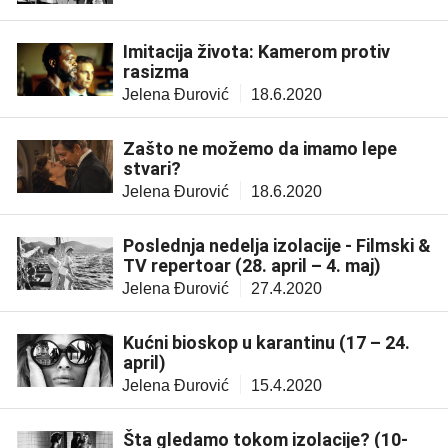
Imitacija života: Kamerom protiv
rasizma
Jelena Đurović
18.6.2020
Zašto ne možemo da imamo lepe
stvari?
Jelena Đurović
18.6.2020
Poslednja nedelja izolacije - Filmski &
TV repertoar (28. april – 4. maj)
Jelena Đurović
27.4.2020
Kućni bioskop u karantinu (17 – 24.
april)
Jelena Đurović
15.4.2020
Šta gledamo tokom izolacije? (10-