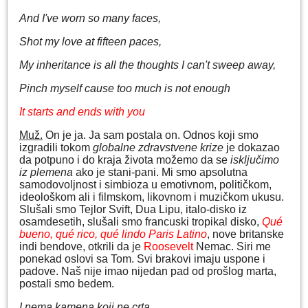
And I've worn so many faces,
Shot my love at fifteen paces,
My inheritance is all the thoughts I can't sweep away,
Pinch myself cause too much is not enough
It starts and ends with you
Muž.
On je ja. Ja sam postala on. Odnos koji smo
izgradili tokom
globalne zdravstvene krize
je dokazao
da potpuno i do kraja života možemo da se
isključimo
iz plemena
ako je stani-pani. Mi smo apsolutna
samodovoljnost i simbioza u emotivnom, političkom,
ideološkom ali i filmskom, likovnom i muzičkom ukusu.
Slušali smo Tejlor Svift, Dua Lipu, italo-disko iz
osamdesetih, slušali smo francuski tropikal disko,
Qué
bueno, qué rico, qué lindo Paris Latino
, nove britanske
indi bendove, otkrili da je
Roosevelt
Nemac. Siri me
ponekad oslovi sa Tom. Svi brakovi imaju uspone i
padove. Naš nije imao nijedan pad od prošlog marta,
postali smo bedem.
I nema kamena koji ne crta