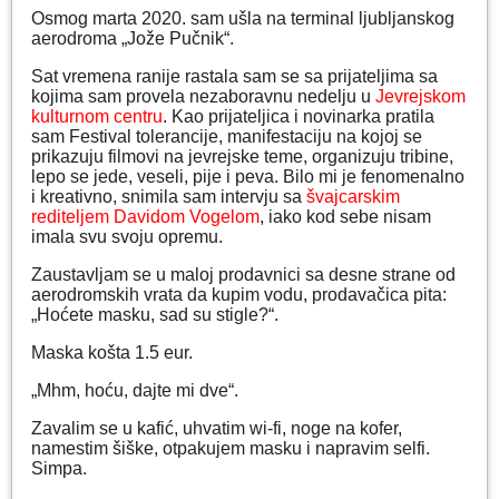
Osmog marta 2020. sam ušla na terminal ljubljanskog
aerodroma „Jože Pučnik“.
Sat vremena ranije rastala sam se sa prijateljima sa
kojima sam provela nezaboravnu nedelju u
Jevrejskom
kulturnom centru
. Kao prijateljica i novinarka pratila
sam Festival tolerancije, manifestaciju na kojoj se
prikazuju filmovi na jevrejske teme, organizuju tribine,
lepo se jede, veseli, pije i peva. Bilo mi je fenomenalno
i kreativno, snimila sam intervju sa
švajcarskim
rediteljem Davidom Vogelom
, iako kod sebe nisam
imala svu svoju opremu.
Zaustavljam se u maloj prodavnici sa desne strane od
aerodromskih vrata da kupim vodu, prodavačica pita:
„Hoćete masku, sad su stigle?“.
Maska košta 1.5 eur.
„Mhm, hoću, dajte mi dve“.
Zavalim se u kafić, uhvatim wi-fi, noge na kofer,
namestim šiške, otpakujem masku i napravim selfi.
Simpa.