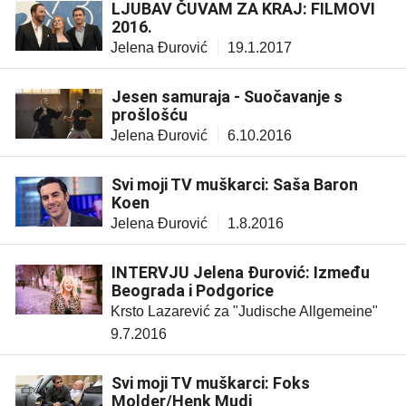
LJUBAV ČUVAM ZA KRAJ: FILMOVI
2016.
Jelena Đurović
19.1.2017
Jesen samuraja - Suočavanje s
prošlošću
Jelena Đurović
6.10.2016
Svi moji TV muškarci: Saša Baron
Koen
Jelena Đurović
1.8.2016
INTERVJU Jelena Đurović: Između
Beograda i Podgorice
Krsto Lazarević za "Judische Allgemeine"
9.7.2016
Svi moji TV muškarci: Foks
Molder/Henk Mudi