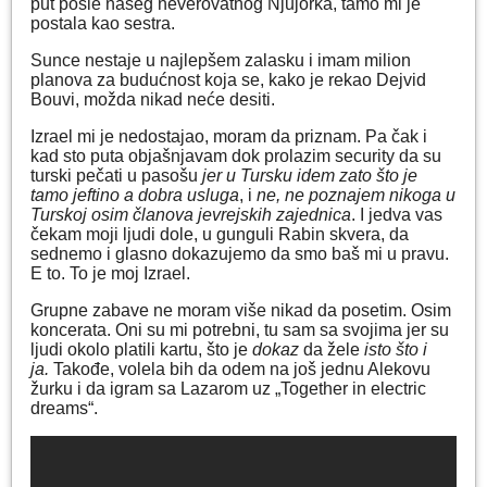
put posle našeg neverovatnog Njujorka, tamo mi je
postala kao sestra.
Sunce nestaje u najlepšem zalasku i imam milion
planova za budućnost koja se, kako je rekao Dejvid
Bouvi, možda nikad neće desiti.
Izrael mi je nedostajao, moram da priznam. Pa čak i
kad sto puta objašnjavam dok prolazim security da su
turski pečati u pasošu
jer u Tursku idem zato što je
tamo jeftino a dobra usluga
, i
ne, ne poznajem nikoga u
Turskoj osim članova jevrejskih zajednica
. I jedva vas
čekam moji ljudi dole, u gunguli Rabin skvera, da
sednemo i glasno dokazujemo da smo baš mi u pravu.
E to. To je moj Izrael.
Grupne zabave ne moram više nikad da posetim. Osim
koncerata. Oni su mi potrebni, tu sam sa svojima jer su
ljudi okolo platili kartu, što je
dokaz
da žele
isto što i
ja.
Takođe, volela bih da odem na još jednu Alekovu
žurku i da igram sa Lazarom uz „Together in electric
dreams“.