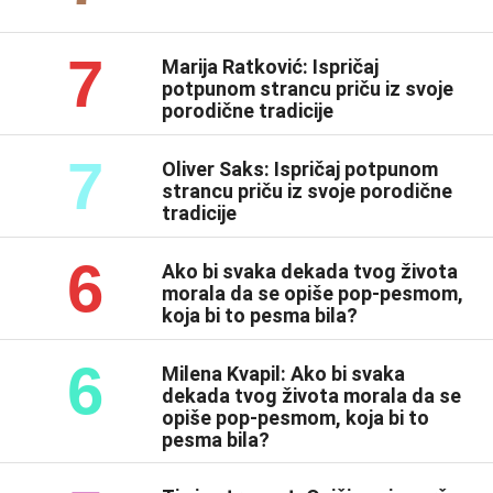
7
Marija Ratković: Ispričaj
potpunom strancu priču iz svoje
porodične tradicije
7
Oliver Saks: Ispričaj potpunom
strancu priču iz svoje porodične
tradicije
6
Ako bi svaka dekada tvog života
morala da se opiše pop-pesmom,
koja bi to pesma bila?
6
Milena Kvapil: Ako bi svaka
dekada tvog života morala da se
opiše pop-pesmom, koja bi to
pesma bila?