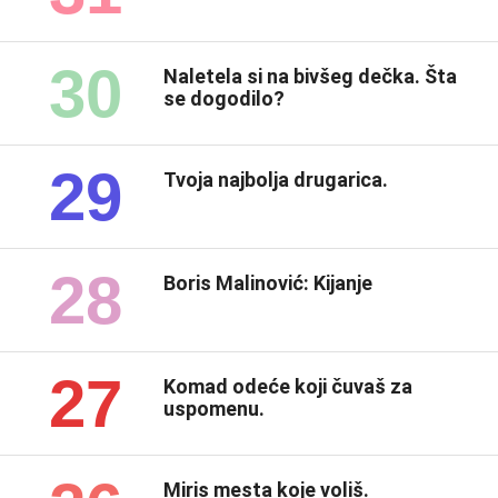
30
Naletela si na bivšeg dečka. Šta
se dogodilo?
29
Tvoja najbolja drugarica.
28
Boris Malinović: Kijanje
27
Komad odeće koji čuvaš za
uspomenu.
Miris mesta koje voliš.