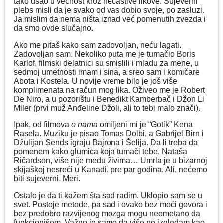
tako ušao u večnost kroz nečastive likove. Sujeverni
plebs misli da je svako od vas dobio svoje, po zasluzi.
Ja mislim da nema ništa iznad već pomenutih zvezda i
da smo ovde slučajno.
Ako me pitaš kako sam zadovoljan, neću lagati.
Zadovoljan sam. Nekoliko puta me je tumačio Boris
Karlof, filmski delatnici su smislili i mladu za mene, u
sedmoj umetnosti imam i sina, a sreo sam i komičare
Abota i Kostela. U novije vreme bilo je još više
komplimenata na račun mog lika. Oživeo me je Robert
De Niro, a u pozorištu i Benedikt Kamberbač i Džon Li
Miler (prvi muž Anđeline Džoli, ali to tebi malo znači).
Ipak, od filmova
o nama
omiljeni mi je “Gotik” Kena
Rasela. Muziku je pisao Tomas Dolbi, a Gabrijel Birn i
Džulijan Sends igraju Bajrona i Šelija. Da li treba da
pomenem kako glumica koja tumači tebe, Nataša
Ričardson, više nije među živima… Umrla je u bizarnoj
skijaškoj nesreći u Kanadi, pre par godina. Ali, nećemo
biti sujeverni, Meri.
Ostalo je da ti kažem šta sad radim. Uklopio sam se u
svet. Postoje metode, pa sad i ovako bez moći govora i
bez predobro razvijenog mozga mogu neometano da
funkcionišem. Važno je samo da više ne izgledam kao