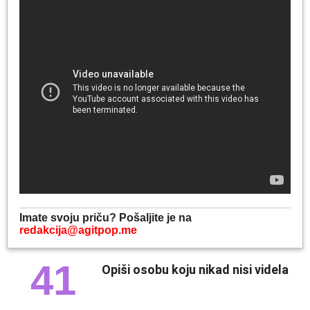
Imate svoju priču? Pošaljite je na
redakcija@agitpop.me
41
Opiši osobu koju nikad nisi videla