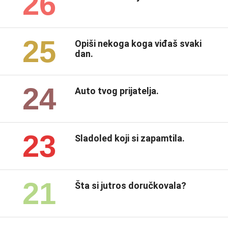
26
25
Opiši nekoga koga viđaš svaki
dan.
24
Auto tvog prijatelja.
23
Sladoled koji si zapamtila.
21
Šta si jutros doručkovala?