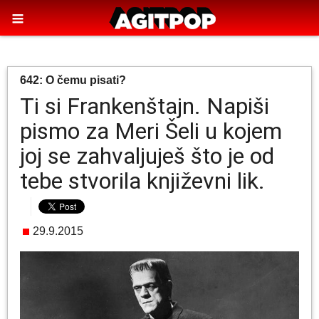
642: O čemu pisati?
Ti si Frankenštajn. Napiši
pismo za Meri Šeli u kojem
joj se zahvaljuješ što je od
tebe stvorila književni lik.
29.9.2015