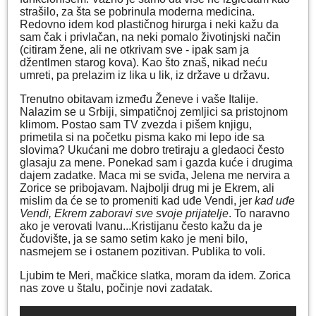
strašilo, za šta se pobrinula moderna medicina.
Redovno idem kod plastičnog hirurga i neki kažu da
sam čak i privlačan, na neki pomalo životinjski način
(citiram žene, ali ne otkrivam sve - ipak sam ja
džentlmen starog kova). Kao što znaš, nikad neću
umreti, pa prelazim iz lika u lik, iz države u državu.
Trenutno obitavam između Ženeve i vaše Italije.
Nalazim se u Srbiji, simpatičnoj zemljici sa pristojnom
klimom. Postao sam TV zvezda i pišem knjigu,
primetila si na početku pisma kako mi lepo ide sa
slovima? Ukućani me dobro tretiraju a gledaoci često
glasaju za mene. Ponekad sam i gazda kuće i drugima
dajem zadatke. Maca mi se sviđa, Jelena me nervira a
Zorice se pribojavam. Najbolji drug mi je Ekrem, ali
mislim da će se to promeniti kad uđe Vendi, jer
kad uđe
Vendi, Ekrem zaboravi sve svoje prijatelje
. To naravno
ako je verovati Ivanu...Kristijanu često kažu da je
čudovište, ja se samo setim kako je meni bilo,
nasmejem se i ostanem pozitivan. Publika to voli.
Ljubim te Meri, mačkice slatka, moram da idem. Zorica
nas zove u štalu, počinje novi zadatak.