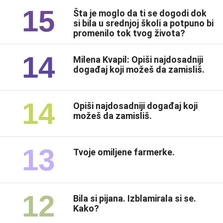
15
Šta je moglo da ti se dogodi dok
si bila u srednjoj školi a potpuno bi
promenilo tok tvog života?
14
Milena Kvapil: Opiši najdosadniji
događaj koji možeš da zamisliš.
14
Opiši najdosadniji događaj koji
možeš da zamisliš.
13
Tvoje omiljene farmerke.
12
Bila si pijana. Izblamirala si se.
Kako?