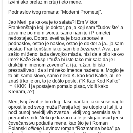
izvini ako prelazim crtu) i eto mene.
Podnaslov tvog romana: “Moderni Prometej”.
Jao Meri, pa kakva je to salata?! Em Viktor
Frankenštajn koji je doktor, pa ja koji sam “čudovište” a
zovu me po mom tvorcu, samo nam je i Prometej
nedostajao. Dobro, svetina je brzo zaboravila
podnaslov, ostao je naslov, ostao je doktor a ja...ja sam
postao Frankenštajn iako sam bio
bezimeni.
Avaj, pa
zašto mi ženo, tada devojko mlada, nisi dala bilo kakvo
ime? Kaže Šekspir “ruža bi isto tako mirisala da je i
drukčijim imenom zovemo” a i ja, ružan, bi isto
prestrašivao i da si mi neko imence nadenula. Moglo je
to biti samo slovo, samo neko K. kao kod Kafke, ali ne
znaš ti ko je on, to je došlo posle. ("K Kao Kod Kafke"
= KKKK. I ja postajem pomalo pisac, vidiš kako
Kreiram, a?)
Meri, tvoj život je bio dug i fascinantan, iako si se naglo
oprostila od svog muža Persija koji se utopio u Italiji, u
noći punoj nevidljivih zvezda i vidljivog besmisla svih
preranih smrti. Neko je kazao da te je stigao usud jer si
čovečanstvu podarila mene, kao što je i Roman
Polanski
ofilmio
Levinov roman “Rozmarina beba” pa