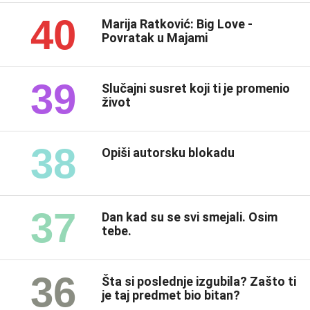
40
Marija Ratković: Big Love -
Povratak u Majami
39
Slučajni susret koji ti je promenio
život
38
Opiši autorsku blokadu
37
Dan kad su se svi smejali. Osim
tebe.
36
Šta si poslednje izgubila? Zašto ti
je taj predmet bio bitan?