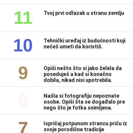
11
Tvoj prvi odlazak u stranu zemlju
10
Tehnički uređaj iz budućnosti koji
nećeš umeti da koristiš.
9
Opiši nešto što si jako želela da
poseduješ a kad si konačno
dobila, nikad nisi upotrebila.
8
Našla si fotografiju nepoznate
osobe. Opiši šta se događalo pre
nego što je fotka snimljena.
7
Ispričaj potpunom strancu priču iz
svoje porodične tradicije