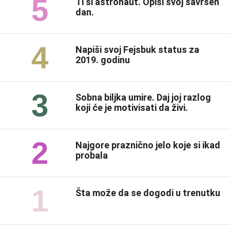
5
Ti si astronaut. Opiši svoj savršen
dan.
4
Napiši svoj Fejsbuk status za
2019. godinu
3
Sobna biljka umire. Daj joj razlog
koji će je motivisati da živi.
2
Najgore praznično jelo koje si ikad
probala
1
Šta može da se dogodi u trenutku