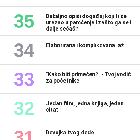
35
Detaljno opiši događaj koji ti se
urezao u pamćenje i zašto ga se i
dalje sećaš?
34
Elaborirana i komplikovana laž
33
"Kako biti primećen?" - Tvoj vodič
za početnike
32
Jedan film, jedna knjiga, jedan
citat
31
Devojka tvog dede