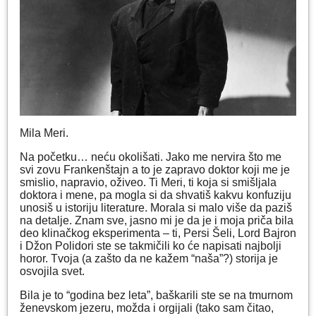
Mila Meri.
Na početku… neću okolišati. Jako me nervira što me
svi zovu Frankenštajn a to je zapravo doktor koji me je
smislio, napravio, oživeo. Ti Meri, ti koja si smišljala
doktora i mene, pa mogla si da shvatiš kakvu konfuziju
unosiš u istoriju literature. Morala si malo više da paziš
na detalje. Znam sve, jasno mi je da je i moja priča bila
deo klinačkog eksperimenta – ti, Persi Šeli, Lord Bajron
i Džon Polidori ste se takmičili ko će napisati najbolji
horor. Tvoja (a zašto da ne kažem “naša”?) storija je
osvojila svet.
Bila je to “godina bez leta”, baškarili ste se na tmurnom
ženevskom jezeru, možda i orgijali (tako sam čitao,