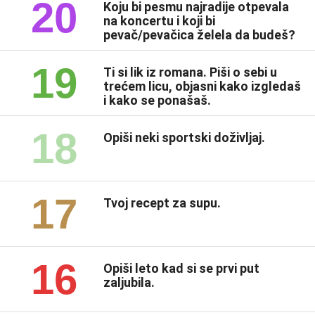
20
Koju bi pesmu najradije otpevala
na koncertu i koji bi
pevač/pevačica želela da budeš?
19
Ti si lik iz romana. Piši o sebi u
trećem licu, objasni kako izgledaš
i kako se ponašaš.
18
Opiši neki sportski doživljaj.
17
Tvoj recept za supu.
16
Opiši leto kad si se prvi put
zaljubila.