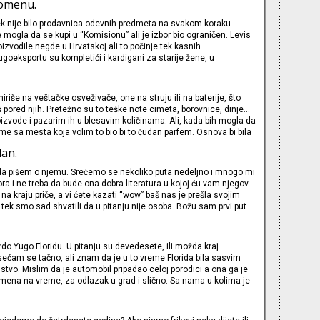
pomenu.
ustio iglu. Moćan zvuk faz pedale, ples buke, sasvim jednostavan,
ek nije bilo prodavnica odevnih predmeta na svakom koraku.
 mogla da se kupi u “Komisionu” ali je izbor bio ograničen. Levis
izvodile negde u Hrvatskoj ali to počinje tek kasnih
oeksportu su kompletići i kardigani za starije žene, u
to za one koji se bave kako-i-samo-ime-kaže športom, ali su
ili blago “izazvani” ovom situacijom. Mislim da je u pitanju bila 19
riše na veštačke osveživače, one na struju ili na baterije, što
 pored njih. Pretežno su to teške note cimeta, borovnice, dinje…
zvode i pazarim ih u blesavim količinama. Ali, kada bih mogla da
 sa mesta koja volim to bio bi to čudan parfem. Osnova bi bila
 vanilica. Ne marim mnogo za suve kolače, ali patišpanj i vanilice
dan.
 kome odrastam i ne bih mo
a pišem o njemu. Srećemo se nekoliko puta nedeljno i mnogo mi
ra i ne treba da bude ona dobra literatura u kojoj ću vam njegov
ek na kraju priče, a vi ćete kazati “wow” baš nas je prešla svojim
i tek smo sad shvatili da u pitanju nije osoba. Božu sam prvi put
ine, u Maksiju/Alonsu u Jovanovoj. Napolju je mraz, unutra
 na patosnici, u unutrašnjosti supermarketa i dremka.
ordo Yugo Floridu. U pitanju su devedesete, ili možda kraj
ećam se tačno, ali znam da je u to vreme Florida bila sasvim
stvo. Mislim da je automobil pripadao celoj porodici a ona ga je
mena na vreme, za odlazak u grad i slično. Sa nama u kolima je
ijanina mlađa sestra i njih dve su se konstantno nadgornjavale i
aznih sitnica što je svakom izlasku davalo dodatnu vrednost.
ako mlađe dete, Ma