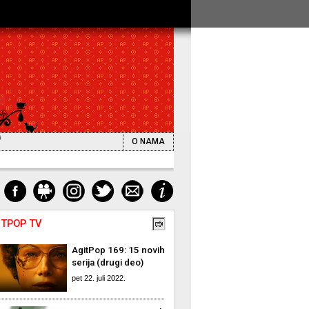
O NAMA
ITPOP TV
AgitPop 169: 15 novih
serija (drugi deo)
pet 22. juli 2022.