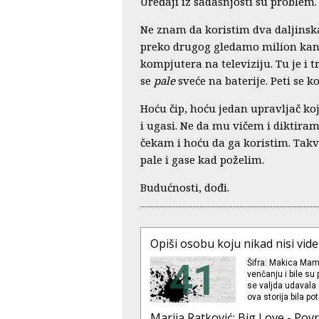
Uređaji iz sadašnjosti su problem.
Ne znam da koristim dva daljinska
preko drugog gledamo milion kanal
kompjutera na televiziju. Tu je i t
se
pale
sveće na baterije. Peti se ko
Hoću čip, hoću jedan upravljač koji
i ugasi. Ne da mu vičem i diktiram
čekam i hoću da ga koristim. Takvi
pale i gase kad poželim.
Budućnosti, dođi.
Opiši osobu koju nikad nisi vide
41
Šifra: Makica Mama
venčanju i bile su 
se valjda udavala d
ova storija bila 
njenu ćerku jedanp
Marija Ratković: Big Love - Pov