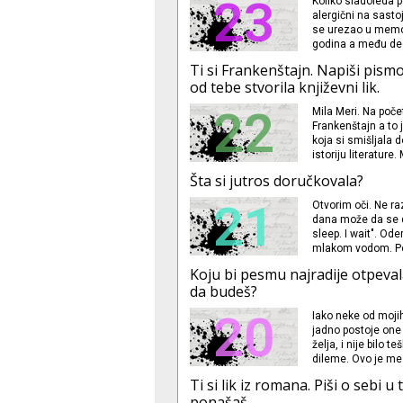
23
Koliko sladoleda p
alergični na sastoj
se urezao u memor
godina a među dec
sladoleda u toku 
Ti si Frankenštajn. Napiši pismo 
naše zgrade (pore
od tebe stvorila književni lik.
22
Mila Meri. Na poče
Frankenštajn a to j
koja si smišljala 
istoriju literature
je i moja priča bil
Šta si jutros doručkovala?
Polidori ste se tak
21
Otvorim oči. Ne ra
dana može da se d
sleep. I wait". Od
mlakom vodom. Pop
ostatak života. St
Koju bi pesmu najradije otpevala
zdravog brenda. D
da budeš?
20
Iako neke od moji
jadno postoje one 
želja, i nije bilo
dileme. Ovo je me
da budem neko ko 
Ti si lik iz romana. Piši o sebi 
ponašaš.