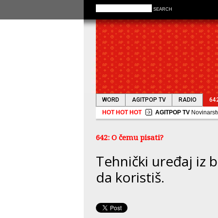
SEARCH
WORD
AGITPOP TV
RADIO
64
HOT HOT HOT
AGITPOP TV
Novinarstv
642: O čemu pisati?
Tehnički uređaj iz 
da koristiš.