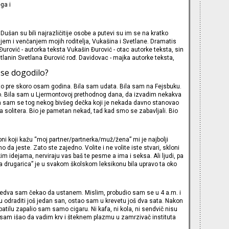
ega i
ušan su bili najrazličitije osobe a putevi su im se na kratko
vanjem i venčanjem mojih roditelja, Vukašina i Svetlane. Dramatis
urović - autorka teksta Vukašin Đurović - otac autorke teksta, sin
lanin Svetlana Đurović rođ. Davidovac - majka autorke teksta,
supruga Vukašinova Mašan Đurović - đed autorke teksta, otac
 se dogodilo?
e to pre skoro osam godina. Bila sam udata. Bila sam na Fejsbuku.
o. Bila sam u Ljermontovoj prethodnog dana, da izvadim nekakva
a sam se tog nekog bivšeg dečka koji je nekada davno stanovao
ta solitera. Bio je pametan nekad, tad kad smo se zabavljali. Bio
 Bili smo već u godinama kad su svi seksi zgodni pametni
, ćelavi sa stomacima. Bila sam radoznala. Ukucala sam njegovo
la sam da potvrdim kako je
ju oni koji kažu “moj partner/partnerka/muž/žena” mi je najbolji
vno da jeste. Zato ste zajedno. Volite i ne volite iste stvari, skloni
kim idejama, nerviraju vas baš te pesme a ima i seksa. Ali ljudi, pa
ja drugarica” je u svakom školskom leksikonu bila upravo ta oko
repelo…Ko će da se naljuti? Koja će okretati glavu sutra na OTO-u,
htati na PPD-u
edva sam čekao da ustanem. Mislim, probudio sam se u 4 a.m. i
u odraditi još jedan san, ostao sam u krevetu još dva sata. Nakon
patilu zapalio sam samo cigaru. Ni kafa, ni kola, ni sendvič nisu
er sam išao da vadim krv i šteknem plazmu u zamrzivač instituta
hvatio sam se poslednje ploče benda Low, ritualno je prebrisao