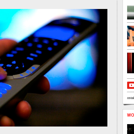
ostal
WO