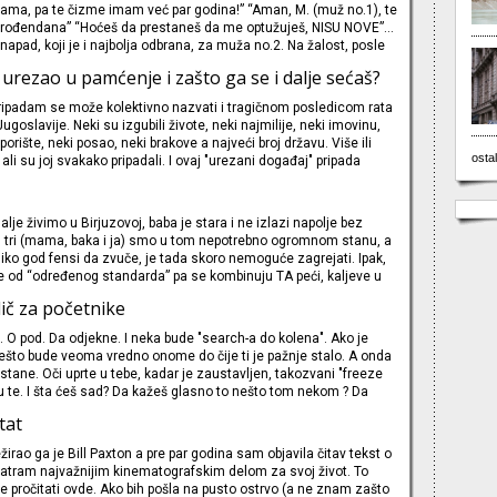
ama, pa te čizme imam već par godina!” “Aman, M. (muž no.1), te
 rođendana” “Hoćeš da prestaneš da me optužuješ, NISU NOVE”…
napad, koji je i najbolja odbrana, za muža no.2. Na žalost, posle
ealnosti, ja više ni ne mogu da dokažem da nešto stvarno nisam
e urezao u pamćenje i zašto ga se i dalje sećaš?
pripadam se može kolektivno nazvati i tragičnom posledicom rata
ugoslavije. Neki su izgubili živote, neki najmilije, neki imovinu,
orište, neki posao, neki brakove a najveći broj državu. Više ili
ostal
 ali su joj svakako pripadali. I ovaj "urezani događaj" pripada
iz ex-YU koje ako nisu jako tužne, mogu
alje živimo u Birjuzovoj, baba je stara i ne izlazi napolje bez
s tri (mama, baka i ja) smo u tom nepotrebno ogromnom stanu, a
liko god fensi da zvuče, je tada skoro nemoguće zagrejati. Ipak,
od “određenog standarda” pa se kombinuju TA peći, kaljeve u
uja i poneki čudni radijator koji se pribavlja od Rumuna iz
dič za početnike
akođe, stan se greje i lažima. Laži su tu da zabave babu kojoj je
o. Nesmo
. O pod. Da odjekne. I neka bude "search-a do kolena". Ako je
što bude veoma vredno onome do čije ti je pažnje stalo. A onda
stane. Oči uprte u tebe, kadar je zaustavljen, takozvani "freeze
su te. I šta ćeš sad? Da kažeš glasno to nešto tom nekom ? Da
đenje koje ti prilazi da te odnese i tako dokažeš da treba da te
tat
Rеžirao ga je Bill Paxton a pre par godina sam objavila čitav tekst o
tram najvažnijim kinematografskim delom za svoj život. To
 pročitati ovde. Ako bih pošla na pusto ostrvo (a ne znam zašto