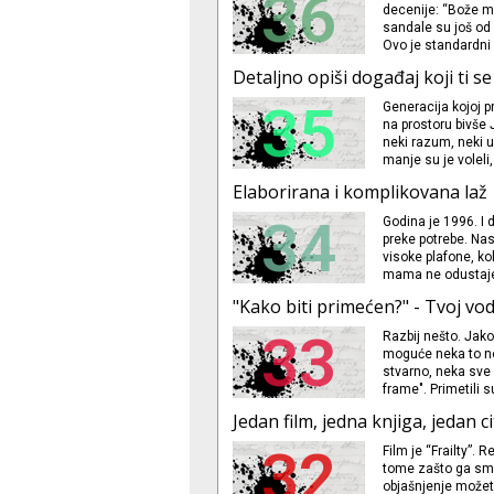
36
decenije: “Bože m
sandale su još od
Ovo je standardni 
toliko izvrtanja r
Detaljno opiši događaj koji ti s
pazarila j
35
Generacija kojoj 
na prostoru bivše J
neki razum, neki up
manje su je voleli,
korpusu anegdota 
Elaborirana i komplikovana laž
34
Godina je 1996. I d
preke potrebe. Na
visoke plafone, ko
mama ne odustaje 
koje je ubačena str
"Kako biti primećen?" - Tvoj vo
Kameničke ulice. T
neviđeno dosadn
33
Razbij nešto. Jako
moguće neka to ne
stvarno, neka sve 
frame". Primetili 
onesposobiš obezbe
Jedan film, jedna knjiga, jedan ci
slu&scaron
32
Film je “Frailty”. 
tome zašto ga sma
objašnjenje možete