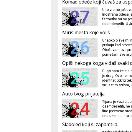
Komad odeće koji čuvaš za us
dok se vrtela i sp
sve
27
U to vreme još uv
Inostrana odeća je
farmerke su se pro
osamdesetih. U Jug
SlovenijaŠport neš
Miris mesta koje voliš.
tinejdžeri i deca b
26
Unaokolo sve mi mi
prskaju kad prođeš
Obožavam ove proi
pomešam sve arome
vanila, od babinih
Opiši nekoga koga viđaš svaki 
se vrte po domu u
25
Dugo sam želela d
je drag. Ovo ne mo
identitet otkriti t
vižljastim stilom, 
videla pre dve god
Auto tvog prijatelja.
pretoplo a on leži
24
Tijana je vozila b
osamdesetih, ne s
fino prevozno sred
ona uzimala s vre
često bila Maja, T
Sladoled koji si zapamtila.
prepucavale oko r
Naravno, kao i sv