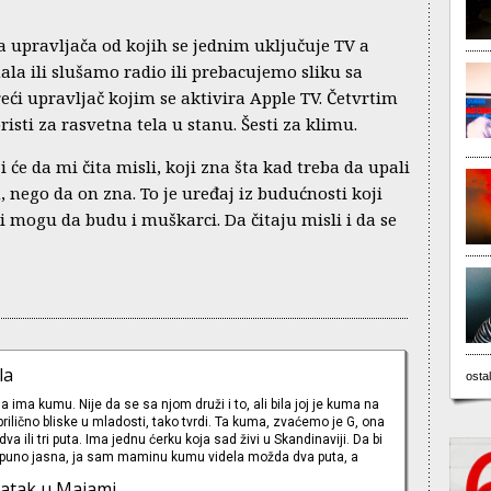
 upravljača od kojih se jednim uključuje TV a
a ili slušamo radio ili prebacujemo sliku sa
reći upravljač kojim se aktivira Apple TV. Četvrtim
risti za rasvetna tela u stanu. Šesti za klimu.
 će da mi čita misli, koji zna šta kad treba da upali
, nego da on zna. To je uređaj iz budućnosti koji
 mogu da budu i muškarci. Da čitaju misli i da se
la
ostal
 ima kumu. Nije da se sa njom druži i to, ali bila joj je kuma na
prilično bliske u mladosti, tako tvrdi. Ta kuma, zvaćemo je G, ona
va ili tri puta. Ima jednu ćerku koja sad živi u Skandinaviji. Da bi
potpuno jasna, ja sam maminu kumu videla možda dva puta, a
ut u životu. Važno je naglasiti da te ljude ne poznajem, nemam
ratak u Majami