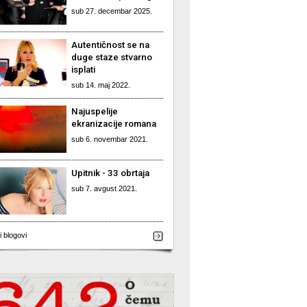
sub 27. decembar 2025.
Autentičnost se na
duge staze stvarno
isplati
sub 14. maj 2022.
Najuspelije
ekranizacije romana
sub 6. novembar 2021.
Upitnik - 33 obrtaja
sub 7. avgust 2021.
i blogovi