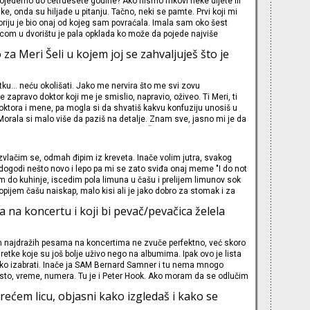
ojedemo do četrdesete godine? Ako nismo frikovi neke dijete ili
ke, onda su hiljade u pitanju. Tačno, neki se pamte. Prvi koji mi
iju je bio onaj od kojeg sam povraćala. Imala sam oko šest
om u dvorištu je pala opklada ko može da pojede najviše
tog dana. Baš zgodno, Pekabela je bila na dvadesetak koraka od
za Meri Šeli u kojem joj se zahvaljuješ što je
d nekadašnjeg parkinga na uglu Birjuzove i Sre
tku… neću okolišati. Jako me nervira što me svi zovu
e zapravo doktor koji me je smislio, napravio, oživeo. Ti Meri, ti
doktora i mene, pa mogla si da shvatiš kakvu konfuziju unosiš u
. Morala si malo više da paziš na detalje. Znam sve, jasno mi je da
a deo klinačkog eksperimenta – ti, Persi Šeli, Lord Bajron i Džon
mičili ko će na
zvlačim se, odmah đipim iz kreveta. Inače volim jutra, svakog
ogodi nešto novo i lepo pa mi se zato sviđa onaj meme "I do not
em do kuhinje, iscedim pola limuna u čašu i prelijem limunov sok
ijem čašu naiskap, malo kisi ali je jako dobro za stomak i za
avim džezvu na ringlu. Ubacim tri veštačka zaslađivača jednog
 na koncertu i koji bi pevač/pevačica želela
ok čekam da voda proključa, poči
h najdražih pesama na koncertima ne zvuče perfektno, već skoro
retke koje su još bolje uživo nego na albumima. Ipak ovo je lista
 teško izabrati. Inače ja SAM Bernard Samner i tu nema mnogo
sto, vreme, numera. Tu je i Peter Hook. Ako moram da se odlučim
nisam ja (a ja SAM
u trećem licu, objasni kako izgledaš i kako se