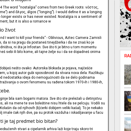
 bih se javila na ulici. Ne zato što s
 The word “nostalgia” comes from two Greek roots: νόστος,
me”) and ἄλγος, álgos (“longing”). I would define it as a longing
 longer exists or has never existed. Nostalgia is a sentiment of
ent, but it is also a romance w
io život
nd I want to kill your friends” - Oblivious, Aztec Camera Zamisli
 da si na pragu da postaneš tinejdžerka i da ne znaš ko je
ništva, ni šta je Infostan. Sve što ti je bitno u tom momentu
eš sebi ili bilo kome, ali tajne želje su i da se dopadneš onima
RA
drugima, nekim tamo nedostižnim dečacima koji su dve-tri godine
ti je
obiješ nešto ovako: Autorska blokada je pojava, najčešće
m, u kojoj autor gubi sposobnost da stvara nova dela. Razlikuju
i, od nedostatka ideja do nemogućnosti da se delo godinama
straživanja o ovom fenomenu su rađena tokom 1970-ih i 1980-ih,
put zabeležio američki psihoanalitičar Edmund Bergler, 1947
tebe.
lja se da je autorska blokada vi&scaron
inje bila sam bogami matora. Sve što ste preležali u detinjstvu
nus, ali na mene te sve boleštine nisu htele da se pelcuju. Vodili su
lašin da od njihovih (k)ćerki dobijem veliki kašalj. To je nekako
lj imale čak njih dve, pa su protok vazduha i iskašljavanje u facu
oje. Šarlah – nikad. Zauške – nikako. Boginje – takođe. Ne. Dok
ti je taj predmet bio bitan?
obučenih stvari a cipelarnik arhiva laži koje traju skoro tri