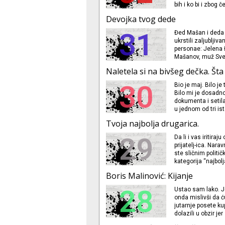
bih i ko bi i zbog č
Devojka tvog dede
31
Đed Mašan i deda D
ukrstili zaljublji
personae: Jelena Đ
Mašanov, muž Svet
kćerka Helenina, 
Naletela si na bivšeg dečka. Šta
Vukašinov
30
Bio je maj. Bilo j
Bilo mi je dosadn
dokumenta i setil
u jednom od tri is
je seksi i zgodan.
Tvoja najbolja drugarica.
postajali dosadni
ime u Fejsbuk, hte
29
Da li i vas iritira
prijatelj-ica. Nara
ste sličnim politič
kategorija “najbol
koje se najviše st
Boris Malinović: Kijanje
a koja će mi se šli
28
Ustao sam lako. J
onda mislivši da ć
jutarnje posete ku
dolazili u obzir j
za transfuziju. Do