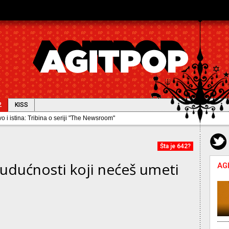
2
KISS
o i istina: Tribina o seriji "The Newsroom"
Šta je 642?
budućnosti koji nećeš umeti
AG