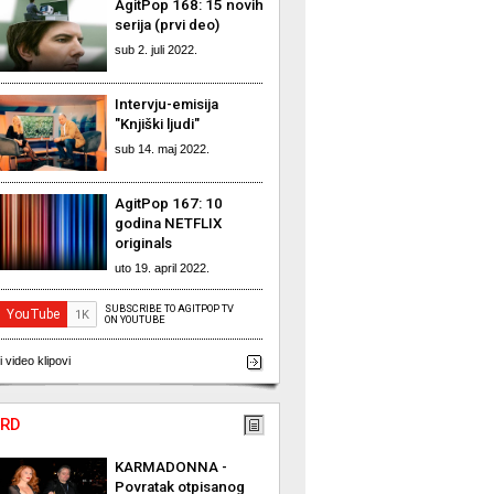
AgitPop 168: 15 novih
serija (prvi deo)
sub 2. juli 2022.
Intervju-emisija
"Knjiški ljudi"
sub 14. maj 2022.
AgitPop 167: 10
godina NETFLIX
originals
uto 19. april 2022.
SUBSCRIBE TO AGITPOP TV
ON YOUTUBE
i video klipovi
RD
KARMADONNA -
Povratak otpisanog