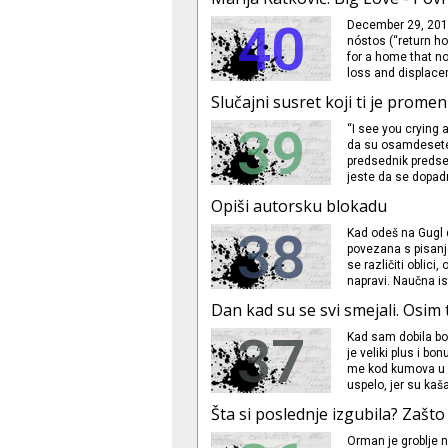
ništa sa njima i ne
40
December 29, 2014
nóstos (“return ho
for a home that no
loss and displacem
Slučajni susret koji ti je promen
39
“I see you crying a
da su osamdesete,
predsednik predsed
jeste da se dopadn
koji se dopadaju 
Opiši autorsku blokadu
stariji od tebe. Sve 
38
Kad odeš na Gugl d
povezana s pisanje
se različiti oblic
napravi. Naučna i
a fenomen je prvi 
Dan kad su se svi smejali. Osim 
godine. Pretpostav
37
Kad sam dobila bog
je veliki plus i bo
me kod kumova u Ko
uspelo, jer su kaša
nekako odradili sv
Šta si poslednje izgubila? Zašto 
su drugi uče
Orman je groblje ne