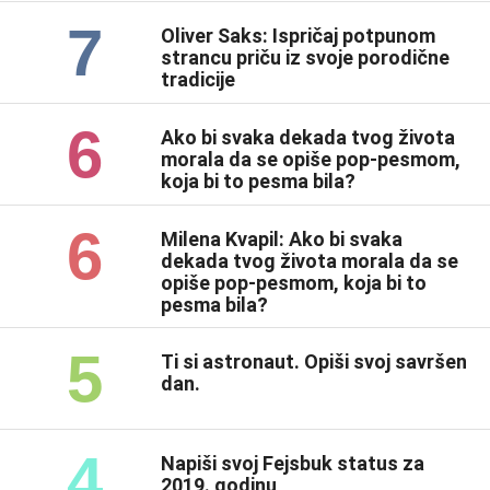
7
Oliver Saks: Ispričaj potpunom
strancu priču iz svoje porodične
tradicije
6
Ako bi svaka dekada tvog života
morala da se opiše pop-pesmom,
koja bi to pesma bila?
6
Milena Kvapil: Ako bi svaka
dekada tvog života morala da se
opiše pop-pesmom, koja bi to
pesma bila?
5
Ti si astronaut. Opiši svoj savršen
dan.
4
Napiši svoj Fejsbuk status za
2019. godinu