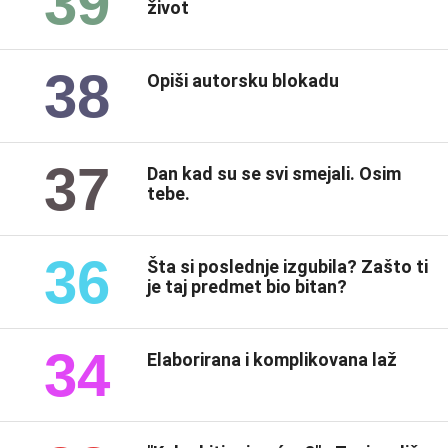
39
život
38
Opiši autorsku blokadu
37
Dan kad su se svi smejali. Osim
tebe.
36
Šta si poslednje izgubila? Zašto ti
je taj predmet bio bitan?
34
Elaborirana i komplikovana laž