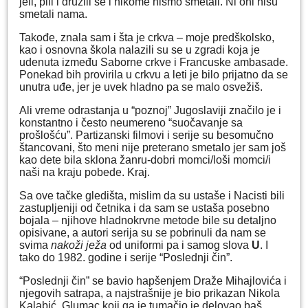
jeli, pili i družili se i nikome nismo smetali. Ni oni nisu
smetali nama.
Takođe, znala sam i šta je crkva – moje predškolsko,
kao i osnovna škola nalazili su se u zgradi koja je
udenuta između Saborne crkve i Francuske ambasade.
Ponekad bih provirila u crkvu a leti je bilo prijatno da se
unutra uđe, jer je uvek hladno pa se malo osvežiš.
Ali vreme odrastanja u “poznoj” Jugoslaviji značilo je i
konstantno i često neumereno “suočavanje sa
prošlošću”. Partizanski filmovi i serije su besomučno
štancovani, što meni nije preterano smetalo jer sam još
kao dete bila sklona žanru-dobri momci/loši momci/i
naši na kraju pobede. Kraj.
Sa ove tačke gledišta, mislim da su ustaše i Nacisti bili
zastupljeniji od četnika i da sam se ustaša posebno
bojala – njihove hladnokrvne metode bile su detaljno
opisivane, a autori serija su se pobrinuli da nam se
svima
nakoži ježa
od uniformi pa i samog slova
U
. I
tako do 1982. godine i serije “Poslednji čin”.
“Poslednji čin” se bavio hapšenjem Draže Mihajlovića i
njegovih satrapa, a najstrašnije je bio prikazan Nikola
Kalabić. Glumac koji ga je tumačio je delovao baš