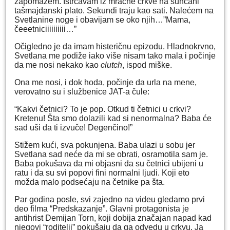
zapomažem. Istrčavam iz mračne crkve na sunčani
tašmajdanski plato. Sekundi traju kao sati. Nalećem na
Svetlanine noge i obavijam se oko njih…”Mama,
čeeetniciiiiiiiiii…”
Očigledno je da imam histeričnu epizodu. Hladnokrvno,
Svetlana me podiže iako više nisam tako mala i počinje
da me nosi nekako kao
clutch
, ispod miške.
Ona me nosi, i dok hoda, počinje da urla na mene,
verovatno su i službenice JAT-a čule:
“Kakvi četnici? To je pop. Otkud ti četnici u crkvi?
Kretenu! Šta smo dolazili kad si nenormalna? Baba će
sad uši da ti izvuče! Degenčino!”
Stižem kući, sva pokunjena. Baba ulazi u sobu jer
Svetlana sad neće da mi se obrati, osramotila sam je.
Baba pokušava da mi objasni da su četnici ubijeni u
ratu i da su svi popovi fini normalni ljudi. Koji eto
možda malo podsećaju na četnike pa šta.
Par godina posle, svi zajedno na videu gledamo prvi
deo filma “Predskazanje”. Glavni protagonista je
antihrist Demijan Torn, koji dobija značajan napad kad
njegovi “roditelji” pokušaju da ga odvedu u crkvu. Ja