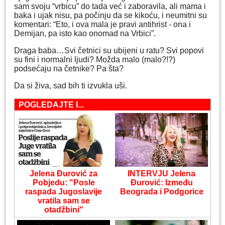
sam svoju “vrbicu” do tada već i zaboravila, ali mama i
baka i ujak nisu, pa počinju da se kikoću, i neumitni su
komentari: “Eto, i ova mala je pravi antihrist - ona i
Demijan, pa isto kao onomad na Vrbici”.
Draga baba…Svi četnici su ubijeni u ratu? Svi popovi
su fini i normalni ljudi? Možda malo (malo?!?)
podsećaju na četnike? Pa šta?
Da si živa, sad bih ti izvukla uši.
POGLEDAJTE I...
Jelena Đurović za
INTERVJU Jelena
Pobjedu: "Posle
Đurović: Između
raspada Jugoslavije
Beograda i Podgorice
vratila sam se
otadžbini"