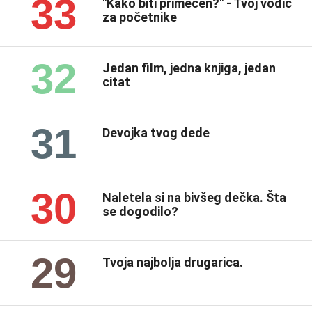
33
"Kako biti primećen?" - Tvoj vodič
za početnike
32
Jedan film, jedna knjiga, jedan
citat
31
Devojka tvog dede
30
Naletela si na bivšeg dečka. Šta
se dogodilo?
29
Tvoja najbolja drugarica.