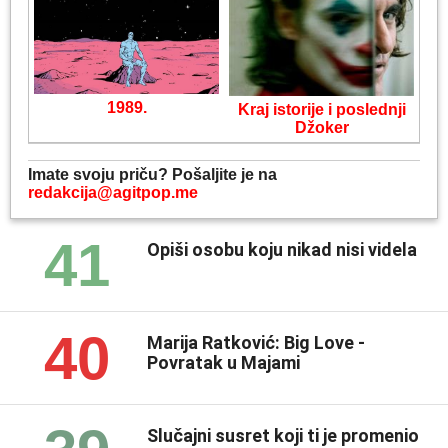
1989.
Kraj istorije i poslednji
Džoker
Imate svoju priču? Pošaljite je na
redakcija@agitpop.me
41
Opiši osobu koju nikad nisi videla
40
Marija Ratković: Big Love -
Povratak u Majami
Slučajni susret koji ti je promenio