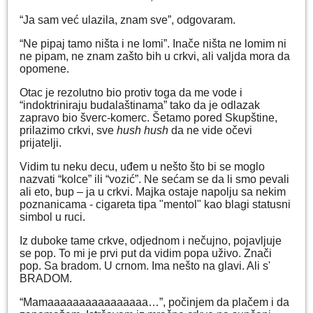
“Ja sam već ulazila, znam sve”, odgovaram.
“Ne pipaj tamo ništa i ne lomi”. Inače ništa ne lomim ni
ne pipam, ne znam zašto bih u crkvi, ali valjda mora da
opomene.
Otac je rezolutno bio protiv toga da me vode i
“indoktriniraju budalaštinama” tako da je odlazak
zapravo bio šverc-komerc. Šetamo pored Skupštine,
prilazimo crkvi, sve
hush hush
da ne vide očevi
prijatelji.
Vidim tu neku decu, uđem u nešto što bi se moglo
nazvati “kolce” ili “vozić”. Ne sećam se da li smo pevali
ali eto, bup – ja u crkvi. Majka ostaje napolju sa nekim
poznanicama - cigareta tipa "mentol" kao blagi statusni
simbol u ruci.
Iz duboke tame crkve, odjednom i nečujno, pojavljuje
se pop. To mi je prvi put da vidim popa uživo. Znači
pop. Sa bradom. U crnom. Ima nešto na glavi. Ali s'
BRADOM.
“Mamaaaaaaaaaaaaaaaa…”, počinjem da plačem i da