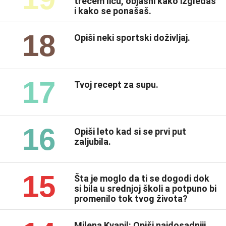
trećem licu, objasni kako izgledaš
i kako se ponašaš.
18
Opiši neki sportski doživljaj.
17
Tvoj recept za supu.
16
Opiši leto kad si se prvi put
zaljubila.
15
Šta je moglo da ti se dogodi dok
si bila u srednjoj školi a potpuno bi
promenilo tok tvog života?
Milena Kvapil: Opiši najdosadniji