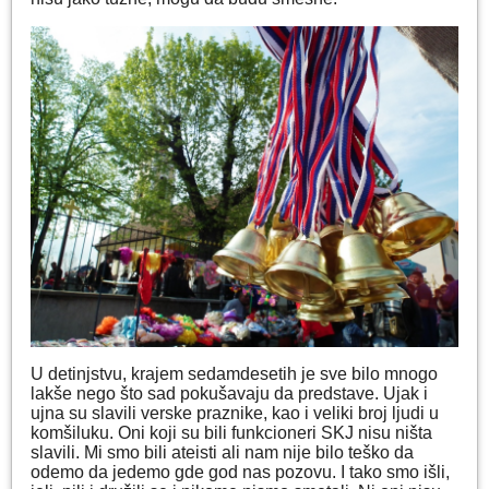
U detinjstvu, krajem sedamdesetih je sve bilo mnogo
lakše nego što sad pokušavaju da predstave. Ujak i
ujna su slavili verske praznike, kao i veliki broj ljudi u
komšiluku. Oni koji su bili funkcioneri SKJ nisu ništa
slavili. Mi smo bili ateisti ali nam nije bilo teško da
odemo da jedemo gde god nas pozovu. I tako smo išli,