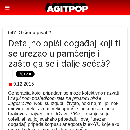
642: O čemu pisati?
Detaljno opiši događaj koji ti
se urezao u pamćenje i
zašto ga se i dalje sećaš?
9.12.2015
Generacija kojoj pripadam se može kolektivno nazvati
i
tragičnom posledicom rata na prostoru bivše
Jugoslavije.
Neki su izgubili živote, neki najmilije, neki
imovinu, neki razum, neki uporište, neki posao, neki
brakove a najveći broj državu. Više ili manje su je
voleli, ali su joj svakako pripadali. I ovaj "urezani
događaj" pripada korpusu anegdota iz ex-YU koje ako
nisu jako tužne, mogu da budu smešne.