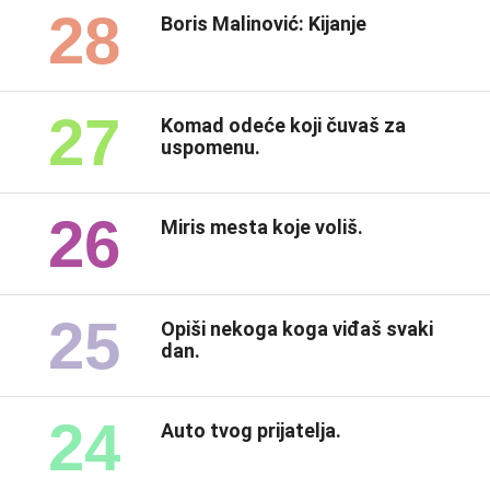
28
Boris Malinović: Kijanje
27
Komad odeće koji čuvaš za
uspomenu.
26
Miris mesta koje voliš.
25
Opiši nekoga koga viđaš svaki
dan.
24
Auto tvog prijatelja.