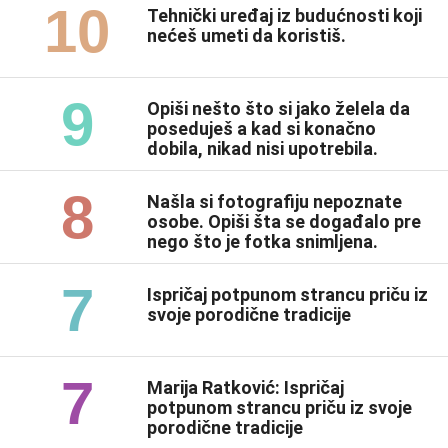
10
Tehnički uređaj iz budućnosti koji
nećeš umeti da koristiš.
9
Opiši nešto što si jako želela da
poseduješ a kad si konačno
dobila, nikad nisi upotrebila.
8
Našla si fotografiju nepoznate
osobe. Opiši šta se događalo pre
nego što je fotka snimljena.
7
Ispričaj potpunom strancu priču iz
svoje porodične tradicije
7
Marija Ratković: Ispričaj
potpunom strancu priču iz svoje
porodične tradicije