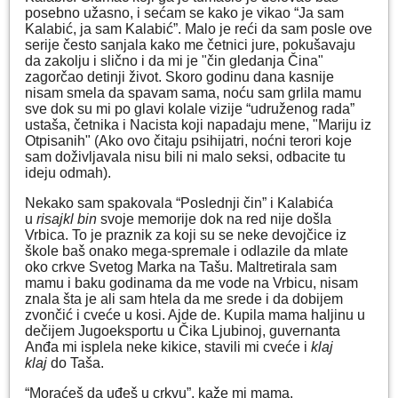
posebno užasno, i sećam se kako je vikao “Ja sam
Kalabić, ja sam Kalabić”. Malo je reći da sam posle ove
serije često sanjala kako me četnici jure, pokušavaju
da zakolju i slično i da mi je "čin gledanja Čina"
zagorčao detinji život. Skoro godinu dana kasnije
nisam smela da spavam sama, noću sam grlila mamu
sve dok su mi po glavi kolale vizije “udruženog rada”
ustaša, četnika i Nacista koji napadaju mene, "Mariju iz
Otpisanih" (Ako ovo čitaju psihijatri, noćni terori koje
sam doživljavala nisu bili ni malo seksi, odbacite tu
ideju odmah).
Nekako sam spakovala “Poslednji čin” i Kalabića
u
risajkl bin
svoje memorije dok na red nije došla
Vrbica. To je praznik za koji su se neke devojčice iz
škole baš onako mega-spremale i odlazile da mlate
oko crkve Svetog Marka na Tašu. Maltretirala sam
mamu i baku godinama da me vode na Vrbicu, nisam
znala šta je ali sam htela da me srede i da dobijem
zvončić i cveće u kosi. Ajde de. Kupila mama haljinu u
dečijem Jugoeksportu u Čika Ljubinoj, guvernanta
Anđa mi isplela neke kikice, stavili mi cveće i
klaj
klaj
do Taša.
“Moraćeš da uđeš u crkvu”, kaže mi mama.