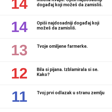
14
događaj koji možeš da zamisliš.
14
Opiši najdosadniji događaj koji
možeš da zamisliš.
13
Tvoje omiljene farmerke.
12
Bila si pijana. Izblamirala si se.
Kako?
11
Tvoj prvi odlazak u stranu zemlju