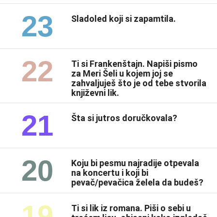
23
Sladoled koji si zapamtila.
22
Ti si Frankenštajn. Napiši pismo
za Meri Šeli u kojem joj se
zahvaljuješ što je od tebe stvorila
književni lik.
21
Šta si jutros doručkovala?
20
Koju bi pesmu najradije otpevala
na koncertu i koji bi
pevač/pevačica želela da budeš?
19
Ti si lik iz romana. Piši o sebi u