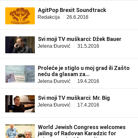
AgitPop Brexit Soundtrack
Redakcija
26.6.2016
Svi moji TV muškarci: Džek Bauer
Jelena Đurović
31.5.2016
Proleće je stiglo u moj grad ili Zašto
neću da glasam za…
Jelena Đurović
19.4.2016
Svi moji TV muškarci: Mr. Big
Jelena Đurović
17.4.2016
World Jewish Congress welcomes
jailing of Radovan Karadzic for