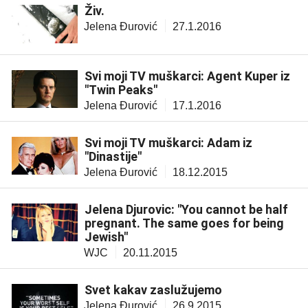
Živ.
Jelena Đurović
27.1.2016
Svi moji TV muškarci: Agent Kuper iz
"Twin Peaks"
Jelena Đurović
17.1.2016
Svi moji TV muškarci: Adam iz
"Dinastije"
Jelena Đurović
18.12.2015
Jelena Djurovic: "You cannot be half
pregnant. The same goes for being
Jewish"
WJC
20.11.2015
Svet kakav zaslužujemo
Jelena Đurović
26.9.2015