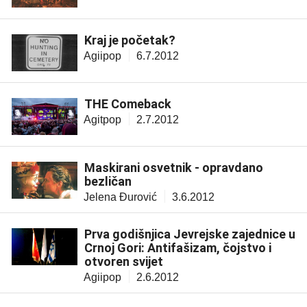
Kraj je početak?
Agiipop
6.7.2012
THE Comeback
Agitpop
2.7.2012
Maskirani osvetnik - opravdano
bezličan
Jelena Đurović
3.6.2012
Prva godišnjica Jevrejske zajednice u
Crnoj Gori: Antifašizam, čojstvo i
otvoren svijet
Agiipop
2.6.2012