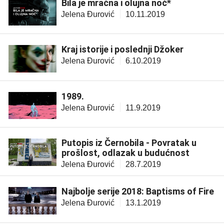
Bila je mračna i olujna noć*
Jelena Đurović
10.11.2019
Kraj istorije i poslednji Džoker
Jelena Đurović
6.10.2019
1989.
Jelena Đurović
11.9.2019
Putopis iz Černobila - Povratak u
prošlost, odlazak u budućnost
Jelena Đurović
28.7.2019
Najbolje serije 2018: Baptisms of Fire
Jelena Đurović
13.1.2019