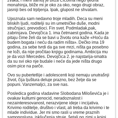
žvaka, i meni samoj je bliža Ćićolina nego ijedna
monahinja, bliže mi je oko za oko, nego drugi obraz,
jasniji bes od trpljenja. Ipak, glupost ne shvatam.
Upoznala sam nedavno troje mladih. Deca su meni
bliskih ljudi, roditelji su im umetničke duše, modni
stručnjaci, prevodioci. Fin svet. Podmladak,pak,
zabrinjava. Devojčica 1. ima četrnaest godina. Kada je
pitaju čime želi da se bavi u životu ona kaže «Hoću da
budem bogata i neću da radim ništa». Dečko ima 19
godina, za sebe tvrdi da ga sve mrzi, ništa ga posebno
ne loži, da nije pročitao knjigu godinama. Ambicija mu
je da vozi Mercedes. Devojčica 2. je najstarija-smatra
da su svi oko nje budale i neće da jede ništa drugo
osim pice na parče.
Ovo su pubertetlije i adolescenti koji nemaju unutrašnji
život, čija ljuštura deluje prazno, bez želje da se
popuni. Vanzemaljci, za sve nas.
Posledica godina vladavine Slobodana Miloševića je i
ovakav kulturni genocid, neradoznalost i
nezainteresovanost, nerazvijene ideje i incijativa.
Krivimo roditelje, društvo i vlast, ali treba da krivimo i te
mlade individue. Jer mi smo rasli u vreme praznih
samoposluga, isključenja struje, šetali po zimi u kojoj