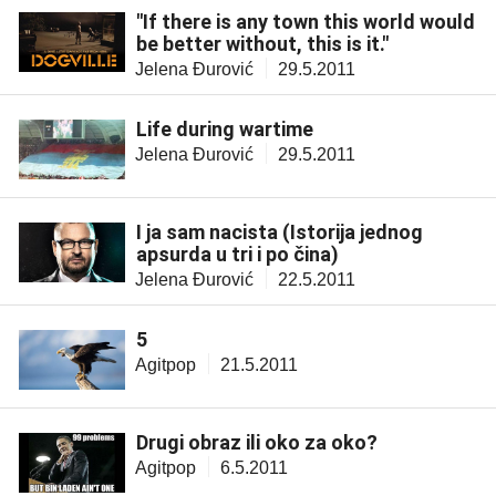
"If there is any town this world would
be better without, this is it."
Jelena Đurović
29.5.2011
Life during wartime
Jelena Đurović
29.5.2011
I ja sam nacista (Istorija jednog
apsurda u tri i po čina)
Jelena Đurović
22.5.2011
5
Agitpop
21.5.2011
Drugi obraz ili oko za oko?
Agitpop
6.5.2011