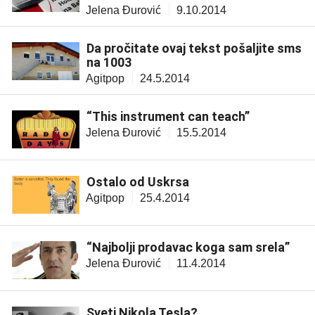
Jelena Đurović
9.10.2014
Da pročitate ovaj tekst pošaljite sms
na 1003
Agitpop
24.5.2014
“This instrument can teach”
Jelena Đurović
15.5.2014
Ostalo od Uskrsa
Agitpop
25.4.2014
“Najbolji prodavac koga sam srela”
Jelena Đurović
11.4.2014
Sveti Nikola Tesla?