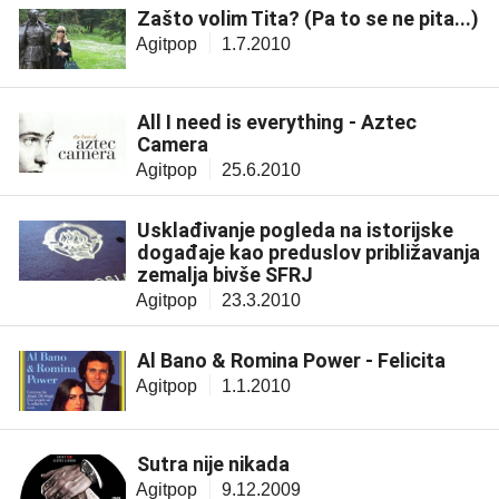
Zašto volim Tita? (Pa to se ne pita...)
Agitpop
1.7.2010
All I need is everything - Aztec
Camera
Agitpop
25.6.2010
Usklađivanje pogleda na istorijske
događaje kao preduslov približavanja
zemalja bivše SFRJ
Agitpop
23.3.2010
Al Bano & Romina Power - Felicita
Agitpop
1.1.2010
Sutra nije nikada
Agitpop
9.12.2009