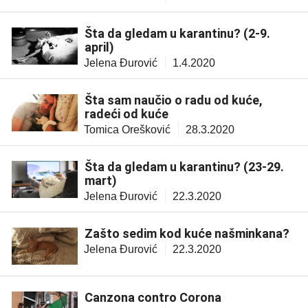
Šta da gledam u karantinu? (2-9.
april)
Jelena Đurović
1.4.2020
Šta sam naučio o radu od kuće,
radeći od kuće
Tomica Orešković
28.3.2020
Šta da gledam u karantinu? (23-29.
mart)
Jelena Đurović
22.3.2020
Zašto sedim kod kuće našminkana?
Jelena Đurović
22.3.2020
Canzona contro Corona