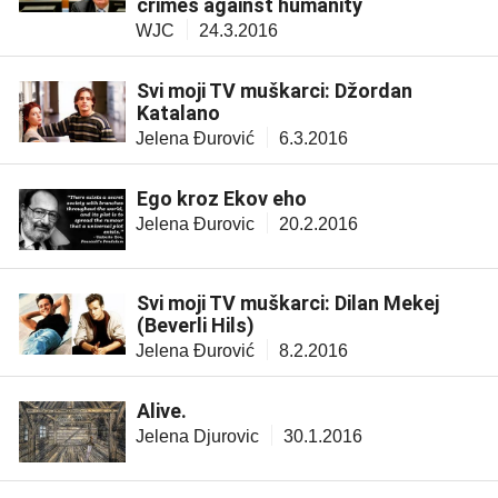
crimes against humanity
WJC
24.3.2016
Svi moji TV muškarci: Džordan
Katalano
Jelena Đurović
6.3.2016
Ego kroz Ekov eho
Jelena Đurovic
20.2.2016
Svi moji TV muškarci: Dilan Mekej
(Beverli Hils)
Jelena Đurović
8.2.2016
Alive.
Jelena Djurovic
30.1.2016