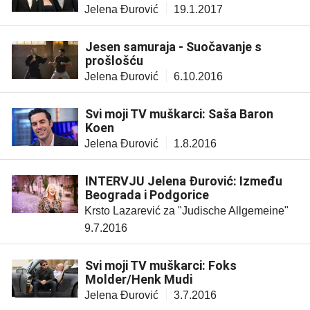
Jelena Đurović
19.1.2017
Jesen samuraja - Suočavanje s
prošlošću
Jelena Đurović
6.10.2016
Svi moji TV muškarci: Saša Baron
Koen
Jelena Đurović
1.8.2016
INTERVJU Jelena Đurović: Između
Beograda i Podgorice
Krsto Lazarević za "Judische Allgemeine"
9.7.2016
Svi moji TV muškarci: Foks
Molder/Henk Mudi
Jelena Đurović
3.7.2016