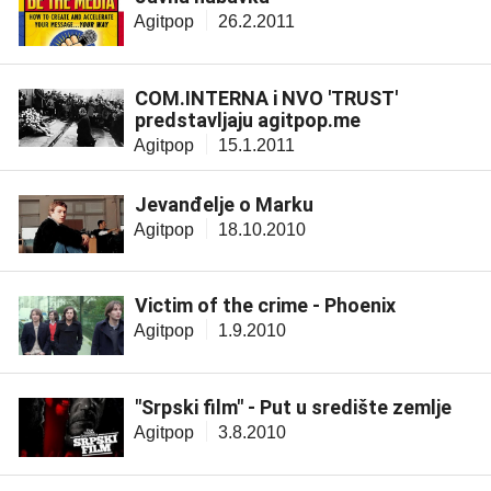
Agitpop
26.2.2011
COM.INTERNA i NVO 'TRUST'
predstavljaju agitpop.me
Agitpop
15.1.2011
Jevanđelje o Marku
Agitpop
18.10.2010
Victim of the crime - Phoenix
Agitpop
1.9.2010
"Srpski film" - Put u središte zemlje
Agitpop
3.8.2010