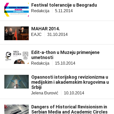
Festival tolerancije u Beogradu
Redakcija
5.11.2014
MAHAR 2014.
EAJC
31.10.2014
Edit-a-thon u Muzeju primenjene
umetnosti
Redakcija
15.10.2014
Opasnosti istorijskog revizionizma u
medijskim i akademskim krugovima u
Srbiji
Jelena Đurović
10.10.2014
Dangers of Historical Revisionism in
Serbian Media and Academic Circles