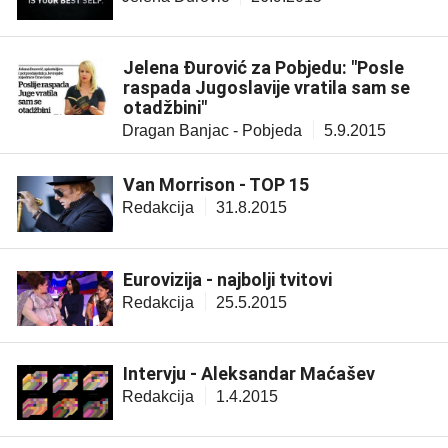
Jelena Đurović za Pobjedu: "Posle
raspada Jugoslavije vratila sam se
otadžbini"
Dragan Banjac - Pobjeda
5.9.2015
Van Morrison - TOP 15
Redakcija
31.8.2015
Eurovizija - najbolji tvitovi
Redakcija
25.5.2015
Intervju - Aleksandar Maćašev
Redakcija
1.4.2015