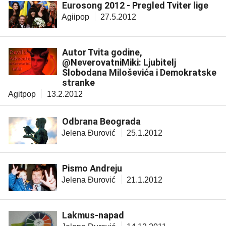
Eurosong 2012 - Pregled Tviter lige
Agiipop
27.5.2012
Autor Tvita godine,
@NeverovatniMiki: Ljubitelj
Slobodana Miloševića i Demokratske
stranke
Agitpop
13.2.2012
Odbrana Beograda
Jelena Đurović
25.1.2012
Pismo Andreju
Jelena Đurović
21.1.2012
Lakmus-napad