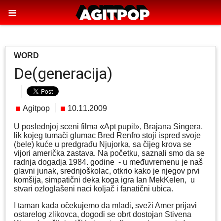
WORD
De(generacija)
Agitpop
10.11.2009
U poslednjoj sceni filma «Apt pupil», Brajana Singera,
lik kojeg tumači glumac Bred Renfro stoji ispred svoje
(bele) kuće u predgrađu Njujorka, sa čijeg krova se
vijori američka zastava. Na početku, saznali smo da se
radnja dogadja 1984. godine - u međuvremenu je naš
glavni junak, srednjoškolac, otkrio kako je njegov prvi
komšija, simpatični deka koga igra Ian MekKelen, u
stvari ozloglašeni naci koljač i fanatični ubica.
I taman kada očekujemo da mladi, sveži Amer prijavi
ostarelog zlikovca, dogodi se obrt dostojan Stivena