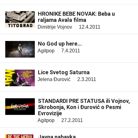
HRONIKE BEBE NOVAK: Beba u
raljama Avala filma
Dimitrije Vojnov
12.4.2011
No God up here...
Agitpop
7.4.2011
Lice Svetog Saturna
Jelena Đurović
2.3.2011
STANDARDI PRE STATUSA ili Vojnov,
Skrobonja, Kon i Đurović o Pesmi
Evrovizije
Agitpop
27.2.2011
Javna nabavka