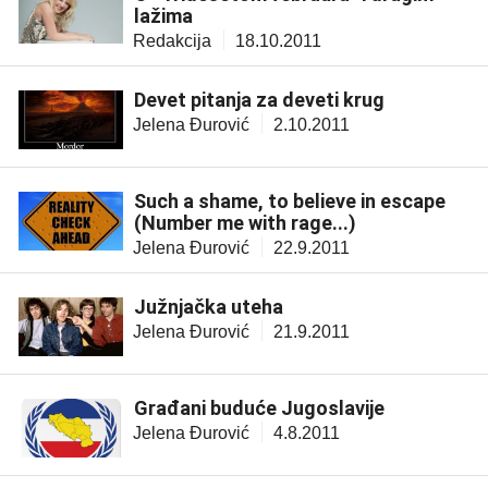
lažima
Redakcija
18.10.2011
Devet pitanja za deveti krug
Jelena Đurović
2.10.2011
Such a shame, to believe in escape
(Number me with rage...)
Jelena Đurović
22.9.2011
Južnjačka uteha
Jelena Đurović
21.9.2011
Građani buduće Jugoslavije
Jelena Đurović
4.8.2011