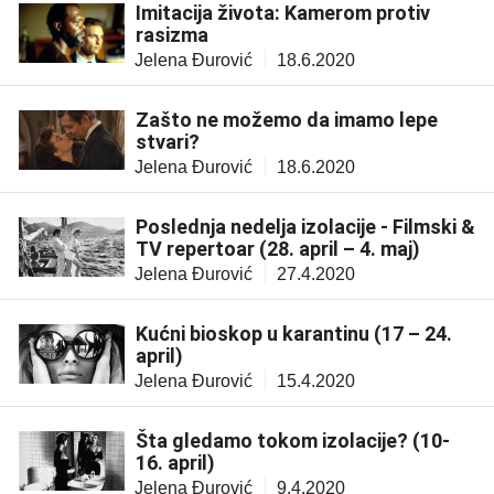
Imitacija života: Kamerom protiv
rasizma
Jelena Đurović
18.6.2020
Zašto ne možemo da imamo lepe
stvari?
Jelena Đurović
18.6.2020
Poslednja nedelja izolacije - Filmski &
TV repertoar (28. april – 4. maj)
Jelena Đurović
27.4.2020
Kućni bioskop u karantinu (17 – 24.
april)
Jelena Đurović
15.4.2020
Šta gledamo tokom izolacije? (10-
16. april)
Jelena Đurović
9.4.2020