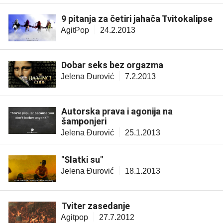
9 pitanja za četiri jahača Tvitokalipse
AgitPop
24.2.2013
Dobar seks bez orgazma
Jelena Đurović
7.2.2013
Autorska prava i agonija na
šamponjeri
Jelena Đurović
25.1.2013
"Slatki su"
Jelena Đurović
18.1.2013
Tviter zasedanje
Agitpop
27.7.2012