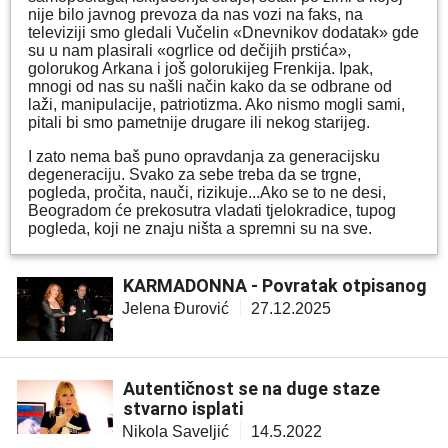
nije bilo javnog prevoza da nas vozi na faks, na
televiziji smo gledali Vučelin «Dnevnikov dodatak» gde
su u nam plasirali «ogrlice od dečijih prstića»,
golorukog Arkana i još golorukijeg Frenkija. Ipak,
mnogi od nas su našli način kako da se odbrane od
laži, manipulacije, patriotizma. Ako nismo mogli sami,
pitali bi smo pametnije drugare ili nekog starijeg.
I zato nema baš puno opravdanja za generacijsku
degeneraciju. Svako za sebe treba da se trgne,
pogleda, pročita, nauči, rizikuje...Ako se to ne desi,
Beogradom će prekosutra vladati tjelokradice, tupog
pogleda, koji ne znaju ništa a spremni su na sve.
KARMADONNA - Povratak otpisanog
Jelena Đurović
27.12.2025
Autentičnost se na duge staze
stvarno isplati
Nikola Saveljić
14.5.2022