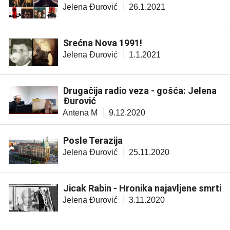
Jelena Đurović
26.1.2021
Srećna Nova 1991!
Jelena Đurović
1.1.2021
Drugačija radio veza - gošća: Jelena
Đurović
Antena M
9.12.2020
Posle Terazija
Jelena Đurović
25.11.2020
Jicak Rabin - Hronika najavljene smrti
Jelena Đurović
3.11.2020