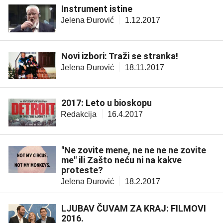
Instrument istine
Jelena Đurović
1.12.2017
Novi izbori: Traži se stranka!
Jelena Đurović
18.11.2017
2017: Leto u bioskopu
Redakcija
16.4.2017
"Ne zovite mene, ne ne ne ne zovite
me" ili Zašto neću ni na kakve
proteste?
Jelena Đurović
18.2.2017
LJUBAV ČUVAM ZA KRAJ: FILMOVI
2016.