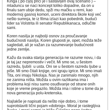
Kinga ( po čijoj priči je i sastavljen ovaj scenario ) –
mladuncu se naci koncept toliko dopadne, da on u
finalu sam ubije dedu, spži mu mačku u rerni, kao
modernoj gasnoj komori, uceni direktora škole koji već
nešto sumnja, te iz filma izlazi kao pobednik, budući
lider sa Volstrita ili senator Republikanaca, odlučite
sami.
Koren nasilja je najbolji osnov za proučavanje
budućnosti nasilja. Koren gluposti je, opet, možda teže
sagledati, ali je važan za razumevanje budućnosti
jedne zemlje.
Kažu da svaka starija generacija ne razume novu, i da
je taj jaz nepremostiv i večit. Mi smo se, u šestom
razredu, ljubili u usta. Oni se u šestom razredu ljube u
piše. Mi smo čitali knjige, oni igraju igrice. Mi smo imali
Tita, oni imaju Nikolaja. Nas je zanimalo mnogo, njih
ne zanima ništa. Možda u ovim razlikama ima i
problema koji nisu samo osuđivanje od strane onih
koje je vreme pregazilo. Možda ima i istine u tome da je
nova generacija polu-kretenska.
Najlakše je napisati da nešto nije dobro, i tome
suprotstaviti lični pojam «dobrog». Moral je rastegljiva