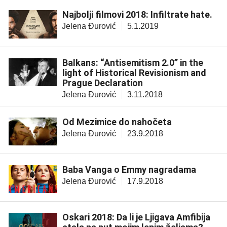
Najbolji filmovi 2018: Infiltrate hate.
Jelena Đurović
5.1.2019
Balkans: “Antisemitism 2.0” in the
light of Historical Revisionism and
Prague Declaration
Jelena Đurović
3.11.2018
Od Mezimice do nahočeta
Jelena Đurović
23.9.2018
Baba Vanga o Emmy nagradama
Jelena Đurović
17.9.2018
Oskari 2018: Da li je Ljigava Amfibija