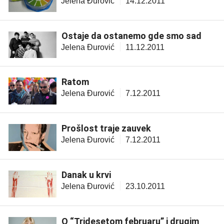
Jelena Đurović
14.12.2011
Ostaje da ostanemo gde smo sad
Jelena Đurović
11.12.2011
Ratom
Jelena Đurović
7.12.2011
Prošlost traje zauvek
Jelena Đurović
7.12.2011
Danak u krvi
Jelena Đurović
23.10.2011
O “Tridesetom februaru” i drugim