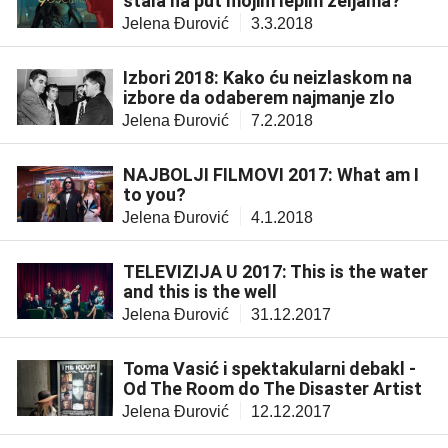
stala na put mojim lepim željama?
Jelena Đurović
3.3.2018
Izbori 2018: Kako ću neizlaskom na
izbore da odaberem najmanje zlo
Jelena Đurović
7.2.2018
NAJBOLJI FILMOVI 2017: What am I
to you?
Jelena Đurović
4.1.2018
TELEVIZIJA U 2017: This is the water
and this is the well
Jelena Đurović
31.12.2017
Toma Vasić i spektakularni debakl -
Od The Room do The Disaster Artist
Jelena Đurović
12.12.2017