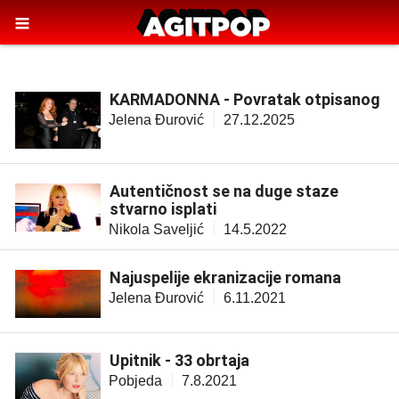
KARMADONNA - Povratak otpisanog
Jelena Đurović
27.12.2025
Autentičnost se na duge staze
stvarno isplati
Nikola Saveljić
14.5.2022
Najuspelije ekranizacije romana
Jelena Đurović
6.11.2021
Upitnik - 33 obrtaja
Pobjeda
7.8.2021