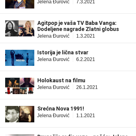
Jelena Đurović
7.3.2021
Agitpop je vaša TV Baba Vanga:
Dodeljene nagrade Zlatni globus
Jelena Đurović
1.3.2021
Istorija je lična stvar
Jelena Đurović
6.2.2021
Holokaust na filmu
Jelena Đurović
26.1.2021
Srećna Nova 1991!
Jelena Đurović
1.1.2021