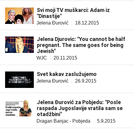
Svi moji TV muškarci: Adam iz
"Dinastije"
Jelena Đurović
18.12.2015
Jelena Djurovic: "You cannot be half
pregnant. The same goes for being
Jewish"
WJC
20.11.2015
Svet kakav zaslužujemo
Jelena Đurović
26.9.2015
Jelena Đurović za Pobjedu: "Posle
raspada Jugoslavije vratila sam se
otadžbini"
Dragan Banjac - Pobjeda
5.9.2015