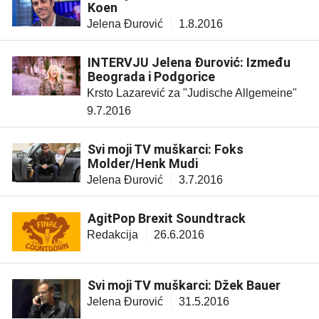
Koen
Jelena Đurović
1.8.2016
INTERVJU Jelena Đurović: Između
Beograda i Podgorice
Krsto Lazarević za "Judische Allgemeine"
9.7.2016
Svi moji TV muškarci: Foks
Molder/Henk Mudi
Jelena Đurović
3.7.2016
AgitPop Brexit Soundtrack
Redakcija
26.6.2016
Svi moji TV muškarci: Džek Bauer
Jelena Đurović
31.5.2016