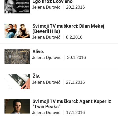
Ego kroz Ekov eho
Jelena Đurovic
20.2.2016
Svi moji TV muškarci: Dilan Mekej
(Beverli Hils)
Jelena Đurović
8.2.2016
Alive.
Jelena Djurovic
30.1.2016
Živ.
Jelena Đurović
27.1.2016
Svi moji TV muškarci: Agent Kuper iz
"Twin Peaks"
Jelena Đurović
17.1.2016