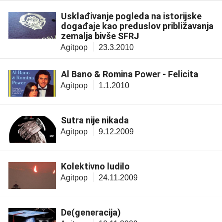
Usklađivanje pogleda na istorijske
događaje kao preduslov približavanja
zemalja bivše SFRJ
Agitpop
23.3.2010
Al Bano & Romina Power - Felicita
Agitpop
1.1.2010
Sutra nije nikada
Agitpop
9.12.2009
Kolektivno ludilo
Agitpop
24.11.2009
De(generacija)