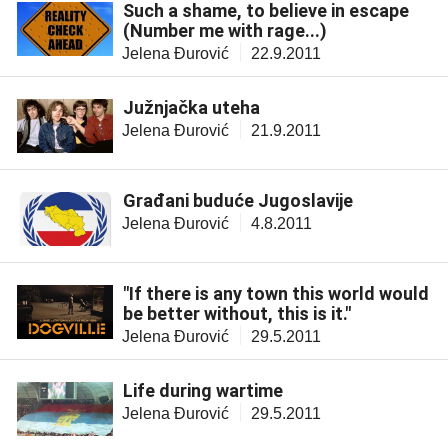
Such a shame, to believe in escape
(Number me with rage...)
Jelena Đurović
22.9.2011
Južnjačka uteha
Jelena Đurović
21.9.2011
Građani buduće Jugoslavije
Jelena Đurović
4.8.2011
"If there is any town this world would
be better without, this is it."
Jelena Đurović
29.5.2011
Life during wartime
Jelena Đurović
29.5.2011