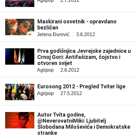
Agitpop
2.7.2012
Maskirani osvetnik - opravdano
bezličan
Jelena Đurović
3.6.2012
Prva godišnjica Jevrejske zajednice u
Crnoj Gori: Antifašizam, čojstvo i
otvoren svijet
Agiipop
2.6.2012
Eurosong 2012 - Pregled Tviter lige
Agiipop
27.5.2012
Autor Tvita godine,
@NeverovatniMiki: Ljubitelj
Slobodana Miloševića i Demokratske
stranke