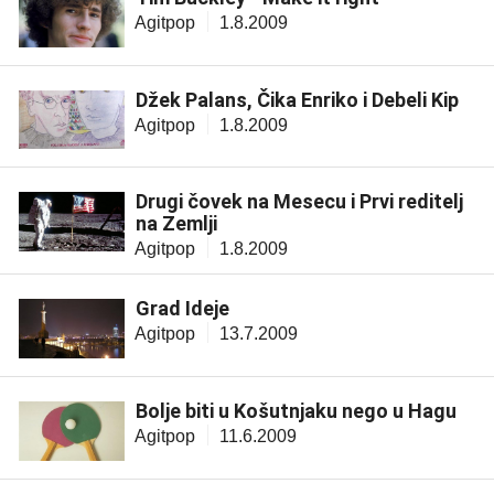
Agitpop
1.8.2009
Džek Palans, Čika Enriko i Debeli Kip
Agitpop
1.8.2009
Drugi čovek na Mesecu i Prvi reditelj
na Zemlji
Agitpop
1.8.2009
Grad Ideje
Agitpop
13.7.2009
Bolje biti u Košutnjaku nego u Hagu
Agitpop
11.6.2009