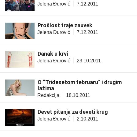
Jelena Đurović
7.12.2011
Prošlost traje zauvek
Jelena Đurović
7.12.2011
Danak u krvi
Jelena Đurović
23.10.2011
O “Tridesetom februaru” i drugim
lažima
Redakcija
18.10.2011
Devet pitanja za deveti krug
Jelena Đurović
2.10.2011