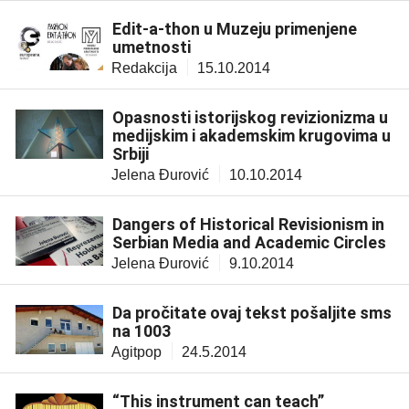
Edit-a-thon u Muzeju primenjene
umetnosti
Redakcija
15.10.2014
Opasnosti istorijskog revizionizma u
medijskim i akademskim krugovima u
Srbiji
Jelena Đurović
10.10.2014
Dangers of Historical Revisionism in
Serbian Media and Academic Circles
Jelena Đurović
9.10.2014
Da pročitate ovaj tekst pošaljite sms
na 1003
Agitpop
24.5.2014
“This instrument can teach”