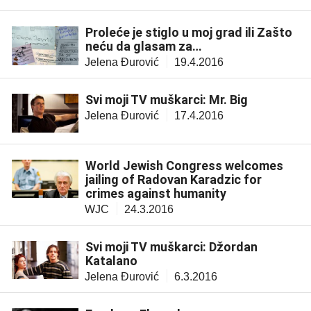
Proleće je stiglo u moj grad ili Zašto
neću da glasam za…
Jelena Đurović
19.4.2016
Svi moji TV muškarci: Mr. Big
Jelena Đurović
17.4.2016
World Jewish Congress welcomes
jailing of Radovan Karadzic for
crimes against humanity
WJC
24.3.2016
Svi moji TV muškarci: Džordan
Katalano
Jelena Đurović
6.3.2016