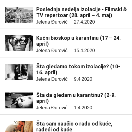
Poslednja nedelja izolacije - Filmski &
TV repertoar (28. april – 4. maj)
Jelena Đurović
27.4.2020
Kućni bioskop u karantinu (17 – 24.
april)
Jelena Đurović
15.4.2020
Šta gledamo tokom izolacije? (10-
16. april)
Jelena Đurović
9.4.2020
Šta da gledam u karantinu? (2-9.
april)
Jelena Đurović
1.4.2020
Šta sam naučio o radu od kuće,
radeći od kuće