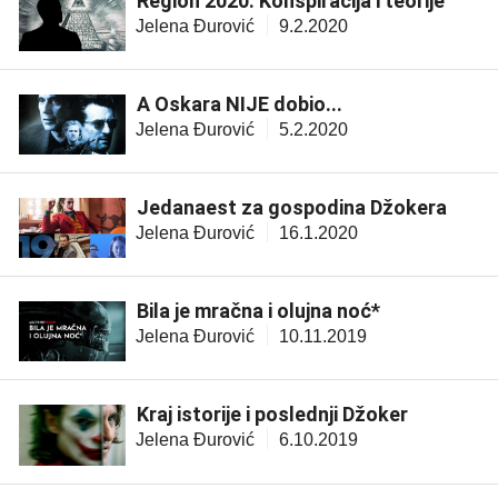
Region 2020: Konspiracija i teorije
Jelena Đurović
9.2.2020
A Oskara NIJE dobio...
Jelena Đurović
5.2.2020
Jedanaest za gospodina Džokera
Jelena Đurović
16.1.2020
Bila je mračna i olujna noć*
Jelena Đurović
10.11.2019
Kraj istorije i poslednji Džoker
Jelena Đurović
6.10.2019