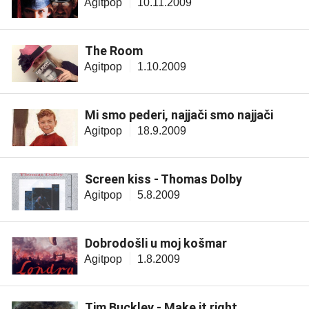
Agitpop
10.11.2009
The Room
Agitpop
1.10.2009
Mi smo pederi, najjači smo najjači
Agitpop
18.9.2009
Screen kiss - Thomas Dolby
Agitpop
5.8.2009
Dobrodošli u moj košmar
Agitpop
1.8.2009
Tim Buckley - Make it right