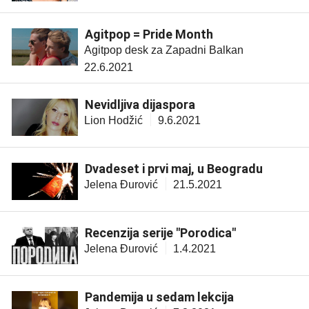
Agitpop = Pride Month
Agitpop desk za Zapadni Balkan
22.6.2021
Nevidljiva dijaspora
Lion Hodžić
9.6.2021
Dvadeset i prvi maj, u Beogradu
Jelena Đurović
21.5.2021
Recenzija serije "Porodica"
Jelena Đurović
1.4.2021
Pandemija u sedam lekcija