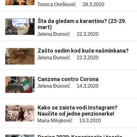
Tomica Orešković
28.3.2020
Šta da gledam u karantinu? (23-29.
mart)
Jelena Đurović
22.3.2020
Zašto sedim kod kuće našminkana?
Jelena Đurović
22.3.2020
Canzona contro Corona
Jelena Đurović
14.3.2020
Kako se zaista vodi Instagram?
Naučite od jedne penzionerke!
Maria Milojković
13.3.2020