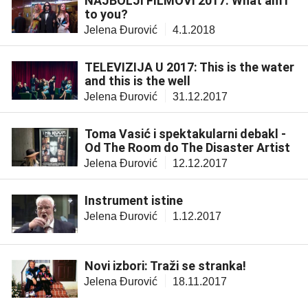
NAJBOLJI FILMOVI 2017: What am I
to you?
Jelena Đurović
4.1.2018
TELEVIZIJA U 2017: This is the water
and this is the well
Jelena Đurović
31.12.2017
Toma Vasić i spektakularni debakl -
Od The Room do The Disaster Artist
Jelena Đurović
12.12.2017
Instrument istine
Jelena Đurović
1.12.2017
Novi izbori: Traži se stranka!
Jelena Đurović
18.11.2017