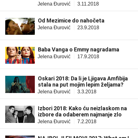
Jelena Đurović
3.11.2018
Od Mezimice do nahočeta
Jelena Đurović
23.9.2018
Baba Vanga o Emmy nagradama
Jelena Đurović
17.9.2018
Oskari 2018: Da li je Ljigava Amfibija
stala na put mojim lepim željama?
Jelena Đurović
3.3.2018
Izbori 2018: Kako ću neizlaskom na
izbore da odaberem najmanje zlo
Jelena Đurović
7.2.2018