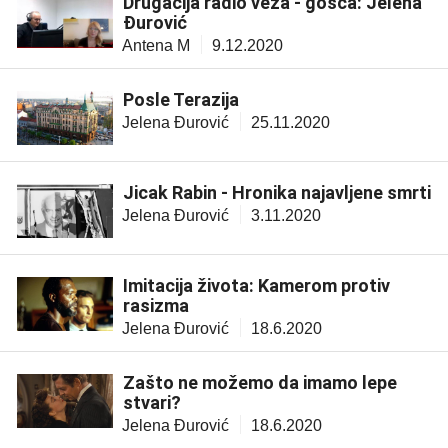
Drugačija radio veza - gošća: Jelena
Đurović
Antena M
9.12.2020
Posle Terazija
Jelena Đurović
25.11.2020
Jicak Rabin - Hronika najavljene smrti
Jelena Đurović
3.11.2020
Imitacija života: Kamerom protiv
rasizma
Jelena Đurović
18.6.2020
Zašto ne možemo da imamo lepe
stvari?
Jelena Đurović
18.6.2020