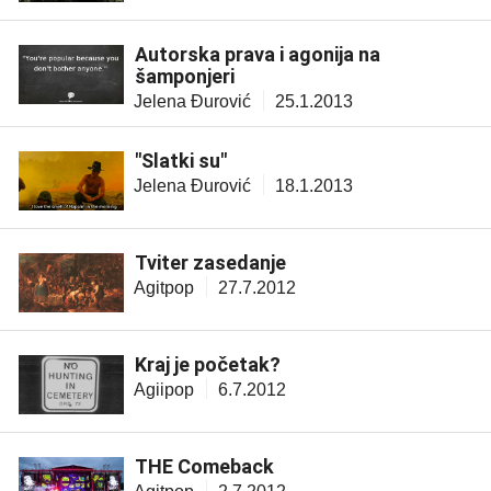
Autorska prava i agonija na
šamponjeri
Jelena Đurović
25.1.2013
"Slatki su"
Jelena Đurović
18.1.2013
Tviter zasedanje
Agitpop
27.7.2012
Kraj je početak?
Agiipop
6.7.2012
THE Comeback