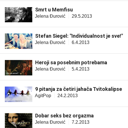
Smrt u Memfisu
Jelena Đurović
29.5.2013
Stefan Siegel: "Individualnost je sve!"
Jelena Đurović
6.4.2013
Heroji sa posebnim potrebama
Jelena Đurović
5.4.2013
9 pitanja za četiri jahača Tvitokalipse
AgitPop
24.2.2013
Dobar seks bez orgazma
Jelena Đurović
7.2.2013