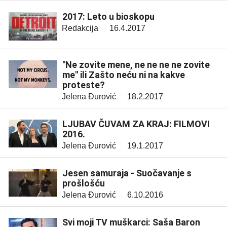
2017: Leto u bioskopu
Redakcija
16.4.2017
"Ne zovite mene, ne ne ne ne zovite
me" ili Zašto neću ni na kakve
proteste?
Jelena Đurović
18.2.2017
LJUBAV ČUVAM ZA KRAJ: FILMOVI
2016.
Jelena Đurović
19.1.2017
Jesen samuraja - Suočavanje s
prošlošću
Jelena Đurović
6.10.2016
Svi moji TV muškarci: Saša Baron