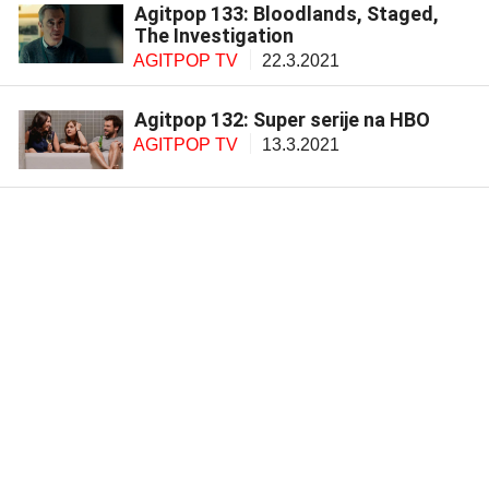
Agitpop 133: Bloodlands, Staged,
The Investigation
AGITPOP TV
22.3.2021
Agitpop 132: Super serije na HBO
AGITPOP TV
13.3.2021
Agitpop 131: Najseksipilniji
holivudski glumci
AGITPOP TV
12.3.2021
Pandemija u sedam lekcija
WORD
7.3.2021
Agitpop 130: Serije: Preporuke za
mart
AGITPOP TV
2.3.2021