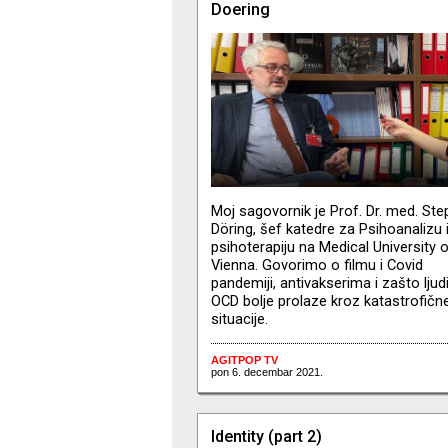
Doering
Moj sagovornik je Prof. Dr. med. St
Döring, šef katedre za Psihoanalizu 
psihoterapiju na Medical University 
Vienna. Govorimo o filmu i Covid
pandemiji, antivakserima i zašto ljud
OCD bolje prolaze kroz katastrofičn
situacije.
AGITPOP TV
pon 6. decembar 2021.
Identity (part 2)