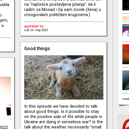
na "najčešće postavljena pitanja": da li
atila
radim za Mosad i čiji sam čovek (žena) u
z
crnogorskim političkim krugovima:)
o
ujem,
 u
AGITPOP TV
sub 14. maj 2022.
Good things
ostal
In this episode we have decided to talk
about good things. Is it possible to stay
on the positive side of life while people in
Ukraine are dying in senseless war? Is the
talk about the weather necessarily "small
.2022