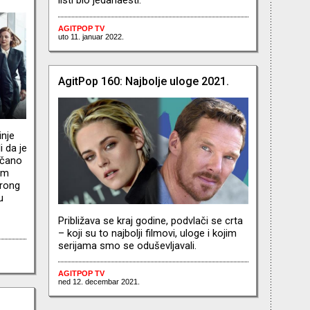
listi bio jedanaesti.
AGITPOP TV
uto 11. januar 2022.
AgitPop 160: Najbolje uloge 2021.
inje
i da je
nčano
om
trong
u
Približava se kraj godine, podvlači se crta
– koji su to najbolji filmovi, uloge i kojim
serijama smo se oduševljavali.
AGITPOP TV
ned 12. decembar 2021.