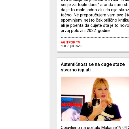
serije za tople dane“ a onda sam shv
da je to malo jadno ali i da nije skro
tačno. Ne preporučujem vam sve št
spominjem, nešto čak prilično kritik
ali je poenta da čujete šta je to novo
prvoj polovini 2022. godine.
AGITPOP TV
sub 2. juli 2022.
Autentičnost se na duge staze
stvarno isplati
Objavljeno na portalu Makanje19.04