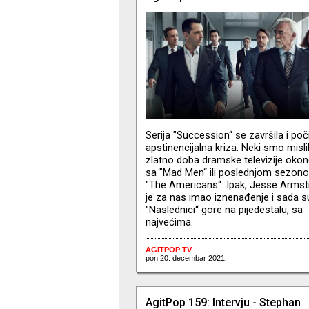
Serija "Succession“ se završila i poč
apstinencijalna kriza. Neki smo mislil
zlatno doba dramske televizije oko
sa "Mad Men“ ili poslednjom sezon
"The Americans“. Ipak, Jesse Arms
je za nas imao iznenađenje i sada s
"Naslednici“ gore na pijedestalu, sa
najvećima.
AGITPOP TV
pon 20. decembar 2021.
AgitPop 159: Intervju - Stephan