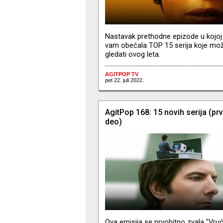
Nastavak prethodne epizode u kojo
vam obećala TOP 15 serija koje mo
gledati ovog leta.
AGITPOP TV
pet 22. juli 2022.
AgitPop 168: 15 novih serija (prv
deo)
Ova emisija se prvobitno zvala "Vru