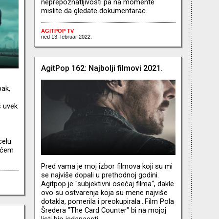
neprepoznatljivosti pa na momente
mislite da gledate dokumentarac.
AGITPOP TV
ned 13. februar 2022.
AgitPop 162: Najbolji filmovi 2021.
o
pak,
š uvek
celu
ećem
Pred vama je moj izbor filmova koji su mi
se najviše dopali u prethodnoj godini.
Agitpop je "subjektivni osećaj filma“, dakle
ovo su ostvarenja koja su mene najviše
dotakla, pomerila i preokupirala…Film Pola
Šredera "The Card Counter" bi na mojoj