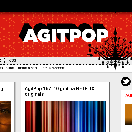
2
KISS
ugi
AgitPop 167: 10 godina NETFLIX
originals
AG