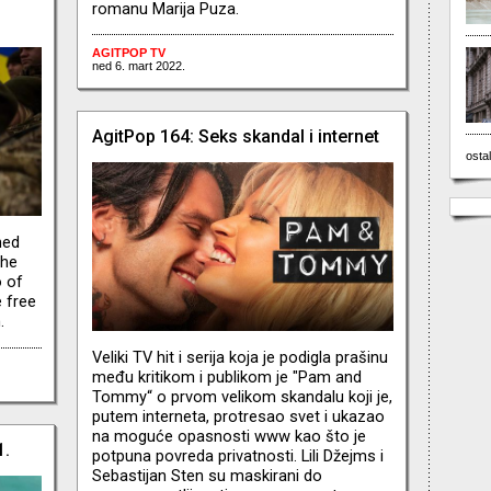
romanu Marija Puza.
AGITPOP TV
ned 6. mart 2022.
AgitPop 164: Seks skandal i internet
ostal
ned
the
o of
 free
.
Veliki TV hit i serija koja je podigla prašinu
među kritikom i publikom je "Pam and
Tommy“ o prvom velikom skandalu koji je,
putem interneta, protresao svet i ukazao
na moguće opasnosti www kao što je
1.
potpuna povreda privatnosti. Lili Džejms i
Sebastijan Sten su maskirani do