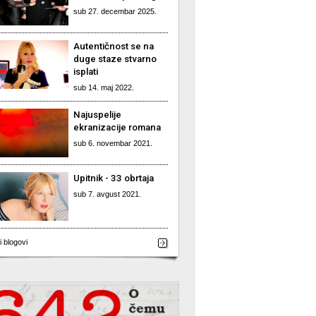
sub 27. decembar 2025.
Autentičnost se na
duge staze stvarno
isplati
sub 14. maj 2022.
Najuspelije
ekranizacije romana
sub 6. novembar 2021.
Upitnik - 33 obrtaja
sub 7. avgust 2021.
i blogovi