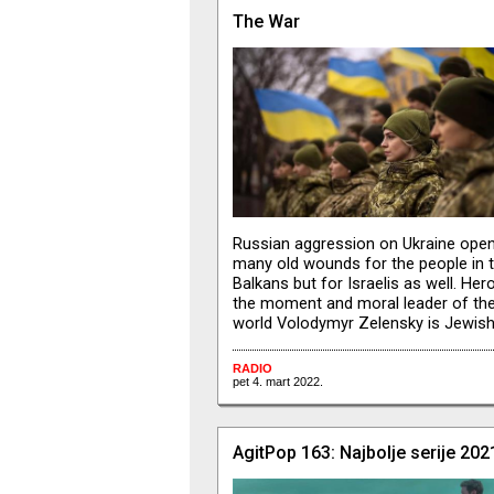
The War
Russian aggression on Ukraine ope
many old wounds for the people in 
Balkans but for Israelis as well. Her
the moment and moral leader of the
world Volodymyr Zelensky is Jewish
RADIO
pet 4. mart 2022.
AgitPop 163: Najbolje serije 202