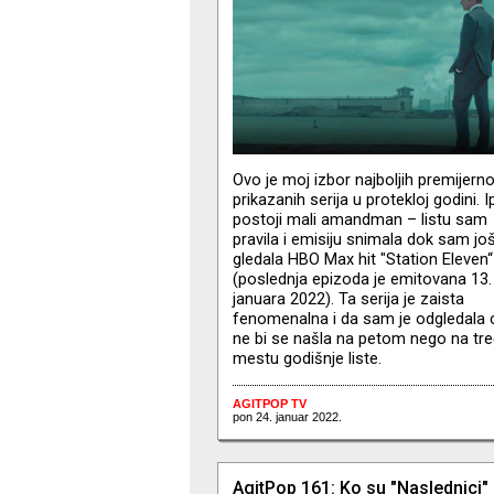
Ovo je moj izbor najboljih premijern
prikazanih serija u protekloj godini. I
postoji mali amandman – listu sam
pravila i emisiju snimala dok sam jo
gledala HBO Max hit "Station Eleven“
(poslednja epizoda je emitovana 13.
januara 2022). Ta serija je zaista
fenomenalna i da sam je odgledala 
ne bi se našla na petom nego na tr
mestu godišnje liste.
AGITPOP TV
pon 24. januar 2022.
AgitPop 161: Ko su "Naslednici"