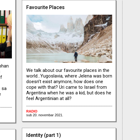
Favourite Places
ephan
We talk about our favourite places in the
i
world…Yugoslavia, where Jelena was born
of
doesn’t exist anymore, how does one
cope with that? Uri came to Israel from
i sa
Argentina when he was a kid, but does he
e
feel Argentinian at all?
RADIO
sub 20. novembar 2021.
Identity (part 1)