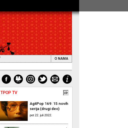
O NAMA
ITPOP TV
AgitPop 169: 15 novih
serija (drugi deo)
pet 22. juli 2022.